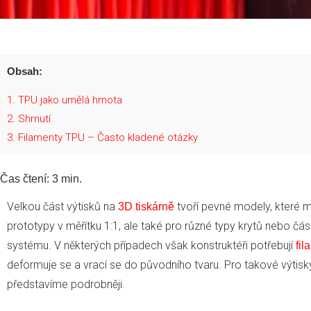
Obsah:
1
TPU jako umělá hmota
2
Shrnutí
3
Filamenty TPU – Často kladené otázky
Čas čtení:
3
min.
Velkou část výtisků na
tvoří pevné modely, které m
3D tiskárně
prototypy v měřítku 1:1, ale také pro různé typy krytů nebo č
systému. V některých případech však konstruktéři potřebují
fil
deformuje se a vrací se do původního tvaru. Pro takové výtisk
představíme podrobněji.