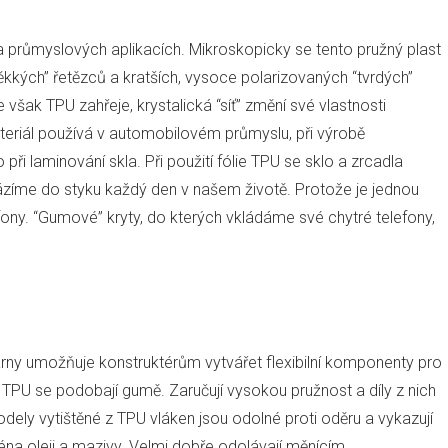
 průmyslových aplikacích. Mikroskopicky se tento pružný plast
kkých” řetězců a kratších, vysoce polarizovaných “tvrdých”
e však TPU zahřeje, krystalická “síť” změní své vlastnosti
teriál používá v automobilovém průmyslu, při výrobě
ři laminování skla. Při použití fólie TPU se sklo a zrcadla
cházíme do styku každý den v našem životě. Protože je jednou
fony. “Gumové” kryty, do kterých vkládáme své chytré telefony,
árny umožňuje konstruktérům vytvářet flexibilní komponenty pro
U se podobají gumě. Zaručují vysokou pružnost a díly z nich
dely vytištěné z TPU vláken jsou odolné proti oděru a vykazují
éna oleji a mazivy. Velmi dobře odolávají měnícím