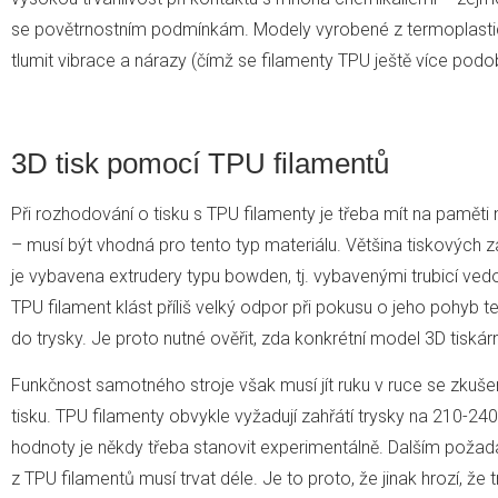
se povětrnostním podmínkám. Modely vyrobené z termoplastic
tlumit vibrace a nárazy (čímž se filamenty TPU ještě více podo
3D tisk pomocí TPU filamentů
Při rozhodování o tisku s TPU filamenty je třeba mít na paměti n
– musí být vhodná pro tento typ materiálu. Většina tiskových
je vybavena extrudery typu bowden, tj. vybavenými trubicí ve
TPU filament klást příliš velký odpor při pokusu o jeho pohyb t
do trysky. Je proto nutné ověřit, zda konkrétní model 3D tiská
Funkčnost samotného stroje však musí jít ruku v ruce se zku
tisku. TPU filamenty obvykle vyžadují zahřátí trysky na 210-24
hodnoty je někdy třeba stanovit experimentálně. Dalším požada
z TPU filamentů musí trvat déle. Je to proto, že jinak hrozí, že