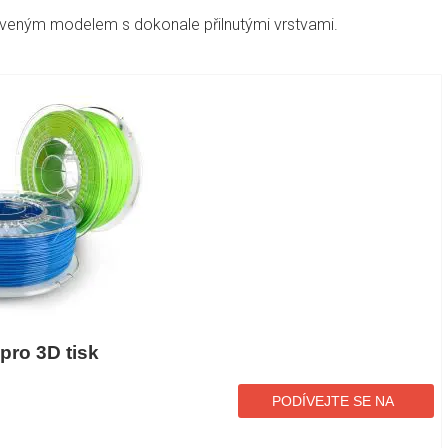
oveným modelem s dokonale přilnutými vrstvami.
pro 3D tisk
PODÍVEJTE SE NA