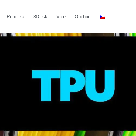
Robotika
3D tisk
Více
Obchod