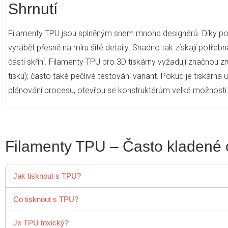
Shrnutí
Filamenty TPU jsou splněným snem mnoha designérů. Díky po
vyrábět přesně na míru šité detaily. Snadno tak získají potřeb
části skříní. Filamenty TPU pro 3D tiskárny vyžadují značnou z
tisku); často také pečlivé testování variant. Pokud je tiskárn
plánování procesu, otevřou se konstruktérům velké možnosti
Filamenty TPU – Často kladené 
Jak tisknout s TPU?
TPU je stručně řečeno termoplastický polyuretan, který se m
Co tisknout s TPU?
nastavit teplotu trysky v rozmezí přibližně 210 °C až 240 °C
Filamenty TPU se hojně používají mimo jiné v automobilové
Je TPU toxický?
20 °C a dokonce 80 °C. Výše uvedené hodnoty je samozřejmě