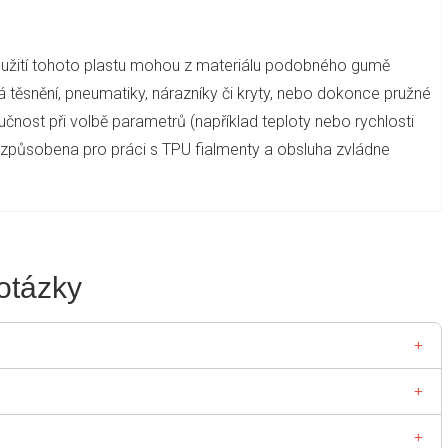
užití tohoto plastu mohou z materiálu podobného gumě
ná těsnění, pneumatiky, nárazníky či kryty, nebo dokonce pružné
ručnost při volbě parametrů (například teploty nebo rychlosti
a uzpůsobena pro práci s TPU fialmenty a obsluha zvládne
.
otázky
imo jiné pevně usadil v průmyslu. Před tiskem je třeba
. Kromě toho by měl být pracovní stůl zahřátý na teplotu mezi
m průmyslu. Kromě toho se používají k výrobě (tisku)
 třeba považovat za orientační a základní. Na jejich