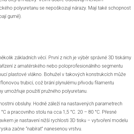
kého polyuretanu se nepoškozují nárazy. Mají také schopnost
bají gumě).
ěkolik základních věcí. První z nich je výběr správné 3D tiskárny
 zařízení z amatérského nebo poloprofesionálního segmentu
doucí plastové vlákno. Bohužel v takových konstrukcích může
eflonovou trubicí, což brání plynulému přívodu filamentu
rny umožňuje použití pružného polyuretanu.
šenostmi obsluhy. Hodně záleží na nastavených parametrech
0 °C a pracovního stolu na cca 1,5 °C. 20 – 80 °C. Přesné
vkem je nastavení nižší rychlosti 3D tisku – vytvoření modelu
 tryska začne “nabírat” nanesenou vrstvu.