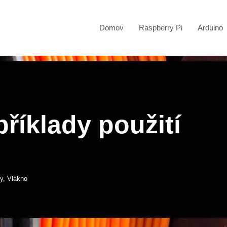
Domov
Raspberry Pi
Arduino
říklady použití
ny
,
Vlákno