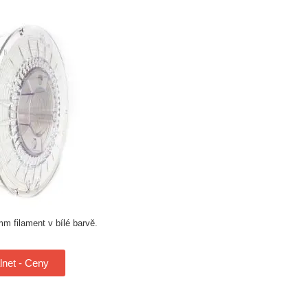
m filament v bílé barvě.
net - Ceny