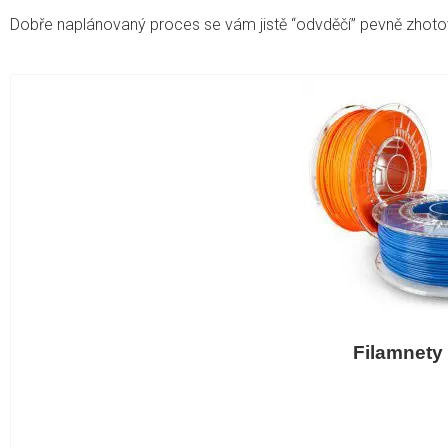
Dobře naplánovaný proces se vám jistě “odvděčí” pevně zhot
Filamnety 