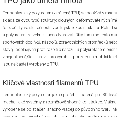
TPU jako umělá hmota
Termoplastický polyuretan (zkráceně TPU) se používá v mnoha
skládá ze dvou typů struktury: dlouhých, deformovatelných “mě
řetězců. Ty ve skutečnosti tvoří krystalickou strukturu. Pokud s
a polyuretan lze velmi snadno tvarovat. Díky tomu se tento ma
sportovních doplňků, nástrojů, zdravotnických prostředků nebo p
stávají odolnějšími proti rozbití a nárazu. S polyuretanem při
z nejoblíbenějších surovin pro výrobu… pouzder na mobilní tele
jsou nejčastěji vyrobeny z TPU.
Klíčové vlastnosti filamentů TPU
Termoplastický polyuretan jako spotřební materiál pro 3D tisk
mechanické systémy a rozměrově shodné konstrukce. Vlákna TP
vyrobené se po stlačení snadno vracejí do původního tvaru. Mo
vysokou trvanlivost při kontaktu s mnoha chemikáliemi – zejm