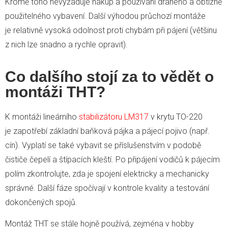
Kromě toho nevyžaduje nákup a používání drahého a obtížně
použitelného vybavení. Další výhodou průchozí montáže
je relativně vysoká odolnost proti chybám při pájení (většinu
z nich lze snadno a rychle opravit).
Co dalšího stojí za to vědět o
montáži THT?
K montáži lineárního
stabilizátoru LM317
v krytu TO-220
je zapotřebí základní baňková pájka a pájecí pojivo (např.
cín). Vyplatí se také vybavit se příslušenstvím v podobě
čističe čepelí a štípacích kleští. Po připájení vodičů k pájecím
polím zkontrolujte, zda je spojení elektricky a mechanicky
správné. Další fáze spočívají v kontrole kvality a testování
dokončených spojů.
Montáž THT se stále hojně používá, zejména v hobby