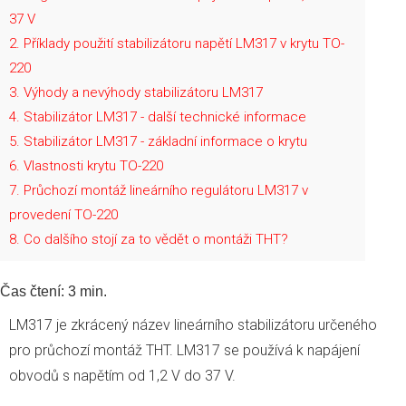
37 V
2
Příklady použití stabilizátoru napětí LM317 v krytu TO-
220
3
Výhody a nevýhody stabilizátoru LM317
4
Stabilizátor LM317 - další technické informace
5
Stabilizátor LM317 - základní informace o krytu
6
Vlastnosti krytu TO-220
7
Průchozí montáž lineárního regulátoru LM317 v
provedení TO-220
8
Co dalšího stojí za to vědět o montáži THT?
Čas čtení:
3
min.
LM317 je zkrácený název lineárního stabilizátoru určeného
pro průchozí montáž THT. LM317 se používá k napájení
obvodů s napětím od 1,2 V do 37 V.