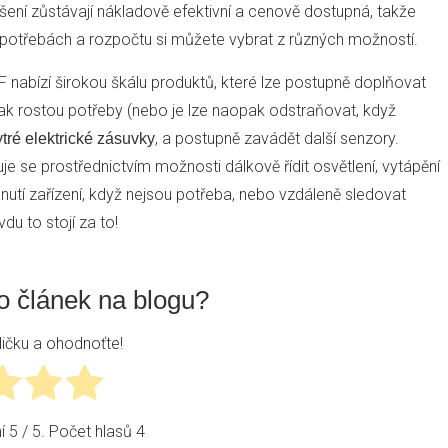
ní zůstávají nákladově efektivní a cenově dostupná, takže
ých potřebách a rozpočtu si můžete vybrat z různých možností.
 nabízí širokou škálu produktů, které lze postupně doplňovat
ak rostou potřeby (nebo je lze naopak odstraňovat, když
, a postupně zavádět další senzory.
tré elektrické zásuvky
zuje se prostřednictvím možnosti dálkově řídit osvětlení, vytápění
nutí zařízení, když nejsou potřeba, nebo vzdáleně sledovat
du to stojí za to!
to článek na blogu?
dičku a ohodnoťte!
ní
5
/ 5. Počet hlasů
4