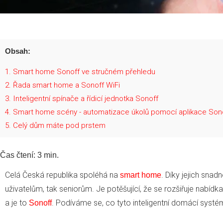
Obsah:
1
Smart home Sonoff ve stručném přehledu
2
Řada smart home a Sonoff WiFi
3
Inteligentní spínače a řídicí jednotka Sonoff
4
Smart home scény - automatizace úkolů pomocí aplikace Son
5
Celý dům máte pod prstem
Čas čtení:
3
min.
Celá Česká republika spoléhá na
. Díky jejich snad
smart home
uživatelům, tak seniorům. Je potěšující, že se rozšiřuje nabíd
a je to
. Podíváme se, co tyto inteligentní domácí systé
Sonoff