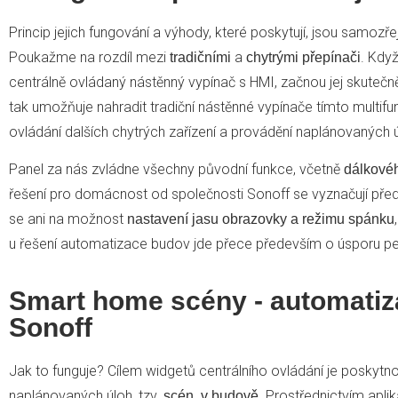
Princip jejich fungování a výhody, které poskytují, jsou samozř
Poukažme na rozdíl mezi
a
. Kdy
tradičními
chytrými přepínači
centrálně ovládaný nástěnný vypínač s HMI, začnou jej skutečně
tak umožňuje nahradit tradiční nástěnné vypínače tímto multifun
ovládání dalších chytrých zařízení a provádění naplánovaných ú
Panel za nás zvládne všechny původní funkce, včetně
dálkovéh
řešení pro domácnost od společnosti Sonoff se vyznačují př
se ani na možnost
nastavení jasu obrazovky a režimu spánku
u řešení automatizace budov jde přece především o úsporu p
Smart home scény - automatiz
Sonoff
Jak to funguje? Cílem widgetů centrálního ovládání je poskytn
naplánovaných úloh, tzv.
. Prostřednictvím apl
scén, v budově