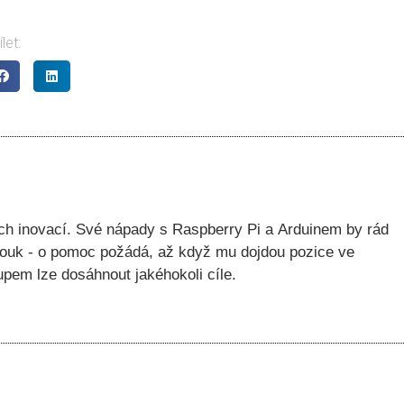
let:
ých inovací. Své nápady s Raspberry Pi a Arduinem by rád
mouk - o pomoc požádá, až když mu dojdou pozice ve
upem lze dosáhnout jakéhokoli cíle.