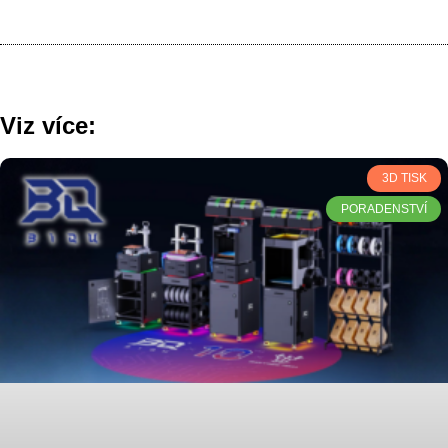
Viz více:
3D TISK
PORADENSTVÍ