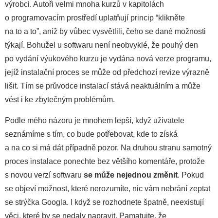
výrobci. Autoři velmi mnoha kurzů v kapitolách
o programovacím prostředí uplatňují princip “klikněte
na to a to”, aniž by vůbec vysvětlili, čeho se dané možnosti
týkají. Bohužel u softwaru není neobvyklé, že pouhý den
po vydání výukového kurzu je vydána nová verze programu,
jejíž instalační proces se může od předchozí revize výrazně
lišit. Tím se průvodce instalací stává neaktuálním a může
vést i ke zbytečným problémům.
Podle mého názoru je mnohem lepší, když uživatele
seznámíme s tím, co bude potřebovat, kde to získá
a na co si má dát případně pozor. Na druhou stranu samotný
proces instalace ponechte bez většího komentáře, protože
s novou verzí softwaru
se může nejednou změnit
. Pokud
se objeví možnost, které nerozumíte, nic vám nebrání zeptat
se strýčka Googla. I když se rozhodnete špatně, neexistují
věci, které by se nedaly napravit. Pamatujte, že