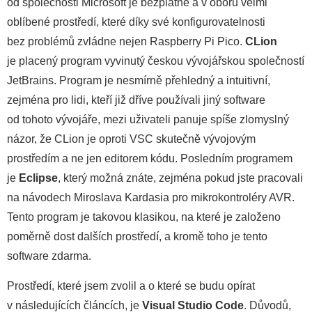
od společnosti Microsoft je bezplatné a v oboru velmi
oblíbené prostředí, které díky své konfigurovatelnosti
bez problémů zvládne nejen Raspberry Pi Pico.
CLion
je placený program vyvinutý českou vývojářskou společností
JetBrains. Program je nesmírně přehledný a intuitivní,
zejména pro lidi, kteří již dříve používali jiný software
od tohoto vývojáře, mezi uživateli panuje spíše zlomyslný
názor, že CLion je oproti VSC skutečně vývojovým
prostředím a ne jen editorem kódu. Posledním programem
je
Eclipse
, který možná znáte, zejména pokud jste pracovali
na návodech Miroslava Kardasia pro mikrokontroléry AVR.
Tento program je takovou klasikou, na které je založeno
poměrně dost dalších prostředí, a kromě toho je tento
software zdarma.
Prostředí, které jsem zvolil a o které se budu opírat
v následujících článcích, je
Visual Studio Code
. Důvodů,