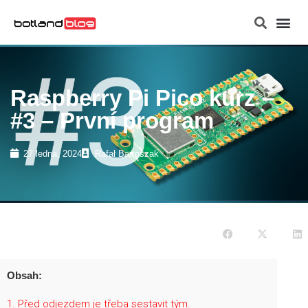
Raspberry Pi
Raspberry Pi Pico kurz –
#3 – První program
27 ledna, 2024
Rafał Bartoszak
Obsah:
1
Před odjezdem je třeba sestavit tým.