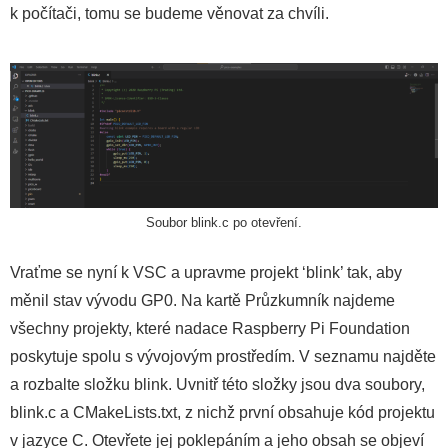
k počítači, tomu se budeme věnovat za chvíli.
Soubor blink.c po otevření.
Vraťme se nyní k VSC a upravme projekt ‘blink’ tak, aby
měnil stav vývodu GP0. Na kartě Průzkumník najdeme
všechny projekty, které nadace Raspberry Pi Foundation
poskytuje spolu s vývojovým prostředím. V seznamu najděte
a rozbalte složku blink. Uvnitř této složky jsou dva soubory,
blink.c a CMakeLists.txt, z nichž první obsahuje kód projektu
v jazyce C. Otevřete jej poklepáním a jeho obsah se objeví