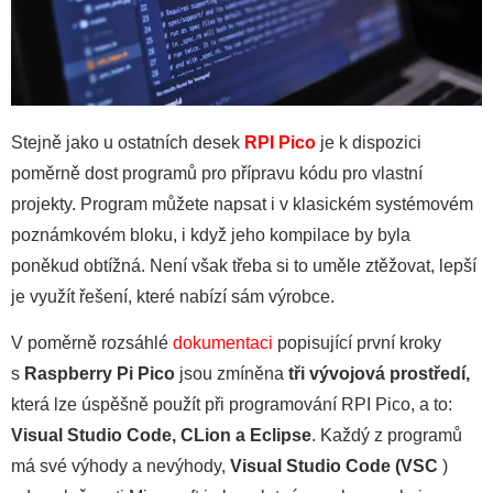
Stejně jako u ostatních desek
RPI Pico
je k dispozici
poměrně dost programů pro přípravu kódu pro vlastní
projekty. Program můžete napsat i v klasickém systémovém
poznámkovém bloku, i když jeho kompilace by byla
poněkud obtížná. Není však třeba si to uměle ztěžovat, lepší
je využít řešení, které nabízí sám výrobce.
V poměrně rozsáhlé
dokumentaci
popisující první kroky
s
Raspberry Pi Pico
jsou zmíněna
tři vývojová prostředí,
která lze úspěšně použít při programování RPI Pico, a to:
Visual Studio Code, CLion a Eclipse
. Každý z programů
má své výhody a nevýhody,
Visual Studio Code (VSC
)