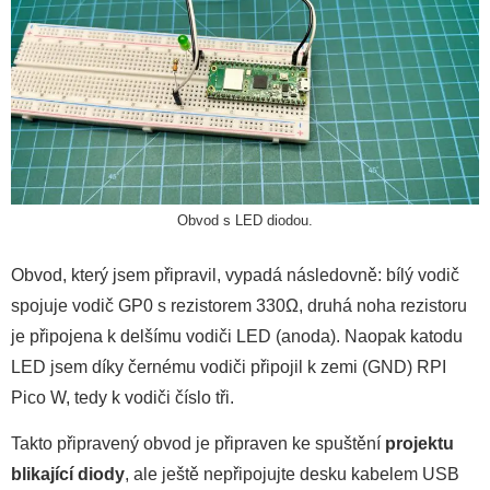
Obvod s LED diodou.
Obvod, který jsem připravil, vypadá následovně: bílý vodič
spojuje vodič GP0 s rezistorem 330Ω, druhá noha rezistoru
je připojena k delšímu vodiči LED (anoda). Naopak katodu
LED jsem díky černému vodiči připojil k zemi (GND) RPI
Pico W, tedy k vodiči číslo tři.
Takto připravený obvod je připraven ke spuštění
projektu
blikající diody
, ale ještě nepřipojujte desku kabelem USB