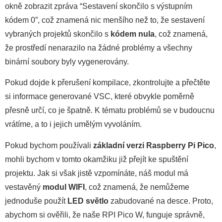
okně zobrazit zpráva “Sestavení skončilo s výstupním
kódem 0”, což znamená nic menšího než to, že sestavení
vybraných projektů skončilo s
kódem nula
, což znamená,
že prostředí nenarazilo na žádné problémy a všechny
binární soubory byly vygenerovány.
Pokud dojde k přerušení kompilace, zkontrolujte a přečtěte
si informace generované VSC, které obvykle poměrně
přesně určí, co je špatně. K tématu problémů se v budoucnu
vrátíme, a to i jejich umělým vyvoláním.
Pokud bychom používali
základní verzi Raspberry Pi Pico
,
mohli bychom v tomto okamžiku již přejít ke spuštění
projektu. Jak si však jistě vzpomínáte, náš modul má
vestavěný
modul WIFI
, což znamená, že nemůžeme
jednoduše použít
LED světlo
zabudované na desce. Proto,
abychom si ověřili, že naše RPI Pico W, funguje správně,