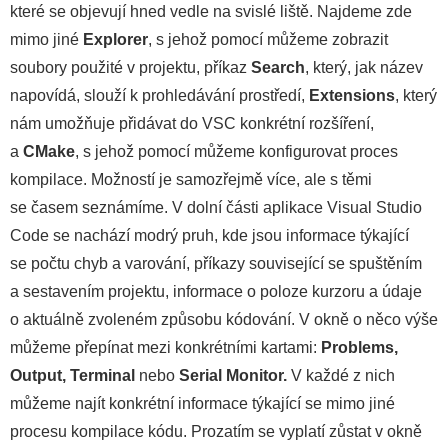
které se objevují hned vedle na svislé liště. Najdeme zde
mimo jiné
Explorer
, s jehož pomocí můžeme zobrazit
soubory použité v projektu, příkaz
Search
, který, jak název
napovídá, slouží k prohledávání prostředí,
Extensions
, který
nám umožňuje přidávat do VSC konkrétní rozšíření,
a
CMake
, s jehož pomocí můžeme konfigurovat proces
kompilace. Možností je samozřejmě více, ale s těmi
se časem seznámíme. V dolní části aplikace Visual Studio
Code se nachází modrý pruh, kde jsou informace týkající
se počtu chyb a varování, příkazy související se spuštěním
a sestavením projektu, informace o poloze kurzoru a údaje
o aktuálně zvoleném způsobu kódování. V okně o něco výše
můžeme přepínat mezi konkrétními kartami:
Problems,
Output, Terminal
nebo
Serial Monitor.
V každé z nich
můžeme najít konkrétní informace týkající se mimo jiné
procesu kompilace kódu. Prozatím se vyplatí zůstat v okně