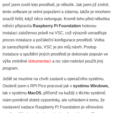
proč jsem zvolil toto prostředí, je několik. Jak jsem již zmínil,
tento software je velmi populární a zdarma, takže je mnohem
snazší řešit, když něco nefunguje. Kromě toho před několika
měsíci připravila
Raspberry Pi Foundation
hotovou
instalaci založenou právě na VSC, což výrazně usnadňuje
proces instalace a počáteční konfigurace prostředí. Volba
je samozřejmě na vás, VSC je jen můj návrh. Postup
instalace a spuštění jiných prostředí je dokonale popsán ve
výše zmíněné
dokumentaci
a nic vám nebrání použít jiný
program.
Ještě se musíme na chvíli zastavit u operačního systému.
Osobně jsem s RPI Pico pracoval jak v
systému Windows,
tak v systému
MacOS
, přičemž na každý z těchto systémů
mám poměrně dobré vzpomínky, ale vzhledem k tomu, že
nastavení nadace Raspberry Pi Foundation je věnováno