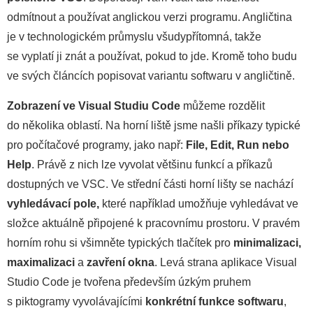
odmítnout a používat anglickou verzi programu. Angličtina
je v technologickém průmyslu všudypřítomná, takže
se vyplatí ji znát a používat, pokud to jde. Kromě toho budu
ve svých článcích popisovat variantu softwaru v angličtině.
Zobrazení ve Visual Studiu Code
můžeme rozdělit
do několika oblastí. Na horní liště jsme našli příkazy typické
pro počítačové programy, jako např:
File, Edit, Run nebo
Help
. Právě z nich lze vyvolat většinu funkcí a příkazů
dostupných ve VSC. Ve střední části horní lišty se nachází
vyhledávací pole,
které například umožňuje vyhledávat ve
složce aktuálně připojené k pracovnímu prostoru. V pravém
horním rohu si všimněte typických tlačítek pro
minimalizaci,
maximalizaci
a
zavření okna
. Levá strana aplikace Visual
Studio Code je tvořena především úzkým pruhem
s piktogramy vyvolávajícími
konkrétní funkce softwaru
,