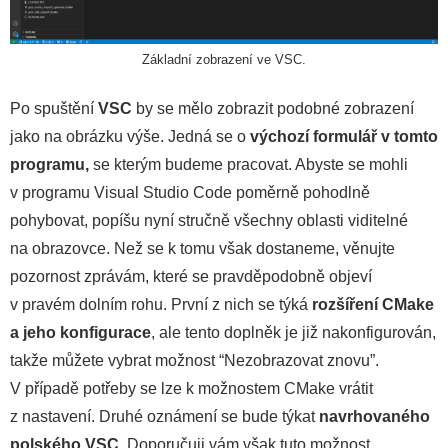
Základní zobrazení ve VSC.
Po spuštění
VSC
by se mělo zobrazit podobné zobrazení
jako na obrázku výše. Jedná se o
výchozí formulář v tomto
programu,
se kterým budeme pracovat. Abyste se mohli
v programu Visual Studio Code poměrně pohodlně
pohybovat, popíšu nyní stručně všechny oblasti viditelné
na obrazovce. Než se k tomu však dostaneme, věnujte
pozornost zprávám, které se pravděpodobně objeví
v pravém dolním rohu. První z nich se týká
rozšíření CMake
a jeho konfigurace
, ale tento doplněk je již nakonfigurován,
takže můžete vybrat možnost “Nezobrazovat znovu”.
V případě potřeby se lze k možnostem CMake vrátit
z nastavení. Druhé oznámení se bude týkat
navrhovaného
polského VSC
. Doporučuji vám však tuto možnost