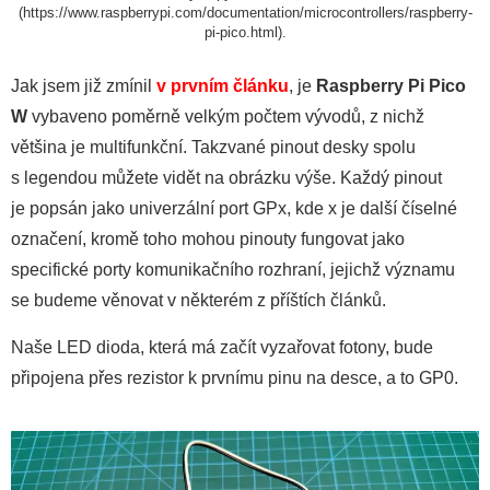
(https://www.raspberrypi.com/documentation/microcontrollers/raspberry-
pi-pico.html).
Jak jsem již zmínil
v prvním článku
, je
Raspberry Pi Pico
W
vybaveno poměrně velkým počtem vývodů, z nichž
většina je multifunkční. Takzvané pinout desky spolu
s legendou můžete vidět na obrázku výše. Každý pinout
je popsán jako univerzální port GPx, kde x je další číselné
označení, kromě toho mohou pinouty fungovat jako
specifické porty komunikačního rozhraní, jejichž významu
se budeme věnovat v některém z příštích článků.
Naše LED dioda, která má začít vyzařovat fotony, bude
připojena přes rezistor k prvnímu pinu na desce, a to GP0.