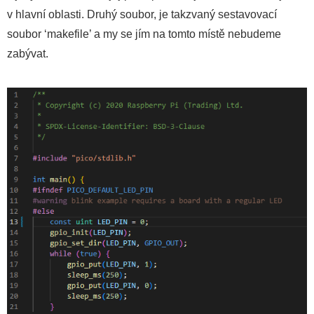
v hlavní oblasti. Druhý soubor, je takzvaný sestavovací
soubor ‘makefile’ a my se jím na tomto místě nebudeme
zabývat.