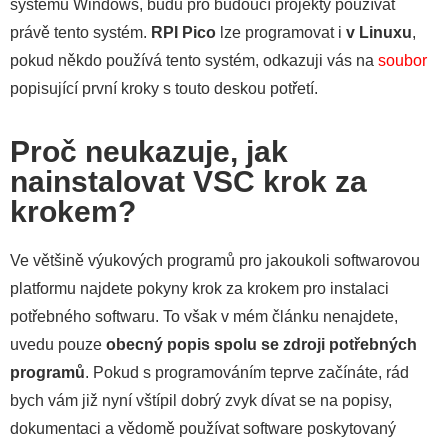
systému Windows, budu pro budoucí projekty používat
právě tento systém.
RPI Pico
lze programovat i
v Linuxu
,
pokud někdo používá tento systém, odkazuji vás na
soubor
popisující první kroky s touto deskou potřetí.
Proč neukazuje, jak
nainstalovat VSC krok za
krokem?
Ve většině výukových programů pro jakoukoli softwarovou
platformu najdete pokyny krok za krokem pro instalaci
potřebného softwaru. To však v mém článku nenajdete,
uvedu pouze
obecný popis spolu se zdroji potřebných
programů
. Pokud s programováním teprve začínáte, rád
bych vám již nyní vštípil dobrý zvyk dívat se na popisy,
dokumentaci a vědomě používat software poskytovaný