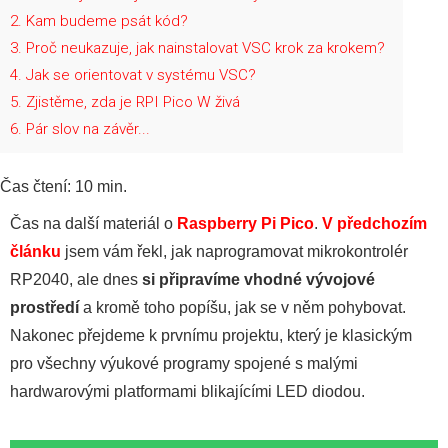
2
Kam budeme psát kód?
3
Proč neukazuje, jak nainstalovat VSC krok za krokem?
4
Jak se orientovat v systému VSC?
5
Zjistěme, zda je RPI Pico W živá
6
Pár slov na závěr...
Čas čtení:
10
min.
Čas na další materiál o
Raspberry Pi Pico
.
V předchozím
článku
jsem vám řekl, jak naprogramovat mikrokontrolér
RP2040, ale dnes
si připravíme vhodné vývojové
prostředí
a kromě toho popíšu, jak se v něm pohybovat.
Nakonec přejdeme k prvnímu projektu, který je klasickým
pro všechny výukové programy spojené s malými
hardwarovými platformami blikajícími LED diodou.