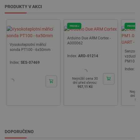
PRODUKTY V AKCI
PRODEJ
PRODEJ
Arduino Due ARM Cortex -
A000062
Vysokoteplotní měřicí
sonda PT100 - 6x50mm
Senzor či
Index:
ARD-01214
vzduchu 
PM10 - 5
Index:
SES-07469
PlanTow
Index:
PL
Nejnižší cena 30
dní před slevou:
957,11 Kč
Nejniž
dní př
520
DOPORUČENO