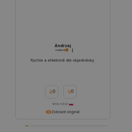
_lb_ccc
.botland.cz
1 rok
Andrzej
ověřené
Rychle a efektivně dle objednávky.
0
0
PHPSESSID
PHP.net
Zavřením
botland.cz
prohlížeče
tento měsíc
Zobrazit originál