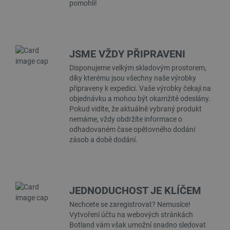
pomohli!
isListDisplay
botland.cz
Zavřením
prohlížeče
JSME VŽDY PŘIPRAVENI
Disponujeme velkým skladovým prostorem,
critCartData
botland.cz
9 minut
54 sekund
díky kterému jsou všechny naše výrobky
připraveny k expedici. Vaše výrobky čekají na
objednávku a mohou být okamžitě odeslány.
Pokud vidíte, že aktuálně vybraný produkt
nemáme, vždy obdržíte informace o
odhadovaném čase opětovného dodání
zásob a době dodání.
CookieScriptConsent
CookieScript
2 měsíce
botland.cz
4 týdny
JEDNODUCHOST JE KLÍČEM
Nechcete se zaregistrovat? Nemusíce!
Vytvoření účtu na webových stránkách
Botland vám však umožní snadno sledovat