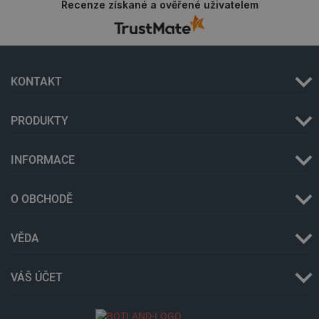
Recenze získané a ověřené uživatelem
KONTAKT
PRODUKTY
INFORMACE
_lb
.botland.cz
Zavřením
O OBCHODĚ
prohlížeče
VĚDA
VÁŠ ÚČET