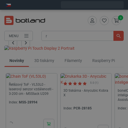
Expedujeme v pátek
0
MENU
Novinky
3D tiskárny
Filamenty
Raspberry Pi
A
5.0 (1)
Řetězový ToF - VL53L0 -
laserový senzor vzdálenosti -
3D tiskárna - Anycubic Kobra
boneI
3-200 cm - M5Stack U209
X
inteli
Assis
Index:
MSS-28994
Index:
PCR-28185
Index:
24h
24h