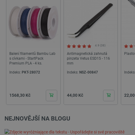
4.9 (38)
Balení filamentů Bambu Lab
Antimagnetická zahnutá
Plast
s cívkami - StartPack
pinzeta Vetus ESD15 - 116
Premium PLA - 4 ks.
mm
Indeks:
PKT-28072
Indeks:
NSZ-00847
Indeks
Cena
Cena
Cena
1568,30 Kč
44,00 Kč
22,00
NEJNOVĚJŠÍ NA BLOGU