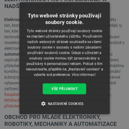
NADŠENCE DO ROBOTIKY
Tyto webové stránky používají
Elektronika, robotika
a 3D tisk
jsou pole, která spojují dva světy -
soubory cookie.
ten, který je bližší modernímu každému a ten, který je vzdálenější, tj.
ten, kde se již roky zvažují a pracuje se na komplexních
Tyto webové stránky používají soubory cookie
ke zlepšení uživatelského zážitku. Používáním
technologiích, jako je umělá inteligence a nové způsoby získávání
našich webových stránek souhlasíte se všemi
modelovaných objektů. Robotika je vědní obor odvozený převážně z
soubory cookie v souladu s našimi zásadami
elektroniky. Vyžaduje znalost
mechaniky
,
počítačová věda
,
používání souborů cookie. Údaje o uživateli a
automatizace
a
kybernetika
. Botland je obchod pro každého
soubory cookie mohou být zpracovávány a
aspirujícího a pracujícího robotika, kde najdete potřebná zařízení,
používány k personalizaci reklam. Pokud s tím
příslušenství a díly, abyste se mohli věnovat svému nejnáročnějšímu
nesouhlasíte, přejděte na „Nastavení cookies“ a
koníčku. Je to také online obchod s elektronikou pro profesionální
vyberte své preference.
Více informací
inženýry elektroniky, mechaniky a všechny, kteří potřebují správné
vybavení a díly pro svou každodenní práci a opravy konkrétních
zařízení. Přijďte se setkat s našimi třemi největšími vášněmi -
VŠE PŘIJMOUT
Raspberry Pi
minipočítače,
Arduino
programovací platformy,
M5Stack
elektronické moduly a konečně naše
3D tiskárny a
NASTAVENÍ COOKIES
příslušenství
, které jsou ... no prostě skvělé.
OBCHOD PRO MLADÉ ELEKTRONIKY,
NEZBYTNĚ NUTNÉ SOUBORY
ROBOTIKY, MECHANIKY A AUTOMATIZACE