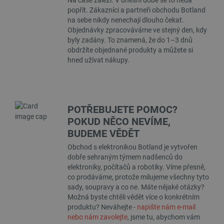
Na čase záleží. V dnešní době se to nedá
.youtube.com
4 týdny
popřít. Zákazníci a partneři obchodu Botland
na sebe nikdy nenechají dlouho čekat.
Objednávky zpracováváme ve stejný den, kdy
byly zadány. To znamená, že do 1–3 dnů
obdržíte objednané produkty a můžete si
hned užívat nákupy.
POTŘEBUJETE POMOC?
POKUD NĚCO NEVÍME,
BUDEME VĚDĚT
Obchod s elektronikou Botland je vytvořen
dobře sehraným týmem nadšenců do
elektroniky, počítačů a robotiky. Víme přesně,
co prodáváme, protože milujeme všechny tyto
PrestaShop-
.botland.cz
2 týdny 6
[abcdef0123456789]{32}
dní
sady, soupravy a co ne. Máte nějaké otázky?
Možná byste chtěli vědět více o konkrétním
produktu? Neváhejte -
napište nám e-mail
nebo nám zavolejte
, jsme tu, abychom vám