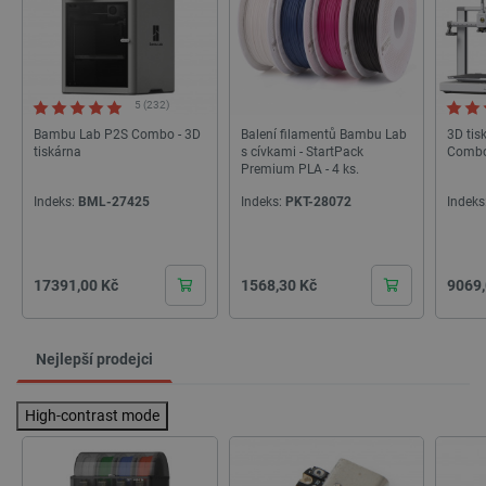
5 (232)
Bambu Lab P2S Combo - 3D
Balení filamentů Bambu Lab
3D tis
tiskárna
s cívkami - StartPack
Comb
Premium PLA - 4 ks.
Indeks:
BML-27425
Indeks:
PKT-28072
Indeks
Cena
Cena
Cena
17391,00 Kč
1568,30 Kč
9069,
Nejlepší prodejci
High-contrast mode