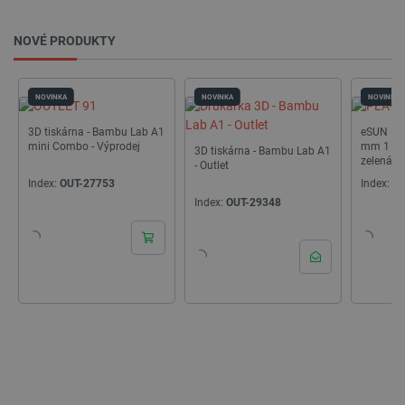
NOVÉ PRODUKTY
NOVINKA
NOVINKA
NOVINKA
3D tiskárna - Bambu Lab A1
eSUN PLA
mini Combo - Výprodej
mm 1 kg 
3D tiskárna - Bambu Lab A1
zelená
- Outlet
Index:
OUT-27753
Index:
SU
Index:
OUT-29348