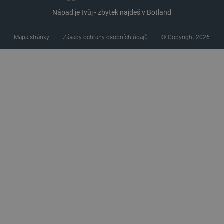
Nápad je tvůj - zbytek najdeš v Botland
Mapa stránky
Zásady ochrany osobních údajů
© Copyright 2026
critData
botland.cz
9 minut
51 sekund
critAccountId
botland.cz
9 minut
52 sekund