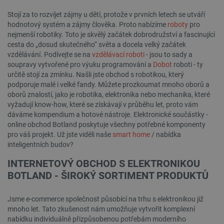
VÝKONOVÉ SOUBORY
Stojí za to rozvíjet zájmy u dětí, protože v prvních letech se utváří
hodnotový systém a zájmy člověka. Proto nabízíme
roboty
pro
SOUBORY CÍLENÍ
nejmenší robotiky. Toto je skvělý začátek dobrodružství a fascinující
cesta do „dosud skutečného“ světa a docela velký začátek
FUNKČNÍ SOUBORY
vzdělávání. Podívejte se na
vzdělávací roboti
- jsou to sady a
soupravy vytvořené pro výuku programování a
Dobot
roboti - ty
určitě stojí za zmínku. Našli jste obchod s robotikou, který
podporuje malé i velké fandy. Můžete prozkoumat mnoho oborů a
oborů znalostí, jako je robotika, elektronika nebo mechanika, které
Nezbytně nutné soubory
Výkonové soubory
vyžadují know-how, které se získávají v průběhu let, proto vám
Soubory cílení
Funkční soubory
dáváme kompendium a hotové nástroje. Elektronické součástky -
online obchod Botland poskytuje všechny potřebné komponenty
Nezbytně nutné soubory cookie umožňují základní
pro váš projekt. Už jste viděli naše
smart home
/ nabídka
funkce webových stránek, jako je přihlášení
inteligentních budov?
uživatele a správa účtu. Webové stránky nelze bez
nezbytně nutných souborů cookie správně
používat.
INTERNETOVÝ OBCHOD S ELEKTRONIKOU
BOTLAND - ŠIROKÝ SORTIMENT PRODUKTŮ
Poskytovatel
/
Název
Vyprší
Doména
udid
.botland.cz
4 týdny 2
Jsme e-commerce společnost působící na trhu s elektronikou již
dny
mnoho let. Tato zkušenost nám umožňuje vytvořit komplexní
nabídku individuálně přizpůsobenou potřebám moderního