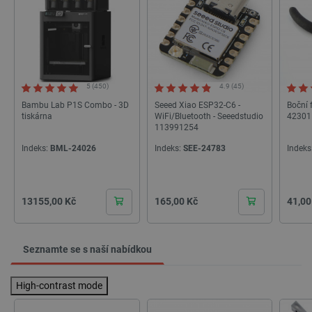
5 (450)
4.9 (45)
Bambu Lab P1S Combo - 3D
Seeed Xiao ESP32-C6 -
Boční 
tiskárna
WiFi/Bluetooth - Seeedstudio
42301
113991254
Indeks:
BML-24026
Indeks:
SEE-24783
Indeks
Cena
Cena
Cena
13155,00 Kč
165,00 Kč
41,00
Seznamte se s naší nabídkou
High-contrast mode