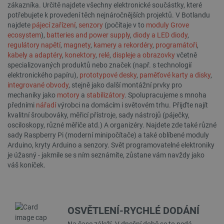
zákazníka. Určitě najdete všechny elektronické součástky, které
potřebujete k provedení těch nejnáročnějších projektů. V Botlandu
najdete
pájecí zařízení
,
senzory
(počítaje v to
moduly Grove
ecosystem
),
batteries and power supply
,
diody a LED diody
,
regulátory napětí
,
magnety
,
kamery a rekordéry
,
programátoři
,
kabely a adaptéry
,
konektory
,
relé
,
displeje a obrazovky
včetně
specializovaných produktů nebo značek (např. s technologií
__cf_bm
Cloudflare Inc.
29 minut
.heureka.group
58 sekund
elektronického papíru),
prototypové desky
,
paměťové karty a disky
,
integrované obvody
, stejně jako další montážní prvky pro
mechaniky jako
motory
a
stabilizátory
. Spolupracujeme s mnoha
předními
nářadí
výrobci na domácím i světovém trhu. Přijďte najít
kvalitní šroubováky, měřicí přístroje, sady nástrojů (páječky,
Zásadách ochrany soukromí Google
osciloskopy, různé měřiče atd.) A organizéry. Najdete zde také různé
sady Raspberry Pi (moderní minipočítače) a také oblíbené moduly
Arduino, kryty Arduino a senzory. Svět programovatelné elektroniky
je úžasný - jakmile se s ním seznámíte, zůstane vám navždy jako
_smvs
.botland.cz
59 minut
váš koníček.
53 sekund
OSVĚTLENÍ-RYCHLÉ DODÁNÍ
VISITOR_PRIVACY_METADATA
YouTube
5 měsíců