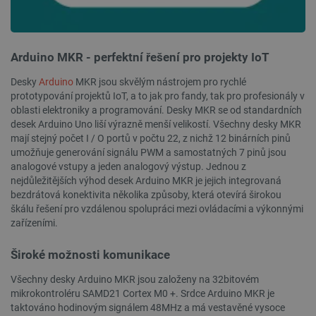
__cf_bm
Cloudflare Inc.
29 minut
.heureka.group
58 sekund
Arduino MKR - perfektní řešení pro projekty IoT
Desky
Arduino
MKR jsou skvělým nástrojem pro rychlé
prototypování projektů IoT, a to jak pro fandy, tak pro profesionály v
oblasti elektroniky a programování. Desky MKR se od standardních
desek Arduino Uno liší výrazně menší velikostí. Všechny desky MKR
Zásadách ochrany soukromí Google
mají stejný počet I / O portů v počtu 22, z nichž 12 binárních pinů
umožňuje generování signálu PWM a samostatných 7 pinů jsou
analogové vstupy a jeden analogový výstup. Jednou z
nejdůležitějších výhod desek Arduino MKR je jejich integrovaná
_smvs
.botland.cz
59 minut
53 sekund
bezdrátová konektivita několika způsoby, která otevírá širokou
škálu řešení pro vzdálenou spolupráci mezi ovládacími a výkonnými
zařízeními.
Široké možnosti komunikace
VISITOR_PRIVACY_METADATA
YouTube
5 měsíců
.youtube.com
4 týdny
Všechny desky Arduino MKR jsou založeny na 32bitovém
mikrokontroléru SAMD21 Cortex M0 +. Srdce Arduino MKR je
taktováno hodinovým signálem 48MHz a má vestavěné vysoce