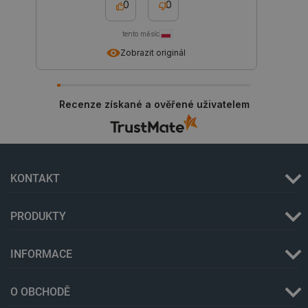
_lb_ccc
.botland.cz
1 rok
0
0
tento měsíc
Zobrazit originál
Recenze získané a ověřené uživatelem
PHPSESSID
PHP.net
Zavřením
KONTAKT
botland.cz
prohlížeče
PRODUKTY
INFORMACE
O OBCHODĚ