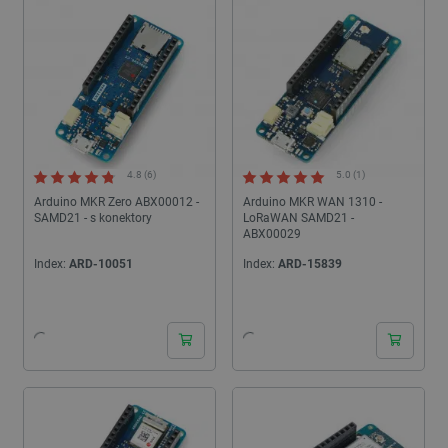
méně zkušené kutily.
4.8 (6)
5.0 (1)
Arduino MKR Zero ABX00012 -
Arduino MKR WAN 1310 -
SAMD21 - s konektory
LoRaWAN SAMD21 -
ABX00029
Index:
ARD-10051
Index:
ARD-15839