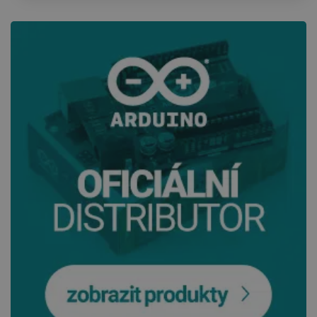
FUNKČNÍ SOUBORY
Nezbytně nutné soubory
Výkonové soubory
Soubory cílení
Funkční soubory
Nezbytně nutné soubory cookie umožňují základní
funkce webových stránek, jako je přihlášení
uživatele a správa účtu. Webové stránky nelze bez
nezbytně nutných souborů cookie správně
používat.
Poskytovatel
/
Název
Vyprší
Doména
udid
.botland.cz
4 týdny 2
dny