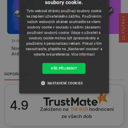
soubory cookie.
Tyto webové stránky používají soubory cookie
ke zlepšení uživatelského zážitku. Používáním
FILTRUJ
našich webových stránek souhlasíte se všemi
soubory cookie v souladu s našimi zásadami
používání souborů cookie. Údaje o uživateli a
soubory cookie mohou být zpracovávány a
26 června 2023
používány k personalizaci reklam. Pokud s tím
Novinky od Arduino - Arduino Uno R4 Minima a
nesouhlasíte, přejděte na „Nastavení cookies“ a
Arduino Uno R4 WiFi
vyberte své preference.
Více informací
VŠE PŘIJMOUT
DOPORUČENO
NASTAVENÍ COOKIES
NEZBYTNĚ NUTNÉ SOUBORY
4.9
Založeno na
114 929
hodnocení
VÝKONOVÉ SOUBORY
ze všech dob
SOUBORY CÍLENÍ