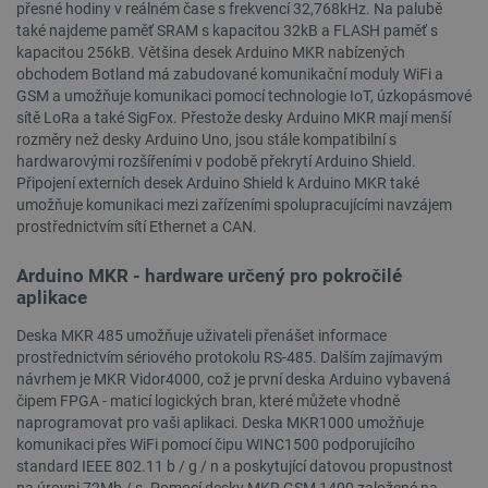
přesné hodiny v reálném čase s frekvencí 32,768kHz. Na palubě
také najdeme paměť SRAM s kapacitou 32kB a FLASH paměť s
kapacitou 256kB. Většina desek Arduino MKR nabízených
obchodem Botland má zabudované komunikační moduly WiFi a
GSM a umožňuje komunikaci pomocí technologie IoT, úzkopásmové
sítě LoRa a také SigFox. Přestože desky Arduino MKR mají menší
rozměry než desky Arduino Uno, jsou stále kompatibilní s
hardwarovými rozšířeními v podobě překrytí Arduino Shield.
Připojení externích desek Arduino Shield k Arduino MKR také
umožňuje komunikaci mezi zařízeními spolupracujícími navzájem
prostřednictvím sítí Ethernet a CAN.
Arduino MKR - hardware určený pro pokročilé
aplikace
PrestaShop-
.botland.cz
2 týdny 6
[abcdef0123456789]{32}
dní
Deska MKR 485 umožňuje uživateli přenášet informace
prostřednictvím sériového protokolu RS-485. Dalším zajímavým
návrhem je MKR Vidor4000, což je první deska Arduino vybavená
čipem FPGA - maticí logických bran, které můžete vhodně
naprogramovat pro vaši aplikaci. Deska MKR1000 umožňuje
isListDisplay
botland.cz
Zavřením
komunikaci přes WiFi pomocí čipu WINC1500 podporujícího
prohlížeče
standard IEEE 802.11 b / g / n a poskytující datovou propustnost
na úrovni 72Mb / s. Pomocí desky MKR GSM 1400 založené na