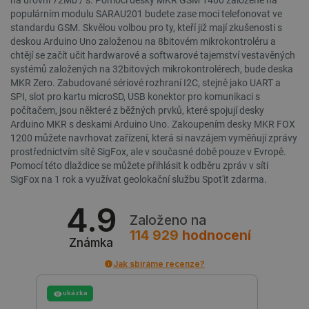
populárním modulu SARAU201 budete zase moci telefonovat ve
standardu GSM. Skvělou volbou pro ty, kteří již mají zkušenosti s
deskou Arduino Uno založenou na 8bitovém mikrokontroléru a
critCartData
botland.cz
9 minut
chtějí se začít učit hardwarové a softwarové tajemství vestavěných
54 sekund
systémů založených na 32bitových mikrokontrolérech, bude deska
MKR Zero. Zabudované sériové rozhraní I2C, stejně jako UART a
SPI, slot pro kartu microSD, USB konektor pro komunikaci s
počítačem, jsou některé z běžných prvků, které spojují desky
Arduino MKR s deskami Arduino Uno. Zakoupením desky MKR FOX
1200 můžete navrhovat zařízení, která si navzájem vyměňují zprávy
prostřednictvím sítě SigFox, ale v současné době pouze v Evropě.
Pomocí této dlaždice se můžete přihlásit k odběru zpráv v síti
SigFox na 1 rok a využívat geolokační službu Spot'it zdarma.
CookieScriptConsent
CookieScript
2 měsíce
botland.cz
4 týdny
4.9
Založeno na
114 929
hodnocení
Známka
Jak sbíráme recenze?
ukázka