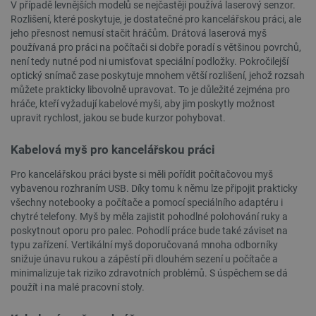
V případě levnějších modelů se nejčastěji používá laserový senzor.
Rozlišení, které poskytuje, je dostatečné pro kancelářskou práci, ale
FUNKČNÍ SOUBORY
jeho přesnost nemusí stačit hráčům. Drátová laserová myš
používaná pro práci na počítači si dobře poradí s většinou povrchů,
není tedy nutné pod ni umisťovat speciální podložky. Pokročilejší
optický snímač zase poskytuje mnohem větší rozlišení, jehož rozsah
Nezbytně nutné soubory
Výkonové soubory
můžete prakticky libovolně upravovat. To je důležité zejména pro
hráče, kteří vyžadují kabelové myši, aby jim poskytly možnost
Soubory cílení
Funkční soubory
upravit rychlost, jakou se bude kurzor pohybovat.
Nezbytně nutné soubory cookie umožňují základní
funkce webových stránek, jako je přihlášení
Kabelová myš pro kancelářskou práci
uživatele a správa účtu. Webové stránky nelze bez
nezbytně nutných souborů cookie správně
Pro kancelářskou práci byste si měli pořídit počítačovou myš
používat.
vybavenou rozhraním USB. Díky tomu k němu lze připojit prakticky
Poskytovatel
/
všechny notebooky a počítače a pomocí speciálního adaptéru i
Název
Vyprší
Doména
chytré telefony. Myš by měla zajistit pohodlné polohování ruky a
poskytnout oporu pro palec. Pohodlí práce bude také záviset na
udid
.botland.cz
4 týdny 2
dny
typu zařízení. Vertikální myš doporučovaná mnoha odborníky
snižuje únavu rukou a zápěstí při dlouhém sezení u počítače a
minimalizuje tak riziko zdravotních problémů. S úspěchem se dá
použít i na malé pracovní stoly.