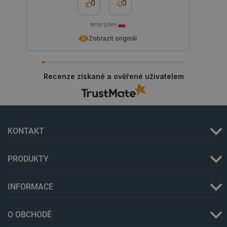
0
0
tento týden
critCartData
botland.cz
9 minut
Zobrazit originál
54 sekund
Recenze získané a ověřené uživatelem
KONTAKT
CookieScriptConsent
CookieScript
2 měsíce
botland.cz
4 týdny
PRODUKTY
INFORMACE
O OBCHODĚ