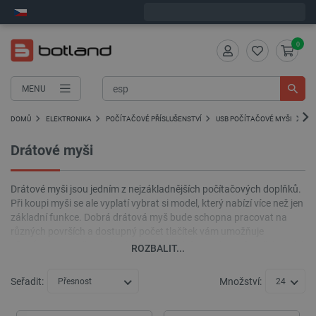
Objednejte do:
6
:
46
:
41
zašleme dnes - GLS!
0
MENU
DOMŮ
ELEKTRONIKA
POČÍTAČOVÉ PŘÍSLUŠENSTVÍ
USB POČÍTAČOVÉ MYŠI
DR
Drátové myši
Drátové myši jsou jedním z nejzákladnějších počítačových doplňků.
Při koupi myši se ale vyplatí vybrat si model, který nabízí více než jen
základní funkce. Dobrá drátová myš bude schopna pracovat na
různých površích a dostupný počet tlačítek vám umožňuje
přizpůsobit je vašim individuálním potřebám. Kabelové myši by také
ROZBALIT...
měly umožňovat změnu rozlišení a usnadnit tak přizpůsobení
rychlosti kurzoru preferencím uživatele.
Seřadit:
Množství:
Přesnost
24