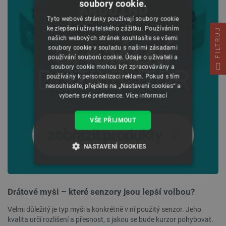
soubory cookie.
Tyto webové stránky používají soubory cookie
ke zlepšení uživatelského zážitku. Používáním
FILTRUJ
našich webových stránek souhlasíte se všemi
soubory cookie v souladu s našimi zásadami
používání souborů cookie. Údaje o uživateli a
soubory cookie mohou být zpracovávány a
používány k personalizaci reklam. Pokud s tím
nesouhlasíte, přejděte na „Nastavení cookies“ a
vyberte své preference.
Více informací
VŠE PŘIJMOUT
NASTAVENÍ COOKIES
NEZBYTNĚ NUTNÉ SOUBORY
Drátové myši – které senzory jsou lepší volbou?
VÝKONOVÉ SOUBORY
Velmi důležitý je typ myši a konkrétně v ní použitý senzor. Jeho
SOUBORY CÍLENÍ
kvalita určí rozlišení a přesnost, s jakou se bude kurzor pohybovat.