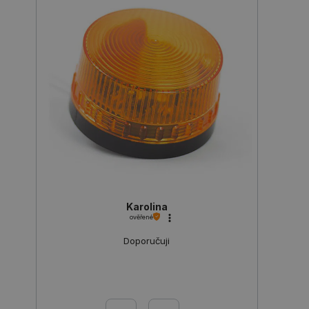
PrestaShop-
.botland.cz
2 týdny 6
Karolina
[abcdef0123456789]{32}
dní
ověřené
Doporučuji
isListDisplay
botland.cz
Zavřením
prohlížeče