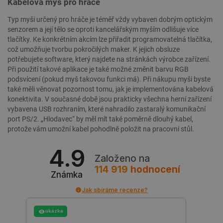
Kabelová myš pro hráče
Typ myši určený pro hráče je téměř vždy vybaven dobrým optickým
senzorem a její tělo se oproti kancelářským myším odlišuje více
__cf_bm
Cloudflare Inc.
29 minut
.heureka.group
58 sekund
tlačítky. Ke konkrétním akcím lze přiřadit programovatelná tlačítka,
což umožňuje tvorbu pokročilých maker. K jejich obsluze
potřebujete software, který najdete na stránkách výrobce zařízení.
Při použití takové aplikace je také možné změnit barvu RGB
podsvícení (pokud myš takovou funkci má). Při nákupu myši byste
Zásadách ochrany soukromí Google
také měli věnovat pozornost tomu, jak je implementována kabelová
konektivita. V současné době jsou prakticky všechna herní zařízení
vybavena USB rozhraním, které nahradilo zastaralý komunikační
port PS/2. „Hlodavec“ by měl mít také poměrně dlouhý kabel,
protože vám umožní kabel pohodlně položit na pracovní stůl.
_smvs
.botland.cz
59 minut
53 sekund
4.9
Založeno na
114 919
hodnocení
Známka
VISITOR_PRIVACY_METADATA
YouTube
5 měsíců
Jak sbíráme recenze?
.youtube.com
4 týdny
ukázka