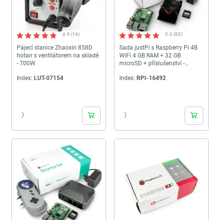
4.9 (16)
5.0 (83)
Pájecí stanice Zhaoxin 858D
Sada justPi s Raspberry Pi 4B
hotair s ventilátorem na skladě
WiFi 4 GB RAM + 32 GB
- 700W
microSD + příslušenství -
pouzdro se dvěma ventilátory
Index:
LUT-07154
Index:
RPI-16492
24h
24h