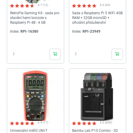
4.7 (12)
5.0 (43)
RetroPie Gaming Kit - sada pro
Sada s Raspberry Pi 5 WiFi 4GB
stavění herní konzole s
RAM + 32GB microSD +
Raspberry Pi 4B - 4 GB
oficiální příslušenství
Index:
RPI-16380
Index:
RPI-23949
24h
24h
4.9 (17)
5.0 (450)
Univerzální měřič UNI-T
Bambu Lab P1S Combo - 3D