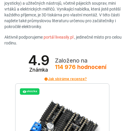
joysticky) a užitečných nástrojů, včetně pájecích souprav, mini
vrtáků a elektrických měřičů. Vynikající nabídka, která jistě potěší
každého příjemce, je 3D tiskárna pro vlastní montáž. V této části
najdete také průmyslovou literaturu určenou pro začátečníky i
pokročilé elektroniky.
Aktivně podporujeme
portál liveasily.pl
, jedinečné místo pro celou
rodinu.
4.9
Založeno na
114 976
hodnocení
Známka
Jak sbíráme recenze?
ukázka