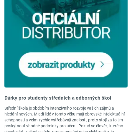
Dárky pro studenty středních a odborných škol
Střední škola je obdobím intenzivního rozvoje vašich zájmů a
hledání nových. Mladí lidé v tomto věku mají obrovské intelektuální
schopnosti a velmi rychle vstřebávají znalosti, proto stojí za to jim
poskytnout vhodné podmínky pro učení. Pokud se člověk, kterého
chcete dát, zajímá o vědu, programování nebo elektroniku, je