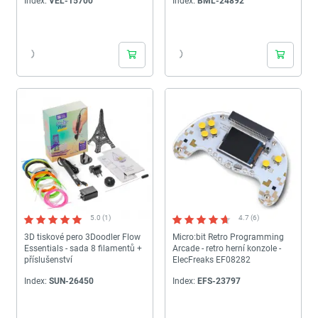
Index:
VEL-15700
Index:
BML-24892
24h
24h
5.0 (1)
4.7 (6)
3D tiskové pero 3Doodler Flow
Micro:bit Retro Programming
Essentials - sada 8 filamentů +
Arcade - retro herní konzole -
příslušenství
ElecFreaks EF08282
Index:
SUN-26450
Index:
EFS-23797
24h
24h