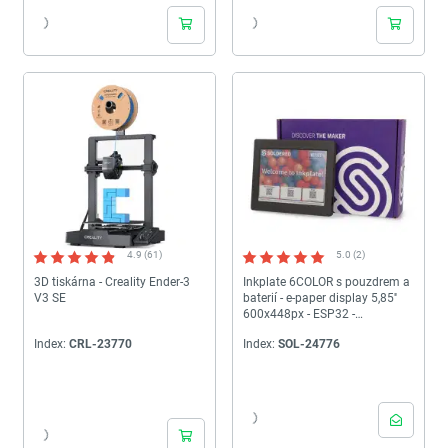
4.9 (61)
5.0 (2)
3D tiskárna - Creality Ender-3
Inkplate 6COLOR s pouzdrem a
V3 SE
baterií - e-paper display 5,85''
600x448px - ESP32 -
kompatibilní s Arduino - Pájené
Index:
CRL-23770
Index:
SOL-24776
333231