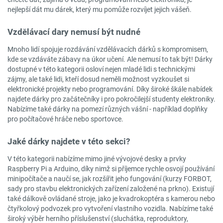
nejlepší dát mu dárek, který mu pomůže rozvíjet jejich vášeň.
Vzdělávací dary nemusí být nudné
Mnoho lidí spojuje rozdávání vzdělávacích dárků s kompromisem,
kde se vzdáváte zábavy na úkor učení. Ale nemusí to tak být! Dárky
dostupné v této kategorii osloví nejen mladé lidi s technickými
zájmy, ale také lidi, kteří dosud neměli možnost vyzkoušet si
elektronické projekty nebo programování. Díky široké škále nabídek
najdete dárky pro začátečníky i pro pokročilejší studenty elektroniky.
Nabízíme také dárky na pomezí různých vášní - například doplňky
pro počítačové hráče nebo sportovce.
Jaké dárky najdete v této sekci?
V této kategorii nabízíme mimo jiné vývojové desky a prvky
Raspberry Pi a Arduino, díky nimž si příjemce rychle osvojí používání
minipočítače a naučí se, jak rozšířit jeho fungování (kurzy FORBOT,
sady pro stavbu elektronických zařízení založené na prkno). Existují
také dálkově ovládané stroje, jako je kvadrokoptéra s kamerou nebo
čtyřkolový podvozek pro vytvoření vlastního vozidla. Nabízíme také
široký výběr herního příslušenství (sluchátka, reproduktory,