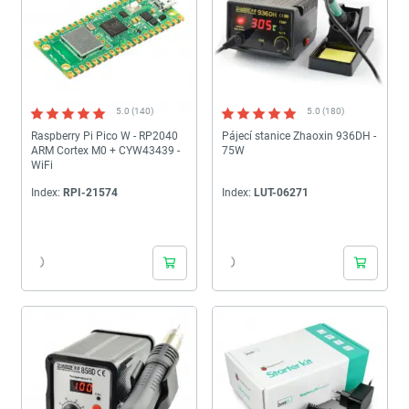
5.0 (140)
5.0 (180)
Raspberry Pi Pico W - RP2040
Pájecí stanice Zhaoxin 936DH -
ARM Cortex M0 + CYW43439 -
75W
WiFi
Index:
RPI-21574
Index:
LUT-06271
24h
24h