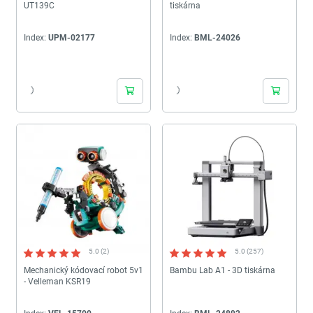
UT139C
tiskárna
Index:
UPM-02177
Index:
BML-24026
24h
24h
5.0 (2)
5.0 (257)
Mechanický kódovací robot 5v1
Bambu Lab A1 - 3D tiskárna
- Velleman KSR19