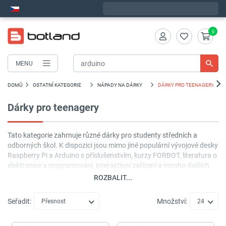
Objednejte do:
1
:
08
:
07
zašleme dnes - GLS!
0
MENU
DOMŮ
OSTATNÍ KATEGORIE
NÁPADY NA DÁRKY
DÁRKY PRO TEENAGERY
Dárky pro teenagery
Tato kategorie zahrnuje různé dárky pro studenty středních a
odborných škol. K dispozici jsou mimo jiné populární vývojové desky
Raspberry Pi a Arduino s příslušenstvím, kurzy FORBOT, literatura o
elektronice a programování, interaktivní zařízení a mnoho dalších
zajímavých návrhů. Nabízíme také dárkové poukazy, které můžete
ROZBALIT...
použít při nakupování na webových stránkách Botland.
Seřadit:
Množství:
Přesnost
24