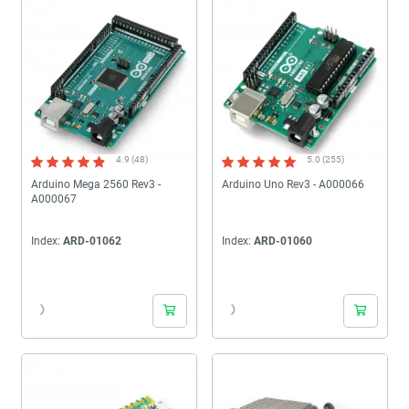
4.9 (48)
5.0 (255)
Arduino Mega 2560 Rev3 -
Arduino Uno Rev3 - A000066
A000067
Index:
ARD-01062
Index:
ARD-01060
24h
24h