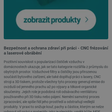
CookieScriptConsent
CookieScript
2 měsíce
botland.cz
4 týdny
Bezpečnost a ochrana zdraví při práci - CNC frézování
a laserové obrábění
Pozitivní souvislost s popularizací čističek vzduchu v
domácnostech ukazuje, jak se tato kategorie rozšířila z průmyslu do
obytných prostor. Vzduchové filtry a čističky jsou přirozenou
součástí bytového zařízení, ale také doplňují práci s lasery, CNC
stroji a 3D tiskem, protože všechny tyto procesy generují emise do
ovzduší od jemného prachu až po výpary a těkavé organické
sloučeniny. Jejich role je podobná roli odsávacího ventilátoru
používaného při 3D tisku nebo pájení. Nemění samotný proces
__cf_bm
Cloudflare Inc.
29 minut
zpracování, ale spíše řídí jeho prostředí a odstraňují vedlejší
.bambulab.com
54 sekund
produkty. V praxi to snižuje kouř, pachy a částice, kterým se nelze
vyhnout při práci s materiály, jako je plexisklo, umělá kůže, MDF