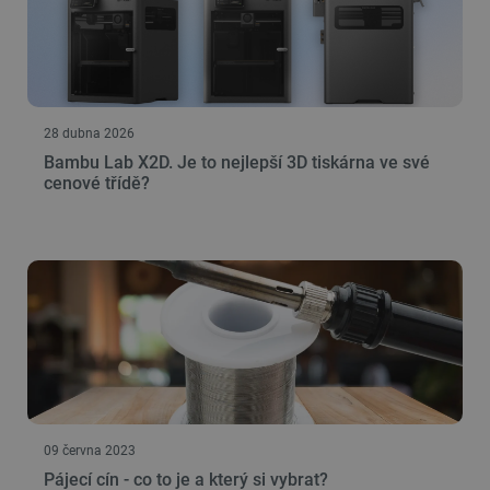
Nezbytně nutné soubory
Výkonové soubory
Soubory cílení
Funkční soubory
Nezbytně nutné soubory cookie umožňují základní
funkce webových stránek, jako je přihlášení
uživatele a správa účtu. Webové stránky nelze bez
28 dubna 2026
nezbytně nutných souborů cookie správně
používat.
Bambu Lab X2D. Je to nejlepší 3D tiskárna ve své
cenové třídě?
Poskytovatel
/
Název
Vyprší
Doména
udid
.botland.cz
4 týdny 2
dny
__cf_bm
Cloudflare Inc.
29 minut
09 června 2023
.heureka.group
58 sekund
Pájecí cín - co to je a který si vybrat?