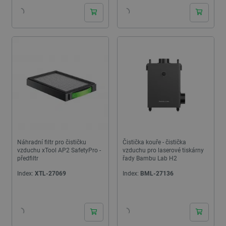
Náhradní filtr pro čističku
Čistička kouře - čistička
vzduchu xTool AP2 SafetyPro -
vzduchu pro laserové tiskárny
předfiltr
řady Bambu Lab H2
Index:
XTL-27069
Index:
BML-27136
24h
24h