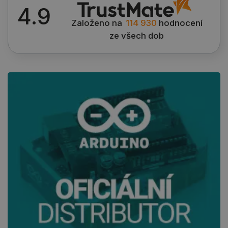
4.9
Založeno na
114 930
hodnocení
ze všech dob
PrestaShop-
.botland.cz
2 týdny 6
[abcdef0123456789]{32}
dní
isListDisplay
botland.cz
Zavřením
prohlížeče
critCartData
botland.cz
9 minut
54 sekund