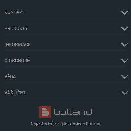
Název
Popis
type
cartSkuToUrl
Místní
KONTAKT
úložiště
_gcl_ls
Místní
úložiště
PRODUKTY
luigis.env.v2.159265-
Úložiště
245523
relace
INFORMACE
lbx_ac_easystorage
Úložiště
relace
O OBCHODĚ
_cltk
Úložiště
relace
szn:idnts:cch
Místní
VĚDA
úložiště
sid
Místní
úložiště
VÁŠ ÚČET
_smvc
Místní
úložiště
Nápad je tvůj - zbytek najdeš v Botland