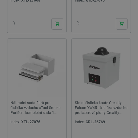
Index:
XTL-27068
Index:
XTL-27075
24h
24h
Náhradní sada filtrů pro
Stolní čistička kouře Creality
čističku vzduchu xTool Smoke
Falcon YW45 - čistička vzduchu
Purifier - kompletní sada 1
pro laserové plotry Creality
balení
Falcon
Index:
XTL-27076
Index:
CRL-26769
24h
24h