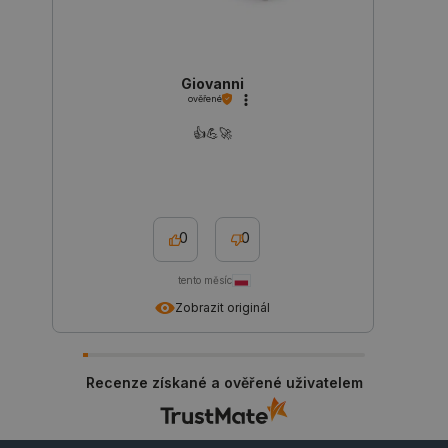
Giovanni
ověřené
👍️💪🚀
critAccountId
botland.cz
9 minut
52 sekund
0
0
tento měsíc
Zobrazit originál
Recenze získané a ověřené uživatelem
Storage declaration
Storage