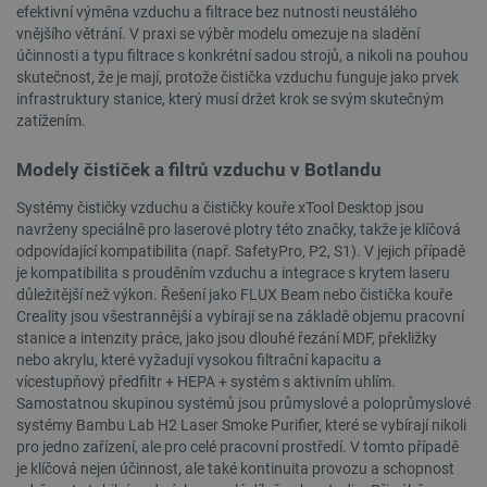
efektivní výměna vzduchu a filtrace bez nutnosti neustálého
vnějšího větrání. V praxi se výběr modelu omezuje na sladění
účinnosti a typu filtrace s konkrétní sadou strojů, a nikoli na pouhou
skutečnost, že je mají, protože čistička vzduchu funguje jako prvek
infrastruktury stanice, který musí držet krok se svým skutečným
zatížením.
PHPSESSID
PHP.net
Zavřením
Modely čističek a filtrů vzduchu v Botlandu
botland.cz
prohlížeče
Systémy čističky vzduchu a čističky kouře xTool Desktop jsou
navrženy speciálně pro laserové plotry této značky, takže je klíčová
odpovídající kompatibilita (např. SafetyPro, P2, S1). V jejich případě
je kompatibilita s prouděním vzduchu a integrace s krytem laseru
důležitější než výkon. Řešení jako FLUX Beam nebo čistička kouře
Creality jsou všestrannější a vybírají se na základě objemu pracovní
stanice a intenzity práce, jako jsou dlouhé řezání MDF, překližky
nebo akrylu, které vyžadují vysokou filtrační kapacitu a
vícestupňový předfiltr + HEPA + systém s aktivním uhlím.
Samostatnou skupinou systémů jsou průmyslové a poloprůmyslové
systémy Bambu Lab H2 Laser Smoke Purifier, které se vybírají nikoli
pro jedno zařízení, ale pro celé pracovní prostředí. V tomto případě
je klíčová nejen účinnost, ale také kontinuita provozu a schopnost