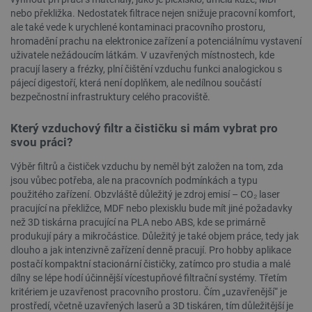
nebo překližka. Nedostatek filtrace nejen snižuje pracovní komfort,
ale také vede k urychlené kontaminaci pracovního prostoru,
hromadění prachu na elektronice zařízení a potenciálnímu vystavení
uživatele nežádoucím látkám. V uzavřených místnostech, kde
pracují lasery a frézky, plní čištění vzduchu funkci analogickou s
pájecí digestoří, která není doplňkem, ale nedílnou součástí
bezpečnostní infrastruktury celého pracoviště.
__cf_bm
Cloudflare Inc.
29 minut
.webshopapp.com
56 sekund
Který vzduchový filtr a čističku si mám vybrat pro
svou práci?
Výběr filtrů a čističek vzduchu by neměl být založen na tom, zda
jsou vůbec potřeba, ale na pracovních podmínkách a typu
použitého zařízení. Obzvláště důležitý je zdroj emisí – CO₂ laser
pracující na překližce, MDF nebo plexisklu bude mít jiné požadavky
než 3D tiskárna pracující na PLA nebo ABS, kde se primárně
produkují páry a mikročástice. Důležitý je také objem práce, tedy jak
_lb_ccc
.botland.cz
1 rok
dlouho a jak intenzivně zařízení denně pracují. Pro hobby aplikace
postačí kompaktní stacionární čističky, zatímco pro studia a malé
dílny se lépe hodí účinnější vícestupňové filtrační systémy. Třetím
kritériem je uzavřenost pracovního prostoru. Čím „uzavřenější“ je
prostředí, včetně uzavřených laserů a 3D tiskáren, tím důležitější je