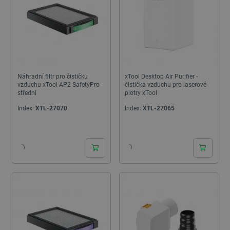
Náhradní filtr pro čističku
xTool Desktop Air Purifier -
vzduchu xTool AP2 SafetyPro -
čistička vzduchu pro laserové
střední
plotry xTool
Index:
XTL-27070
Index:
XTL-27065
24h
24h