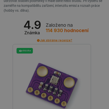
udržovat stabilní podmínky v malé dílně nebo studiu. Při výběru se
zaměřte na kompatibilitu zařízení, intenzitu emisí a rozsah práce
(hobby vs. dílna).
4.9
_lb
.botland.cz
Zavřením
Založeno na
prohlížeče
114 930
hodnocení
Známka
Jak sbíráme recenze?
ukázka
critData
botland.cz
9 minut
51 sekund