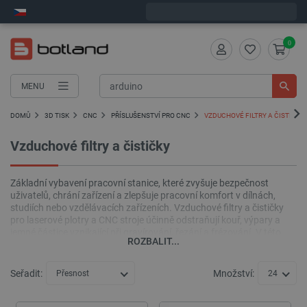
Expedujeme v pondělí
0
MENU
DOMŮ
3D TISK
CNC
PŘÍSLUŠENSTVÍ PRO CNC
VZDUCHOVÉ FILTRY A ČISTIČKY
Vzduchové filtry a čističky
Základní vybavení pracovní stanice, které zvyšuje bezpečnost
uživatelů, chrání zařízení a zlepšuje pracovní komfort v dílnách,
studiích nebo vzdělávacích zařízeních. Vzduchové filtry a čističky
pro laserové plotry a CNC stroje účinně odstraňují kouř, výpary a
jemné částice vznikající při gravírování, řezání a frézování. V této
ROZBALIT...
kategorii jsme shromáždili modely zařízení, náhradní filtry a
související příslušenství pro zvýšení pracovního komfortu a
bezpečnosti pro lasery, CNC a další.
Seřadit:
Množství:
Přesnost
24