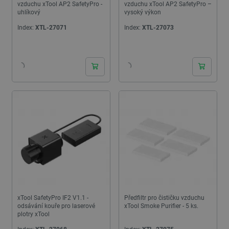
vzduchu xTool AP2 SafetyPro -
vzduchu xTool AP2 SafetyPro –
uhlíkový
vysoký výkon
Index:
XTL-27071
Index:
XTL-27073
24h
24h
xTool SafetyPro IF2 V1.1 -
Předfiltr pro čističku vzduchu
odsávání kouře pro laserové
xTool Smoke Purifier - 5 ks.
plotry xTool