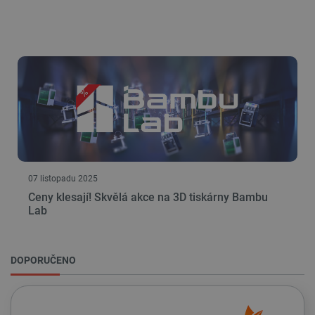
Zásadách ochrany soukromí Google
_smvs
.botland.cz
59 minut
53 sekund
07 listopadu 2025
VISITOR_PRIVACY_METADATA
YouTube
5 měsíců
.youtube.com
4 týdny
Ceny klesají! Skvělá akce na 3D tiskárny Bambu
Lab
DOPORUČENO