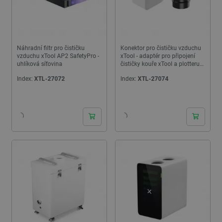
Náhradní filtr pro čističku
Konektor pro čističku vzduchu
vzduchu xTool AP2 SafetyPro -
xTool - adaptér pro připojení
uhlíková síťovina
čističky kouře xTool a plotteru
xTool M1Ultra
Index:
XTL-27072
Index:
XTL-27074
24h
24h