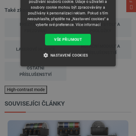
používání souborů cookie. Údaje o uživateli a
soubory cookie mohou být zpracovávány a
Také zkontrolovat
používány k personalizaci reklam. Pokud s tím
nesouhlasíte, přejděte na „Nastavení cookies“ a
FRÉZY PRO CNC
PRACOVNÍ STOLY A
vyberte své preference.
Více informací
FRÉZOVÁNÍ
PODLOŽKY
VŠE PŘIJMOUT
ROTAČNÍ MODULY A
LASEROVÉ HLAVICE
PŘÍSLUŠENSTVÍ
NASTAVENÍ COOKIES
OSTATNÍ
NEZBYTNĚ NUTNÉ SOUBORY
PŘÍSLUŠENSTVÍ
VÝKONOVÉ SOUBORY
High-contrast mode
SOUBORY CÍLENÍ
SOUVISEJÍCI ČLÁNKY
FUNKČNÍ SOUBORY