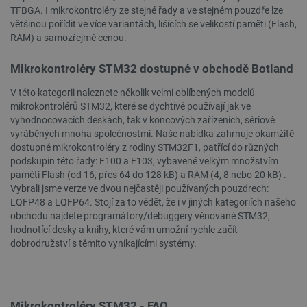
TFBGA. I mikrokontroléry ze stejné řady a ve stejném pouzdře lze
většinou pořídit ve více variantách, lišících se velikostí paměti (Flash,
RAM) a samozřejmě cenou.
Mikrokontroléry STM32 dostupné v obchodě Botland
V této kategorii naleznete několik velmi oblíbených modelů
mikrokontrolérů STM32, které se dychtivě používají jak ve
vyhodnocovacích deskách, tak v koncových zařízeních, sériově
vyráběných mnoha společnostmi. Naše nabídka zahrnuje okamžitě
dostupné mikrokontroléry z rodiny STM32F1, patřící do různých
critData
botland.cz
9 minut
51 sekund
podskupin této řady: F100 a F103, vybavené velkým množstvím
paměti Flash (od 16, přes 64 do 128 kB) a RAM (4, 8 nebo 20 kB) .
Vybrali jsme verze ve dvou nejčastěji používaných pouzdrech:
LQFP48 a LQFP64. Stojí za to vědět, že i v jiných kategoriích našeho
obchodu najdete programátory/debuggery věnované STM32,
hodnotící desky a knihy, které vám umožní rychle začít
dobrodružství s těmito vynikajícími systémy.
Mikrokontroléry STM32 - FAQ