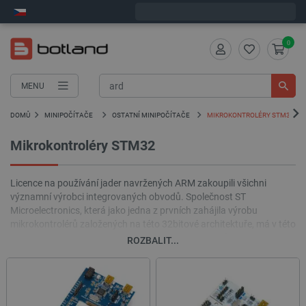
Objednejte do:
12
:
32
:
37
zašleme dnes - GLS!
0
MENU
DOMŮ
MINIPOČÍTAČE
OSTATNÍ MINIPOČÍTAČE
MIKROKONTROLÉRY STM32
Mikrokontroléry STM32
Licence na používání jader navržených ARM zakoupili všichni
významní výrobci integrovaných obvodů. Společnost ST
Microelectronics, která jako jedna z prvních zahájila výrobu
mikrokontrolérů založených na této 32bitové architektuře, má v této
oblasti obzvláště široké portfolio. Výhodou systémů STM32 je
ROZBALIT...
vysoký výpočetní výkon, široká škála dobře navržených periferních
bloků a také vynikající podpora jak v dokumentaci, tak v knihovnách
softwaru, stejně jako desky a hodnotící sady pro nejzajímavější
zástupce jednotlivých rodin. mikrokontrolérů v této sérii.