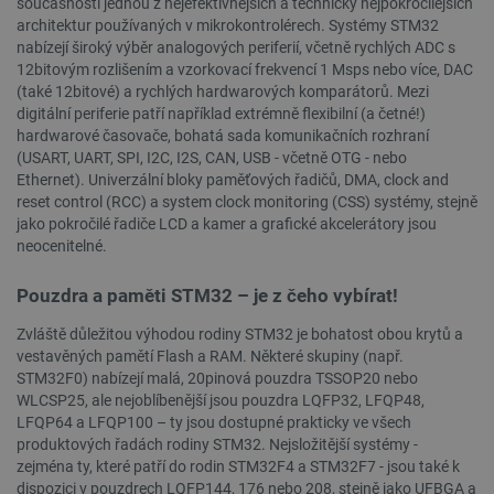
současnosti jednou z nejefektivnějších a technicky nejpokročilejších
PHPSESSID
PHP.net
Zavřením
botland.cz
prohlížeče
architektur používaných v mikrokontrolérech. Systémy STM32
nabízejí široký výběr analogových periferií, včetně rychlých ADC s
12bitovým rozlišením a vzorkovací frekvencí 1 Msps nebo více, DAC
(také 12bitové) a rychlých hardwarových komparátorů. Mezi
digitální periferie patří například extrémně flexibilní (a četné!)
hardwarové časovače, bohatá sada komunikačních rozhraní
(USART, UART, SPI, I2C, I2S, CAN, USB - včetně OTG - nebo
Ethernet). Univerzální bloky paměťových řadičů, DMA, clock and
reset control (RCC) a system clock monitoring (CSS) systémy, stejně
jako pokročilé řadiče LCD a kamer a grafické akcelerátory jsou
neocenitelné.
Pouzdra a paměti STM32 – je z čeho vybírat!
Zvláště důležitou výhodou rodiny STM32 je bohatost obou krytů a
vestavěných pamětí Flash a RAM. Některé skupiny (např.
STM32F0) nabízejí malá, 20pinová pouzdra TSSOP20 nebo
WLCSP25, ale nejoblíbenější jsou pouzdra LQFP32, LFQP48,
LFQP64 a LFQP100 – ty jsou dostupné prakticky ve všech
_lb
.botland.cz
Zavřením
produktových řadách rodiny STM32. Nejsložitější systémy -
prohlížeče
zejména ty, které patří do rodin STM32F4 a STM32F7 - jsou také k
dispozici v pouzdrech LQFP144, 176 nebo 208, stejně jako UFBGA a