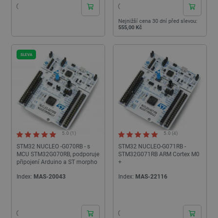
Nejnižší cena 30 dní před slevou:
555,00 Kč
SLEVA
5.0 (1)
5.0 (4)
STM32 NUCLEO -G070RB - s
STM32 NUCLEO-G071RB -
MCU STM32G070RB, podporuje
STM32G071RB ARM Cortex M0
připojení Arduino a ST morpho
+
Index:
MAS-20043
Index:
MAS-22116
24h
24h