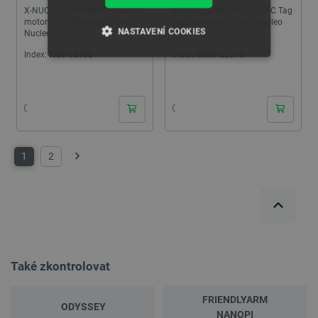
X-NUCLEO-IHM08M1 - ovladač
X-NUCLEO-NFC08A1 - NFC Tag
motoru - rozšíření pro STM32
- rozšíření pro STM32 Nucleo
NASTAVENÍ COOKIES
Nucleo
Index:
FAR-15166
Index:
MAS-22370
NEZBYTNĚ NUTNÉ SOUBORY
VÝKONOVÉ SOUBORY
SOUBORY CÍLENÍ
1
2
Další
FUNKČNÍ SOUBORY
Nezbytně nutné soubory
Výkonové soubory
Soubory cílení
Funkční soubory
Také zkontrolovat
Nezbytně nutné soubory cookie umožňují základní
funkce webových stránek, jako je přihlášení
FRIENDLYARM
uživatele a správa účtu. Webové stránky nelze bez
ODYSSEY
nezbytně nutných souborů cookie správně
NANOPI