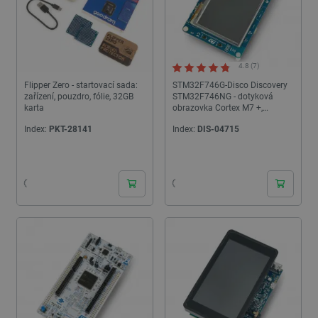
4.8 (7)
Flipper Zero - startovací sada:
STM32F746G-Disco Discovery
zařízení, pouzdro, fólie, 32GB
STM32F746NG - dotyková
karta
obrazovka Cortex M7 +,
kapacitní 4,3 ''
Index:
PKT-28141
Index:
DIS-04715
24h