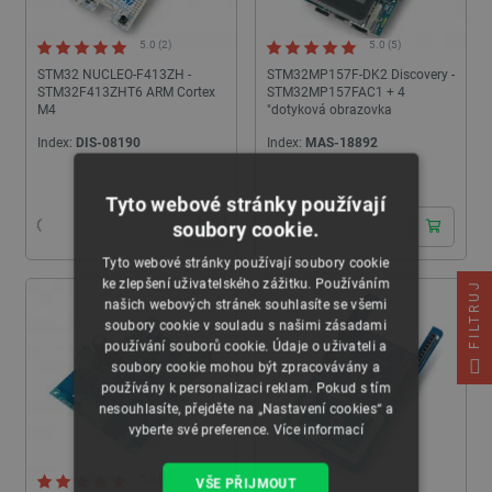
5.0 (2)
5.0 (5)
STM32 NUCLEO-F413ZH -
STM32MP157F-DK2 Discovery -
STM32F413ZHT6 ARM Cortex
STM32MP157FAC1 + 4
M4
"dotyková obrazovka
Index:
DIS-08190
Index:
MAS-18892
Tyto webové stránky používají
soubory cookie.
Tyto webové stránky používají soubory cookie
ke zlepšení uživatelského zážitku. Používáním
FILTRUJ
našich webových stránek souhlasíte se všemi
soubory cookie v souladu s našimi zásadami
používání souborů cookie. Údaje o uživateli a
soubory cookie mohou být zpracovávány a
používány k personalizaci reklam. Pokud s tím
nesouhlasíte, přejděte na „Nastavení cookies“ a
vyberte své preference.
Více informací
5.0 (1)
VŠE PŘIJMOUT