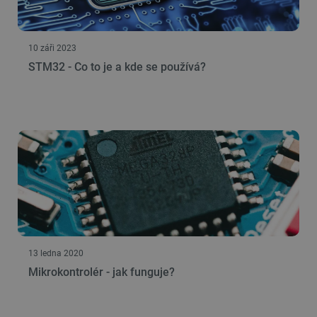
PrestaShop-
.botland.cz
2 týdny 6
[abcdef0123456789]{32}
dní
10 záři 2023
STM32 - Co to je a kde se používá?
isListDisplay
botland.cz
Zavřením
prohlížeče
critCartData
botland.cz
9 minut
54 sekund
13 ledna 2020
Mikrokontrolér - jak funguje?