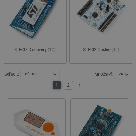
STM32 Discovery
(12)
STM32 Nucleo
(42)
Seřadit:
Množství:
Přesnost
24
1
2
Další