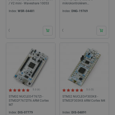
/ V2 mini - Waveshare 10053
mikrokontrolérem
STM32F411CEU6 - WeAct
Index:
WSR-04481
Index:
DNG-19769
Studio
24h
24h
5.0 (6)
5.0 (5)
STM32 NUCLEO-F767ZI -
STM32 NUCLEO-F303K8 -
STM32F767ZIT6 ARM Cortex
STM32F303K8 ARM Cortex M4
M7
Index:
DIS-07779
Index:
DIS-04891