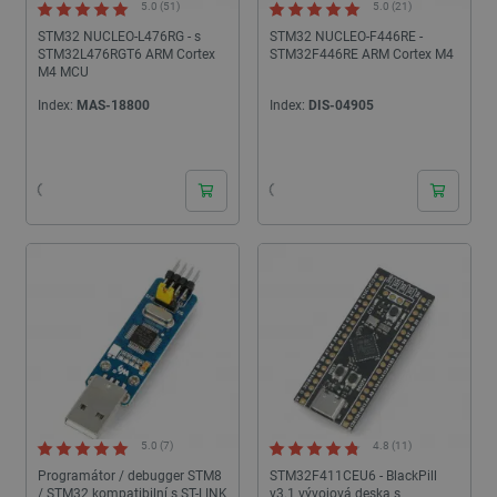
5.0 (51)
5.0 (21)
STM32 NUCLEO-L476RG - s
STM32 NUCLEO-F446RE -
STM32L476RGT6 ARM Cortex
STM32F446RE ARM Cortex M4
M4 MCU
Index:
MAS-18800
Index:
DIS-04905
24h
24h
5.0 (7)
4.8 (11)
Programátor / debugger STM8
STM32F411CEU6 - BlackPill
/ STM32 kompatibilní s ST-LINK
v3.1 vývojová deska s