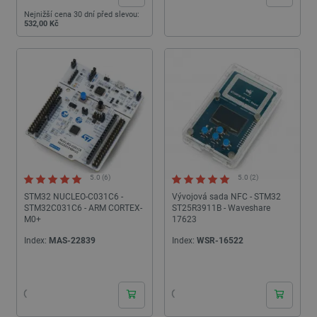
Nejnižší cena 30 dní před slevou:
532,00 Kč
5.0 (6)
5.0 (2)
STM32 NUCLEO-C031C6 -
Vývojová sada NFC - STM32
STM32C031C6 - ARM CORTEX-
ST25R3911B - Waveshare
M0+
17623
Index:
MAS-22839
Index:
WSR-16522
24h
24h