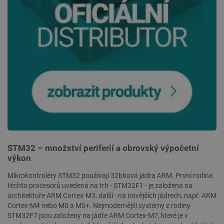
__cf_bm
Cloudflare Inc.
29 minut
.webshopapp.com
56 sekund
_lb_ccc
.botland.cz
1 rok
STM32 – množství periferií a obrovský výpočetní
výkon
Mikrokontroléry STM32 používají 32bitová jádra ARM. První rodina
těchto procesorů uvedená na trh - STM32F1 - je založena na
architektuře ARM Cortex-M3, další - na novějších jádrech, např. ARM
Cortex-M4 nebo M0 a M0+. Nejmodernější systémy z rodiny
STM32F7 jsou založeny na jádře ARM Cortex-M7, které je v