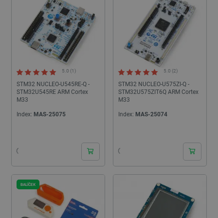
5.0 (1)
5.0 (2)
STM32 NUCLEO-U545RE-Q -
STM32 NUCLEO-U575ZI-Q -
STM32U545RE ARM Cortex
STM32U575ZIT6Q ARM Cortex
M33
M33
Index:
MAS-25075
Index:
MAS-25074
24h
24h
BALÍČEK