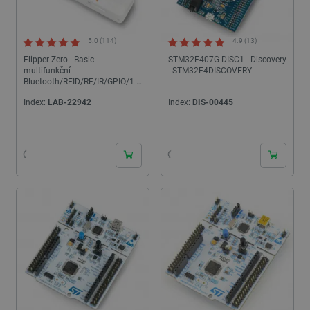
5.0 (114)
4.9 (13)
Flipper Zero - Basic -
STM32F407G-DISC1 - Discovery
multifunkční
- STM32F4DISCOVERY
Bluetooth/RFID/RF/IR/GPIO/1-
Wire nástroj
Index:
LAB-22942
Index:
DIS-00445
24h
24h