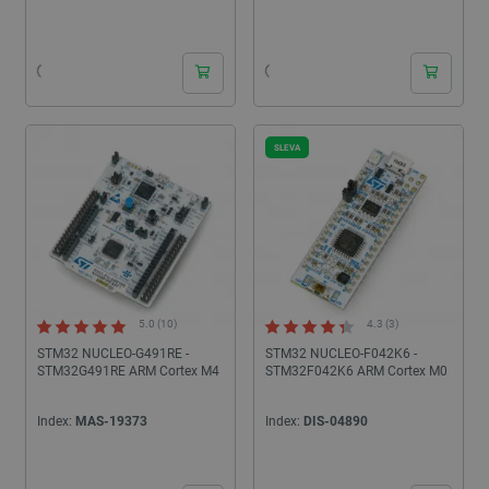
24h
24h
SLEVA
5.0 (10)
4.3 (3)
STM32 NUCLEO-G491RE -
STM32 NUCLEO-F042K6 -
STM32G491RE ARM Cortex M4
STM32F042K6 ARM Cortex M0
Index:
MAS-19373
Index:
DIS-04890
24h
24h