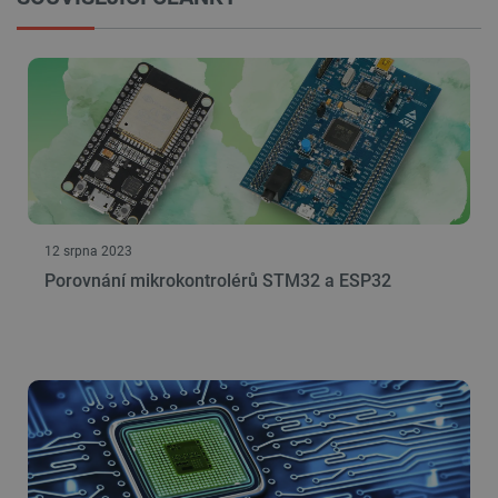
_smvs
.botland.cz
59 minut
53 sekund
VISITOR_PRIVACY_METADATA
YouTube
5 měsíců
.youtube.com
4 týdny
12 srpna 2023
Porovnání mikrokontrolérů STM32 a ESP32