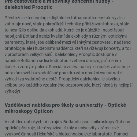
Pro cestovatele a milovníky koncertní hudby -
používat.
dalekohled Prooptic
Poskytovatel
/
Název
Vyprší
Doména
Přestože se technologie digitálních fotoaparátů neustále vyvíjí a
zahrnuje nové, stále pokročilejší techniky přibližování obrazu, stále
udid
.botland.cz
4 týdny 2
to nesnížilo oblibu dalekohledů, které, co je důležité - nepotřebují
dny
napájení! Botland nabízí kvalitní dalekohledy s různými optickými
parametry, které jsou oblíbené mezi vášnivými cestovateli, nadšenci
ornitologie, ale i hudebními nadšenci, kteří navštěvují koncerty, a to i
v prostorách velkých sálů. Dalekohledy Prooptic dostupné v
nabídce Botlandu se liší hodnotou zvětšení obrazu, průměrem
čoček a zorným polem. Speciální vrstva na brýlích čoček zabraňuje
odrazům světla a vodotěsné pouzdro vám umožní vychutnat si
výhled i za vydatného deště. Prooptický dalekohled je skvělou
__cf_bm
Cloudflare Inc.
29 minut
volbou pro každého vzdáleného pozorovatele, který hledá ty nejlepší
.heureka.group
58 sekund
výhledy!
Vzdělávací nabídka pro školy a univerzity - Optické
mikroskopy Opticon
Zásadách ochrany soukromí Google
V nabídce optických přístrojů v Botlandu jsou i mikroskopy Opticon -
optické přístroje, které využívají školy a univerzity v rámci své
výukové činnosti i lékařské a biotechnologické laboratoře. Pomocí