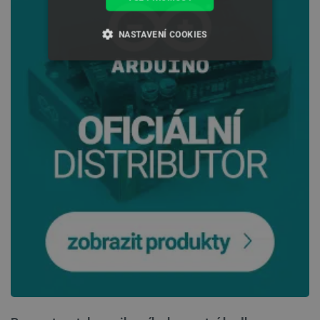
NASTAVENÍ COOKIES
NEZBYTNĚ NUTNÉ SOUBORY
VÝKONOVÉ SOUBORY
SOUBORY CÍLENÍ
FUNKČNÍ SOUBORY
Nezbytně nutné soubory
Výkonové soubory
Soubory cílení
Funkční soubory
Nezbytně nutné soubory cookie umožňují základní
funkce webových stránek, jako je přihlášení
uživatele a správa účtu. Webové stránky nelze bez
nezbytně nutných souborů cookie správně