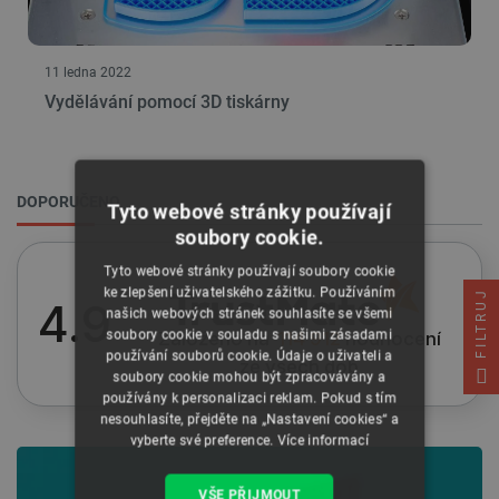
11 ledna 2022
Vydělávání pomocí 3D tiskárny
DOPORUČENO
Tyto webové stránky používají
soubory cookie.
Tyto webové stránky používají soubory cookie
ke zlepšení uživatelského zážitku. Používáním
FILTRUJ
4.9
našich webových stránek souhlasíte se všemi
soubory cookie v souladu s našimi zásadami
Založeno na
114 912
hodnocení
používání souborů cookie. Údaje o uživateli a
ze všech dob
soubory cookie mohou být zpracovávány a
používány k personalizaci reklam. Pokud s tím
nesouhlasíte, přejděte na „Nastavení cookies“ a
vyberte své preference.
Více informací
VŠE PŘIJMOUT