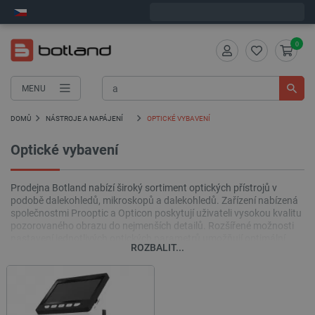
Expedujeme v pátek
0
MENU
DOMŮ
NÁSTROJE A NAPÁJENÍ
OPTICKÉ VYBAVENÍ
Optické vybavení
Prodejna Botland nabízí široký sortiment optických přístrojů v
podobě dalekohledů, mikroskopů a dalekohledů. Zařízení nabízená
společnostmi Prooptic a Opticon poskytují uživateli vysokou kvalitu
pozorovaného obrazu do nejmenších detailů. Rozšířené možnosti
nastavení jednotlivých optických parametrů umožňují optimální
ROZBALIT...
přizpůsobení obrazu tak, aby byl získán co nejlepší pohled na faunu
i flóru tvořící krajinu, uspořádání souhvězdí a detaily mitochondrií.
struktura.