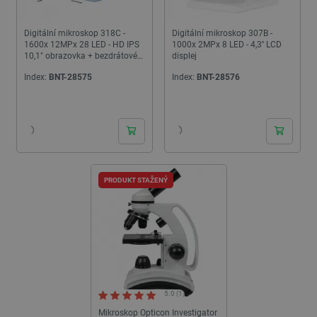
Digitální mikroskop 318C -
Digitální mikroskop 307B -
1600x 12MPx 28 LED - HD IPS
1000x 2MPx 8 LED - 4,3'' LCD
10,1" obrazovka + bezdrátové
displej
dálkové ovládání
Index:
BNT-28575
Index:
BNT-28576
24h
24h
PRODUKT STAŽENÝ
5.0 (1)
Mikroskop Opticon Investigator