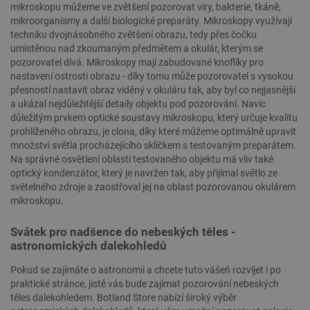
mikroskopu můžeme ve zvětšení pozorovat viry, bakterie, tkáně,
_smvs
.botland.cz
59 minut
mikroorganismy a další biologické preparáty. Mikroskopy využívají
53 sekund
techniku dvojnásobného zvětšení obrazu, tedy přes čočku
umístěnou nad zkoumaným předmětem a okulár, kterým se
pozorovatel dívá. Mikroskopy mají zabudované knoflíky pro
nastavení ostrosti obrazu - díky tomu může pozorovatel s vysokou
VISITOR_PRIVACY_METADATA
YouTube
5 měsíců
přesností nastavit obraz viděný v okuláru tak, aby byl co nejjasnější
.youtube.com
4 týdny
a ukázal nejdůležitější detaily objektu pod pozorování. Navíc
důležitým prvkem optické soustavy mikroskopu, který určuje kvalitu
prohlíženého obrazu, je clona, díky které můžeme optimálně upravit
množství světla procházejícího sklíčkem s testovaným preparátem.
Na správné osvětlení oblasti testovaného objektu má vliv také
optický kondenzátor, který je navržen tak, aby přijímal světlo ze
světelného zdroje a zaostřoval jej na oblast pozorovanou okulárem
mikroskopu.
Svátek pro nadšence do nebeských těles -
astronomických dalekohledů
Pokud se zajímáte o astronomii a chcete tuto vášeň rozvíjet i po
praktické stránce, jistě vás bude zajímat pozorování nebeských
těles dalekohledem. Botland Store nabízí široký výběr