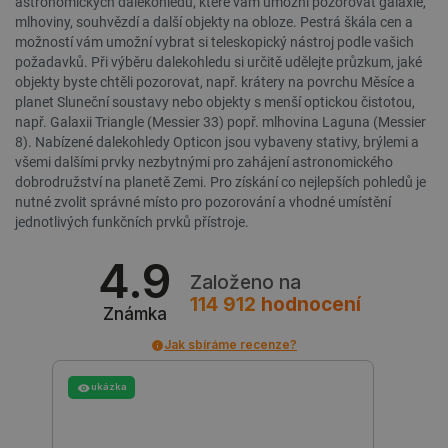
astronomických dalekohledů, které vám umožní pozorovat galaxie,
mlhoviny, souhvězdí a další objekty na obloze. Pestrá škála cen a
možností vám umožní vybrat si teleskopický nástroj podle vašich
PrestaShop-
.botland.cz
2 týdny 6
[abcdef0123456789]{32}
dní
požadavků. Při výběru dalekohledu si určitě udělejte průzkum, jaké
objekty byste chtěli pozorovat, např. krátery na povrchu Měsíce a
planet Sluneční soustavy nebo objekty s menší optickou čistotou,
např. Galaxii Triangle (Messier 33) popř. mlhovina Laguna (Messier
8). Nabízené dalekohledy Opticon jsou vybaveny stativy, brýlemi a
isListDisplay
botland.cz
Zavřením
všemi dalšími prvky nezbytnými pro zahájení astronomického
prohlížeče
dobrodružství na planetě Zemi. Pro získání co nejlepších pohledů je
nutné zvolit správné místo pro pozorování a vhodné umístění
jednotlivých funkčních prvků přístroje.
4.9
critCartData
botland.cz
9 minut
Založeno na
54 sekund
114 912
hodnocení
Známka
Jak sbíráme recenze?
ukázka