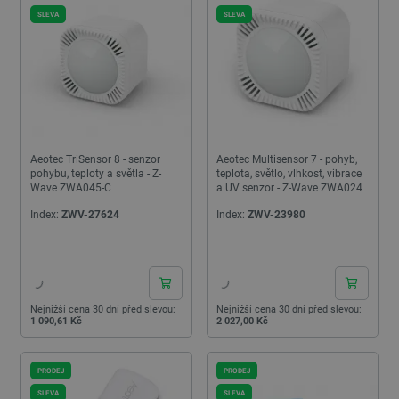
SLEVA
SLEVA
Aeotec TriSensor 8 - senzor
Aeotec Multisensor 7 - pohyb,
pohybu, teploty a světla - Z-
teplota, světlo, vlhkost, vibrace
Wave ZWA045-C
a UV senzor - Z-Wave ZWA024
Index:
ZWV-27624
Index:
ZWV-23980
24h
24h
Nejnižší cena 30 dní před slevou:
Nejnižší cena 30 dní před slevou:
1 090,61 Kč
2 027,00 Kč
PRODEJ
PRODEJ
SLEVA
SLEVA