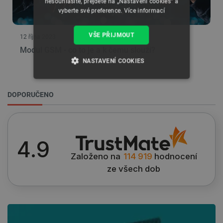
nesouhlasíte, přejděte na „Nastavení cookies“ a
vyberte své preference.
Více informací
VŠE PŘIJMOUT
12 října 2023
Modul GSM - co to je a k čemu slouží?
NASTAVENÍ COOKIES
NEZBYTNĚ NUTNÉ SOUBORY
DOPORUČENO
VÝKONOVÉ SOUBORY
SOUBORY CÍLENÍ
4.9
FUNKČNÍ SOUBORY
Založeno na
114 919
hodnocení
ze všech dob
Nezbytně nutné soubory
Výkonové soubory
Soubory cílení
Funkční soubory