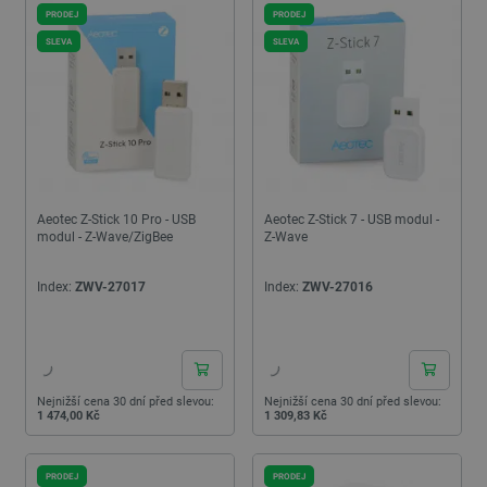
PRODEJ
PRODEJ
SLEVA
SLEVA
Aeotec Z-Stick 10 Pro - USB
Aeotec Z-Stick 7 - USB modul -
modul - Z-Wave/ZigBee
Z-Wave
Index:
ZWV-27017
Index:
ZWV-27016
24h
24h
Nejnižší cena 30 dní před slevou:
Nejnižší cena 30 dní před slevou:
1 474,00 Kč
1 309,83 Kč
PRODEJ
PRODEJ