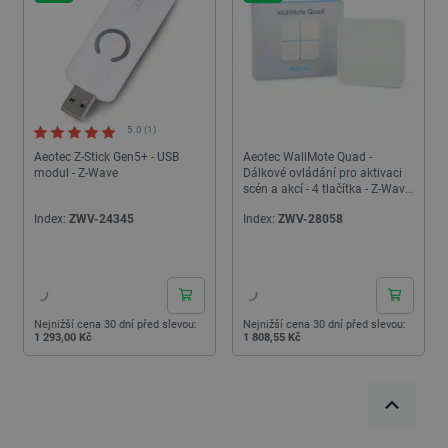
5.0 (1)
Aeotec Z-Stick Gen5+ - USB
Aeotec WallMote Quad -
modul - Z-Wave
Dálkové ovládání pro aktivaci
scén a akcí - 4 tlačítka - Z-Wave
- Bílé
Index:
ZWV-24345
Index:
ZWV-28058
24h
24h
Nejnižší cena 30 dní před slevou:
Nejnižší cena 30 dní před slevou:
1 293,00 Kč
1 808,55 Kč