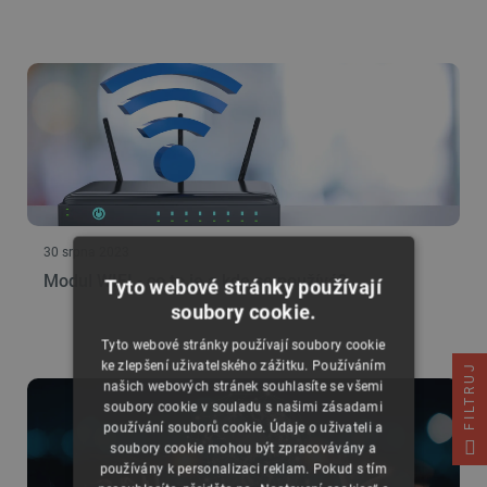
30 srpna 2023
Modul WIFI - co to je a kde se používá?
Tyto webové stránky používají
soubory cookie.
Tyto webové stránky používají soubory cookie
ke zlepšení uživatelského zážitku. Používáním
FILTRUJ
našich webových stránek souhlasíte se všemi
soubory cookie v souladu s našimi zásadami
používání souborů cookie. Údaje o uživateli a
soubory cookie mohou být zpracovávány a
používány k personalizaci reklam. Pokud s tím