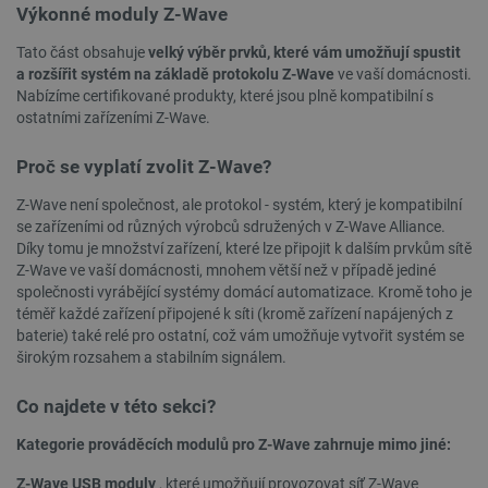
Zásadách ochrany soukromí Google
Výkonné moduly Z-Wave
Tato část obsahuje
velký výběr prvků, které vám umožňují spustit
a rozšířit systém na základě protokolu Z-Wave
ve vaší domácnosti.
Nabízíme certifikované produkty, které jsou plně kompatibilní s
_smvs
.botland.cz
59 minut
53 sekund
ostatními zařízeními Z-Wave.
Proč se vyplatí zvolit Z-Wave?
Z-Wave není společnost, ale protokol - systém, který je kompatibilní
VISITOR_PRIVACY_METADATA
YouTube
5 měsíců
se zařízeními od různých výrobců sdružených v Z-Wave Alliance.
.youtube.com
4 týdny
Díky tomu je množství zařízení, které lze připojit k dalším prvkům sítě
Z-Wave ve vaší domácnosti, mnohem větší než v případě jediné
společnosti vyrábějící systémy domácí automatizace. Kromě toho je
téměř každé zařízení připojené k síti (kromě zařízení napájených z
baterie) také relé pro ostatní, což vám umožňuje vytvořit systém se
širokým rozsahem a stabilním signálem.
Co najdete v této sekci?
Kategorie prováděcích modulů pro Z-Wave zahrnuje mimo jiné:
Z-Wave USB moduly
, které umožňují provozovat síť Z-Wave