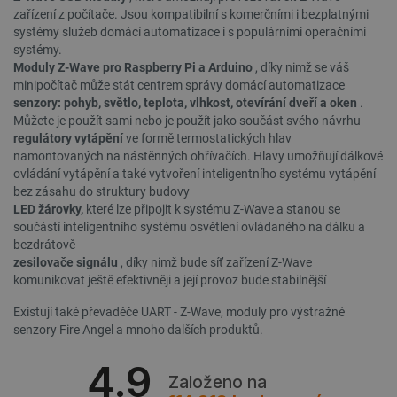
zařízení z počítače. Jsou kompatibilní s komerčními i bezplatnými
systémy služeb domácí automatizace i s populárními operačními
systémy.
Moduly Z-Wave pro Raspberry Pi a Arduino
, díky nimž se váš
minipočítač může stát centrem správy domácí automatizace
senzory: pohyb, světlo, teplota, vlhkost, otevírání dveří a oken
.
PrestaShop-
.botland.cz
2 týdny 6
[abcdef0123456789]{32}
dní
Můžete je použít sami nebo je použít jako součást svého návrhu
regulátory vytápění
ve formě termostatických hlav
namontovaných na nástěnných ohřívačích. Hlavy umožňují dálkové
ovládání vytápění a také vytvoření inteligentního systému vytápění
bez zásahu do struktury budovy
isListDisplay
botland.cz
Zavřením
LED žárovky,
které lze připojit k systému Z-Wave a stanou se
prohlížeče
součástí inteligentního systému osvětlení ovládaného na dálku a
bezdrátově
zesilovače signálu
, díky nimž bude síť zařízení Z-Wave
komunikovat ještě efektivněji a její provoz bude stabilnější
critCartData
botland.cz
9 minut
Existují také převaděče UART - Z-Wave, moduly pro výstražné
54 sekund
senzory Fire Angel a mnoho dalších produktů.
4.9
Založeno na