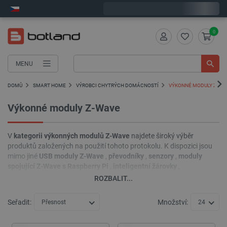
Objednejte do:
1
:
59
:
23
zašleme dnes - GLS!
0
MENU
DOMŮ
SMART HOME
VÝROBCI CHYTRÝCH DOMÁCNOSTÍ
VÝKONNÉ MODULY Z-WA
Výkonné moduly Z-Wave
V
kategorii výkonných modulů Z-Wave
najdete široký výběr
produktů založených na použití tohoto protokolu. K dispozici jsou
mimo jiné
USB moduly Z-Wave
,
převodníky
,
senzory
,
moduly
spojující Z-Wave s Raspberry Pi
,
inteligentní žárovky
,
termostatické hlavice
a mnoho dalších. Pomohou vám vytvořit a
ROZBALIT...
vyvinout systém domácí automatizace šitý na míru vašim
individuálním potřebám na základě protokolu Z-Wave.
Seřadit:
Množství:
Přesnost
24