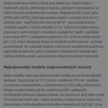
stejnosměrných motorů, které jsou ideální pro řízení malých
mobilních robotů, elektrických hraček a jemných mechanismů ve
všech druzích každodenních zařízení. Nejjednodušší z nich, jako
MT86 nebo MT92, přijímají napájecí napětí v rozmezí od 3 do 6 V,
zatímco jiné - například mini motory MT37 - jsou přizpůsobeny
určitému napětí (v tomto případě 3,7 V). Vybrané modely mohou
pracovat s velmi širokým rozsahem napájecího napětí, například
mini motor MT71 s adaptérem jednotky CD / DVD se může otáčet
__cf_bm
Cloudflare Inc.
29 minut
při 1,5 V, i když akceptuje dokonce čtyřikrát vyšší hodnoty. Je třeba
.bambulab.com
54 sekund
poznamenat, že v případě malých motorů pro amatérské použití lze
nejčastěji dosáhnout velmi vysokých volnoběžných otáček (bez
zatížení hřídele vrtule), ale poměrně nízkých kroutících momentů.
Nejzajímavější modely stejnosměrných motorů
Naše nabídka zahrnuje také pokročilé modely pro profesionálnější
aplikace. Doporučuje se 12 V motor s kodérem CPR 64 - zajišťuje
rozměrovou kompatibilitu s převodovkami 37D a díky přítomnosti
__cf_bm
Cloudflare Inc.
29 minut
integrovaného kodéru jej lze úspěšně použít v aplikacích
.webshopapp.com
56 sekund
vyžadujících přesnou regulaci otáček. Za pozornost stojí také model
GPX Extreme Swift 400 - i když se jedná o stejnosměrný motor bez
převodovky, může dosáhnout točivého momentu až 0,45 kg * cm a