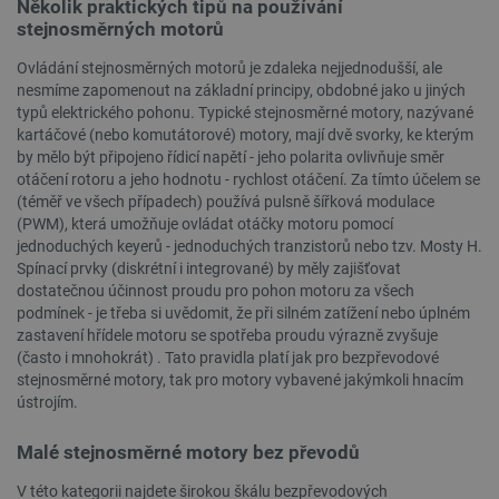
Několik praktických tipů na používání
stejnosměrných motorů
Ovládání stejnosměrných motorů je zdaleka nejjednodušší, ale
isListDisplay
botland.cz
Zavřením
nesmíme zapomenout na základní principy, obdobné jako u jiných
prohlížeče
typů elektrického pohonu. Typické stejnosměrné motory, nazývané
kartáčové (nebo komutátorové) motory, mají dvě svorky, ke kterým
by mělo být připojeno řídicí napětí - jeho polarita ovlivňuje směr
otáčení rotoru a jeho hodnotu - rychlost otáčení. Za tímto účelem se
(téměř ve všech případech) používá pulsně šířková modulace
critCartData
botland.cz
9 minut
54 sekund
(PWM), která umožňuje ovládat otáčky motoru pomocí
jednoduchých keyerů - jednoduchých tranzistorů nebo tzv. Mosty H.
Spínací prvky (diskrétní i integrované) by měly zajišťovat
dostatečnou účinnost proudu pro pohon motoru za všech
podmínek - je třeba si uvědomit, že při silném zatížení nebo úplném
zastavení hřídele motoru se spotřeba proudu výrazně zvyšuje
(často i mnohokrát) . Tato pravidla platí jak pro bezpřevodové
stejnosměrné motory, tak pro motory vybavené jakýmkoli hnacím
ústrojím.
CookieScriptConsent
CookieScript
2 měsíce
Malé stejnosměrné motory bez převodů
botland.cz
4 týdny
V této kategorii najdete širokou škálu bezpřevodových