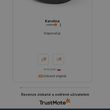
Karolina
ověřené
Doporučuji
0
0
tento týden
Zobrazit originál
_lb
.botland.cz
Zavřením
prohlížeče
Recenze získané a ověřené uživatelem