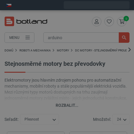
Expedujeme v pondělí
0
MENU
DOMŮ
ROBOTI A MECHANIKA
MOTORY
DC MOTORY - STEJNOSMĚRNÝ PROUD
Stejnosměrné motory bez převodovky
Elektromotory jsou hlavním zdrojem pohonu pro automatizační
mechanismy, mobilní roboty a stále populárnější elektrická vozidla.
Mezi různými typy motorů dostupných na trhu zaujímají
jednosměrné motory zvláštní místo - jejich jednoduchá konstrukce,
dobré parametry a nízké náklady činí tyto prvky ochotně používány
ROZBALIT...
nejen v amatérské robotice, ale také ve všech oborech profesionální
elektroniky a mechatroniky. V této kategorii najdete řadu
Seřadit:
Množství:
Přesnost
24
bezpřevodových stejnosměrných motorů pro použití v malých
robotech, RC modelech a přesných mechanismech.