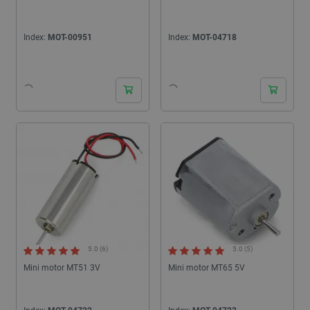
Index:
MOT-00951
Index:
MOT-04718
24h
24h
5.0 (6)
5.0 (5)
Mini motor MT51 3V
Mini motor MT65 5V