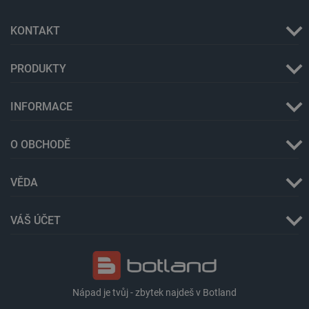
KONTAKT
PRODUKTY
critData
botland.cz
9 minut
51 sekund
INFORMACE
O OBCHODĚ
VĚDA
VÁŠ ÚČET
critAccountId
botland.cz
9 minut
52 sekund
Nápad je tvůj - zbytek najdeš v Botland