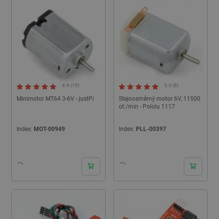
4.9 (15)
5.0 (9)
Minimotor MT64 3-6V - justPi
Stejnosměrný motor 6V, 11500
ot./min - Pololu 1117
Index:
MOT-00949
Index:
PLL-00397
24h
24h