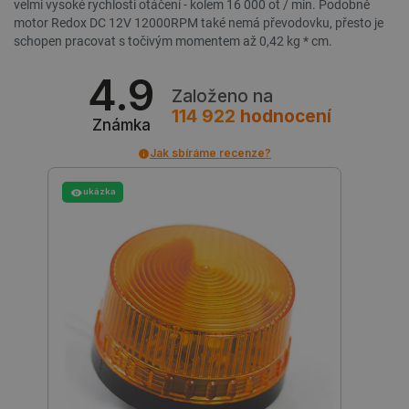
velmi vysoké rychlosti otáčení - kolem 16 000 ot / min. Podobně
motor Redox DC 12V 12000RPM také nemá převodovku, přesto je
schopen pracovat s točivým momentem až 0,42 kg * cm.
4.9
Založeno na
_lb_ccc
.botland.cz
1 rok
114 922
hodnocení
Známka
Jak sbíráme recenze?
ukázka
PHPSESSID
PHP.net
Zavřením
botland.cz
prohlížeče