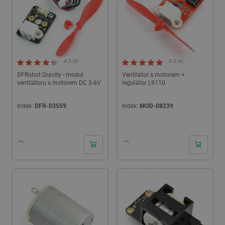
4.3 (3)
5.0 (4)
DFRobot Gravity - modul
Ventilátor s motorem +
ventilátoru s motorem DC 3-6V
regulátor L9110
Index:
DFR-03559
Index:
MOD-08239
24h
24h