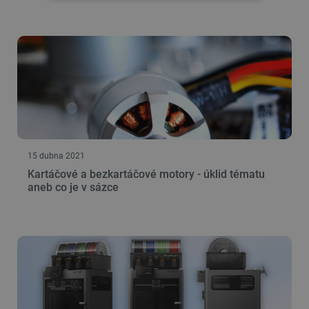
NEZBYTNĚ NUTNÉ SOUBORY
VÝKONOVÉ SOUBORY
SOUBORY CÍLENÍ
FUNKČNÍ SOUBORY
15 dubna 2021
Nezbytně nutné soubory
Výkonové soubory
Kartáčové a bezkartáčové motory - úklid tématu
Soubory cílení
Funkční soubory
aneb co je v sázce
Nezbytně nutné soubory cookie umožňují základní
funkce webových stránek, jako je přihlášení
uživatele a správa účtu. Webové stránky nelze bez
nezbytně nutných souborů cookie správně
používat.
Poskytovatel
/
Název
Vyprší
Doména
udid
.botland.cz
4 týdny 2