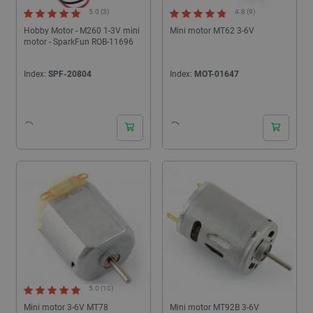
5.0 (3)
4.8 (9)
Hobby Motor - M260 1-3V mini
Mini motor MT62 3-6V
motor - SparkFun ROB-11696
Index:
SPF-20804
Index:
MOT-01647
24h
24h
5.0 (10)
Mini motor 3-6V MT78
Mini motor MT92B 3-6V