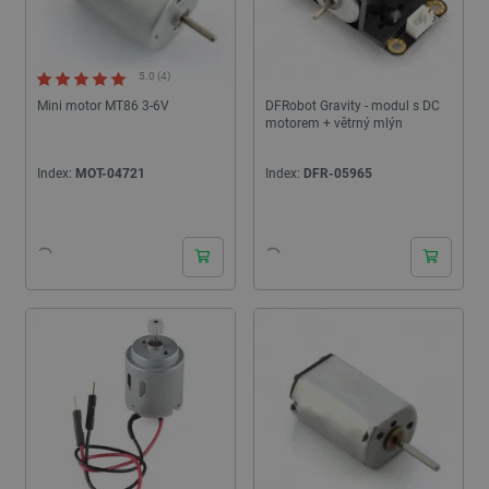
5.0 (4)
Mini motor MT86 3-6V
DFRobot Gravity - modul s DC
motorem + větrný mlýn
Index:
MOT-04721
Index:
DFR-05965
24h
24h