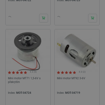
Index:
MOT-04722
Index:
MOT-04723
24h
24h
5.0 (5)
5.0 (2)
Mini motor MT71 1,5-6V s
Mini motor MT92 3-6V
překrytím
Index:
MOT-04724
Index:
MOT-04719