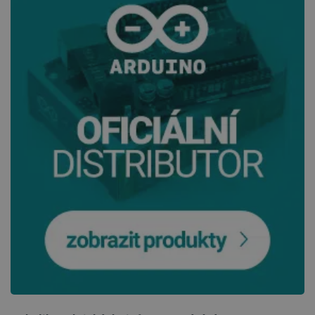
VISITOR_PRIVACY_METADATA
YouTube
5 měsíců
.youtube.com
4 týdny
PrestaShop-
.botland.cz
2 týdny 6
[abcdef0123456789]{32}
dní