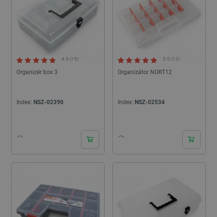
4.9 (15)
5.0 (13)
Organizér box 3
Organizátor NORT12
Index:
NSZ-02390
Index:
NSZ-02534
24h
24h