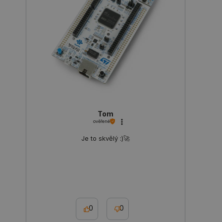
botland.cz
prohlížeče
Tom
ověřené
Je to skvělý :)🚀
_lb
.botland.cz
Zavřením
prohlížeče
0
0