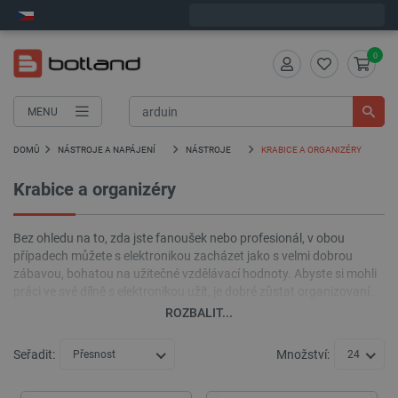
Expedujeme v pondělí
0
MENU
DOMŮ
NÁSTROJE A NAPÁJENÍ
NÁSTROJE
KRABICE A ORGANIZÉRY
Krabice a organizéry
Bez ohledu na to, zda jste fanoušek nebo profesionál, v obou
případech můžete s elektronikou zacházet jako s velmi dobrou
zábavou, bohatou na užitečné vzdělávací hodnoty. Abyste si mohli
práci ve své dílně s elektronikou užít, je dobré zůstat organizovaní.
Rozmanitost elektronických prvků s sebou nese potřebu je oddělit a
ROZBALIT...
uložit takovým způsobem, aby bylo možné prvek, který
potřebujeme, rychle najít, ale také rychle vrátit na místo. K tomuto
Seřadit:
Množství:
Přesnost
24
účelu bude perfektní krabička s přihrádkami nebo elektronický
organizér.