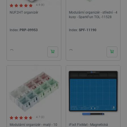
4.9 (6)
NUF2HT organizér
Modulární organizér - střední - 4
kusy - SparkFun TOL -11528
Index:
PRP-09953
Index:
SPF-11190
24h
24h
4.7 (2)
Modulární organizér - malý - 10
iFixit FixMat - Magnetická