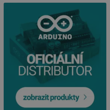
53 sekund
VISITOR_PRIVACY_METADATA
YouTube
5 měsíců
.youtube.com
4 týdny