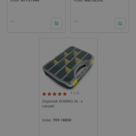
Index:
NTT-27044
Index:
NSZ-02392
24h
5.0 (2)
Organizér DOMINO 36 - s
rukojetí
Index:
TOY-18850