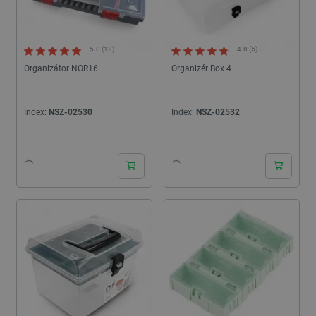
5.0 (12)
4.8 (5)
Organizátor NOR16
Organizér Box 4
Index:
NSZ-02530
Index:
NSZ-02532
24h
24h