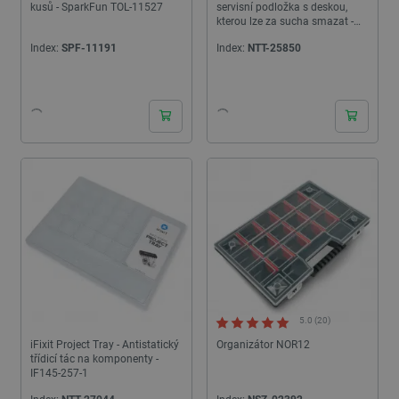
kusů - SparkFun TOL-11527
servisní podložka s deskou,
kterou lze za sucha smazat -
IF145-491-1
Index:
SPF-11191
Index:
NTT-25850
24h
24h
5.0 (20)
iFixit Project Tray - Antistatický
Organizátor NOR12
třídicí tác na komponenty -
IF145-257-1