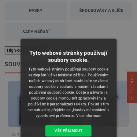
PÁSKY
ŠROUBOVÁKY A KLÍČE
SADY NÁŘADÍ
High-contrast mode
Tyto webové stránky používají
soubory cookie.
SOUVISEJÍCI ČLÁNKY
Tyto webové stránky používají soubory cookie
ke zlepšení uživatelského zážitku. Používáním
FILTRUJ
našich webových stránek souhlasíte se všemi
soubory cookie v souladu s našimi zásadami
používání souborů cookie. Údaje o uživateli a
soubory cookie mohou být zpracovávány a
používány k personalizaci reklam. Pokud s tím
nesouhlasíte, přejděte na „Nastavení cookies“ a
vyberte své preference.
Více informací
VŠE PŘIJMOUT
28 dubna 2026