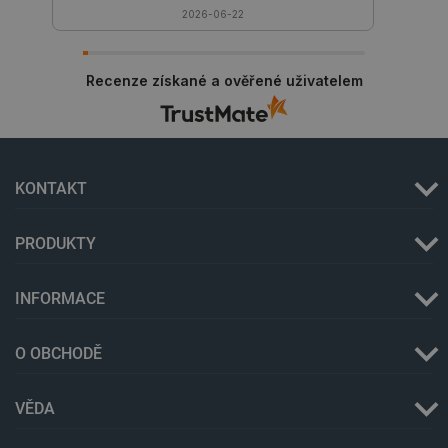
2026-06-22
Recenze získané a ověřené uživatelem
KONTAKT
critData
botland.cz
9 minut
51 sekund
PRODUKTY
INFORMACE
O OBCHODĚ
VĚDA
critAccountId
botland.cz
9 minut