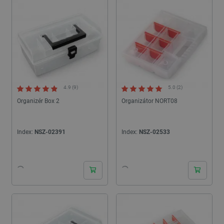
4.9 (9)
5.0 (2)
Organizér Box 2
Organizátor NORT08
Index:
NSZ-02391
Index:
NSZ-02533
24h
24h