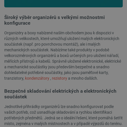
PrestaShop-
.botland.cz
2 týdny 6
[abcdef0123456789]{32}
dní
Široký výběr organizérů s velkými možnostmi
konfigurace
Organizéry a boxy nabízené naším obchodem jsou k dispozici v
různých velikostech, které umožňují uložení malých elektronických
isListDisplay
botland.cz
Zavřením
součástek (např. pro povrchovou montáž), ale i malých
prohlížeče
mechanických součástek. Nabízíme také produkty v podobě
velkorozměrových organizérů a boxů určených pro uložení nářadí,
měřících přístrojů a kabelů. Správně uložené elektronické, elektrické
a mechanické součástky jsou především bezpečné a snadno
dohledatelné potřebné součástky, jako jsou paměťové karty,
critCartData
botland.cz
9 minut
54 sekund
tranzistory,
kondenzátory
,
rezistory
a mnoho dalších.
Bezpečné skladování elektrických a elektronických
součástek
Jednotlivé přihrádky organizérů lze snadno konfigurovat podle
vašich potřeb, což usnadňuje skladování a rychlou identifikaci
potřebných předmětů. Jedná se o ideální řešení, které pomáhá šetřit
místo, zejména v malých místnostech a v případě výjezdů do terénu.