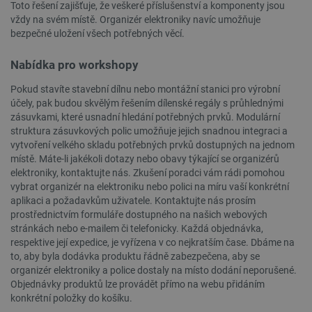
Toto řešení zajišťuje, že veškeré příslušenství a komponenty jsou
CookieScriptConsent
CookieScript
2 měsíce
vždy na svém místě. Organizér elektroniky navíc umožňuje
botland.cz
4 týdny
bezpečné uložení všech potřebných věcí.
Nabídka pro workshopy
Pokud stavíte stavební dílnu nebo montážní stanici pro výrobní
účely, pak budou skvělým řešením dílenské regály s průhlednými
zásuvkami, které usnadní hledání potřebných prvků. Modulární
struktura zásuvkových polic umožňuje jejich snadnou integraci a
vytvoření velkého skladu potřebných prvků dostupných na jednom
místě. Máte-li jakékoli dotazy nebo obavy týkající se organizérů
__cf_bm
Cloudflare Inc.
29 minut
elektroniky, kontaktujte nás. Zkušení poradci vám rádi pomohou
.bambulab.com
54 sekund
vybrat organizér na elektroniku nebo polici na míru vaší konkrétní
aplikaci a požadavkům uživatele. Kontaktujte nás prosím
prostřednictvím formuláře dostupného na našich webových
stránkách nebo e-mailem či telefonicky. Každá objednávka,
respektive její expedice, je vyřízena v co nejkratším čase. Dbáme na
to, aby byla dodávka produktu řádně zabezpečena, aby se
organizér elektroniky a police dostaly na místo dodání neporušené.
Objednávky produktů lze provádět přímo na webu přidáním
konkrétní položky do košíku.
__cf_bm
Cloudflare Inc.
29 minut