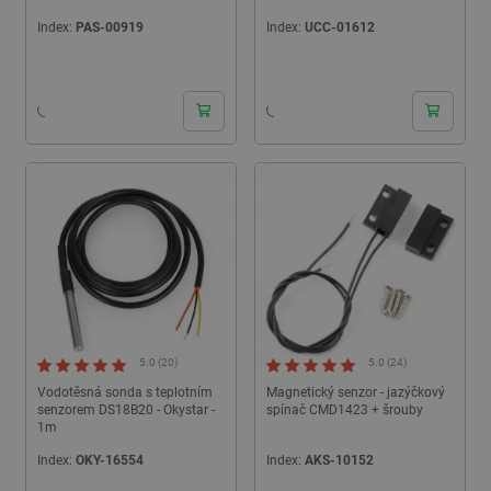
Index:
PAS-00919
Index:
UCC-01612
24h
24h
PHPSESSID
PHP.net
Zavřením
botland.cz
prohlížeče
5.0 (20)
5.0 (24)
Vodotěsná sonda s teplotním
Magnetický senzor - jazýčkový
senzorem DS18B20 - Okystar -
spínač CMD1423 + šrouby
1m
Index:
OKY-16554
Index:
AKS-10152