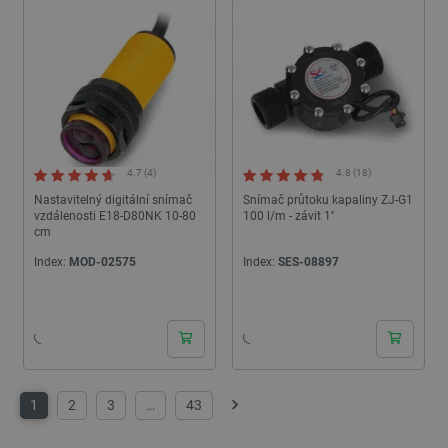
cartSkuToUrl
Místní
úložiště
_gcl_ls
Místní
úložiště
luigis.env.v2.159265-
Úložiště
245523
relace
lbx_ac_easystorage
Úložiště
relace
4.7 (4)
4.8 (18)
_cltk
Úložiště
relace
Nastavitelný digitální snímač
Snímač průtoku kapaliny ZJ-G1
vzdálenosti E18-D80NK 10-80
100 l/m - závit 1''
szn:idnts:cch
Místní
cm
úložiště
Index:
MOD-02575
Index:
SES-08897
sid
Místní
úložiště
24h
24h
_smvc
Místní
úložiště
1
2
3
…
43
Další
Poskytovatel
/
Název