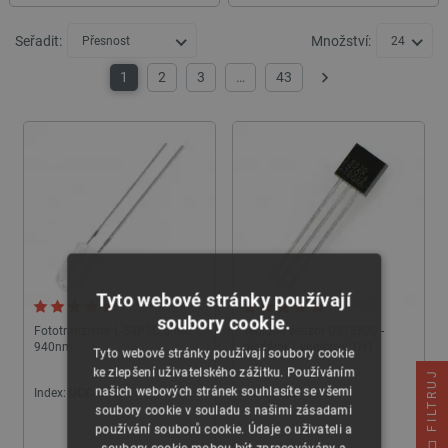
Seřadit:
Množství:
Přesnost
24
1
2
3
…
43
Další
Tyto webové stránky používají
5.0 (4)
4.9 (31)
soubory cookie.
Fototranzistor L-53P3C 5mm
Teplotní senzor DS18B20 -
940nm
digitální 1-vodičový THT
Tyto webové stránky používají soubory cookie
ke zlepšení uživatelského zážitku. Používáním
FILTRUJ
našich webových stránek souhlasíte se všemi
Index:
UCC-00271
Index:
SES-00165
soubory cookie v souladu s našimi zásadami
24h
24h
používání souborů cookie. Údaje o uživateli a