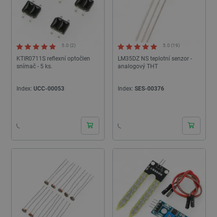
5.0 (2)
5.0 (19)
KTIR0711S reflexní optočlen
LM35DZ NS teplotní senzor -
snímač - 5 ks.
analogový THT
PrestaShop-
.botland.cz
2 týdny 6
[abcdef0123456789]{32}
dní
Index:
UCC-00053
Index:
SES-00376
24h
24h
isListDisplay
botland.cz
Zavřením
prohlížeče
critCartData
botland.cz
9 minut
54 sekund