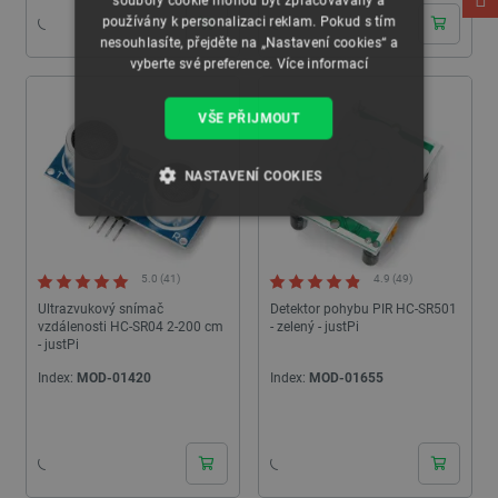
soubory cookie mohou být zpracovávány a
používány k personalizaci reklam. Pokud s tím
nesouhlasíte, přejděte na „Nastavení cookies“ a
vyberte své preference.
Více informací
VŠE PŘIJMOUT
NASTAVENÍ COOKIES
NEZBYTNĚ NUTNÉ SOUBORY
VÝKONOVÉ SOUBORY
5.0 (41)
4.9 (49)
Ultrazvukový snímač
Detektor pohybu PIR HC-SR501
vzdálenosti HC-SR04 2-200 cm
- zelený - justPi
SOUBORY CÍLENÍ
- justPi
Index:
MOD-01420
Index:
MOD-01655
FUNKČNÍ SOUBORY
24h
24h
Nezbytně nutné soubory
Výkonové soubory