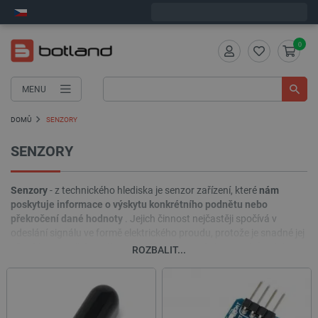
Expedujeme v pondělí
0
MENU
DOMŮ
SENZORY
SENZORY
Senzory
- z technického hlediska je senzor zařízení, které
nám
poskytuje informace o výskytu konkrétního podnětu nebo
překročení dané hodnoty
. Jejich činnost nejčastěji spočívá v
odeslání signálu ve formě elektrického proudu, protože je snadné jej
přenášet na velké vzdálenosti - díky zpracování pomocí různých
ROZBALIT...
technik může být tento signál zesílen. Nabídka našeho obchodu
zahrnuje senzory, které vám jako malá součást zařízení výrazně
usnadní život.