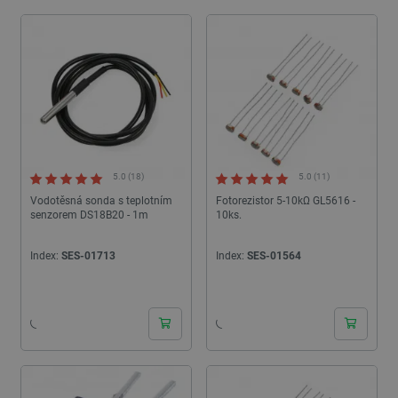
Soubory cílení
Funkční soubory
Nezbytně nutné soubory cookie umožňují základní
funkce webových stránek, jako je přihlášení
uživatele a správa účtu. Webové stránky nelze bez
nezbytně nutných souborů cookie správně
používat.
Poskytovatel
/
Název
Vyprší
Doména
udid
.botland.cz
4 týdny 2
5.0 (18)
5.0 (11)
dny
Vodotěsná sonda s teplotním
Fotorezistor 5-10kΩ GL5616 -
senzorem DS18B20 - 1m
10ks.
Index:
SES-01713
Index:
SES-01564
24h
24h
__cf_bm
Cloudflare Inc.
29 minut
.heureka.group
58 sekund