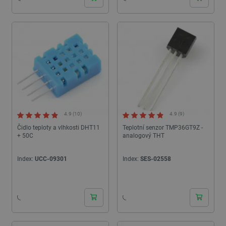
critAccountId
botland.cz
9 minut
52 sekund
4.9 (10)
4.9 (9)
Čidlo teploty a vlhkosti DHT11
Teplotní senzor TMP36GT9Z -
+ 50C
analogový THT
Index:
UCC-09301
Index:
SES-02558
24h
24h
Storage declaration
Storage
Název
Popis
type