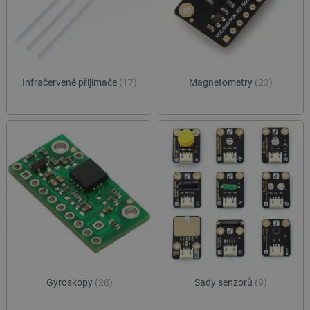
Infračervené přijímače
(17)
Magnetometry
(23)
Gyroskopy
(28)
Sady senzorů
(9)