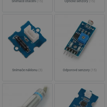
Snímače otáčení
(15)
Optické senzory
(15)
Snímače náklonu
(3)
Odporové senzory
(15)