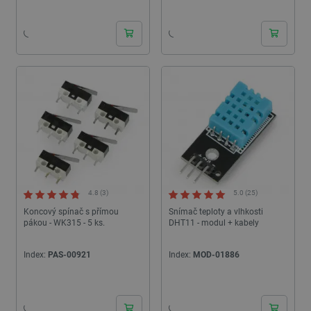
24h
24h
_lb
.botland.cz
Zavřením
prohlížeče
4.8 (3)
5.0 (25)
Koncový spínač s přímou
Snímač teploty a vlhkosti
pákou - WK315 - 5 ks.
DHT11 - modul + kabely
critData
botland.cz
9 minut
51 sekund
Index:
PAS-00921
Index:
MOD-01886
24h
24h