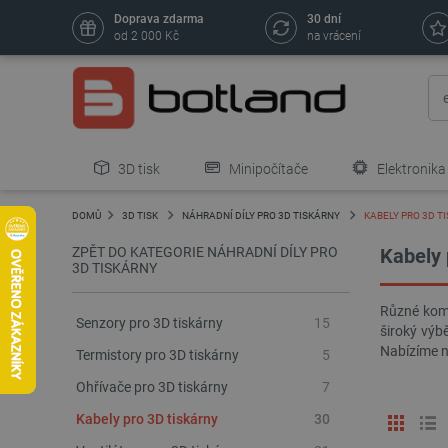
Doprava zdarma
30 dní
od 2 000 Kč
na vrácení
3D tisk
Minipočítače
Elektronika
DOMŮ
3D TISK
NÁHRADNÍ DÍLY PRO 3D TISKÁRNY
KABELY PRO 3D T
ZPĚT DO KATEGORIE NÁHRADNÍ DÍLY PRO
Kabely 
3D TISKÁRNY
Různé komp
Senzory pro 3D tiskárny
15
široký výb
Nabízíme n
Termistory pro 3D tiskárny
5
Ohřívače pro 3D tiskárny
7
Kabely pro 3D tiskárny
30