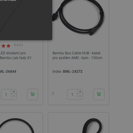
5.0 (1)
Deska detekce serv pro 3D tiskárnu Elegoo
Kalibrační skleněná des
Centauri Carbon 2
Revopoint - 2
 LED diodami pro
Bambu Bus Cable HUB - kabel
y Bambu Lab řady X1
pro systém AMS - 6pin - 150cm
Index:
ELG-28223
Index:
RVO-2
ML-26844
Index:
BML-24272
24h
24h
y
+
+
−
−
 Webové stránky nelze bez
ařízení, která mají přístup k
la uživatelskou zkušenost.