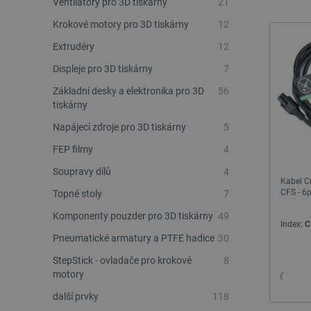
Ventilátory pro 3D tiskárny
21
Krokové motory pro 3D tiskárny
12
Extrudéry
12
Displeje pro 3D tiskárny
7
Základní desky a elektronika pro 3D
56
tiskárny
Napájecí zdroje pro 3D tiskárny
5
FEP filmy
4
Soupravy dílů
4
Kabel C
CFS - 6
Topné stoly
7
Komponenty pouzder pro 3D tiskárny
49
Index:
C
Pneumatické armatury a PTFE hadice
30
StepStick - ovladače pro krokové
8
motory
další prvky
118