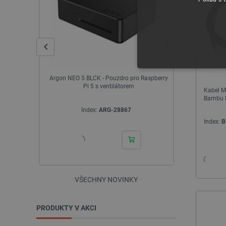
NEZBYTNĚ NUTN
 Combo -
Argon NEO 5 BLCK - Pouzdro pro Raspberry
Profesion
Pi 5 s ventilátorem
Kabel M
FUNKČNÍ SOUBO
Bambu 
Index:
ARG-28867
I
Index:
B
Nezbytně nutné soubory cooki
nezbytně nutných souborů coo
VŠECHNY NOVINKY
Název
PRODUKTY V AKCI
udid