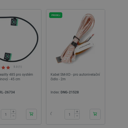
PRODEJ
5.0 (1)
eality 485 pro systém
Kabel SM-XD - pro autonivelační
inový - 45 cm
čidlo - 2m
RL-26734
Index:
DNG-21528
24h
24h
+
+
−
−