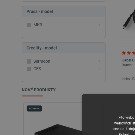
Prusa - model
MK3
1
Creality - model
Kabel US
Sermoon
1
Bambu L
CFS
3
Index:
B
NOVÉ PRODUKTY
NOVINKA
NOVINKA
BALÍČEK
Tyto webov
webových st
cookie. Údaj
Pokud s t