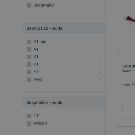
Snapmaker
1
Bambu Lab - model
A1 mini
2
A1
1
X1
8
P1
8
Kabel di
Bambu 
H2
3
AMS
3
Index:
B
Snapmaker - model
2.0
1
Artisan
1