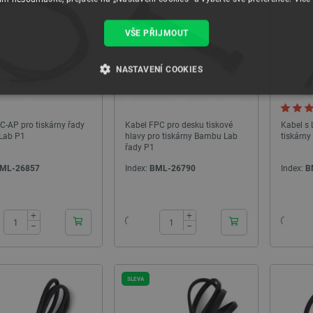
VŠE PŘIJMOUT
NASTAVENÍ COOKIES
É SOUBORY
VÝKONOVÉ SOUBORY
SOUBORY CÍLENÍ
ální balíček Toocaa L2 20W
AX7202 - Vývojová deska FPGA - AMD Artix 7
XC7A200T
C-AP pro tiskárny řady
Kabel FPC pro desku tiskové
Kabel s
RY
Lab P1
hlavy pro tiskárny Bambu Lab
tiskárn
řady P1
ndex:
PKT-29335
Index:
ALX-29031
ML-26857
Index:
BML-26790
Index:
B
24h
24h
Nezbytně nutné soubory
Výkonové soubory
Soubory cílení
Funkční soubor
+
+
−
−
e umožňují základní funkce webových stránek, jako je přihlášení uživatele a správa účtu.
kie správně používat.
Poskytovatel
/
Vyprší
Popis
Doména
SLEVA
.botland.cz
4 týdny 2
Tento cookie se používá k jedinečné identifikaci z
dny
webové stránce, aby sledovala používání a zlepši