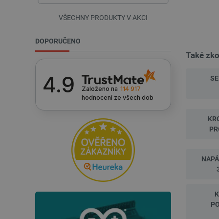
VŠECHNY PRODUKTY V AKCI
_lb_ccc
DOPORUČENO
Také zko
PHPSESSID
4.9
SE
Založeno na
114 917
hodnocení
ze všech dob
_lb
KR
critData
PR
critAccountId
NAPÁ
Storage declaration
Název
PO
cartSkuToUrl