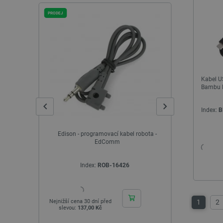
__cf_bm
PRODEJ
PRODEJ
_smvs
VISITOR_PRIVACY_METAD
Zásadách ochrany soukrom
Kabel US
Bambu L
PrestaShop-
[abcdef0123456789]{32}
Index:
B
isListDisplay
critCartData
-kanálové
Edison - programovací kabel robota -
Elektrický po
výkonu
EdComm
CookieScriptConsent
Index:
ROB-16426
I
__cf_bm
1
2
Nejnižší cena 30 dní před
Nejnižší cena 
slevou:
137,00 Kč
slevou:
2 0
__cf_bm