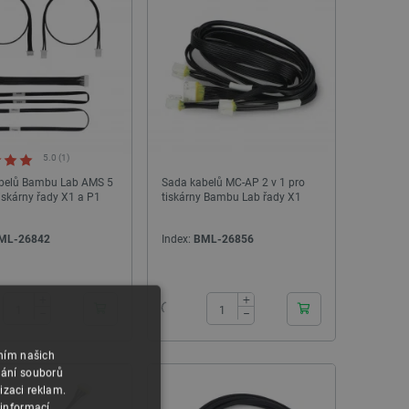
5.0 (1)
belů Bambu Lab AMS 5
Sada kabelů MC-AP 2 v 1 pro
tiskárny řady X1 a P1
tiskárny Bambu Lab řady X1
ML-26842
Index:
BML-26856
24h
24h
+
+
−
−
NOVINKA
NOVINKA
áním našich
vání souborů
izaci reklam.
 informací