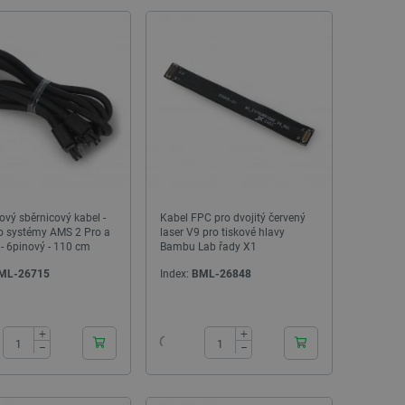
vý sběrnicový kabel -
Kabel FPC pro dvojitý červený
ro systémy AMS 2 Pro a
laser V9 pro tiskové hlavy
- 6pinový - 110 cm
Bambu Lab řady X1
ML-26715
Index:
BML-26848
24h
24h
+
+
−
−