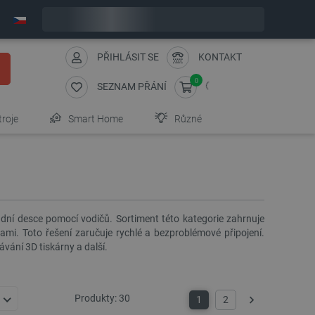
Objednejte do:
11
:
17
:
03
zašleme dnes - GLS!
PŘIHLÁSIT SE
KONTAKT
0
SEZNAM PŘÁNÍ
troje
Smart Home
Různé
adní desce pomocí vodičů. Sortiment této kategorie zahrnuje
ami. Toto řešení zaručuje rychlé a bezproblémové připojení.
vání 3D tiskárny a další.
Produkty:
30
1
2
Další