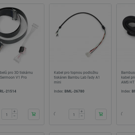
belů pro 3D tiskárnu
Kabel pro topnou podložku
Bambuso
y Sermoon V1 Pro
tiskáren Bambu Lab řady A1
kabel p
mini
AMS HT 
RL-21514
Index:
BML-26780
Index:
B
24h
24h
+
+
−
−