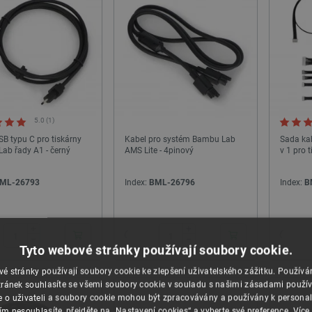
5.0 (1)
B typu C pro tiskárny
Kabel pro systém Bambu Lab
Sada ka
ab řady A1 - černý
AMS Lite - 4pinový
v 1 pro 
ML-26793
Index:
BML-26796
Index:
B
24h
24h
+
+
−
−
Tyto webové stránky používají soubory cookie.
NOVINKA
é stránky používají soubory cookie ke zlepšení uživatelského zážitku. Použív
ránek souhlasíte se všemi soubory cookie v souladu s našimi zásadami použí
e o uživateli a soubory cookie mohou být zpracovávány a používány k personal
ím nesouhlasíte, přejděte na „Nastavení cookies“ a vyberte své preference.
Více