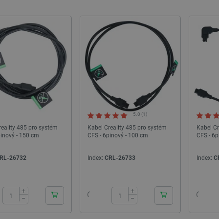
5.0 (1)
reality 485 pro systém
Kabel Creality 485 pro systém
Kabel Cr
pinový - 150 cm
CFS - 6pinový - 100 cm
CFS - 6p
RL-26732
Index:
CRL-26733
Index:
C
24h
24h
+
+
−
−