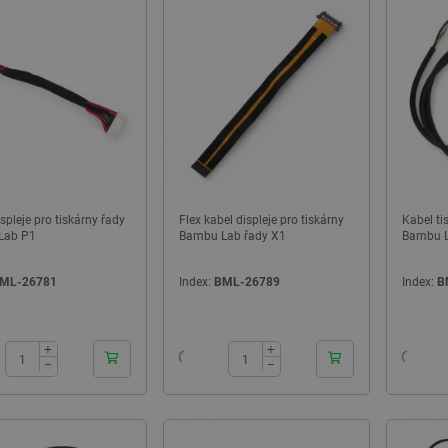
spleje pro tiskárny řady
Flex kabel displeje pro tiskárny
Kabel ti
Lab P1
Bambu Lab řady X1
Bambu 
ML-26781
Index:
BML-26789
Index:
B
24h
24h
+
+
−
−