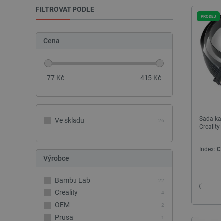
FILTROVAT PODLE
PRODEJ
Cena
77
Kč
415
Kč
Sada ka
Ve skladu
26
Crealit
Index:
C
Výrobce
Bambu Lab
22
Creality
4
OEM
2
Prusa
1