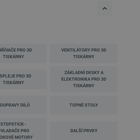
 používání jejich webových
 souhlasu s používáním
ajištěn soulad se
ité kategorie souborů
e PHP. Toto je univerzální
lací uživatelů. Obvykle se
 může být specifické pro
lášeného stavu uživatele
ŘÍVAČE PRO 3D
VENTILÁTORY PRO 3D
TISKÁRNY
TISKÁRNY
 zátěže, aby se zajistilo, že
aci prohlížení směřovány na
ránek a uživatelský komfort.
ZÁKLADNÍ DESKY A
ISPLEJE PRO 3D
ELEKTRONIKA PRO 3D
kých uživatelských údajů pro
TISKÁRNY
 což zajišťuje více
TISKÁRNY
 pro účet, který je
líčovou roli při umožnění
OUPRAVY DÍLŮ
TOPNÉ STOLY
relacemi a správou účtů.
STEPSTICK -
Popis
OVLADAČE PRO
DALŠÍ PRVKY
OKOVÉ MOTORY