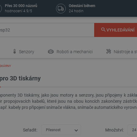
Přes 30 000 názorů
Odeslání během
hodnocení 4.9/5
24 hodin
VYHLEDÁVÁNÍ
Senzory
Roboti a mechanici
Nástroje a s
ISKÁRNY
pro 3D tiskárny
onenty 3D tiskárny, jako jsou motory a senzory, jsou připojeny k zákl
ěr propojovacích kabelů, které jsou na obou koncích zakončeny zástrčk
apř. kabely pro připojení snímače vlákna, snímače automatického vyrovná
Seřadit:
Množství:
Přesnost
24