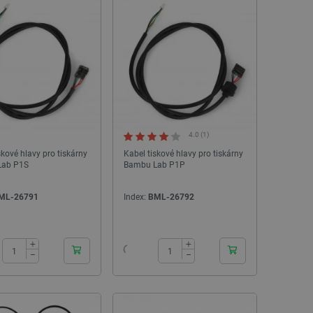
4.0 (1)
skové hlavy pro tiskárny
Kabel tiskové hlavy pro tiskárny
Lab P1S
Bambu Lab P1P
ML-26791
Index:
BML-26792
24h
24h
+
+
−
−