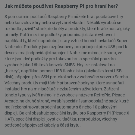
Jak můžete používat Raspberry Pi pro hraní her?
S pomocí minipočítačů Raspberry Pi můžete hrát počítačové hry
nebo konzolové hry nebo si vytvářet vlastní. Několik výrobců se
rozhodlo „oživit“ staré předměty a produkty, které hráče nostalgicky
přiměly. Patří mezi ně podložky připomínající staré vybavení -
například ty, které napodobují starý vzhled herních ovladačů Super
PrestaShop-
.botland.cz
2 týdny 6
Nintendo. Produkty jsou uzpůsobeny pro připojení přes USB port k
[abcdef0123456789]{32}
dní
desce a mají odpovídající napájení. Nabízíme mimo jiné sadu, ve
které jsou dvě podložky pro takovou hru a speciální pouzdro
vyrobené jako 16bitová konzola SNES. Hry lze instalovat na
„hickey“, například pomocí USB flash disku (jakýkoli externí USB
disk), připojení přes SSH protokol nebo z webového serveru Samba.
isListDisplay
botland.cz
Zavřením
prohlížeče
Všechny produkty mají řádně připravené pokyny, které usnadňují
instalaci hry na minipočítači nezkušeným uživatelem. Zařízení
tohoto typu vytváří mimo jiné výrobce s názvem RetroPie. Picade
Arcade, na druhé straně, vyrábí speciální samoobslužné sady, které
mají rekonstruovat prodejní automaty s 8 nebo 10 palcovými
critCartData
botland.cz
9 minut
displeji. Balení obsahuje speciální krytku pro Raspberry Pi (Picade X
54 sekund
HAT), speciální displej, joystick, tlačítka, reproduktor, všechny
potřebné připojovací kabely a části krytu.