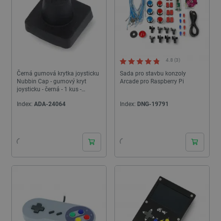
4.8 (3)
Černá gumová krytka joysticku
Sada pro stavbu konzoly
Nubbin Cap - gumový kryt
Arcade pro Raspberry Pi
joysticku - černá - 1 kus -
Adafruit 4697
Index:
ADA-24064
Index:
DNG-19791
24h
24h