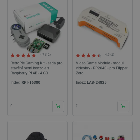
4.7 (12)
4.5 (2)
RetroPie Gaming Kit - sada pro
Video Game Module - modul
stavění herní konzole s
videohry - RP2040 - pro Flipper
Raspberry Pi 4B - 4 GB
Zero
Index:
RPI-16380
Index:
LAB-24825
24h
24h