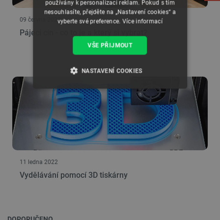
používány k personalizaci reklam. Pokud s tím
nesouhlasíte, přejděte na „Nastavení cookies“ a
09 června 2023
vyberte své preference.
Více informací
Pájecí cín - co to je a který si vybrat?
VŠE PŘIJMOUT
NASTAVENÍ COOKIES
NEZBYTNĚ NUTNÉ SOUBORY
VÝKONOVÉ SOUBORY
SOUBORY CÍLENÍ
11 ledna 2022
FUNKČNÍ SOUBORY
Vydělávání pomocí 3D tiskárny
Nezbytně nutné soubory
Výkonové soubory
DOPORUČENO