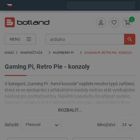
Expedujeme v pondělí
0
MENU
DOMŮ
MINIPOČÍTAČE
RASPBERRY PI
GAMING PI, RETRO PIE - KONZOLY
Gaming Pi, Retro Pie - konzoly
V kategorii „Gaming Pi - herní konzole“ najdete mnoho typů zařízení,
která se ve spolupráci s příslušnými moduly mohou stát vynikajícími
nástroji pro počítačové hry. Největší popularitu lze připsat sadám,
které jsou určeny k hraní takzvaných retro her - jako je Mario Bros
nebo jiné ikonické předměty Nintendo. Většinou jde o samo-
ROZBALIT...
montážní sady. Některé z nich přicházejí s vhodným modelem desky
Raspberry Pi (například Raspberry Pi 3 B +), zatímco jiné vyžadují
Seřadit:
Množství:
Přesnost
24
předchozí zakoupení takového zařízení.