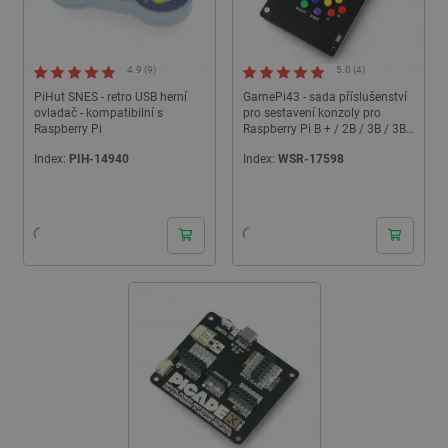
4.9 (9)
5.0 (4)
PiHut SNES - retro USB herní
GamePi43 - sada příslušenství
ovladač - kompatibilní s
pro sestavení konzoly pro
Raspberry Pi
Raspberry Pi B + / 2B / 3B / 3B
+ / 4B - Waveshare 16967
Index:
PIH-14940
Index:
WSR-17598
24h
24h