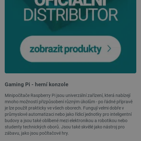
Zásadách ochrany soukromí Google
_smvs
.botland.cz
59 minut
53 sekund
VISITOR_PRIVACY_METADATA
YouTube
5 měsíců
.youtube.com
4 týdny
Gaming Pi - herní konzole
Minipočítače Raspberry Pi jsou univerzální zařízení, která nabízejí
mnoho možností přizpůsobení různým úkolům - po řádné přípravě
je lze použít prakticky ve všech oborech. Fungují velmi dobře v
průmyslové automatizaci nebo jako řídicí jednotky pro inteligentní
budovy a jsou také oblíbené mezi elektronikou a robotikou nebo
studenty technických oborů. Jsou také skvělé jako nástroj pro
zábavu, jako jsou počítačové hry.