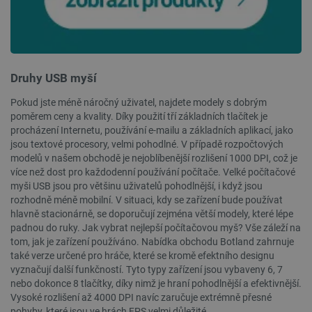
Zásadách ochrany soukromí Google
Druhy USB myší
_smvs
.botland.cz
59 minut
53 sekund
Pokud jste méně náročný uživatel, najdete modely s dobrým
poměrem ceny a kvality. Díky použití tří základních tlačítek je
procházení Internetu, používání e-mailu a základních aplikací, jako
jsou textové procesory, velmi pohodlné. V případě rozpočtových
modelů v našem obchodě je nejoblíbenější rozlišení 1000 DPI, což je
VISITOR_PRIVACY_METADATA
YouTube
5 měsíců
více než dost pro každodenní používání počítače. Velké počítačové
.youtube.com
4 týdny
myši USB jsou pro většinu uživatelů pohodlnější, i když jsou
rozhodně méně mobilní. V situaci, kdy se zařízení bude používat
hlavně stacionárně, se doporučují zejména větší modely, které lépe
padnou do ruky. Jak vybrat nejlepší počítačovou myš? Vše záleží na
tom, jak je zařízení používáno. Nabídka obchodu Botland zahrnuje
také verze určené pro hráče, které se kromě efektního designu
vyznačují další funkčností. Tyto typy zařízení jsou vybaveny 6, 7
nebo dokonce 8 tlačítky, díky nimž je hraní pohodlnější a efektivnější.
Vysoké rozlišení až 4000 DPI navíc zaručuje extrémně přesné
pohyby, které jsou ve hrách FPS velmi důležité.