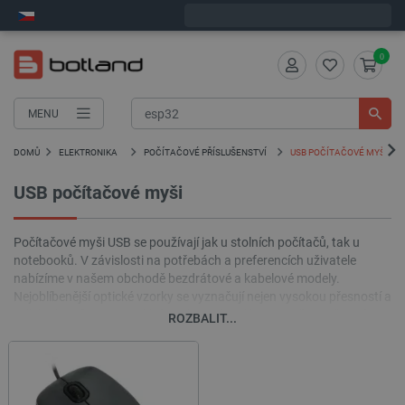
Objednejte do:
6
:
55
:
51
zašleme dnes - GLS!
0
MENU
DOMŮ
ELEKTRONIKA
POČÍTAČOVÉ PŘÍSLUŠENSTVÍ
USB POČÍTAČOVÉ MYŠI
USB počítačové myši
Počítačové myši USB se používají jak u stolních počítačů, tak u
notebooků. V závislosti na potřebách a preferencích uživatele
nabízíme v našem obchodě bezdrátové a kabelové modely.
Nejoblíbenější optické vzorky se vyznačují nejen vysokou přesností a
velkým komfortem používání, ale také malými rozměry, což je při
ROZBALIT...
používání zařízení na cestách nesmírně důležité. V naší nabídce
najdete jak levné myši se základními funkcemi, tak mimo jiné určené
i pokročilejší modely. pro fanoušky virtuálních her.