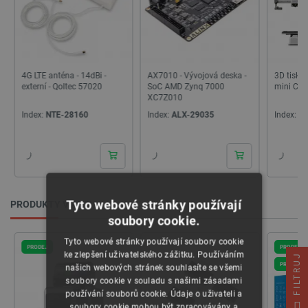
AX7010 - Vývojová deska -
3D tiskárna - Bambu Lab A1
AURAPO
SoC AMD Zynq 7000
mini Combo - Výprodej
poloprůh
XC7Z010
1,75 mm 
Index:
ALX-29035
Index:
OUT-27753
Index:
A
Tyto webové stránky používají
PRODUKTY V AKCI
soubory cookie.
Tyto webové stránky používají soubory cookie
PRODEJ
PRODEJ
ke zlepšení uživatelského zážitku. Používáním
FILTRUJ
PRODEJ
našich webových stránek souhlasíte se všemi
soubory cookie v souladu s našimi zásadami
používání souborů cookie. Údaje o uživateli a
soubory cookie mohou být zpracovávány a