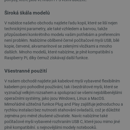
Široká škála modelů
V nabídce našeho obchodu najdete řadu kopií, které se liší nejen
technickými parametry, ale také vzhledem a barvou, takže
přizpůsobení konkrétního modelu vašim potřebám a preferencím
není problém. Nabízíme oblíbené černé počítačové myši USB, bílé
PrestaShop-
.botland.cz
2 týdny 6
kopie, červené, akvamarínové se zelenými vložkami a mnoho
[abcdef0123456789]{32}
dní
dalších. Mnoho modelů, které nabízíme, je plně kompatibilní s
Raspberry Pi, díky čemuž získávají další funkce.
Všestranné použití
isListDisplay
botland.cz
Zavřením
V našem obchodě najdete jak kabelové myši vybavené flexibilním
prohlížeče
kabelem pro pohodlné používání, tak i bezdrátové myši, které se
vyznačují velkým rozsahem a spoluprací se všemi nejoblíbenějšími
operačními systémy, jako jsou Windows, Linux a MacOS.
Mimořádně užitečná funkce Plug and Play zajišťuje jednoduchou a
rychlou instalaci bez nutnosti stahování ovladačů, což je důležité
critCartData
botland.cz
9 minut
54 sekund
zejména pro méně zkušené uživatele. Navíc nabízíme také
počítačové myši vybavené rozhraním USB C, které jsou mimo jiné
plně kompatibilní. s nejnovějšími modely notebooků.