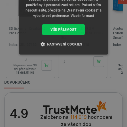
používány k personalizaci reklam. Pokud s tím
nesouhlasíte, přejděte na „Nastavení cookies“ a
vyberte své preference.
Více informací
Stabilizátor LDO 3,3 V
Aeotec Smart Home Hub -
Rover Ro
VŠE PŘIJMOUT
LM1117MP - SMD SOT223 -
Ovládací panel
Pack - ro
5ks.
SmartThings - Z-
robota 
Wave/ZigBee/WiFi/Thread/
P10200
NASTAVENÍ COOKIES
Index:
UCC-01118
Index:
ZWV-27832
Index:
R
Matter
NEZBYTNĚ NUTNÉ SOUBORY
Nejnižší cena 30
Nejniž
dní před slevou:
dní p
VÝKONOVÉ SOUBORY
2 602,66 Kč
3 2
DOPORUČENO
SOUBORY CÍLENÍ
FUNKČNÍ SOUBORY
4.9
Založeno na
114 919
hodnocení
ze všech dob
Nezbytně nutné soubory
Výkonové soubory