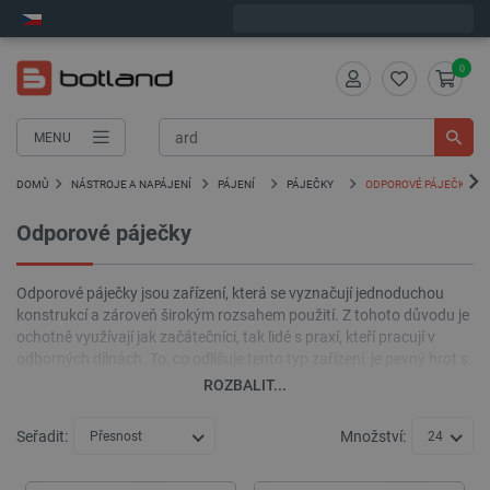
Expedujeme v pátek
0
MENU
DOMŮ
NÁSTROJE A NAPÁJENÍ
PÁJENÍ
PÁJEČKY
ODPOROVÉ PÁJEČKY
Odporové páječky
Odporové páječky jsou zařízení, která se vyznačují jednoduchou
konstrukcí a zároveň širokým rozsahem použití. Z tohoto důvodu je
ochotně využívají jak začátečníci, tak lidé s praxí, kteří pracují v
odborných dílnách. To, co odlišuje tento typ zařízení, je pevný hrot s
velmi přesným hrotem. Vyhřívá se odporovým ohřívačem. K výrobě
ROZBALIT...
tepelné energie dochází v důsledku tzv jevy odporu.
Seřadit:
Množství:
Přesnost
24