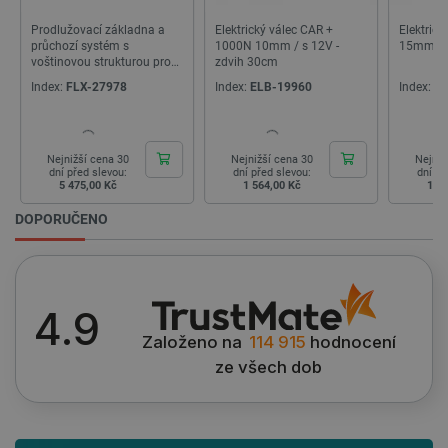
nezbytně nutných souborů cookie správně
Prodlužovací základna a
Elektrický válec CAR +
Elektric
používat.
průchozí systém s
1000N 10mm / s 12V -
15mm / s
Poskytovatel
/
voštinovou strukturou pro
zdvih 30cm
Název
Vyprší
Doména
laser FLUX Ador
Index:
FLX-27978
Index:
ELB-19960
Index:
EL
udid
.botland.cz
4 týdny 2
dny
Nejnižší cena 30
Nejnižší cena 30
Nejniž
dní před slevou:
dní před slevou:
dní př
5 475,00 Kč
1 564,00 Kč
1 6
DOPORUČENO
__cf_bm
Cloudflare Inc.
29 minut
.heureka.group
58 sekund
4.9
Založeno na
114 915
hodnocení
ze všech dob
Zásadách ochrany soukromí Google