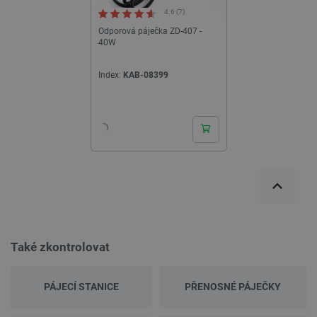
4.6 (7)
Odporová páječka ZD-407 -
40W
Index:
KAB-08399
Také zkontrolovat
PÁJECÍ STANICE
PŘENOSNÉ PÁJEČKY