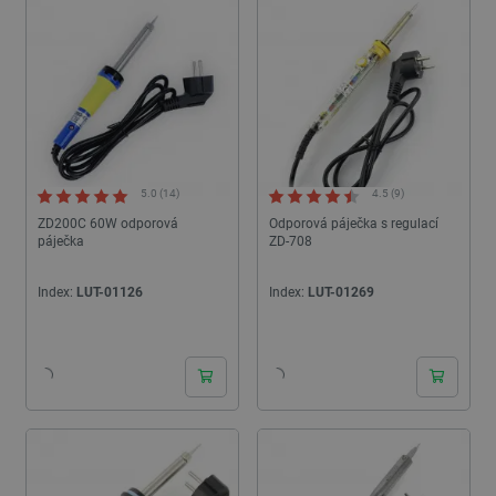
5.0 (14)
4.5 (9)
ZD200C 60W odporová
Odporová páječka s regulací
páječka
ZD-708
Index:
LUT-01126
Index:
LUT-01269
24h
24h