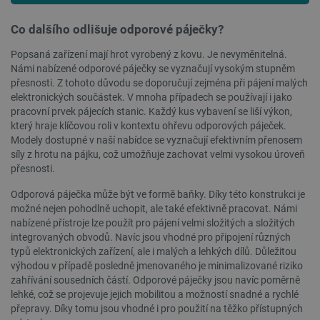
Co dalšího odlišuje odporové páječky?
PrestaShop-
.botland.cz
2 týdny 6
Popsaná zařízení mají hrot vyrobený z kovu. Je nevyměnitelná.
[abcdef0123456789]{32}
dní
Námi nabízené odporové páječky se vyznačují vysokým stupněm
přesnosti. Z tohoto důvodu se doporučují zejména při pájení malých
elektronických součástek. V mnoha případech se používají i jako
pracovní prvek pájecích stanic. Každý kus vybavení se liší výkon,
který hraje klíčovou roli v kontextu ohřevu odporových páječek.
isListDisplay
botland.cz
Zavřením
prohlížeče
Modely dostupné v naší nabídce se vyznačují efektivním přenosem
síly z hrotu na pájku, což umožňuje zachovat velmi vysokou úroveň
přesnosti.
Odporová páječka může být ve formě baňky. Díky této konstrukci je
možné nejen pohodlně uchopit, ale také efektivně pracovat. Námi
critCartData
botland.cz
9 minut
54 sekund
nabízené přístroje lze použít pro pájení velmi složitých a složitých
integrovaných obvodů. Navíc jsou vhodné pro připojení různých
typů elektronických zařízení, ale i malých a lehkých dílů. Důležitou
výhodou v případě posledně jmenovaného je minimalizované riziko
zahřívání sousedních částí. Odporové páječky jsou navíc poměrně
lehké, což se projevuje jejich mobilitou a možností snadné a rychlé
přepravy. Díky tomu jsou vhodné i pro použití na těžko přístupných