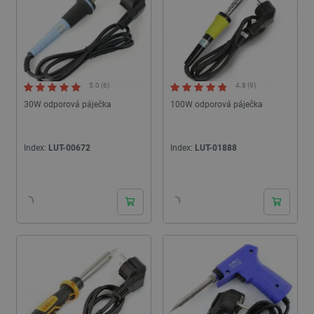
5.0 (6)
4.8 (9)
30W odporová páječka
100W odporová páječka
Index:
LUT-00672
Index:
LUT-01888
24h
24h