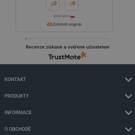
0
0
PHPSESSID
PHP.net
Zavřením
botland.cz
prohlížeče
tento týden
Zobrazit originál
Recenze získané a ověřené uživatelem
KONTAKT
PRODUKTY
INFORMACE
_lb
.botland.cz
Zavřením
O OBCHODĚ
prohlížeče