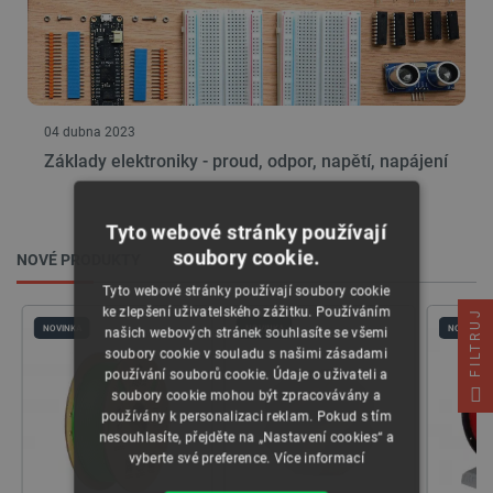
04 dubna 2023
Základy elektroniky - proud, odpor, napětí, napájení
Tyto webové stránky používají
soubory cookie.
NOVÉ PRODUKTY
Tyto webové stránky používají soubory cookie
ke zlepšení uživatelského zážitku. Používáním
FILTRUJ
NOVINKA
NOVINKA
NOVINKA
našich webových stránek souhlasíte se všemi
soubory cookie v souladu s našimi zásadami
používání souborů cookie. Údaje o uživateli a
soubory cookie mohou být zpracovávány a
používány k personalizaci reklam. Pokud s tím
nesouhlasíte, přejděte na „Nastavení cookies“ a
vyberte své preference.
Více informací