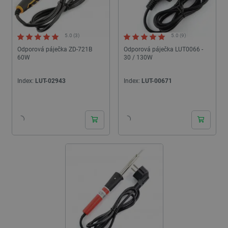
5.0 (3)
5.0 (9)
Odporová páječka ZD-721B
Odporová páječka LUT0066 -
60W
30 / 130W
Index:
LUT-02943
Index:
LUT-00671
24h
24h