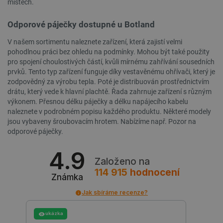
místech.
Odporové páječky dostupné u Botland
CookieScriptConsent
CookieScript
2 měsíce
botland.cz
4 týdny
V našem sortimentu naleznete zařízení, která zajistí velmi
pohodlnou práci bez ohledu na podmínky. Mohou být také použity
pro spojení choulostivých částí, kvůli mírnému zahřívání sousedních
prvků. Tento typ zařízení funguje díky vestavěnému ohřívači, který je
zodpovědný za výrobu tepla. Poté je distribuován prostřednictvím
drátu, který vede k hlavní plachtě. Řada zahrnuje zařízení s různým
výkonem. Přesnou délku páječky a délku napájecího kabelu
naleznete v podrobném popisu každého produktu. Některé modely
jsou vybaveny šroubovacím hrotem. Nabízíme např. Pozor na
odporové páječky.
__cf_bm
Cloudflare Inc.
29 minut
.bambulab.com
54 sekund
4.9
Založeno na
114 915
hodnocení
Známka
Jak sbíráme recenze?
ukázka