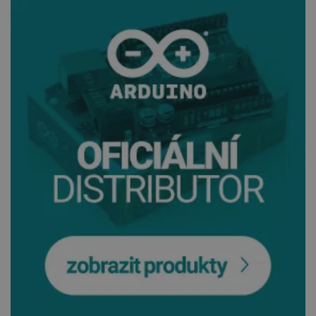
_smvs
.botland.cz
59 minut
53 sekund
VISITOR_PRIVACY_METADATA
YouTube
5 měsíců
.youtube.com
4 týdny