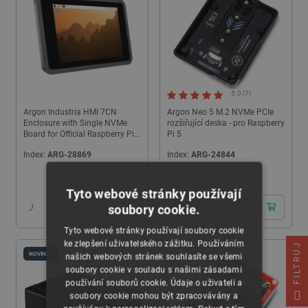
5.0 (7)
Argon Industria HMI 7CN
Argon Neo 5 M.2 NVMe PCIe
Enclosure with Single NVMe
rozšiřující deska - pro Raspberry
Board for Official Raspberry Pi
Pi 5
7-Inch Screen
Index:
ARG-28869
Index:
ARG-24844
24h
24h
Tyto webové stránky používají
soubory cookie.
Tyto webové stránky používají soubory cookie
ke zlepšení uživatelského zážitku. Používáním
FILTRUJ
NOVINKA
našich webových stránek souhlasíte se všemi
soubory cookie v souladu s našimi zásadami
používání souborů cookie. Údaje o uživateli a
soubory cookie mohou být zpracovávány a