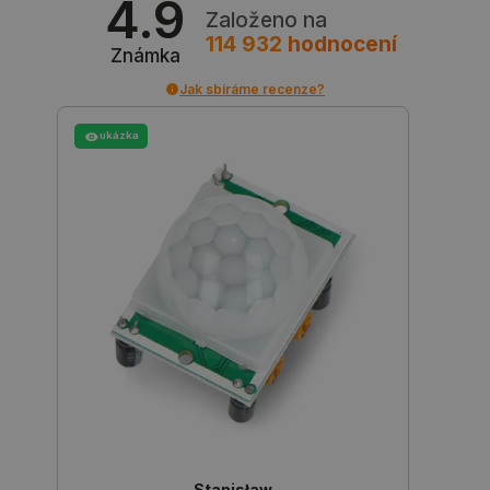
4.9
Založeno na
114 932
hodnocení
Známka
Jak sbíráme recenze?
critAccountId
botland.cz
9 minut
52 sekund
ukázka
Storage declaration
Storage
Název
Popis
type
cartSkuToUrl
Místní
Stanisław