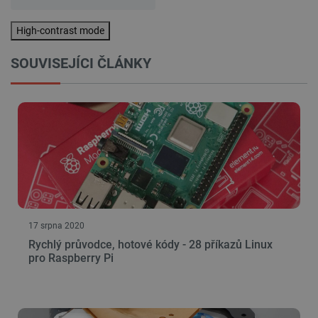
Zásadách ochrany soukromí Google
High-contrast mode
SOUVISEJÍCI ČLÁNKY
_smvs
.botland.cz
59 minut
53 sekund
VISITOR_PRIVACY_METADATA
YouTube
5 měsíců
.youtube.com
4 týdny
17 srpna 2020
Rychlý průvodce, hotové kódy - 28 příkazů Linux
pro Raspberry Pi