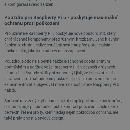
a konfiguraci svého zařízení.
_lb
.botland.cz
Zavřením
Pouzdro pro Raspberry Pi 5 - poskytuje maximální
prohlížeče
ochranu proti poškození
Pro uživatele Raspberry Pi 5 poskytuje nové pouzdro štít, který
chrání cenné komponenty před různými hrozbami. Jeho hlavním
úkolem je chránit citlivé součásti systému před potenciálním
poškozením, jako jsou nárazy nebo zaplavení.
Pouzdro je odolné a pevné, takže je schopné odolat drsným
podmínkám a udržuje vaše Raspberry Pi 5 v bezpečí v různých
situacích. Uživatelé si díky ní mohou být jisti, že jejich zařízení je
chráněno proti náhodnému poškození, což jim umožňuje volně
experimentovat a objevovat nové možnosti, které Raspberry Pi 5
nabízí.
critData
botland.cz
9 minut
51 sekund
Správně navržený kryt neomezuje přístup k portům a konektorům,
což umožňuje plnou funkčnost a komfort používání. Jedná se o
perfektní řešení pro ty, kteří hledají nejen pokročilou ochranu, ale
také praktičnost a stylový design.