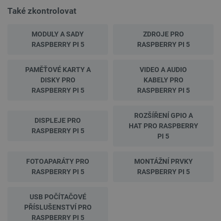
Soubory cílení
Funkční soubory
Také zkontrolovat
Nezbytně nutné soubory cookie umožňují základní
funkce webových stránek, jako je přihlášení
MODULY A SADY
ZDROJE PRO
uživatele a správa účtu. Webové stránky nelze bez
nezbytně nutných souborů cookie správně
RASPBERRY PI 5
RASPBERRY PI 5
používat.
Poskytovatel
/
PAMĚŤOVÉ KARTY A
Název
VIDEO A AUDIO
Vyprší
Doména
DISKY PRO
KABELY PRO
udid
.botland.cz
4 týdny 2
RASPBERRY PI 5
RASPBERRY PI 5
dny
ROZŠÍŘENÍ GPIO A
DISPLEJE PRO
HAT PRO RASPBERRY
RASPBERRY PI 5
PI 5
FOTOAPARÁTY PRO
MONTÁŽNÍ PRVKY
RASPBERRY PI 5
RASPBERRY PI 5
__cf_bm
Cloudflare Inc.
29 minut
.heureka.group
58 sekund
USB POČÍTAČOVÉ
PŘÍSLUŠENSTVÍ PRO
RASPBERRY PI 5