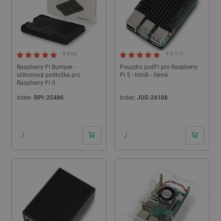
5.0 (4)
5.0 (11)
Raspberry Pi Bumper -
Pouzdro justPi pro Raspberry
silikonová podložka pro
Pi 5 - hliník - černé
Raspberry Pi 5
Index:
RPI-25486
Index:
JUS-24108
24h
24h