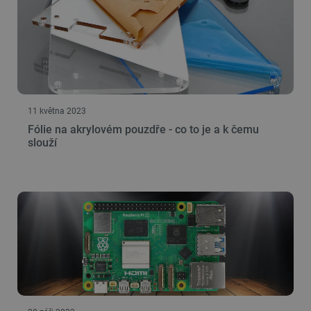
PrestaShop-
.botland.cz
2 týdny 6
[abcdef0123456789]{32}
dní
11 května 2023
Fólie na akrylovém pouzdře - co to je a k čemu
slouží
isListDisplay
botland.cz
Zavřením
prohlížeče
critCartData
botland.cz
9 minut
54 sekund