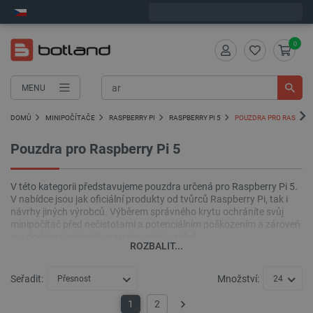
Expedujeme v pondělí
0
MENU
DOMŮ
MINIPOČÍTAČE
RASPBERRY PI
RASPBERRY PI 5
POUZDRA PRO RASPBERR
Pouzdra pro Raspberry Pi 5
V této kategorii představujeme pouzdra určená pro Raspberry Pi 5.
V nabídce jsou jak oficiální produkty od tvůrců Raspberry Pi, tak i
návrhy jiných výrobců. Výběrem správného krytu ochráníte svůj
minipočítač před nečistotami a potenciálním poškozením a zároveň
mu dodáte funkčnější a atraktivnější vzhled.
ROZBALIT...
Seřadit:
Množství:
Přesnost
24
1
2
Další