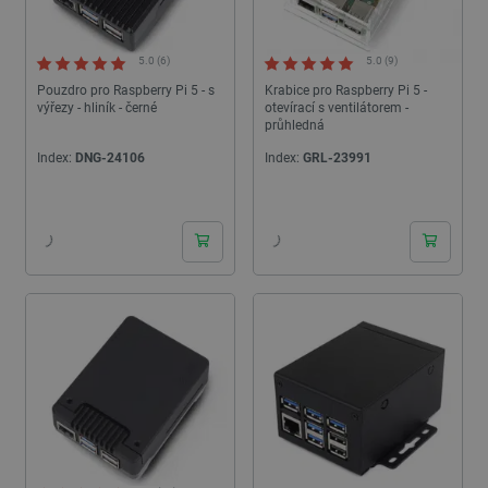
5.0 (6)
5.0 (9)
Pouzdro pro Raspberry Pi 5 - s
Krabice pro Raspberry Pi 5 -
výřezy - hliník - černé
otevírací s ventilátorem -
průhledná
Index:
DNG-24106
Index:
GRL-23991
24h
24h