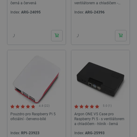
černá a červená
ventilátorem a chladičem -
hliník - černé
Index:
ARG-24095
Index:
ARG-24396
24h
24h
4.8 (22)
5.0 (1)
Pouzdro pro Raspberry Pi 5
Argon ONE V5 Case pro
oficiální - červeno-bílé
Raspberry Pi 5 - s ventilátorem
a chladičem - hliník - černá
Index:
RPI-23923
Index:
ARG-25993