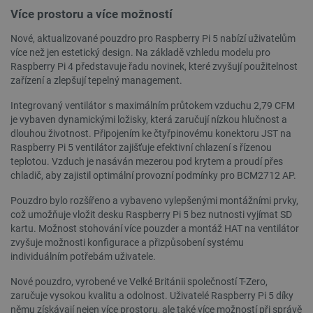
Více prostoru a více možností
Nové, aktualizované pouzdro pro Raspberry Pi 5 nabízí uživatelům
více než jen estetický design. Na základě vzhledu modelu pro
Raspberry Pi 4 představuje řadu novinek, které zvyšují použitelnost
PHPSESSID
PHP.net
Zavřením
zařízení a zlepšují tepelný management.
botland.cz
prohlížeče
Integrovaný ventilátor s maximálním průtokem vzduchu 2,79 CFM
je vybaven dynamickými ložisky, která zaručují nízkou hlučnost a
dlouhou životnost. Připojením ke čtyřpinovému konektoru JST na
Raspberry Pi 5 ventilátor zajišťuje efektivní chlazení s řízenou
teplotou. Vzduch je nasáván mezerou pod krytem a proudí přes
chladič, aby zajistil optimální provozní podmínky pro BCM2712 AP.
Pouzdro bylo rozšířeno a vybaveno vylepšenými montážními prvky,
což umožňuje vložit desku Raspberry Pi 5 bez nutnosti vyjímat SD
kartu. Možnost stohování více pouzder a montáž HAT na ventilátor
zvyšuje možnosti konfigurace a přizpůsobení systému
individuálním potřebám uživatele.
Nové pouzdro, vyrobené ve Velké Británii společností T-Zero,
zaručuje vysokou kvalitu a odolnost. Uživatelé Raspberry Pi 5 díky
němu získávají nejen více prostoru, ale také více možností při správě