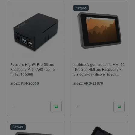
NOVINKA
Pouzdro HighPi Pro 5S pro
Krabice Argon Industria HMI 5C
Raspberry Pi 5 - ABS - černé -
- Krabice HMI pro Raspberry Pi
PiHut 106008
5 a dotykový displej Touch
Display 2 5''
Index:
PIH-26090
Index:
ARG-28870
24h
24h
NOVINKA