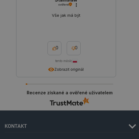
úložiště
ověřené
_gcl_ls
Místní
Vše jak má být
úložiště
luigis.env.v2.159265-
Úložiště
245523
relace
lbx_ac_easystorage
Úložiště
relace
0
0
_cltk
Úložiště
relace
tento měsíc
szn:idnts:cch
Místní
Zobrazit originál
úložiště
sid
Místní
úložiště
_smvc
Místní
Recenze získané a ověřené uživatelem
úložiště
KONTAKT
Poskytovatel
/
Název
Poskytovatel
Doména
Název
Vyprší
Popis