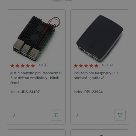
5.0 (4)
5.0 (14)
justPi pouzdro pro Raspberry Pi
Pouzdro pro Raspberry Pi 5,
5 se dvěma ventilátory - hliník -
oficiální - grafitové
černá
Index:
JUS-24107
Index:
RPI-23924
24h
24h