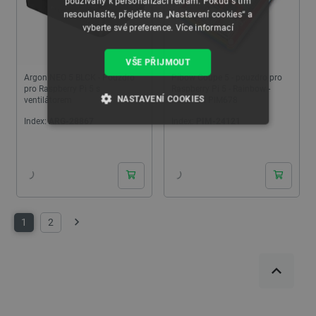
používány k personalizaci reklam. Pokud s tím
nesouhlasíte, přejděte na „Nastavení cookies“ a
vyberte své preference.
Více informací
VŠE PŘIJMOUT
Argon NEO 5 BLCK - Pouzdro
Pibow Coupe 5 - pouzdro pro
pro Raspberry Pi 5 s
Raspberry Pi 5 - Rainbow -
NASTAVENÍ COOKIES
ventilátorem
PiMoroni PIM678
Index:
ARG-28867
Index:
PIM-24121
NEZBYTNĚ NUTNÉ SOUBORY
24h
24h
VÝKONOVÉ SOUBORY
SOUBORY CÍLENÍ
1
2
Další
FUNKČNÍ SOUBORY
Nezbytně nutné soubory
Výkonové soubory