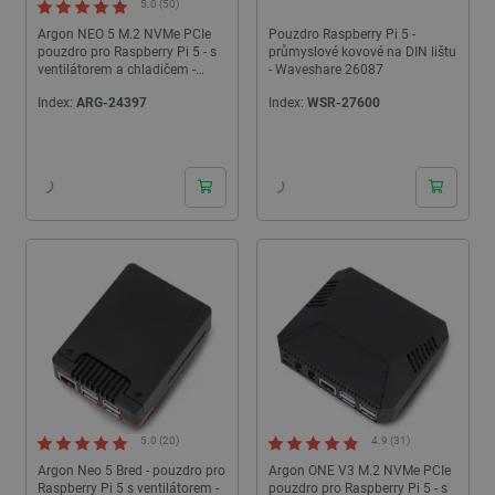
5.0 (50)
Argon NEO 5 M.2 NVMe PCIe
Pouzdro Raspberry Pi 5 -
pouzdro pro Raspberry Pi 5 - s
průmyslové kovové na DIN lištu
ventilátorem a chladičem -
- Waveshare 26087
hliník - černé
Index:
ARG-24397
Index:
WSR-27600
24h
24h
5.0 (20)
4.9 (31)
Argon Neo 5 Bred - pouzdro pro
Argon ONE V3 M.2 NVMe PCIe
Raspberry Pi 5 s ventilátorem -
pouzdro pro Raspberry Pi 5 - s