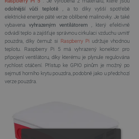
Raspberry Pi 5
. Je vyrobena z materiálů, které jsou
odolnější vůči teplotě
, a to díky vyšší spotřebě
elektrické energie páté verze oblíbené malinovky. Je také
vybavena
vyhrazeným ventilátorem
, který efektivně
odvádí teplo a zajišťuje správnou cirkulaci vzduchu uvnitř
pouzdra, díky čemuž si
Raspberry Pi
udržuje vhodnou
teplotu. Raspberry Pi 5 má vyhrazený konektor pro
připojení ventilátoru, díky kterému je plynule regulována
rychlost otáčení. Přístup ke GPIO pinům je možný po
sejmutí horního krytu pouzdra, podobně jako u předchozí
verze pouzdra.