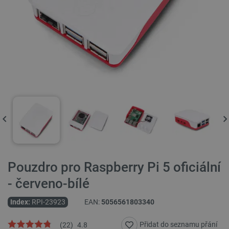
Pouzdro pro Raspberry Pi 5 oficiální
- červeno-bílé
Index:
RPI-23923
EAN:
5056561803340
Přidat do seznamu přání
(
22
)
4.8