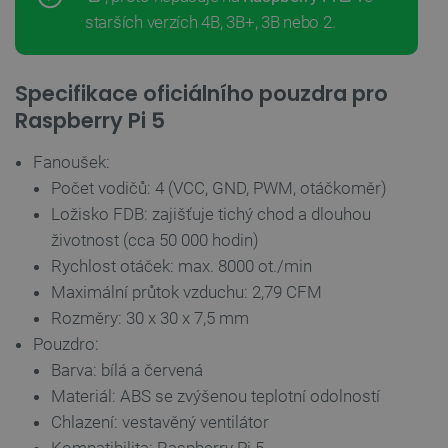
starších verzích 4B, 3B+, 3B nebo 2.
__cf_bm
Cloudflare Inc.
29 minut
Specifikace oficiálního pouzdra pro
.heureka.group
58 sekund
Raspberry Pi 5
Fanoušek:
Zásadách
Počet vodičů: 4 (VCC, GND, PWM, otáčkoměr)
ochrany soukromí Google
Ložisko FDB: zajišťuje tichý chod a dlouhou
životnost (cca 50 000 hodin)
Rychlost otáček: max. 8000 ot./min
_smvs
.botland.cz
59 minut
53 sekund
Maximální průtok vzduchu: 2,79 CFM
Rozměry: 30 x 30 x 7,5 mm
Pouzdro:
Barva: bílá a červená
VISITOR_PRIVACY_METADATA
YouTube
5 měsíců
Materiál: ABS se zvýšenou teplotní odolností
.youtube.com
4 týdny
Chlazení: vestavěný ventilátor