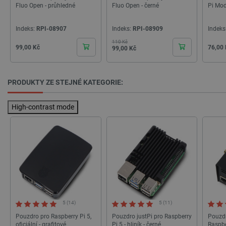
Fluo Open - průhledné
Fluo Open - černé
Pi Mod
Indeks:
RPI-08907
Indeks:
RPI-08909
Indeks
critCartData
botland.cz
9 minut
110 Kč
Základní cena
Cena
Cena
54 sekund
Cena
99,00 Kč
76,00
99,00 Kč
PRODUKTY ZE STEJNÉ KATEGORIE:
High-contrast mode
CookieScriptConsent
CookieScript
2 měsíce
botland.cz
4 týdny
5 (14)
5 (11)
Pouzdro pro Raspberry Pi 5,
Pouzdro justPi pro Raspberry
Pouzdr
oficiální - grafitové
Pi 5 - hliník - černé
Raspber