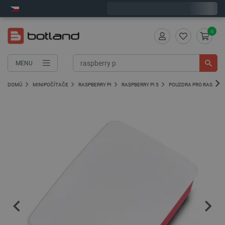
Expedujeme v pondělí
0
MENU
DOMŮ
MINIPOČÍTAČE
RASPBERRY PI
RASPBERRY PI 5
POUZDRA PRO RASPBERR