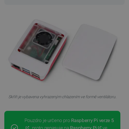
SOUBORY CÍLENÍ
FUNKČNÍ SOUBORY
Nezbytně nutné soubory
Výkonové soubory
Soubory cílení
Funkční soubory
Nezbytně nutné soubory cookie umožňují základní
funkce webových stránek, jako je přihlášení
uživatele a správa účtu. Webové stránky nelze bez
nezbytně nutných souborů cookie správně používat.
Poskytovatel
/
Název
Vyprší
Doména
Skříň je vybavena vyhrazeným chlazením ve formě ventilátoru.
udid
.botland.cz
4 týdny 2
dny
Pouzdro je určeno pro
Raspberry Pi verze 5
, proto nepasuje na
Raspberry Pi
ve