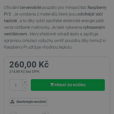
Oficiální
červenobílé
pouzdro pro minipočítač
Raspberry
Pi 5
. Je vyrobena z materiálů, které jsou
odolnější vůči
teplotě
, a to díky vyšší spotřebě elektrické energie páté
verze oblíbené malinovky. Je také vybavena
vyhrazeným
ventilátorem
, který efektivně odvádí teplo a zajišťuje
správnou cirkulaci vzduchu uvnitř pouzdra, díky čemuž si
Raspberry Pi udržuje vhodnou teplotu.
260,00 Kč
214,88 Kč bez DPH.
+
PŘIDAT DO KOŠÍKU
−
Zkontrolujte množství