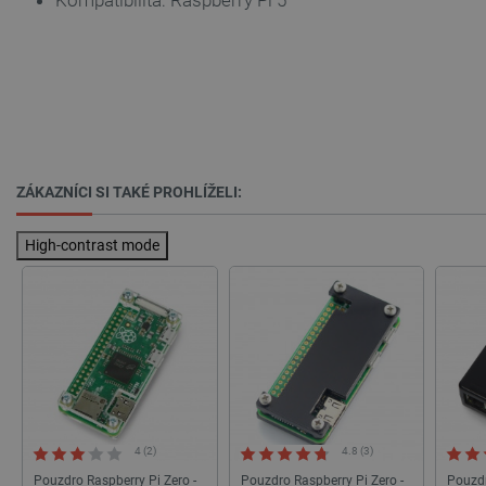
Kompatibilita: Raspberry Pi 5
ZÁKAZNÍCI SI TAKÉ PROHLÍŽELI:
High-contrast mode
PrestaShop-
.botland.cz
2 týdny 6
[abcdef0123456789]{32}
dní
isListDisplay
botland.cz
Zavřením
4 (2)
4.8 (3)
prohlížeče
Pouzdro Raspberry Pi Zero -
Pouzdro Raspberry Pi Zero -
Pouzdr