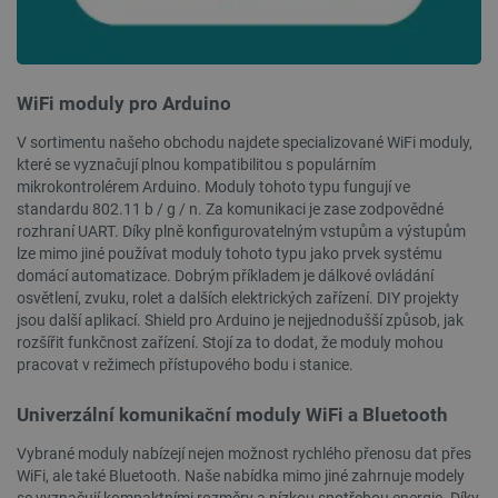
VÝKONOVÉ SOUBORY
SOUBORY CÍLENÍ
WiFi moduly pro Arduino
FUNKČNÍ SOUBORY
V sortimentu našeho obchodu najdete specializované WiFi moduly,
které se vyznačují plnou kompatibilitou s populárním
mikrokontrolérem Arduino. Moduly tohoto typu fungují ve
standardu 802.11 b / g / n. Za komunikaci je zase zodpovědné
Nezbytně nutné soubory
Výkonové soubory
rozhraní UART. Díky plně konfigurovatelným vstupům a výstupům
lze mimo jiné používat moduly tohoto typu jako prvek systému
Soubory cílení
Funkční soubory
domácí automatizace. Dobrým příkladem je dálkové ovládání
osvětlení, zvuku, rolet a dalších elektrických zařízení. DIY projekty
Nezbytně nutné soubory cookie umožňují základní
funkce webových stránek, jako je přihlášení
jsou další aplikací. Shield pro Arduino je nejjednodušší způsob, jak
uživatele a správa účtu. Webové stránky nelze bez
rozšířit funkčnost zařízení. Stojí za to dodat, že moduly mohou
nezbytně nutných souborů cookie správně
pracovat v režimech přístupového bodu i stanice.
používat.
Poskytovatel
/
Univerzální komunikační moduly WiFi a Bluetooth
Název
Vyprší
Doména
Vybrané moduly nabízejí nejen možnost rychlého přenosu dat přes
udid
.botland.cz
4 týdny 2
dny
WiFi, ale také Bluetooth. Naše nabídka mimo jiné zahrnuje modely