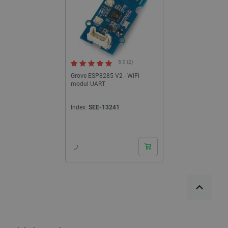
5.0 (2)
Grove ESP8285 V2 - WiFi
modul UART
Index:
SEE-13241
24h