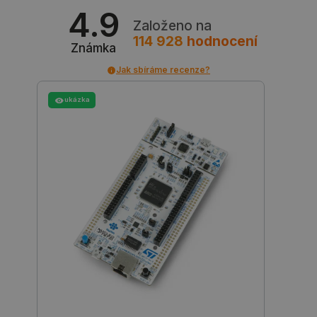
4.9
Založeno na
isListDisplay
botland.cz
Zavřením
prohlížeče
114 928
hodnocení
Známka
Jak sbíráme recenze?
ukázka
critCartData
botland.cz
9 minut
54 sekund
CookieScriptConsent
CookieScript
2 měsíce
botland.cz
4 týdny