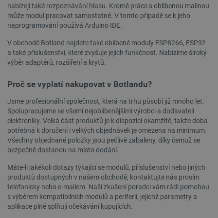
VISITOR_PRIVACY_METADATA
YouTube
5 měsíců
nabízejí také rozpoznávání hlasu. Kromě práce s oblíbenou malinou
.youtube.com
4 týdny
může modul pracovat samostatně. V tomto případě se k jeho
naprogramování používá Arduino IDE.
V obchodě Botland najdete také oblíbené moduly ESP8266, ESP32
a také příslušenství, které zvyšuje jejich funkčnost. Nabízíme široký
výběr adaptérů, rozšíření a krytů.
Proč se vyplatí nakupovat v Botlandu?
Jsme profesionální společnost, která na trhu působí již mnoho let.
Spolupracujeme se všemi nejoblíbenějšími výrobci a dodavateli
elektroniky. Velká část produktů je k dispozici okamžitě, takže doba
potřebná k doručení i velkých objednávek je omezena na minimum.
Všechny objednané položky jsou pečlivě zabaleny, díky čemuž se
bezpečně dostanou na místo dodání.
Máte-li jakékoli dotazy týkající se modulů, příslušenství nebo jiných
produktů dostupných v našem obchodě, kontaktujte nás prosím
PrestaShop-
.botland.cz
2 týdny 6
telefonicky nebo e-mailem. Naši zkušení poradci vám rádi pomohou
[abcdef0123456789]{32}
dní
s výběrem kompatibilních modulů a periferií, jejichž parametry a
aplikace plně splňují očekávání kupujících.