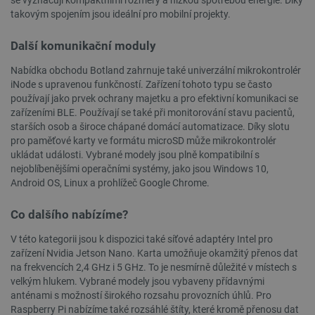
se vyznačují kompaktními rozměry a nízkou spotřebou energie. Díky
takovým spojením jsou ideální pro mobilní projekty.
Další komunikační moduly
Nabídka obchodu Botland zahrnuje také univerzální mikrokontrolér
iNode s upravenou funkčností. Zařízení tohoto typu se často
používají jako prvek ochrany majetku a pro efektivní komunikaci se
__cf_bm
Cloudflare Inc.
29 minut
.heureka.group
58 sekund
zařízeními BLE. Používají se také při monitorování stavu pacientů,
starších osob a široce chápané domácí automatizace. Díky slotu
pro paměťové karty ve formátu microSD může mikrokontrolér
ukládat události. Vybrané modely jsou plně kompatibilní s
nejoblíbenějšími operačními systémy, jako jsou Windows 10,
Zásadách ochrany soukromí Google
Android OS, Linux a prohlížeč Google Chrome.
Co dalšího nabízíme?
V této kategorii jsou k dispozici také síťové adaptéry Intel pro
_smvs
.botland.cz
59 minut
53 sekund
zařízení Nvidia Jetson Nano. Karta umožňuje okamžitý přenos dat
na frekvencích 2,4 GHz i 5 GHz. To je nesmírně důležité v místech s
velkým hlukem. Vybrané modely jsou vybaveny přídavnými
anténami s možností širokého rozsahu provozních úhlů. Pro
Raspberry Pi nabízíme také rozsáhlé štíty, které kromě přenosu dat