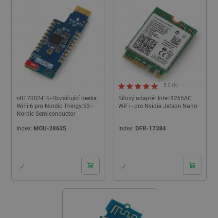
5.0 (9)
nRF7002-EB - Rozšiřující deska
Síťový adaptér Intel 8265AC
WiFi 6 pro Nordic Thingy:53 -
WiFi - pro Nvidia Jetson Nano
Nordic Semiconductor
Index:
MOU-28635
Index:
DFR-17384
24h
24h