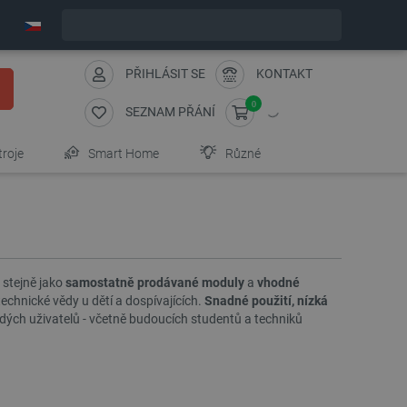
Objednejte do:
5
:
30
:
08
zašleme dnes - GLS!
PŘIHLÁSIT SE
KONTAKT
0
SEZNAM PŘÁNÍ
troje
Smart Home
Různé
 stejně jako
samostatně prodávané moduly
a
vhodné
echnické vědy u dětí a dospívajících.
Snadné použití, nízká
dých uživatelů - včetně budoucích studentů a techniků