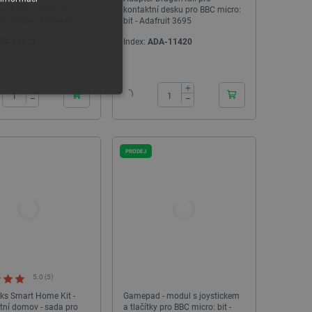
 - Push - sada se
kontaktní desku pro BBC micro:
 buldozer - DFRobot
bit - Adafruit 3695
6-P
FR-19012
Index:
ADA-11420
24h
24h
+
+
−
−
PRODEJ
y
 Webové stránky nelze bez
5.0 (5)
ařízení, která mají přístup k
ks Smart Home Kit -
Gamepad - modul s joystickem
la uživatelskou zkušenost.
ntní domov - sada pro
a tlačítky pro BBC micro: bit -