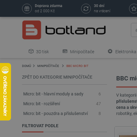
Doprava zdarma
30 dní
od 2 000 Kč
na vrácení
3D tisk
Minipočítače
Elektronika
DOMŮ
MINIPOČÍTAČE
BBC MICRO: BIT
ZPĚT DO KATEGORIE MINIPOČÍTAČE
BBC mic
Micro: bit - hlavní moduly a sady
6
V kategori
příslušens
Micro: bit - rozšíření
47
cena a skv
Micro: bit - pouzdra a příslušenství
8
robotiky, e
FILTROVAT PODLE