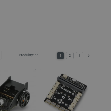
Produkty:
66
1
2
3
Další