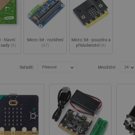
t - hlavní
Micro: bit - rozšíření
Micro: bit - pouzdra a
 sady
(6)
(47)
příslušenství
(8)
Seřadit:
Množství:
Přesnost
24