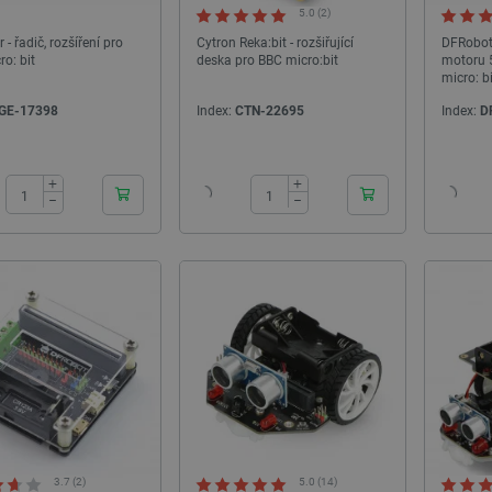
ndex:
CRL-28305
Index:
OUT-29366
5.0 (2)
 - řadič, rozšíření pro
Cytron Reka:bit - rozšiřující
DFRobot 
o: bit
deska pro BBC micro:bit
motoru 5
micro: bi
GE-17398
Index:
CTN-22695
Index:
D
24h
24h
+
+
−
−
PRODEJ
PRODEJ
3.7 (2)
5.0 (14)