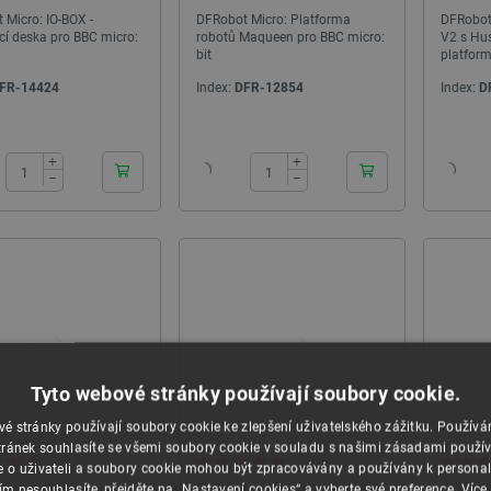
 Micro: IO-BOX -
DFRobot Micro: Platforma
DFRobot
ící deska pro BBC micro:
robotů Maqueen pro BBC micro:
V2 s Hus
bit
platform
UCLEO -G070RB - s MCU
Aeotec Z-Stick Gen5+ - USB modul - Z-Wave
DFRobot
 podporuje připojení Arduino
FR-14424
Index:
DFR-12854
Index:
D
a ST morpho
24h
24h
ndex:
MAS-20043
Index:
ZWV-24345
+
+
−
−
30 dní před
Nejnižší cena 30 dní před
2,00 Kč
slevou:
1 293,00 Kč
Tyto webové stránky používají soubory cookie.
é stránky používají soubory cookie ke zlepšení uživatelského zážitku. Použív
ránek souhlasíte se všemi soubory cookie v souladu s našimi zásadami použí
5.0 (4)
5.0 (3)
e o uživateli a soubory cookie mohou být zpracovávány a používány k personal
 micro: Maqueen
DFRobot micro: Maqueen
DFRobot
ím nesouhlasíte, přejděte na „Nastavení cookies“ a vyberte své preference.
Více