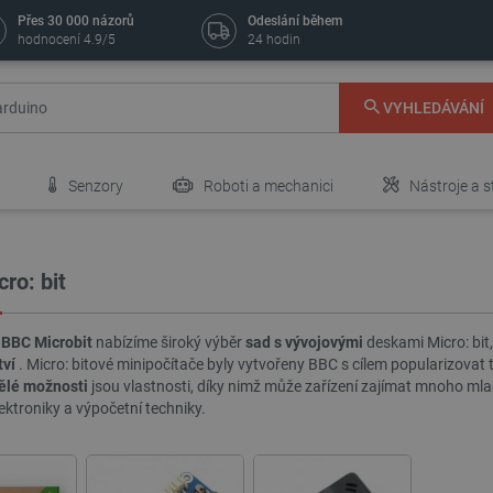
Přes 30 000 názorů
Odeslání během
hodnocení 4.9/5
24 hodin
VYHLEDÁVÁNÍ
Senzory
Roboti a mechanici
Nástroje a s
ro: bit
i
BBC Microbit
nabízíme široký výběr
sad s vývojovými
deskami Micro: bit,
tví
. Micro: bitové minipočítače byly vytvořeny BBC s cílem popularizovat t
ělé možnosti
jsou vlastnosti, díky nimž může zařízení zajímat mnoho mla
lektroniky a výpočetní techniky.