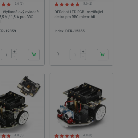
Index:
PKT-29226
Index:
SUN-2
5.0 (6)
5.0 (2)
- čtyřkanálový ovladač
DFRobot LED RGB - rozšiřující
,5 V / 1,5 A pro BBC
deska pro BBC micro: bit
t
FR-12359
Index:
DFR-12355
24h
24h
+
+
−
−
PRODEJ
PRODEJ
PRODEJ
4.8 (5)
4.9 (8)