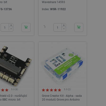
idmi a roboty. To je pro web
o: bit
Waveshare 14593
 používání jejich webových
FS-13736
Index:
WSR-11922
é relace napříč požadavky
24h
24h
+
+
živatele a volby soukromí
−
−
 o souhlasu návštěvníka s
ením, které zajistí, že
spektovány.
 založeného na enginu
referencí, jak se produkty
 aby se obsah nákupního
bchodu nebo při opuštění
pt.com k zapamatování
ů. Je nutné, aby banner
5.0 (8)
5.0 (2)
idmi a roboty. To je pro web
 používání jejich webových
hield v2.0 - rozšiřující
Grove Creator Kit - Alpha - sada
o BBC micro: bit
20 modulů Grove pro Arduino
idmi a roboty. To je pro web