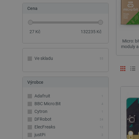
Cena
27
Kč
132235
Kč
Micro: bi
moduly a
Ve skladu
55
Výrobce
Adafruit
1
BBC Micro:Bit
4
Cytron
1
DFRobot
24
ElecFreaks
12
justPi
2