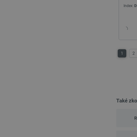
Index:
D
_lb_ccc
PHPSESSID
1
2
_lb
critData
critAccountId
Také zko
Storage declaration
R
Název
cartSkuToUrl