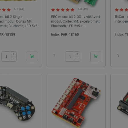
5.0 (44)
5.0 (49)
o: bit 2 Single -
BBC micro: bit 2 GO - vzdělávací
BitCar -
ací modul, Cortex M4,
modul, Cortex M4, akcelerometr,
intelige
metr, Bluetooth, LED 5x5
Bluetooth, LED 5x5 +
příslušenství
AR-18159
Index:
FAR-18160
Index:
T
NOVINKA
24h
24h
+
+
−
−
yin Ultra PLA filament 1,75 mm
3D tiskárna - Bambu Lab X2D Combo -
kg - oceánská modrá
Výprodej