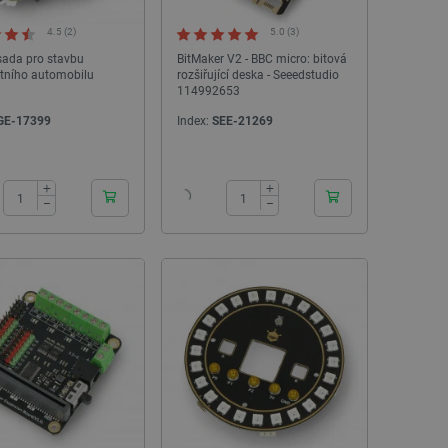
4.5 (2)
5.0 (3)
 sada pro stavbu
BitMaker V2 - BBC micro: bitová
ntního automobilu
rozšiřující deska - Seeedstudio
114992653
GE-17399
Index:
SEE-21269
NOVINKA
NOVINKA
24h
24h
BALÍČEK
+
+
−
−
Balení - 3D tiskárna - Creality K2 Plus Combo
eSUN PLA+ filament 1,75 
+ 6 PLA filamenty