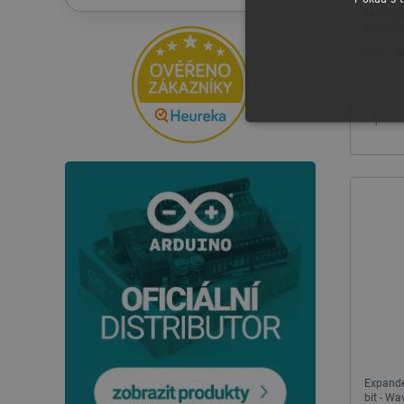
Mechanic
chapadl
ROB015
Index:
D
NEZBYTNĚ NUTN
FUNKČNÍ SOUBO
Nezbytně nutné soubory cooki
nezbytně nutných souborů coo
Název
udid
Expande
bit - W