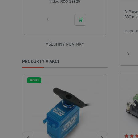
Index:
CRL-28377
I
BitPlayer
BBC micr
Index:
T
VŠECHNY NOVINKY
PRODUKTY V AKCI
PRODEJ
PRODEJ