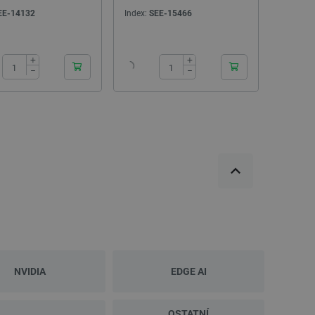
 používání jejich webových
EE-14132
Index:
SEE-15466
 souhlasu s používáním
24h
24h
ajištěn soulad se
ité kategorie souborů
+
+
−
−
e PHP. Toto je univerzální
lací uživatelů. Obvykle se
 může být specifické pro
lášeného stavu uživatele
 zátěže, aby se zajistilo, že
aci prohlížení směřovány na
ránek a uživatelský komfort.
kých uživatelských údajů pro
 což zajišťuje více
 pro účet, který je
líčovou roli při umožnění
relacemi a správou účtů.
NVIDIA
EDGE AI
Popis
OSTATNÍ