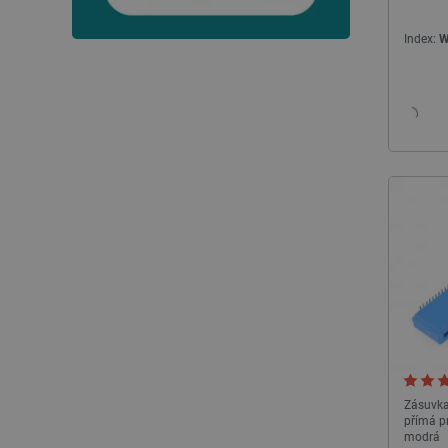
__cf_bm
Index:
W
_smvs
VISITOR_PRIVACY_METAD
Zásadách ochrany soukrom
PrestaShop-
[abcdef0123456789]{32}
isListDisplay
critCartData
CookieScriptConsent
__cf_bm
Zásuvka
přímá pr
__cf_bm
modrá