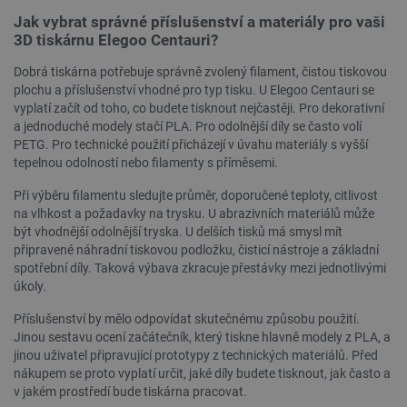
Jak vybrat správné příslušenství a materiály pro vaši
3D tiskárnu Elegoo Centauri?
Dobrá tiskárna potřebuje správně zvolený filament, čistou tiskovou
plochu a příslušenství vhodné pro typ tisku. U Elegoo Centauri se
CookieScriptConsent
CookieScript
2 měsíce
botland.cz
4 týdny
vyplatí začít od toho, co budete tisknout nejčastěji. Pro dekorativní
a jednoduché modely stačí PLA. Pro odolnější díly se často volí
PETG. Pro technické použití přicházejí v úvahu materiály s vyšší
tepelnou odolností nebo filamenty s příměsemi.
Při výběru filamentu sledujte průměr, doporučené teploty, citlivost
na vlhkost a požadavky na trysku. U abrazivních materiálů může
být vhodnější odolnější tryska. U delších tisků má smysl mít
připravené náhradní tiskovou podložku, čisticí nástroje a základní
spotřební díly. Taková výbava zkracuje přestávky mezi jednotlivými
úkoly.
__cf_bm
Cloudflare Inc.
29 minut
.bambulab.com
54 sekund
Příslušenství by mělo odpovídat skutečnému způsobu použití.
Jinou sestavu ocení začátečník, který tiskne hlavně modely z PLA, a
jinou uživatel připravující prototypy z technických materiálů. Před
nákupem se proto vyplatí určit, jaké díly budete tisknout, jak často a
v jakém prostředí bude tiskárna pracovat.