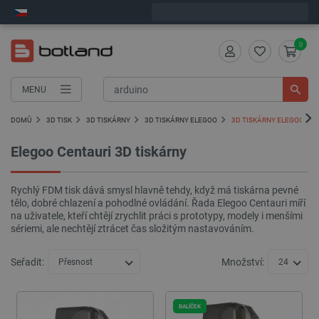
Expedujeme v pondělí
0
MENU
DOMŮ
3D TISK
3D TISKÁRNY
3D TISKÁRNY ELEGOO
3D TISKÁRNY ELEGOO CE
Elegoo Centauri 3D tiskárny
Rychlý FDM tisk dává smysl hlavně tehdy, když má tiskárna pevné
tělo, dobré chlazení a pohodlné ovládání. Řada Elegoo Centauri míří
na uživatele, kteří chtějí zrychlit práci s prototypy, modely i menšími
sériemi, ale nechtějí ztrácet čas složitým nastavováním.
Seřadit:
Množství:
Přesnost
24
BALÍČEK