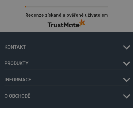
_lb
.botland.cz
Zavřením
prohlížeče
Recenze získané a ověřené uživatelem
KONTAKT
PRODUKTY
INFORMACE
critData
botland.cz
9 minut
51 sekund
O OBCHODĚ
VĚDA
VÁŠ ÚČET