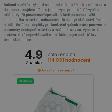
Botland nabízí široký sortiment produktů pro
3D tisk
a informace o
dostupnosti najdete přímo u jednotlivých produktů. Při výběru
můžete využít poradenství specialistů, kteří pomohou ověřit
__cf_bm
Cloudflare Inc.
29 minut
kompatibilitu materiálu, náhradních dílů nebo příslušenství. Pokud
.webshopapp.com
56 sekund
hledáte tiskárnu a doplňky pro konkrétní způsob práce, porovnejte
parametry, dostupné materiály a možnosti servisu. Vyberte si
sestavu, která odpovídá vašim projektům, nejen podle čísla v
technické tabulce.
4.9
Založeno na
114 931
hodnocení
Známka
_lb_ccc
.botland.cz
1 rok
Jak sbíráme recenze?
ukázka