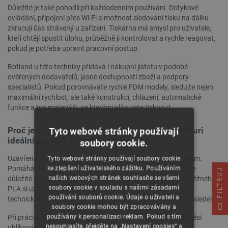
Důležité je také pohodlí při každodenním používání. Dotykové
ovládání, připojení přes Wi-Fi a možnost sledování tisku na dálku
zkracují čas strávený u zařízení. Tiskárna má smysl pro uživatele,
kteří chtějí spustit úlohu, průběžně ji kontrolovat a rychle reagovat,
pokud je potřeba upravit pracovní postup.
Botland u této techniky přidává i nákupní jistotu v podobě
ověřených dodavatelů, jasné dostupnosti zboží a podpory
specialistů. Pokud porovnáváte rychlé FDM modely, sledujte nejen
maximální rychlost, ale také konstrukci, chlazení, automatické
funkce a typ materiálů, se kterými plánujete tisknout.
Proč je uzavřená konstrukce řady Elegoo Centauri
Tyto webové stránky používají
ideální pro tisk z náročných materiálů?
soubory cookie.
Uzavřená konstrukce má u tisku FDM velmi konkrétní význam.
Tyto webové stránky používají soubory cookie
Pomáhá udržovat stabilnější podmínky kolem výtisku, což je
ke zlepšení uživatelského zážitku. Používáním
FILTRUJ
našich webových stránek souhlasíte se všemi
důležité zejména u materiálů citlivých na změny teploty. U běžného
soubory cookie v souladu s našimi zásadami
PLA si uživatel často vystačí s otevřenou tiskárnou, ale u
používání souborů cookie. Údaje o uživateli a
technických filamentů může mít prostředí výrazný vliv na výsledek.
soubory cookie mohou být zpracovávány a
používány k personalizaci reklam. Pokud s tím
Při práci s materiály, jako je PETG, PC nebo filamenty s příměsí
nesouhlasíte, přejděte na „Nastavení cookies“ a
uhlíkových vláken, se vyplatí sledovat několik věcí: