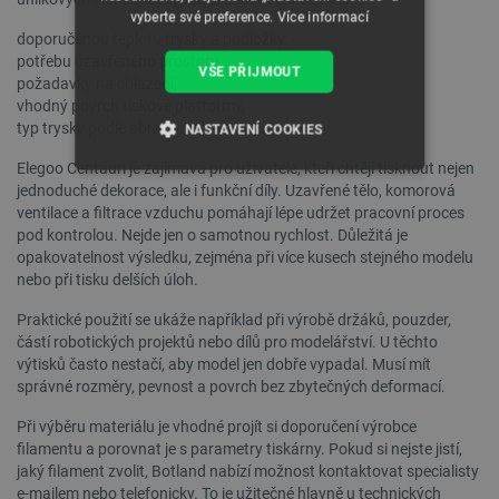
vyberte své preference.
Více informací
doporučenou teplotu trysky a podložky,
potřebu uzavřeného prostoru,
VŠE PŘIJMOUT
požadavky na chlazení,
vhodný povrch tiskové platformy,
typ trysky podle abrazivity filamentu.
NASTAVENÍ COOKIES
Elegoo Centauri je zajímavá pro uživatele, kteří chtějí tisknout nejen
NEZBYTNĚ NUTNÉ SOUBORY
jednoduché dekorace, ale i funkční díly. Uzavřené tělo, komorová
ventilace a filtrace vzduchu pomáhají lépe udržet pracovní proces
VÝKONOVÉ SOUBORY
pod kontrolou. Nejde jen o samotnou rychlost. Důležitá je
opakovatelnost výsledku, zejména při více kusech stejného modelu
nebo při tisku delších úloh.
SOUBORY CÍLENÍ
Praktické použití se ukáže například při výrobě držáků, pouzder,
FUNKČNÍ SOUBORY
částí robotických projektů nebo dílů pro modelářství. U těchto
výtisků často nestačí, aby model jen dobře vypadal. Musí mít
správné rozměry, pevnost a povrch bez zbytečných deformací.
Při výběru materiálu je vhodné projít si doporučení výrobce
Nezbytně nutné soubory
Výkonové soubory
filamentu a porovnat je s parametry tiskárny. Pokud si nejste jistí,
jaký filament zvolit, Botland nabízí možnost kontaktovat specialisty
Soubory cílení
Funkční soubory
e-mailem nebo telefonicky. To je užitečné hlavně u technických