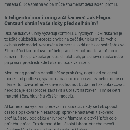
Nezbytně nutné soubory cookie umožňují základní
materiálů, kde špatná volba může znamenat delší ladění profilu.
funkce webových stránek, jako je přihlášení
uživatele a správa účtu. Webové stránky nelze bez
Inteligentní monitoring a AI kamera: Jak Elegoo
nezbytně nutných souborů cookie správně
Centauri chrání vaše tisky před selháním?
používat.
Poskytovatel
/
Dlouhé tiskové úlohy vyžadují kontrolu. U rychlých FDM tiskáren je
Název
Vyprší
Doména
to ještě důležitější, protože chyba na začátku tisku může rychle
udid
.botland.cz
4 týdny 2
ovlivnit celý model. Vestavěná kamera a vzdálené sledování přes Wi-
dny
Fi umožňují kontrolovat průběh práce bez nutnosti stát přímo u
zařízení. To je praktické při delších úlohách, při sériovém tisku nebo
při práci v prostředí, kde tiskárnu používá více lidí.
Monitoring pomáhá odhalit běžné problémy, například odlepení
modelu od podložky, špatné nanášení prvních vrstev nebo přerušení
filamentu. Uživatel může dříve rozhodnout, zda má tisk pokračovat,
nebo zda je lepší proces zastavit a upravit nastavení. Tím se šetří
materiál i čas, hlavně u větších modelů.
__cf_bm
Cloudflare Inc.
29 minut
.heureka.group
58 sekund
AI kamera má význam především v situacích, kdy se tisk spouští
často a opakovaně. Nezastoupí správné nastavení tiskového
profilu, čistou podložku ani vhodný filament, ale zvýší přehled o
průběhu práce. Pro domácí dílnu, školní laboratoř nebo menší
vývojový tým je taková kontrola velmi užitečná.