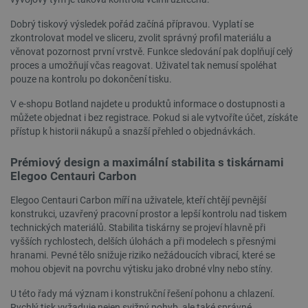
Zásadách ochrany soukromí Google
Dobrý tiskový výsledek pořád začíná přípravou. Vyplatí se
zkontrolovat model ve sliceru, zvolit správný profil materiálu a
věnovat pozornost první vrstvě. Funkce sledování pak doplňují celý
_smvs
.botland.cz
59 minut
proces a umožňují včas reagovat. Uživatel tak nemusí spoléhat
53 sekund
pouze na kontrolu po dokončení tisku.
V e-shopu Botland najdete u produktů informace o dostupnosti a
můžete objednat i bez registrace. Pokud si ale vytvoříte účet, získáte
přístup k historii nákupů a snazší přehled o objednávkách.
VISITOR_PRIVACY_METADATA
YouTube
5 měsíců
.youtube.com
4 týdny
Prémiový design a maximální stabilita s tiskárnami
Elegoo Centauri Carbon
Elegoo Centauri Carbon míří na uživatele, kteří chtějí pevnější
konstrukci, uzavřený pracovní prostor a lepší kontrolu nad tiskem
technických materiálů. Stabilita tiskárny se projeví hlavně při
vyšších rychlostech, delších úlohách a při modelech s přesnými
hranami. Pevné tělo snižuje riziko nežádoucích vibrací, které se
mohou objevit na povrchu výtisku jako drobné vlny nebo stíny.
U této řady má význam i konstrukční řešení pohonu a chlazení.
Rychlý tisk vyžaduje nejen svižný pohyb, ale také správné