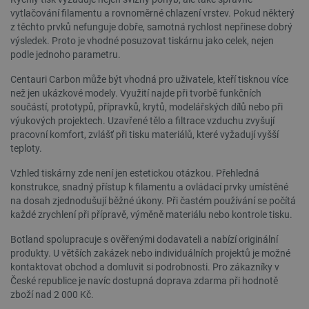
vytlačování filamentu a rovnoměrné chlazení vrstev. Pokud některý
z těchto prvků nefunguje dobře, samotná rychlost nepřinese dobrý
výsledek. Proto je vhodné posuzovat tiskárnu jako celek, nejen
podle jednoho parametru.
Centauri Carbon může být vhodná pro uživatele, kteří tisknou více
PrestaShop-
.botland.cz
2 týdny 6
[abcdef0123456789]{32}
dní
než jen ukázkové modely. Využití najde při tvorbě funkčních
součástí, prototypů, přípravků, krytů, modelářských dílů nebo při
výukových projektech. Uzavřené tělo a filtrace vzduchu zvyšují
pracovní komfort, zvlášť při tisku materiálů, které vyžadují vyšší
teploty.
isListDisplay
botland.cz
Zavřením
prohlížeče
Vzhled tiskárny zde není jen estetickou otázkou. Přehledná
konstrukce, snadný přístup k filamentu a ovládací prvky umístěné
na dosah zjednodušují běžné úkony. Při častém používání se počítá
každé zrychlení při přípravě, výměně materiálu nebo kontrole tisku.
critCartData
botland.cz
9 minut
Botland spolupracuje s ověřenými dodavateli a nabízí originální
54 sekund
produkty. U větších zakázek nebo individuálních projektů je možné
kontaktovat obchod a domluvit si podrobnosti. Pro zákazníky v
České republice je navíc dostupná doprava zdarma při hodnotě
zboží nad 2 000 Kč.