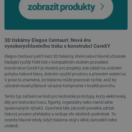
3D tiskárny Elegoo Centauri: Nová éra
vysokorychlostního tisku s konstrukcí CoreXY
Elegoo Centauri patří mezi 3D tiskárny, které osloví hlavně uživatele
hledající rychlý FDM tisk v kompaktním stolním provedení.
Konstrukce CoreXY je vhodná pro projekty, kde záleží na svižném
pohybu tiskové hlavy, dobrém využití prostoru a přesném vedení os.
V praxi to znamená, že tiskárna může pracovat rychle, aniž by
uživatel musel přijmout výrazný kompromis v kvalitě povrchu.
Tento typ zařízení se hodí pro technické prototypy, kryty elektroniky,
díly pro testování tvaru, figurky, organizéry nebo menší série
opakovaných výtisků. Uzavřené tělo zároveň pomáhá udržet
tiskový prostor přehledný a snižuje vliv okolních podmínek. To
oceníte hlavně tehdy, když tiskárna stojí v dílně, kanceláři nebo
učebně.