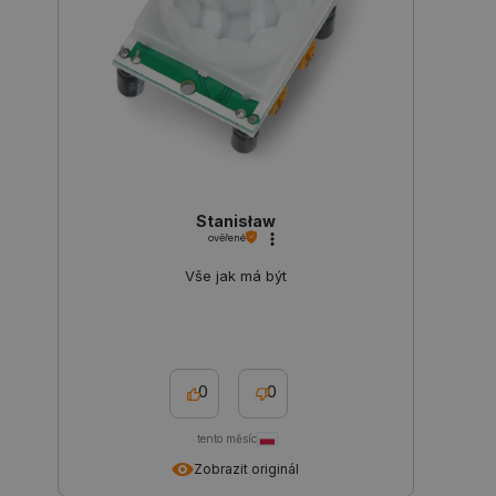
PHPSESSID
PHP.net
Zavřením
botland.cz
prohlížeče
Stanisław
ověřené
Vše jak má být
0
0
tento měsíc
Zobrazit originál