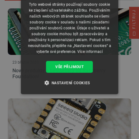
Tyto webové stránky používají soubory cookie
ke zlepšení uživatelského zážitku. Používáním
FILTRUJ
našich webových stránek souhlasíte se všemi
soubory cookie v souladu s našimi zásadami
používání souborů cookie. Údaje o uživateli a
soubory cookie mohou být zpracovávány a
používány k personalizaci reklam. Pokud s tím
nesouhlasíte, přejděte na „Nastavení cookies“ a
vyberte své preference.
Více informací
23 března 2023
VŠE PŘIJMOUT
Nové produkty a bestsellery od Raspberry
Foundation!
NASTAVENÍ COOKIES
NEZBYTNĚ NUTNÉ SOUBORY
VÝKONOVÉ SOUBORY
SOUBORY CÍLENÍ