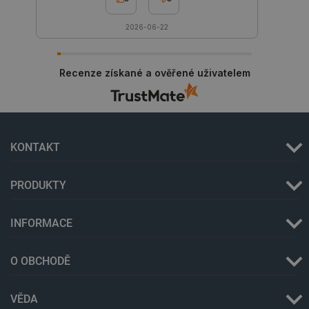
2026-06-22
Recenze získané a ověřené uživatelem
_lb
.botland.cz
Zavřením
prohlížeče
KONTAKT
PRODUKTY
INFORMACE
O OBCHODĚ
VĚDA
critData
botland.cz
9 minut