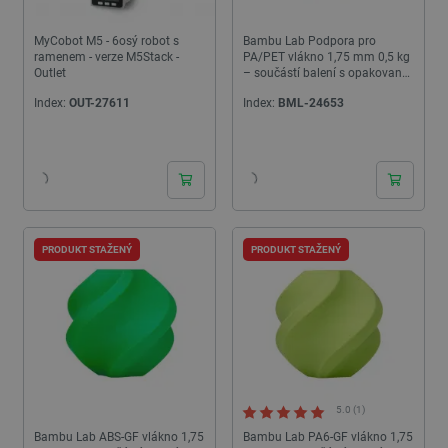
MyCobot M5 - 6osý robot s
Bambu Lab Podpora pro
ramenem - verze M5Stack -
PA/PET vlákno 1,75 mm 0,5 kg
Outlet
– součástí balení s opakovaně
použitelnou cívkou – Zelená
Index:
OUT-27611
Index:
BML-24653
PRODUKT STAŽENÝ
PRODUKT STAŽENÝ
5.0 (1)
Bambu Lab ABS-GF vlákno 1,75
Bambu Lab PA6-GF vlákno 1,75