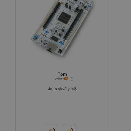
PHPSESSID
PHP.net
Zavřením
botland.cz
prohlížeče
Tom
ověřené
Je to skvělý :)🚀
0
0