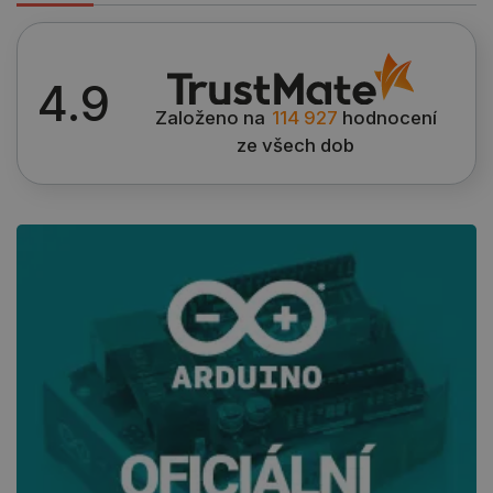
critCartData
botland.cz
9 minut
54 sekund
4.9
Založeno na
114 927
hodnocení
ze všech dob
CookieScriptConsent
CookieScript
2 měsíce
botland.cz
4 týdny