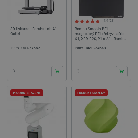
4.9 (28)
3D tiskárna - Bambu Lab A1 -
Bambu Smooth PEI -
Outlet
magnetický PEI překryv - série
X1, X2D, P2S, P1 a A1 - Bambu
Lab
Index:
OUT-27662
Index:
BML-24663
PRODUKT STAŽENÝ
PRODUKT STAŽENÝ