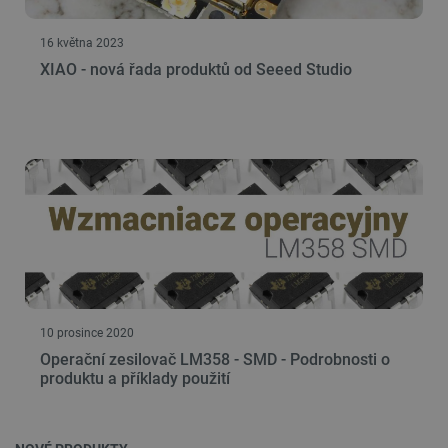
FUNKČNÍ SOUBORY
16 května 2023
XIAO - nová řada produktů od Seeed Studio
Nezbytně nutné soubory
Výkonové soubory
Soubory cílení
Funkční soubory
Nezbytně nutné soubory cookie umožňují základní
funkce webových stránek, jako je přihlášení
uživatele a správa účtu. Webové stránky nelze bez
nezbytně nutných souborů cookie správně
používat.
Poskytovatel
/
Název
Vyprší
Doména
udid
.botland.cz
4 týdny 2
dny
10 prosince 2020
Operační zesilovač LM358 - SMD - Podrobnosti o
produktu a příklady použití