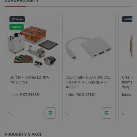
NOVÉ PRODUKTY
__cf_bm
Cloudflare Inc.
29 minut
.heureka.group
58 sekund
NOVINKA
NOVINKA
BALÍČEK
Zásadách ochrany soukromí Google
_smvs
.botland.cz
59 minut
53 sekund
Balíček - Toocaa L2 40W
USB C hub - USB A 3.0, USB
Creality
Pro Bundle
C a HDMI 4K - Akyga AK-
filament
AD-57
šedý
Index:
PKT-29339
Index:
RCO-28831
Index:
CR
VISITOR_PRIVACY_METADATA
YouTube
5 měsíců
.youtube.com
4 týdny
PRODUKTY V AKCI