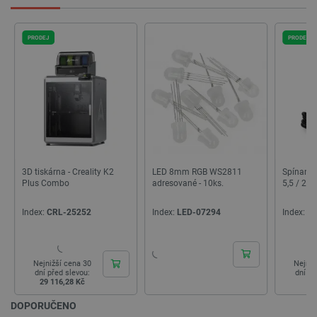
PRODEJ
PRODEJ
3D tiskárna - Creality K2
LED 8mm RGB WS2811
Spínaný 
Plus Combo
adresované - 10ks.
5,5 / 2,
PrestaShop-
.botland.cz
2 týdny 6
[abcdef0123456789]{32}
dní
Index:
CRL-25252
Index:
LED-07294
Index:
ZA
Nejnižší cena 30
Nejniž
isListDisplay
botland.cz
Zavřením
dní před slevou:
dní př
prohlížeče
29 116,28 Kč
98
DOPORUČENO