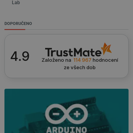
Lab
DOPORUČENO
4.9
Založeno na
114 967
hodnocení
ze všech dob
PrestaShop-
.botland.cz
2 týdny 6
[abcdef0123456789]{32}
dní
isListDisplay
botland.cz
Zavřením
prohlížeče