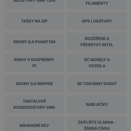
REZISTORY SMD 1206
FILAMENTY
TAŠKY NA ZIP
GPS LOKÁTORY
ROZŠÍŘENÍ A
DRONY DJI PHANTOM
PŘEKRYVY INTEL
KNIHY O RASPBERRY
RC MODELY A
PI
VOZIDLA
DRONY DJI INSPIRE
3D TISKÁRNY DOBOT
TANTALOVÉ
NABÍJEČKY
KONDENZÁTORY SMD
DOPLŇTE VLÁKNA -
NÁHRADNÍ DÍLY
ŽÁDNÁ CÍVKA