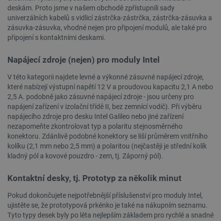
.bambulab.com
54 sekund
deskám. Proto jsme v našem obchodě zpřístupnili sady
univerzálních kabelů s vidlicí zástrčka-zástrčka, zástrčka-zásuvka a
zásuvka-zásuvka, vhodné nejen pro připojení modulů, ale také pro
připojení s kontaktními deskami.
Napájecí zdroje (nejen) pro moduly Intel
V této kategorii najdete levné a výkonné zásuvné napájecí zdroje,
které nabízejí výstupní napětí 12 V a proudovou kapacitu 2,1 A nebo
2,5 A. podobně jako zásuvné napájecí zdroje - jsou určeny pro
__cf_bm
Cloudflare Inc.
29 minut
.webshopapp.com
56 sekund
napájení zařízení v izolační třídě II, bez zemnící vodič). Při výběru
napájecího zdroje pro desku Intel Galileo nebo jiné zařízení
nezapomeňte zkontrolovat typ a polaritu stejnosměrného
konektoru. Zdánlivě podobné konektory se liší průměrem vnitřního
kolíku (2,1 mm nebo 2,5 mm) a polaritou (nejčastěji je střední kolík
kladný pól a kovové pouzdro - zem, tj. Záporný pól).
Kontaktní desky, tj. Prototyp za několik minut
_lb_ccc
.botland.cz
1 rok
Pokud dokončujete nejpotřebnější příslušenství pro moduly Intel,
ujistěte se, že prototypová prkénko je také na nákupním seznamu.
Tyto typy desek byly po léta nejlepším základem pro rychlé a snadné