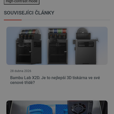
High-contrast mode
SOUVISEJÍCI ČLÁNKY
Nezbytně nutné soubory
Výkonové soubory
Soubory cílení
Funkční soubory
Nezbytně nutné soubory cookie umožňují základní
funkce webových stránek, jako je přihlášení
uživatele a správa účtu. Webové stránky nelze bez
nezbytně nutných souborů cookie správně
používat.
Poskytovatel
/
Název
Vyprší
Doména
udid
.botland.cz
4 týdny 2
28 dubna 2026
dny
Bambu Lab X2D. Je to nejlepší 3D tiskárna ve své
cenové třídě?