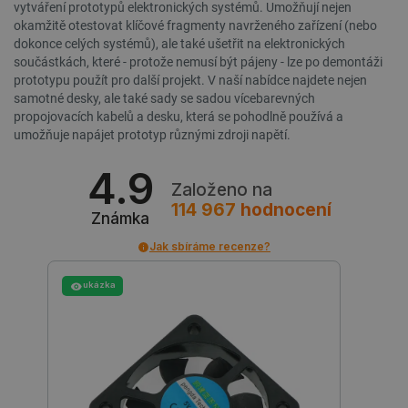
vytváření prototypů elektronických systémů. Umožňují nejen
okamžitě otestovat klíčové fragmenty navrženého zařízení (nebo
dokonce celých systémů), ale také ušetřit na elektronických
součástkách, které - protože nemusí být pájeny - lze po demontáži
prototypu použít pro další projekt. V naší nabídce najdete nejen
samotné desky, ale také sady se sadou vícebarevných
propojovacích kabelů a desku, která se pohodlně používá a
umožňuje napájet prototyp různými zdroji napětí.
4.9
PHPSESSID
PHP.net
Zavřením
Založeno na
botland.cz
prohlížeče
114 967
hodnocení
Známka
Jak sbíráme recenze?
ukázka