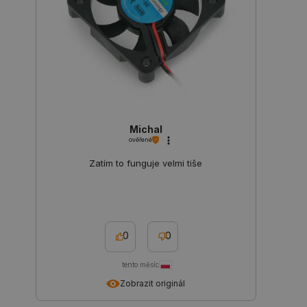
_lb
.botland.cz
Zavřením
prohlížeče
Michal
ověřené
Zatím to funguje velmi tiše
0
0
tento měsíc
critData
botland.cz
9 minut
Zobrazit originál
51 sekund