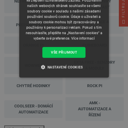
ke zlepšení uživatelského zážitku. Používáním
NETRONIX - MODULY
OVLÁDACÍ PRVKY
FILTRUJ
našich webových stránek souhlasíte se všemi
RFID
OSVĚTLENÍ AST
soubory cookie v souladu s našimi zásadami
používání souborů cookie. Údaje o uživateli a
KLIMATIZACE A
soubory cookie mohou být zpracovávány a
PŘEPRAVNÍ KUFRY
používány k personalizaci reklam. Pokud s tím
TOPENÍ
nesouhlasíte, přejděte na „Nastavení cookies“ a
vyberte své preference.
Více informací
ORANGE PI
CUBIEBOARD
VŠE PŘIJMOUT
EXTA FREE - SENZORY
WOWWEE
NASTAVENÍ COOKIES
A MODULY
NEZBYTNĚ NUTNÉ SOUBORY
CHYTRÉ HODINKY
ROCK PI
VÝKONOVÉ SOUBORY
AMK -
COOLSEER - DOMÁCÍ
SOUBORY CÍLENÍ
AUTOMATIZACE A
AUTOMATIZACE
ŘÍZENÍ
FUNKČNÍ SOUBORY