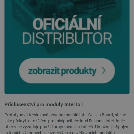
critCartData
botland.cz
9 minut
54 sekund
CookieScriptConsent
CookieScript
2 měsíce
botland.cz
4 týdny
Příslušenství pro moduly Intel IoT
Prototypová tréninková povaha modulů Intel Galileo Board, stejně
jako překrytí a rozšíření pro minipočítače Intel Edison a Intel Joule,
přirozeně vyžaduje použití propojovacích kabelů. Umožňují připojení
externích výkonných, senzorových a osvětlovacích modulů k
__cf_bm
Cloudflare Inc.
29 minut