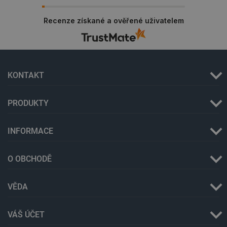
Recenze získané a ověřené uživatelem
KONTAKT
PRODUKTY
critAccountId
botland.cz
9 minut
52 sekund
INFORMACE
O OBCHODĚ
VĚDA
VÁŠ ÚČET