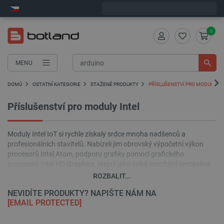
Objednejte do:
2
:
32
:
50
zašleme dnes - GLS!
0
MENU
DOMŮ
OSTATNÍ KATEGORIE
STAŽENÉ PRODUKTY
PŘÍSLUŠENSTVÍ PRO MODULY IN
Příslušenství pro moduly Intel
Moduly Intel IoT si rychle získaly srdce mnoha nadšenců a
profesionálních stavitelů. Nabízeli jim obrovský výpočetní výkon
procesorů Intel Atom, podporu grafiky pomocí grafického
procesoru Intel HD Graphics, stejně jako velké množství vestavěné
paměti a široké možnosti bezdrátové komunikace WiFi / Bluetooth.
ROZBALIT...
Avšak bez ohledu na přemrštěné parametry, stejně jako kterákoli
NEVIDÍTE PRODUKTY? NAPIŠTE NÁM NA
jiná vyhodnocovací sada, i minipočítače Intel potřebují k práci
[EMAIL PROTECTED]
základní příslušenství, které v této kategorii najdete v různých
verzích.