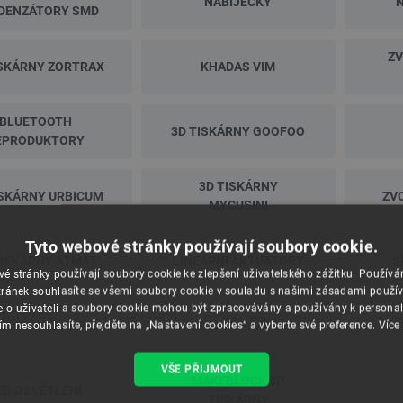
NABÍJEČKY
N
DENZÁTORY SMD
ZV
ISKÁRNY ZORTRAX
KHADAS VIM
BLUETOOTH
3D TISKÁRNY GOOFOO
EPRODUKTORY
3D TISKÁRNY
ISKÁRNY URBICUM
ZV
MYCUSINI
Tyto webové stránky používají soubory cookie.
TISKÁRNY ATMAT
LINEÁRNÍ AKTUÁTORY
S
é stránky používají soubory cookie ke zlepšení uživatelského zážitku. Použív
ránek souhlasíte se všemi soubory cookie v souladu s našimi zásadami použí
e o uživateli a soubory cookie mohou být zpracovávány a používány k personal
ZORY A ALARMY
PLYNOVÉ PÁJEČKY
ím nesouhlasíte, přejděte na „Nastavení cookies“ a vyberte své preference.
Více
VŠE PŘIJMOUT
MAKEBLOCK 3D
ED OSVĚTLENÍ
TISKÁRNY