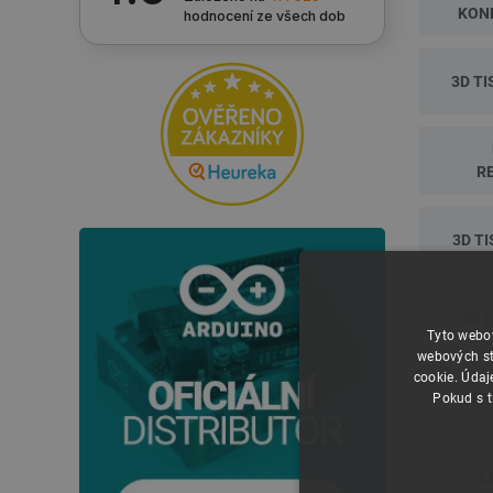
KON
hodnocení
ze všech dob
3D T
R
3D T
3D 
Tyto webov
webových st
cookie. Údaj
SEN
Pokud s t
L