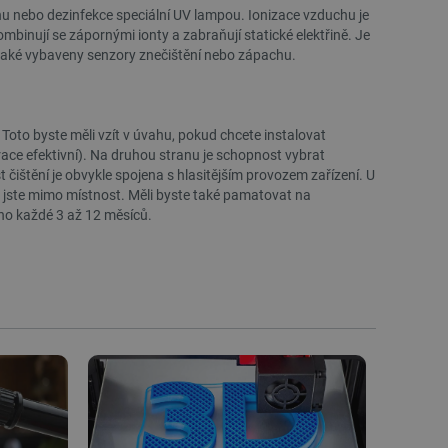
u nebo dezinfekce speciální UV lampou. Ionizace vzduchu je
živatele a volby soukromí
ombinují se zápornými ionty a zabraňují statické elektřině. Je
 o souhlasu návštěvníka s
ením, které zajistí, že
také vybaveny senzory znečištění nebo zápachu.
spektovány.
 založeného na enginu
Toto byste měli vzít v úvahu, pokud chcete instalovat
referencí, jak se produkty
erace efektivní). Na druhou stranu je schopnost vybrat
st čištění je obvykle spojena s hlasitějším provozem zařízení. U
 aby se obsah nákupního
 jste mimo místnost. Měli byste také pamatovat na
bchodu nebo při opuštění
ěno každé 3 až 12 měsíců.
pt.com k zapamatování
ů. Je nutné, aby banner
idmi a roboty. To je pro web
 používání jejich webových
idmi a roboty. To je pro web
 používání jejich webových
 souhlasu s používáním
ajištěn soulad se
ité kategorie souborů