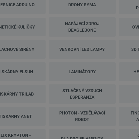
ESNICE ARDUINO
DRONY SYMA
ndex:
CRL-28342
Index:
ZWV-28051
P
NAPÁJECÍ ZDROJ
ETICKÉ KULIČKY
OV
Nejnižší cena 30 dní před
BEAGLEBONE
slevou:
2 186,70 Kč
LACHOVÉ SIRÉNY
VENKOVNÍ LED LAMPY
3D 
TISKÁRNY FLSUN
LAMINÁTORY
HE
PRODEJ
STLAČENÝ VZDUCH
TISKÁRNY TRILAB
ESPERANZA
PRODEJ
PHOTON - VZDĚLÁVACÍ
FIN
TISKÁRNY ANET
ROBOT
A
ILIX KRYPTON -
PLA PRO FILAMENTY