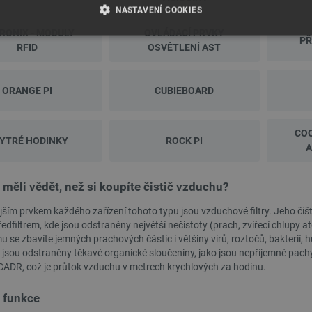
NASTAVENÍ COOKIES
RONIX - MODULY
OVLÁDACÍ PRVKY
PŘ
É SOUBORY
VÝKONOVÉ SOUBORY
SOUBORY CÍLENÍ
RFID
OSVĚTLENÍ AST
RY
ORANGE PI
CUBIEBOARD
COO
YTRÉ HODINKY
Nezbytně nutné soubory
Výkonové soubory
ROCK PI
Soubory cílení
Funkční soubor
A
e umožňují základní funkce webových stránek, jako je přihlášení uživatele a správa účtu.
kie správně používat.
 měli vědět, než si koupíte čistič vzduchu?
Poskytovatel
/
Vyprší
Popis
Doména
jším prvkem každého zařízení tohoto typu jsou vzduchové filtry. Jeho čiš
edfiltrem, kde jsou odstraněny největší nečistoty (prach, zvířecí chlupy
.botland.cz
4 týdny 2
Tento cookie se používá k jedinečné identifikaci z
u se zbavíte jemných prachových částic i většiny virů, roztočů, bakterií,
dny
webové stránce, aby sledovala používání a zlepši
e jsou odstraněny těkavé organické sloučeniny, jako jsou nepříjemné pach
Cloudflare Inc.
29 minut
Tento soubor cookie se používá k rozlišení mezi l
e CADR, což je průtok vzduchu v metrech krychlových za hodinu.
.heureka.group
58 sekund
přínosné, aby bylo možné podávat platné zprávy o
stránek.
 funkce
.botland.cz
59 minut
Tento cookie se používá k řízení stavu uživatelsk
53 sekund
na stránky.