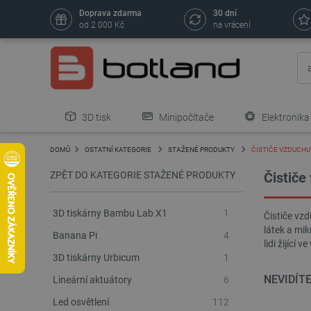
Doprava zdarma
30 dní
od 2 000 Kč
na vrácení
3D tisk
Minipočítače
Elektronika
DOMŮ
OSTATNÍ KATEGORIE
STAŽENÉ PRODUKTY
ČISTIČE VZDUCHU
ZPĚT DO KATEGORIE STAŽENÉ PRODUKTY
Čističe
3D tiskárny Bambu Lab X1
1
Čističe vzd
látek a mik
Banana Pi
4
lidi žijící
3D tiskárny Urbicum
1
NEVIDÍT
Lineární aktuátory
6
Led osvětlení
112