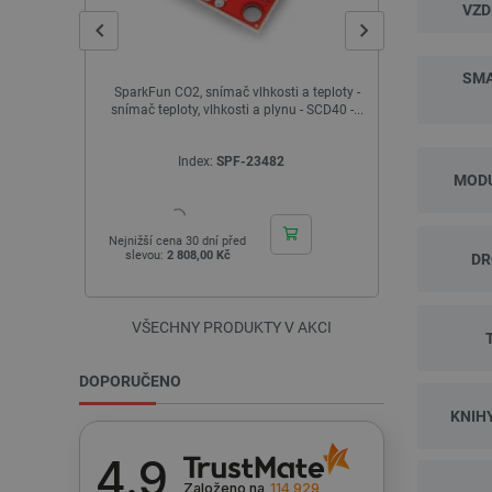
VZD
SMA
 teploty -
Shelly Qubino Wave Pro 2PM - 2-kanálové
Dasduino LITE
 SCD40 -...
relé na DIN lištu s měřičem výkonu
Arduinem - 
Index:
INN-24909
I
MODU
Nejnižší cena 30 dní před
Nejnižší cena
slevou:
2 434,00 Kč
slevou:
16
DR
VŠECHNY PRODUKTY V AKCI
DOPORUČENO
KNIH
4.9
Založeno na
114 929