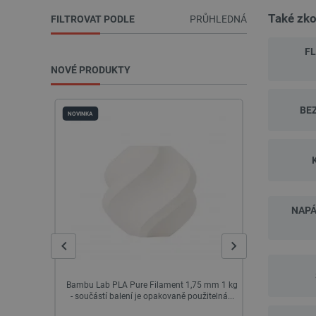
Také zko
FILTROVAT PODLE
PRŮHLEDNÁ
F
NOVÉ PRODUKTY
BE
NOVINKA
NOVINKA
NAPÁ
jící deska
Bambu Lab PLA Pure Filament 1,75 mm 1 kg
Creality End
i 5
- součástí balení je opakovaně použitelná...