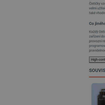
Čističky v
VISITOR_PRIVACY_METAD
velmi užite
Zásadách ochrany soukrom
také vhodn
PrestaShop-
Co jinéh
[abcdef0123456789]{32}
Každý čisti
isListDisplay
zařízení do
provozní re
critCartData
programova
pravidelno
CookieScriptConsent
High-con
__cf_bm
SOUVIS
__cf_bm
_lb_ccc