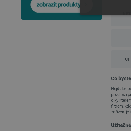
NET
NEZBYTNĚ NUTN
FUNKČNÍ SOUBO
CH
Nezbytně nutné soubory cooki
nezbytně nutných souborů coo
Co byste
Název
Nejdůležitě
prochází př
udid
díky kterém
filtrem, kd
__cf_bm
zařízení j
Užitečné
_smvs