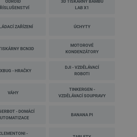
ODROID
3D TISKÁRNY BAMBU
Index:
AUP-28503
Index:
OUT-2
ŘÍSLUŠENSTVÍ
LAB X1
LÁDACÍ ZAŘÍZENÍ
ÚCHYTY
MOTOROVÉ
TISKÁRNY BCN3D
KONDENZÁTORY
DJI - VZDĚLÁVACÍ
XBUG - HRAČKY
ROBOTI
PRODEJ
PRODEJ
TINKERGEN -
VÁHY
VZDĚLÁVACÍ SOUPRAVY
GERBOT - DOMÁCÍ
BANANA PI
UTOMATIZACE
CLEMENTONI -
TABLETY