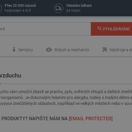
Přes 30 000 názorů
Odeslání během
hodnocení 4.9/5
24 hodin
VYHLEDÁVÁNÍ
Senzory
Roboti a mechanici
Nástroje a s
 vzduchu
uchu vám umožní zbavit se prachu, pylu, zvířecích chlupů a dalších znečiš
roorganismů. Je dokonalým řešením pro alergiky, rodiny s malými dětmi a 
 ve vysoce znečištěných oblastech, například ve velkých městech nebo v so
E PRODUKTY? NAPIŠTE NÁM NA
[EMAIL PROTECTED]