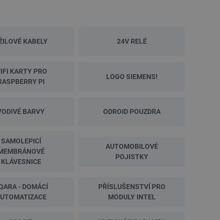
ŽILOVÉ KABELY
24V RELÉ
IFI KARTY PRO
LOGO SIEMENS!
NOVINKA
NOVINKA
RASPBERRY PI
VODIVÉ BARVY
ODROID POUZDRA
SAMOLEPICÍ
AUTOMOBILOVÉ
MEMBRÁNOVÉ
POJISTKY
KLÁVESNICE
QARA - DOMÁCÍ
PŘÍSLUŠENSTVÍ PRO
UTOMATIZACE
MODULY INTEL
AURAPOL PLA Metalický filament 1,75 mm 1
3D tiskárna - Bambu 
kg - Modrá
Výprode