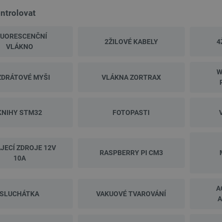
ntrolovat
LUORESCENČNÍ
2ŽILOVÉ KABELY
4
VLÁKNO
W
ZDRÁTOVÉ MYŠI
VLÁKNA ZORTRAX
NOVINKA
PRODEJ
PRODEJ
KNIHY STM32
FOTOPASTI
JECÍ ZDROJE 12V
RASPBERRY PI CM3
10A
A
SLUCHÁTKA
VAKUOVÉ TVAROVÁNÍ
A
er Fast PLA filament 1,75 mm 1
Aeotec Home Energy Meter 8 - třífázový Z-
kg - fialový
Wave měřič energie - 60A