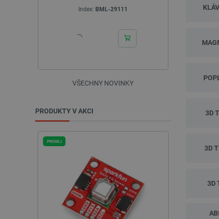
KLÁV
Index:
BML-29111
I
MAGN
POP
VŠECHNY NOVINKY
PRODUKTY V AKCI
3D 
PRODEJ
PRODEJ
3D 
PRODEJ
3D 
AB