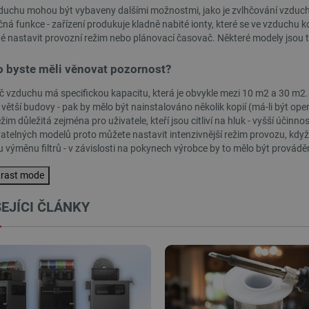
zduchu mohou být vybaveny dalšími možnostmi, jako je zvlhčování vzduch
ATA
YouTube
5 měsíců
Tento soubor cookie slouží k ukládání souhlasu u
čná funkce - zařízení produkuje kladně nabité ionty, které se ve vzduchu k
.youtube.com
4 týdny
pro jejich interakci s webem. Zaznamenává údaje
í Google
různými zásadami ochrany osobních údajů a nastav
é nastavit provozní režim nebo plánovací časovač. Některé modely jsou 
jejich preference budou v budoucích sezeních re
.botland.cz
2 týdny 6
Tento soubor cookie je nutný pro provoz obchodu
o byste měli věnovat pozornost?
dní
PrestaShop.
č vzduchu má specifickou kapacitu, která je obvykle mezi 10 m2 a 30 m2. 
botland.cz
Zavřením
Tento soubor cookie se používá k uložení vašich p
prohlížeče
zobrazují.
 větší budovy - pak by mělo být nainstalováno několik kopií (má-li být op
žim důležitá zejména pro uživatele, kteří jsou citliví na hluk - vyšší účinno
botland.cz
9 minut
Tento soubor cookie se používá k zajištění toho,
telných modelů proto můžete nastavit intenzivnější režim provozu, když
54 sekund
košíku neměnil při procházení různých stránek o
obchodu a jeho pozdějším návratu.
u výměnu filtrů - v závislosti na pokynech výrobce by to mělo být provád
CookieScript
2 měsíce
Tento soubor cookie používá služba Cookie-Scri
botland.cz
4 týdny
předvoleb souhlasu se soubory cookie návštěvník
trast mode
cookie Cookie-Script.com fungoval správně.
Cloudflare Inc.
29 minut
Tento soubor cookie se používá k rozlišení mezi l
EJÍCI ČLÁNKY
.bambulab.com
54 sekund
přínosné, aby bylo možné podávat platné zprávy o
stránek.
Cloudflare Inc.
29 minut
Tento soubor cookie se používá k rozlišení mezi l
.webshopapp.com
56 sekund
přínosné, aby bylo možné podávat platné zprávy o
stránek.
.botland.cz
1 rok
Tento soubor cookie se používá k uložení vašeho
souborů cookie na webových stránkách, čímž je z
zákonnými požadavky na získání souhlasu pro urč