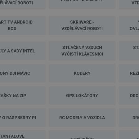
ĚLÁVACÍ ROBOTI
VZD
RT TV ANDROID
SKRIWARE -
 - ATTiny1604 - kompatibilní s
IPS LCD obrazovka 7 '' 1024x600px pro
BOX
VZDĚLÁVACÍ ROBOTI
OVL
bez konektorů - pájený 333008
LattePanda
ndex:
SOL-26867
Index:
DFR-06400
STLAČENÝ VZDUCH
ST
LY A SADY INTEL
VYČISTÍ KLÁVESNICI
 30 dní před
Nejnižší cena 30 dní před
4,00 Kč
slevou:
830,40 Kč
ONY DJI MAVIC
KODÉRY
REZ
TAŠKY NA ZIP
GPS LOKÁTORY
DRO
Y O RASPBERRY PI
RC MODELY A VOZIDLA
DR
TANTALOVÉ