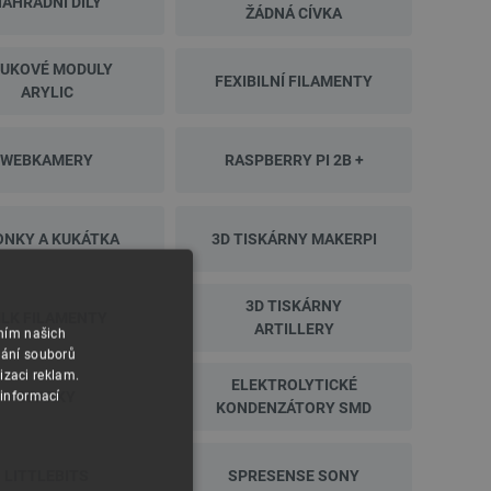
ÁHRADNÍ DÍLY
ŽÁDNÁ CÍVKA
UKOVÉ MODULY
FEXIBILNÍ FILAMENTY
ARYLIC
WEBKAMERY
RASPBERRY PI 2B +
ONKY A KUKÁTKA
3D TISKÁRNY MAKERPI
3D TISKÁRNY
ILK FILAMENTY
ARTILLERY
áním našich
vání souborů
izaci reklam.
ELEKTROLYTICKÉ
SPARKY
 informací
KONDENZÁTORY SMD
LITTLEBITS
SPRESENSE SONY