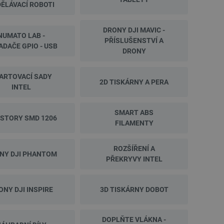
ĚLÁVACÍ ROBOTI
DRONY DJI MAVIC -
NUMATO LAB -
PŘÍSLUŠENSTVÍ A
Makeblock Bluetooth Dongle - bezdrátový
NeoPixel Stick - LED pás
ADAČE GPIO - USB
komunikační modul Bluetooth 4.0 - pro
teplá bílá - Ada
DRONY
roboty...
Index:
TRB-20606
Index:
ADA-2
ARTOVACÍ SADY
2D TISKÁRNY A PERA
INTEL
Nejnižší cena 30 dní před
Nejnižší cena 30 dní před
SMART ABS
slevou:
591,71 Kč
slevou:
275,00 Kč
ISTORY SMD 1206
FILAMENTY
ROZŠÍŘENÍ A
NY DJI PHANTOM
PŘEKRYVY INTEL
ONY DJI INSPIRE
3D TISKÁRNY DOBOT
DOPLŇTE VLÁKNA -