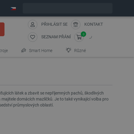
Expedujeme v pondělí
PŘIHLÁSIT SE
KONTAKT
0
SEZNAM PŘÁNÍ
troje
Smart Home
Různé
ťujících látek a zbavit se nepříjemných pachů, škodlivých
majitele domácích mazlíčků. Je to také vynikající volba pro
usedství průmyslových oblastí.