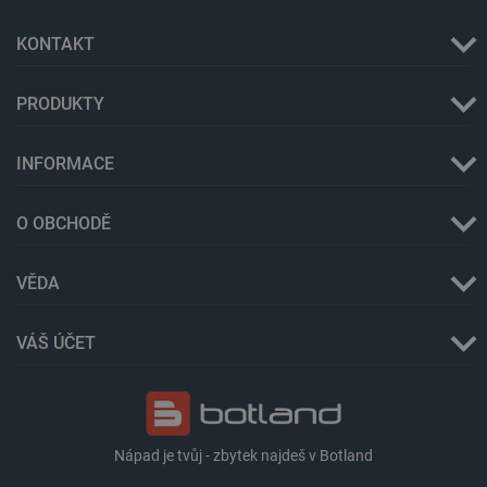
KONTAKT
PRODUKTY
INFORMACE
Storage declaration
O OBCHODĚ
Storage
Název
Popis
type
VĚDA
cartSkuToUrl
Místní
úložiště
_gcl_ls
Místní
VÁŠ ÚČET
úložiště
luigis.env.v2.159265-
Úložiště
245523
relace
lbx_ac_easystorage
Úložiště
relace
Nápad je tvůj - zbytek najdeš v Botland
_cltk
Úložiště
relace