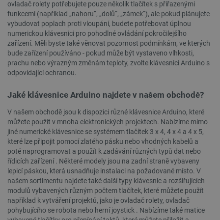
ovladač rolety potřebujete pouze několik tlačítek s přiřazenými
funkcemi (například „nahoru“, „dolů“, „zámek“), ale pokud plánujete
vybudovat poplach proti vloupání, budete potřebovat úplnou
numerickou klávesnici pro pohodlné ovládání pokročilejšího
zařízení. Měli byste také věnovat pozornost podmínkám, ve kterých
bude zařízení používáno - pokud může být vystaveno vlhkosti,
_lb_ccc
.botland.cz
1 rok
prachu nebo výrazným změnám teploty, zvolte klávesnici Arduino s
odpovídající ochranou.
Jaké klávesnice Arduino najdete v našem obchodě?
V našem obchodě jsou k dispozici různé klávesnice Arduino, které
můžete použít v mnoha elektronických projektech. Nabízíme mimo
jiné numerické klávesnice se systémem tlačítek 3 x 4, 4 x 4 a 4 x 5,
které lze připojit pomocí zlatého pásku nebo vhodných kabelů a
poté naprogramovat a použít k zadávání různých typů dat nebo
řídicích zařízení . Některé modely jsou na zadní straně vybaveny
lepicí páskou, která usnadňuje instalaci na požadované místo. V
našem sortimentu najdete také další typy klávesnic a rozšiřujících
PHPSESSID
PHP.net
Zavřením
botland.cz
prohlížeče
modulů vybavených různým počtem tlačítek, které můžete použít
například k vytváření projektů, jako je ovladač rolety, ovladač
pohybujícího se robota nebo herní joystick . Nabízíme také matice