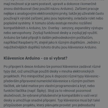
mají možnost si je sami postavit, upravit a dokonce i komerčně
znovu distribuovat (bez použití názvu Arduino). Zařízení pracuje
nejlépe s analogovými elektronickými prvky, takže jej uživatelé často
používají k výrobě zařízení, jako jsou teploměry, ovladače rolet nebo
poplašné systémy. K tomuto účelu existuje mnoho rozšíření
kompatibilních s Arduino, tzv. Overlay - senzory, expandéry výstupu
nebo servopohony. Zvyšují funkčnost desky a zvyšují její využití.
Arduino lze také připojit k dalším jednodeskovým počítačům,
__cf_bm
Cloudflare Inc.
29 minut
například Raspberry Pi, stejně jako k různým doplňkům. Jedním z
.bambulab.com
54 sekund
nejužitečnějších doplňků tohoto druhu jsou klávesnice Arduino.
Klávesnice Arduino - co si vybrat?
Po připojení k desce Arduino lze pomocí klávesnice zadávat různé
typy dat, což umožňuje použití desky v mnoha elektronických
projektech. Pro minipočítač jsou k dispozici různé typy klávesnic -
především připravené numerické klávesnice s různým počtem
tlačítek, ale také matice pro vlastní programování a kryt, nebo
__cf_bm
Cloudflare Inc.
29 minut
funkční tlačítka (např. Šipky). Stojí za to věnovat pozornost
.webshopapp.com
56 sekund
skutečnosti, že vybrané příslušenství je kompatibilní s vaší verzí
desky a umožňuje snadné připojení. Typ klávesnice musí být také
přizpůsoben projektu, který plánujete provést: pro jednoduchý