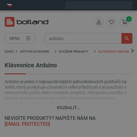
Expedujeme v pondělí
0
MENU
DOMŮ
OSTATNÍ KATEGORIE
STAŽENÉ PRODUKTY
KLÁVESNICE ARDUINO
Klávesnice Arduino
Arduino je jeden z nejpopulárnějších jednodeskových počítačů na
světě, který poskytuje uživatelům velké příležitosti a je používán v
nekonečném počtu elektronických projektů. Klávesnice použitá s
deskou Arduino umožňuje rozšířit možnosti minipočítače a
umožňuje jej použít například k vytvoření vlastního výstražného
ROZBALIT...
systému nebo jednoduché kalkulačky. V této kategorii najdete
praktické klávesnice určené pro použití s Arduino - nabízíme
NEVIDÍTE PRODUKTY? NAPIŠTE NÁM NA
produkty od výrobců jako DFRobot nebo SparkFun.
[EMAIL PROTECTED]