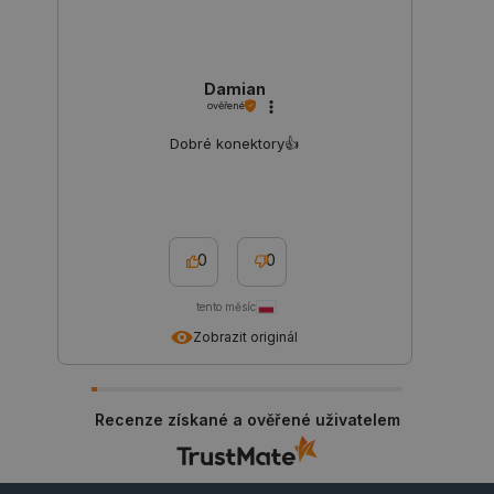
Damian
ověřené
Dobré konektory👍️
critData
botland.cz
9 minut
51 sekund
0
0
tento měsíc
Zobrazit originál
critAccountId
botland.cz
9 minut
Recenze získané a ověřené uživatelem
52 sekund