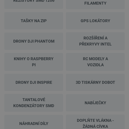
REZISTORY SMD 1206
FILAMENTY
TAŠKY NA ZIP
GPS LOKÁTORY
ROZŠÍŘENÍ A
DRONY DJI PHANTOM
PŘEKRYVY INTEL
KNIHY O RASPBERRY
RC MODELY A
PI
VOZIDLA
DRONY DJI INSPIRE
3D TISKÁRNY DOBOT
TANTALOVÉ
NABÍJEČKY
KONDENZÁTORY SMD
DOPLŇTE VLÁKNA -
NÁHRADNÍ DÍLY
ŽÁDNÁ CÍVKA