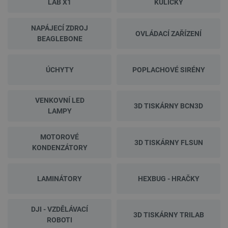
LAB X1
KULIČKY
NAPÁJECÍ ZDROJ
OVLÁDACÍ ZAŘÍZENÍ
BEAGLEBONE
ÚCHYTY
POPLACHOVÉ SIRÉNY
VENKOVNÍ LED
3D TISKÁRNY BCN3D
LAMPY
MOTOROVÉ
3D TISKÁRNY FLSUN
KONDENZÁTORY
LAMINÁTORY
HEXBUG - HRAČKY
DJI - VZDĚLÁVACÍ
3D TISKÁRNY TRILAB
ROBOTI