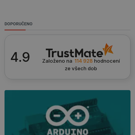
VISITOR_PRIVACY_METADATA
YouTube
5 měsíců
.youtube.com
4 týdny
DOPORUČENO
4.9
Založeno na
114 928
hodnocení
ze všech dob
PrestaShop-
.botland.cz
2 týdny 6
[abcdef0123456789]{32}
dní