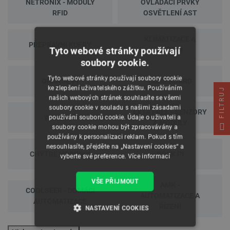
NETRONIX - MODULY
OVLÁDACÍ PRVKY
RFID
OSVĚTLENÍ AST
KLIMATIZACE A
PŘEPRAVNÍ KUFRY
Tyto webové stránky používají
TOPENÍ
soubory cookie.
Tyto webové stránky používají soubory cookie
ORANGE PI
CUBIEBOARD
ke zlepšení uživatelského zážitku. Používáním
FILTRUJ
našich webových stránek souhlasíte se všemi
soubory cookie v souladu s našimi zásadami
EXTA FREE - SENZORY
WOWWEE
používání souborů cookie. Údaje o uživateli a
A MODULY
soubory cookie mohou být zpracovávány a
používány k personalizaci reklam. Pokud s tím
nesouhlasíte, přejděte na „Nastavení cookies“ a
CHYTRÉ HODINKY
ROCK PI
vyberte své preference.
Více informací
VŠE PŘIJMOUT
AMK -
COOLSEER - DOMÁCÍ
AUTOMATIZACE A
AUTOMATIZACE
ŘÍZENÍ
NASTAVENÍ COOKIES