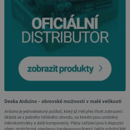
isListDisplay
botland.cz
Zavřením
prohlížeče
critCartData
botland.cz
9 minut
54 sekund
Deska Arduino - obrovské možnosti v malé velikosti
Arduino je jednodeskový počítač, který již měl přes třicet zobrazení.
CookieScriptConsent
CookieScript
2 měsíce
Skládá se z jediného tištěného obvodu, na kterém jsou umístěny
botland.cz
4 týdny
mikrokontroléry a další komponenty. Plány zařízení jsou k dispozici
všem, protože má
otevřenou hardwarovou
licenci, takže ochotní lidé