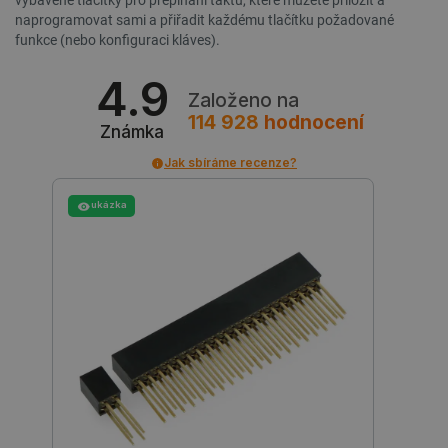
vybavené tlačítky pro přepínání taktů, které můžete přiložit a
naprogramovat sami a přiřadit každému tlačítku požadované
funkce (nebo konfiguraci kláves).
4.9
Založeno na
114 928
hodnocení
Známka
Jak sbíráme recenze?
ukázka
_lb
.botland.cz
Zavřením
prohlížeče