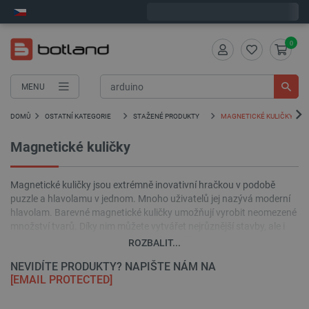
Expedujeme v pondělí
0
MENU
DOMŮ
OSTATNÍ KATEGORIE
STAŽENÉ PRODUKTY
MAGNETICKÉ KULIČKY
Magnetické kuličky
Magnetické kuličky jsou extrémně inovativní hračkou v podobě
puzzle a hlavolamu v jednom. Mnoho uživatelů jej nazývá moderní
hlavolam. Barevné magnetické kuličky umožňují vyrobit neomezené
množství tvarů. Díky nim můžete vytvářet nejrůznější stavby, ale i
sochy, náramky, náhrdelníky a mnoho dalšího. Sortiment prodejny
ROZBALIT...
Botland zahrnuje mimo jiné: magnetické kuličky 5 mm, 3 mm v
NEVIDÍTE PRODUKTY? NAPIŠTE NÁM NA
klasické (stříbrné) a barevné variantě.
[EMAIL PROTECTED]