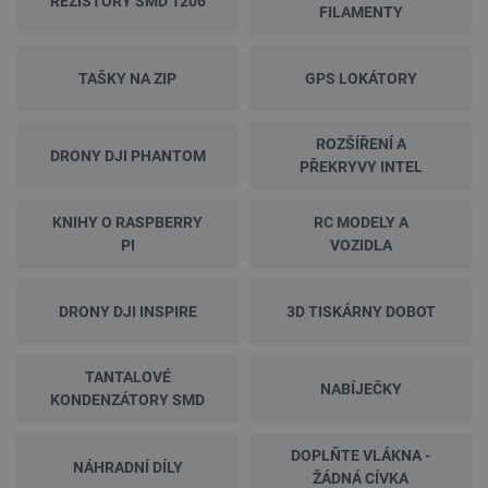
REZISTORY SMD 1206
FILAMENTY
TAŠKY NA ZIP
GPS LOKÁTORY
ROZŠÍŘENÍ A
DRONY DJI PHANTOM
PŘEKRYVY INTEL
KNIHY O RASPBERRY
RC MODELY A
PI
VOZIDLA
DRONY DJI INSPIRE
3D TISKÁRNY DOBOT
TANTALOVÉ
NABÍJEČKY
KONDENZÁTORY SMD
DOPLŇTE VLÁKNA -
NÁHRADNÍ DÍLY
ŽÁDNÁ CÍVKA