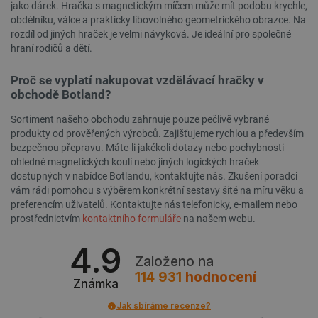
jako dárek. Hračka s magnetickým míčem může mít podobu krychle,
_lb_ccc
.botland.cz
1 rok
obdélníku, válce a prakticky libovolného geometrického obrazce. Na
rozdíl od jiných hraček je velmi návyková. Je ideální pro společné
hraní rodičů a dětí.
Proč se vyplatí nakupovat vzdělávací hračky v
obchodě Botland?
Sortiment našeho obchodu zahrnuje pouze pečlivě vybrané
produkty od prověřených výrobců. Zajišťujeme rychlou a především
bezpečnou přepravu. Máte-li jakékoli dotazy nebo pochybnosti
ohledně magnetických koulí nebo jiných logických hraček
dostupných v nabídce Botlandu, kontaktujte nás. Zkušení poradci
vám rádi pomohou s výběrem konkrétní sestavy šité na míru věku a
PHPSESSID
PHP.net
Zavřením
preferencím uživatelů. Kontaktujte nás telefonicky, e-mailem nebo
botland.cz
prohlížeče
prostřednictvím
kontaktního formuláře
na našem webu.
4.9
Založeno na
114 931
hodnocení
Známka
Jak sbíráme recenze?