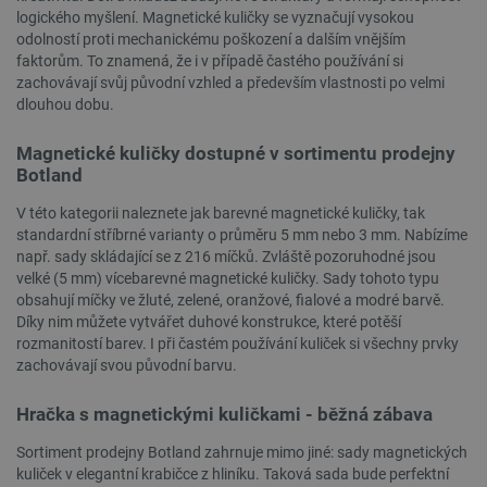
logického myšlení. Magnetické kuličky se vyznačují vysokou
odolností proti mechanickému poškození a dalším vnějším
faktorům. To znamená, že i v případě častého používání si
zachovávají svůj původní vzhled a především vlastnosti po velmi
__cf_bm
Cloudflare Inc.
29 minut
.bambulab.com
54 sekund
dlouhou dobu.
Magnetické kuličky dostupné v sortimentu prodejny
Botland
V této kategorii naleznete jak barevné magnetické kuličky, tak
standardní stříbrné varianty o průměru 5 mm nebo 3 mm. Nabízíme
např. sady skládající se z 216 míčků. Zvláště pozoruhodné jsou
velké (5 mm) vícebarevné magnetické kuličky. Sady tohoto typu
obsahují míčky ve žluté, zelené, oranžové, fialové a modré barvě.
__cf_bm
Cloudflare Inc.
29 minut
.webshopapp.com
56 sekund
Díky nim můžete vytvářet duhové konstrukce, které potěší
rozmanitostí barev. I při častém používání kuliček si všechny prvky
zachovávají svou původní barvu.
Hračka s magnetickými kuličkami - běžná zábava
Sortiment prodejny Botland zahrnuje mimo jiné: sady magnetických
kuliček v elegantní krabičce z hliníku. Taková sada bude perfektní