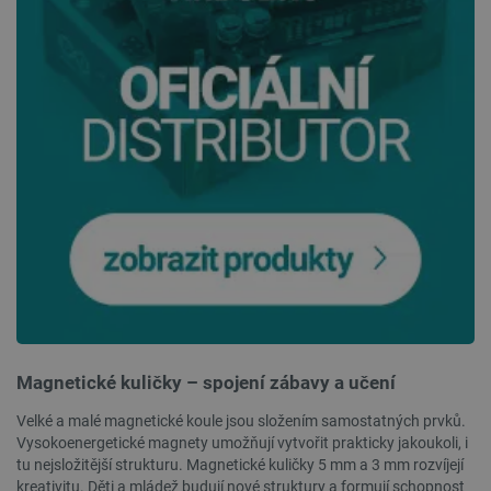
critCartData
botland.cz
9 minut
54 sekund
CookieScriptConsent
CookieScript
2 měsíce
botland.cz
4 týdny
Magnetické kuličky – spojení zábavy a učení
Velké a malé magnetické koule jsou složením samostatných prvků.
Vysokoenergetické magnety umožňují vytvořit prakticky jakoukoli, i
tu nejsložitější strukturu. Magnetické kuličky 5 mm a 3 mm rozvíjejí
kreativitu. Děti a mládež budují nové struktury a formují schopnost