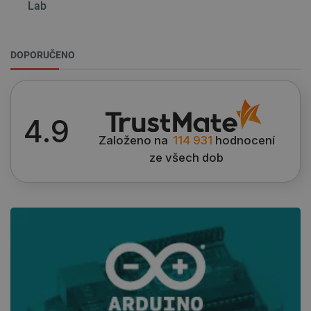
Lab
DOPORUČENO
4.9
Založeno na
114 931
hodnocení
ze všech dob
PrestaShop-
.botland.cz
2 týdny 6
[abcdef0123456789]{32}
dní
isListDisplay
botland.cz
Zavřením
prohlížeče