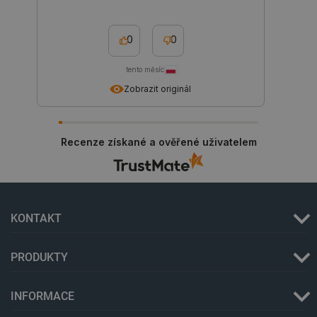
critData
botland.cz
9 minut
0
0
51 sekund
tento měsíc
Zobrazit originál
Recenze získané a ověřené uživatelem
critAccountId
botland.cz
9 minut
52 sekund
KONTAKT
PRODUKTY
INFORMACE