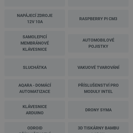
NAPÁJECÍ ZDROJE
RASPBERRY PI CM3
12V 10A
SAMOLEPICÍ
AUTOMOBILOVÉ
MEMBRÁNOVÉ
POJISTKY
KLÁVESNICE
SLUCHÁTKA
VAKUOVÉ TVAROVÁNÍ
AQARA - DOMÁCÍ
PŘÍSLUŠENSTVÍ PRO
AUTOMATIZACE
MODULY INTEL
KLÁVESNICE
DRONY SYMA
ARDUINO
ODROID
3D TISKÁRNY BAMBU