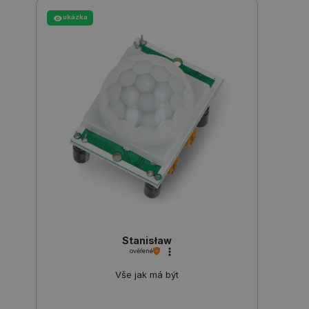
ukázka
_lb
.botland.cz
Zavřením
prohlížeče
Stanisław
ověřené
Vše jak má být