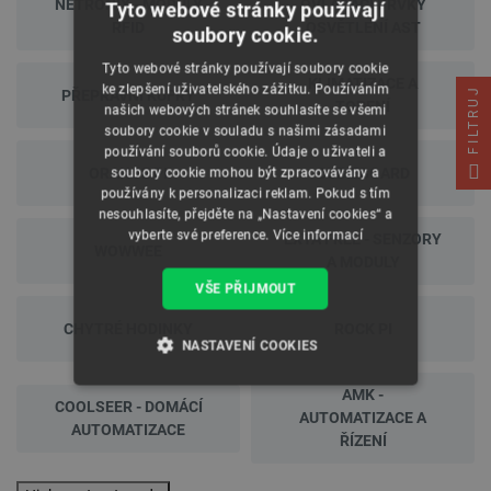
NETRONIX - MODULY
OVLÁDACÍ PRVKY
Tyto webové stránky používají
RFID
OSVĚTLENÍ AST
soubory cookie.
Tyto webové stránky používají soubory cookie
KLIMATIZACE A
ke zlepšení uživatelského zážitku. Používáním
FILTRUJ
PŘEPRAVNÍ KUFRY
TOPENÍ
našich webových stránek souhlasíte se všemi
soubory cookie v souladu s našimi zásadami
používání souborů cookie. Údaje o uživateli a
ORANGE PI
CUBIEBOARD
soubory cookie mohou být zpracovávány a
používány k personalizaci reklam. Pokud s tím
nesouhlasíte, přejděte na „Nastavení cookies“ a
vyberte své preference.
Více informací
EXTA FREE - SENZORY
WOWWEE
A MODULY
VŠE PŘIJMOUT
CHYTRÉ HODINKY
ROCK PI
NASTAVENÍ COOKIES
AMK -
NEZBYTNĚ NUTNÉ SOUBORY
COOLSEER - DOMÁCÍ
AUTOMATIZACE A
AUTOMATIZACE
ŘÍZENÍ
VÝKONOVÉ SOUBORY