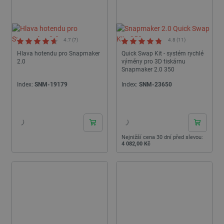
4.7 (7)
4.8 (11)
Hlava hotendu pro Snapmaker
Quick Swap Kit - systém rychlé
2.0
výměny pro 3D tiskárnu
Snapmaker 2.0 350
Index:
SNM-19179
Index:
SNM-23650
24h
24h
Nejnižší cena 30 dní před slevou:
4 082,00 Kč