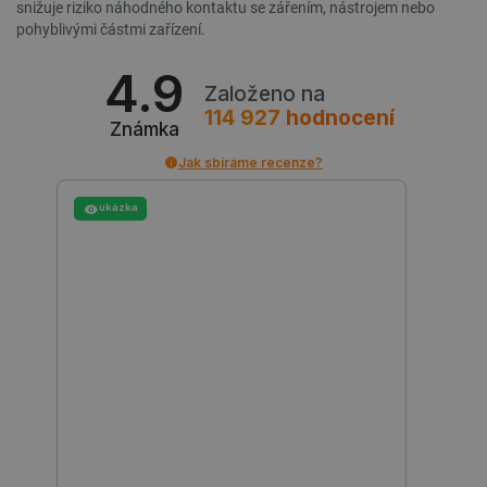
snižuje riziko náhodného kontaktu se zářením, nástrojem nebo
pohyblivými částmi zařízení.
4.9
Založeno na
114 927
hodnocení
Známka
Jak sbíráme recenze?
ukázka
Storage declaration
Storage
Název
Popis
type
cartSkuToUrl
Místní
úložiště
_gcl_ls
Místní
úložiště
luigis.env.v2.159265-
Úložiště
245523
relace