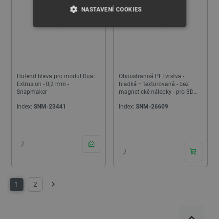
NASTAVENÍ COOKIES
NEZBYTNĚ NUTNÉ SOUBORY
VÝKONOVÉ SOUBORY
Hotend hlava pro modul Dual
Oboustranná PEI vrstva -
SOUBORY CÍLENÍ
Extrusion - 0,2 mm -
hladká + texturovaná - bez
Snapmaker
magnetické nálepky - pro 3D
tiskárnu Snapmaker Artisan
FUNKČNÍ SOUBORY
Index:
SNM-23441
Index:
SNM-26609
Nezbytně nutné soubory
Výkonové soubory
Soubory cílení
Funkční soubory
Nezbytně nutné soubory cookie umožňují základní
1
2
funkce webových stránek, jako je přihlášení
Další
uživatele a správa účtu. Webové stránky nelze bez
nezbytně nutných souborů cookie správně
používat.