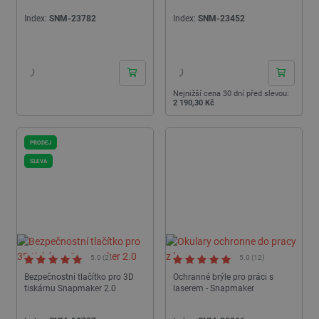
Index:
SNM-23782
Index:
SNM-23452
24h
24h
Nejnižší cena 30 dní před slevou:
2 190,30 Kč
PRODEJ
SLEVA
5.0 (2)
5.0 (12)
Bezpečnostní tlačítko pro 3D
Ochranné brýle pro práci s
tiskárnu Snapmaker 2.0
laserem - Snapmaker