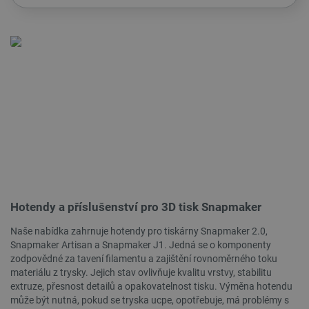
CookieScriptConsent
CookieScript
2 měsíce
botland.cz
4 týdny
__cf_bm
Cloudflare Inc.
29 minut
.bambulab.com
54 sekund
Hotendy a příslušenství pro 3D tisk Snapmaker
Naše nabídka zahrnuje hotendy pro tiskárny Snapmaker 2.0,
Snapmaker Artisan a Snapmaker J1. Jedná se o komponenty
zodpovědné za tavení filamentu a zajištění rovnoměrného toku
materiálu z trysky. Jejich stav ovlivňuje kvalitu vrstvy, stabilitu
extruze, přesnost detailů a opakovatelnost tisku. Výměna hotendu
__cf_bm
Cloudflare Inc.
29 minut
může být nutná, pokud se tryska ucpe, opotřebuje, má problémy s
.webshopapp.com
56 sekund