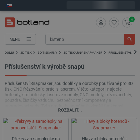
Expedujeme v pondělí
0
MENU
DOMŮ
3D TISK
3D TISKÁRNY
3D TISKÁRNY SNAPMAKER
PŘÍSLUŠENSTVÍ A NÁ
Příslušenství k výrobě snapů
Příslušenství Snapmaker jsou doplňky a obrobky používané pro 3D
tisk, CNC frézování a práci s laserem. V této kategorii najdete
hotendy, stolní desky, laserové moduly, CNC moduly, frézovací bity,
pouzdra, čističky vzduchu, bezpečnostní komponenty a
upgradovací sady. Tyto produkty pomáhají vylepšit funkčnost
ROZBALIT...
zařízení a lépe jej přizpůsobit specifickým pracovním postupům.
Překryvy a samolepky na
Hlavy a bloky hotendů -