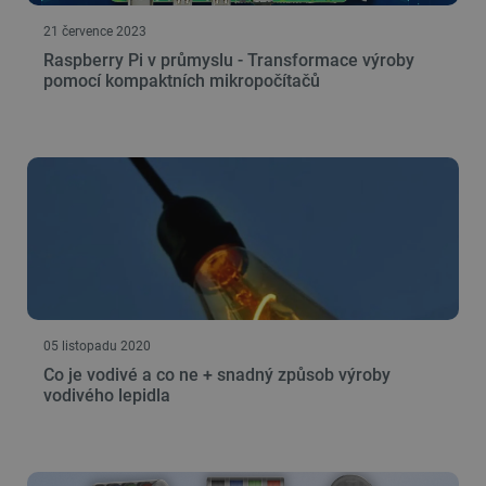
53 sekund
21 července 2023
Raspberry Pi v průmyslu - Transformace výroby
pomocí kompaktních mikropočítačů
VISITOR_PRIVACY_METADATA
YouTube
5 měsíců
.youtube.com
4 týdny
05 listopadu 2020
Co je vodivé a co ne + snadný způsob výroby
vodivého lepidla