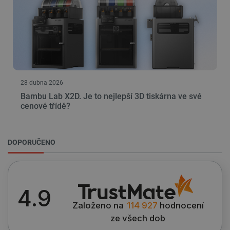
PrestaShop-
.botland.cz
2 týdny 6
[abcdef0123456789]{32}
dní
isListDisplay
botland.cz
Zavřením
prohlížeče
28 dubna 2026
Bambu Lab X2D. Je to nejlepší 3D tiskárna ve své
cenové třídě?
critCartData
botland.cz
9 minut
54 sekund
DOPORUČENO
4.9
Založeno na
114 927
hodnocení
ze všech dob