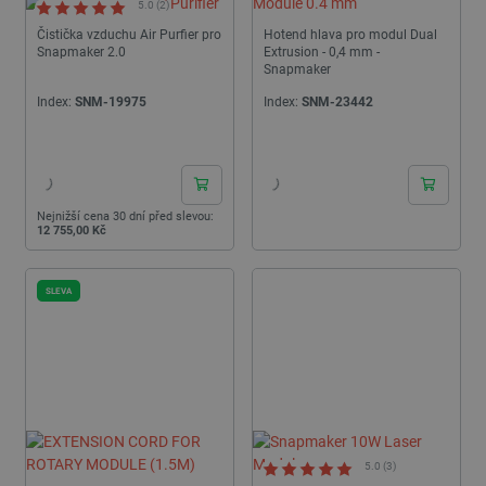
5.0 (2)
Čistička vzduchu Air Purfier pro
Hotend hlava pro modul Dual
Snapmaker 2.0
Extrusion - 0,4 mm -
Snapmaker
Index:
SNM-19975
Index:
SNM-23442
24h
24h
Nejnižší cena 30 dní před slevou:
12 755,00 Kč
SLEVA
5.0 (3)