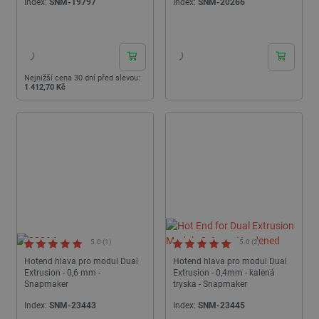
Index:
SNM-19797
Index:
SNM-20266
24h
24h
Nejnižší cena 30 dní před slevou:
1 412,70 Kč
5.0 (1)
5.0 (2)
Hotend hlava pro modul Dual
Hotend hlava pro modul Dual
Extrusion - 0,6 mm -
Extrusion - 0,4mm - kalená
Snapmaker
tryska - Snapmaker
Index:
SNM-23443
Index:
SNM-23445