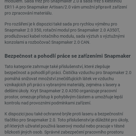
modulem. Sada fréz pro Snapmaker 2.0 a sada fréz s kleštinou
ER11-A pro Snapmaker Artisan/2.0 vám umožní připravit zařízení
pro zpracování materiálu.
Pro rozšíření je k dispozici také sada pro rychlou výměnu pro
Snapmaker 2.0 350, rotační modul pro Snapmaker 2.0 A350T,
prodlužovací kabel rotačního modulu, sada výztuh s výztužnými
konzolami a rozbočovač Snapmaker 2.0 CAN.
Bezpečnost a pohodlí práce se zařízeními Snapmaker
critData
botland.cz
9 minut
51 sekund
Tato kategorie zahrnuje také příslušenství, které zlepšuje
bezpečnost a pohodlí při práci. Čistička vzduchu pro Snapmaker 2.0
pomáhá snižovat množství znečišťujících látek ve vzduchu
vznikajících při práci s vybranými materiály, zejména s lasery a
delšími úkoly. Kryt Snapmaker 2.0 A350 organizuje pracovní
prostor, omezuje přístup k pohyblivým částem a umožňuje lepší
kontrolu nad provozními podmínkami zařízení.
K dispozici jsou také ochranné brýle proti laseru a bezpečnostní
tlačítko pro Snapmaker 2.0. Toto příslušenství je důležité pro úkoly,
při kterých uživatel používá laserový modul nebo pracuje v těsné
blízkosti jiných osob. Správné zabezpečení pracovního prostoru
critAccountId
botland.cz
9 minut
52 sekund