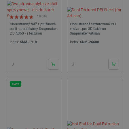
5.0 (10)
Oboustranný talíř z pružinové
Oboustranná texturovaná PEI
oceli - pro tiskárny Snapmaker
vrstva - pro 3D tiskárnu
2.0 A350 - s texturou
Snapmaker Artisan
Index:
SNM-19181
Index:
SNM-26608
24h
24h
SLEVA