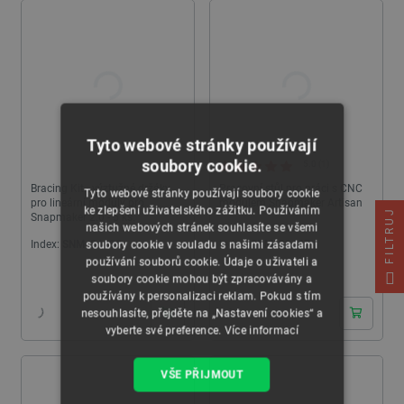
Tyto webové stránky používají
soubory cookie.
5.0 (1)
Bracing Kit - výztužné držáky
Pracovní stůl pro práci s CNC
Tyto webové stránky používají soubory cookie
pro lineární moduly pro
modulem Snapmaker Artisan
ke zlepšení uživatelského zážitku. Používáním
FILTRUJ
Snapmaker 2.0 - 5 ks.
našich webových stránek souhlasíte se všemi
Index:
SNM-24490
Index:
SNM-23447
soubory cookie v souladu s našimi zásadami
používání souborů cookie. Údaje o uživateli a
24h
24h
soubory cookie mohou být zpracovávány a
používány k personalizaci reklam. Pokud s tím
nesouhlasíte, přejděte na „Nastavení cookies“ a
vyberte své preference.
Více informací
VŠE PŘIJMOUT