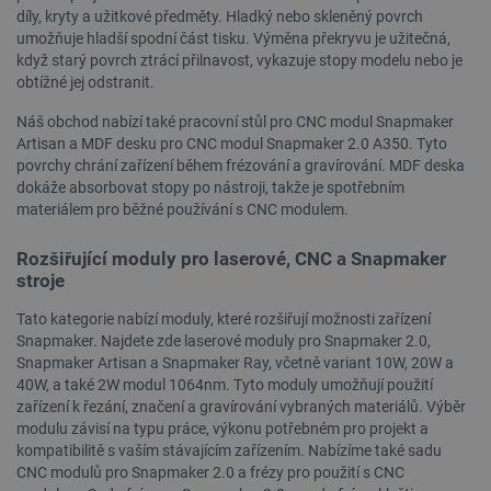
díly, kryty a užitkové předměty. Hladký nebo skleněný povrch
umožňuje hladší spodní část tisku. Výměna překryvu je užitečná,
když starý povrch ztrácí přilnavost, vykazuje stopy modelu nebo je
obtížné jej odstranit.
Náš obchod nabízí také pracovní stůl pro CNC modul Snapmaker
Artisan a MDF desku pro CNC modul Snapmaker 2.0 A350. Tyto
povrchy chrání zařízení během frézování a gravírování. MDF deska
dokáže absorbovat stopy po nástroji, takže je spotřebním
materiálem pro běžné používání s CNC modulem.
Rozšiřující moduly pro laserové, CNC a Snapmaker
stroje
Tato kategorie nabízí moduly, které rozšiřují možnosti zařízení
Snapmaker. Najdete zde laserové moduly pro Snapmaker 2.0,
Snapmaker Artisan a Snapmaker Ray, včetně variant 10W, 20W a
40W, a také 2W modul 1064nm. Tyto moduly umožňují použití
zařízení k řezání, značení a gravírování vybraných materiálů. Výběr
_lb
.botland.cz
Zavřením
modulu závisí na typu práce, výkonu potřebném pro projekt a
prohlížeče
kompatibilitě s vaším stávajícím zařízením. Nabízíme také sadu
CNC modulů pro Snapmaker 2.0 a frézy pro použití s CNC