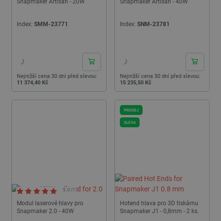
Snapmaker Artisan - 20W
Snapmaker Artisan - 40W
Index:
SMM-23771
Index:
SNM-23781
24h
24h
Nejnižší cena 30 dní před slevou:
Nejnižší cena 30 dní před slevou:
11 374,40 Kč
15 235,50 Kč
PRODEJ
SLEVA
5.0 (1)
Modul laserové hlavy pro
Hotend hlava pro 3D tiskárnu
Snapmaker 2.0 - 40W
Snapmaker J1 - 0,8mm - 2 ks.