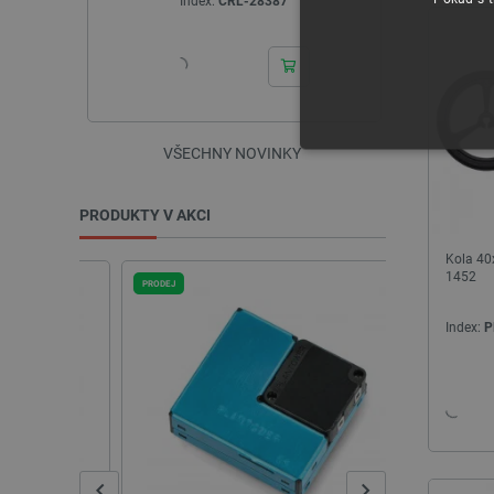
Index:
CRL-28387
I
VŠECHNY NOVINKY
NEZBYTNĚ NUTN
FUNKČNÍ SOUBO
PRODUKTY V AKCI
Kola 40
1452
PRODEJ
PRODEJ
Index:
P
Nezbytně nutné soubory cooki
nezbytně nutných souborů coo
Název
udid