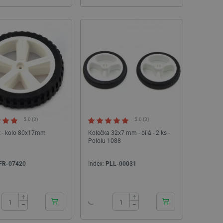
5.0 (3)
5.0 (3)
 - kolo 80x17mm
Kolečka 32x7 mm - bílá - 2 ks -
Pololu 1088
FR-07420
Index:
PLL-00031
24h
24h
+
+
−
−