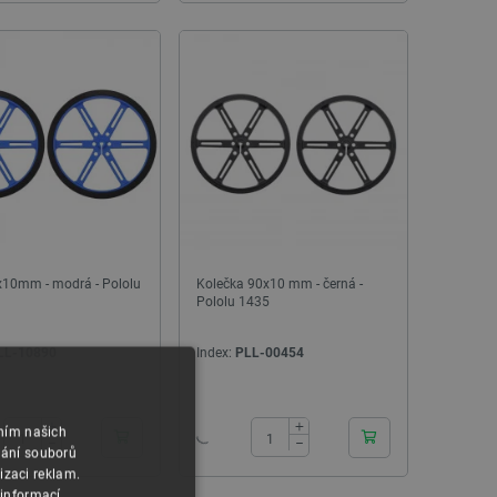
NOVINKA
NOVINKA
x10mm - modrá - Pololu
Kolečka 90x10 mm - černá -
Pololu 1435
LL-10890
Index:
PLL-00454
24h
24h
+
+
AURAPOL PLA filament 1,75 mm 1 kg - Černá
SMLIGHT SLZB-07mg24 
áním našich
−
−
EFR32MG24 pro domácí as
vání souborů
USB
izaci reklam.
 informací