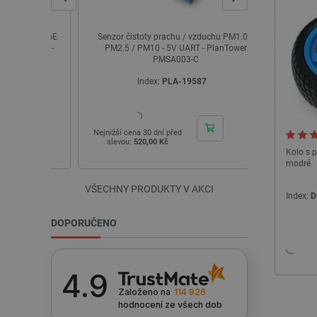
__cf_bm
ciální PoE
Senzor čistoty prachu / vzduchu PM1.0 /
M2U550 - 
_smvs
ásuvkou -
PM2.5 / PM10 - 5V UART - PlanTower
ovladač mot
PMSA003-C
VISITOR_PRIVACY_METAD
Index:
PLA-19587
I
Zásadách ochrany soukrom
PrestaShop-
Nejnižší cena 30 dní před
Nejnižší cena 
[abcdef0123456789]{32}
slevou:
520,00 Kč
slevou:
27
Kolo s 
isListDisplay
modré
critCartData
VŠECHNY PRODUKTY V AKCI
Index:
D
DOPORUČENO
CookieScriptConsent
__cf_bm
4.9
Založeno na
114 926
hodnocení
ze všech dob
__cf_bm