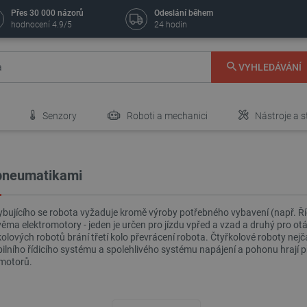
Přes 30 000 názorů
Odeslání během
hodnocení 4.9/5
24 hodin
VYHLEDÁVÁNÍ
Senzory
Roboti a mechanici
Nástroje a s
 pneumatikami
bujícího se robota vyžaduje kromě výroby potřebného vybavení (např. Říd
ma elektromotory - jeden je určen pro jízdu vpřed a vzad a druhý pro otá
kolových robotů brání třetí kolo převrácení robota. Čtyřkolové roboty nejč
lního řídicího systému a spolehlivého systému napájení a pohonu hrají při
motorů.