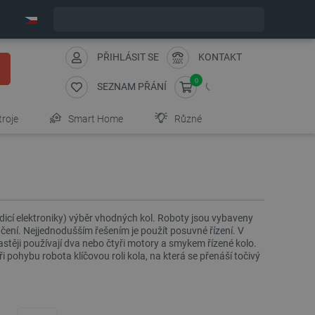
Expedujeme v pondělí
PŘIHLÁSIT SE
KONTAKT
0
SEZNAM PŘÁNÍ
troje
Smart Home
Různé
icí elektroniky) výběr vhodných kol. Roboty jsou vybaveny
čení. Nejjednodušším řešením je použít posuvné řízení. V
astěji používají dva nebo čtyři motory a smykem řízené kolo.
 pohybu robota klíčovou roli kola, na která se přenáší točivý