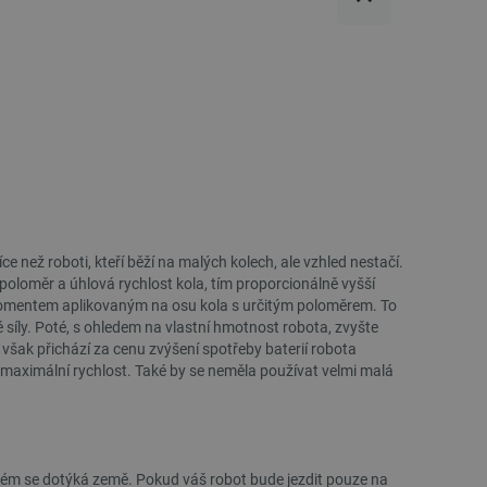
 používání jejich webových
 souhlasu s používáním
ajištěn soulad se
ité kategorie souborů
e PHP. Toto je univerzální
lací uživatelů. Obvykle se
 může být specifické pro
lášeného stavu uživatele
 zátěže, aby se zajistilo, že
aci prohlížení směřovány na
ránek a uživatelský komfort.
e než roboti, kteří běží na malých kolech, ale vzhled nestačí.
kých uživatelských údajů pro
je poloměr a úhlová rychlost kola, tím proporcionálně vyšší
 což zajišťuje více
 momentem aplikovaným na osu kola s určitým poloměrem. To
síly. Poté, s ohledem na vlastní hmotnost robota, zvyšte
 pro účet, který je
ak přichází za cenu zvýšení spotřeby baterií robota
líčovou roli při umožnění
 maximální rychlost. Také by se neměla používat velmi malá
relacemi a správou účtů.
Popis
ém se dotýká země. Pokud váš robot bude jezdit pouze na