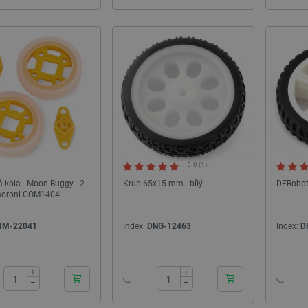
5.0 (1)
á kola - Moon Buggy - 2
Kruh 65x15 mm - bílý
DFRobot
imoroni COM1404
IM-22041
Index:
DNG-12463
Index:
D
24h
24h
+
+
−
−