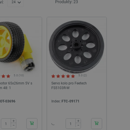
Produkty:
23
í:
24
5.0 (10)
5.0 (2)
motor 65x26mm 5V s
Servo kolo pro Feetech
m 48: 1
FS5103R-W
OT-03696
Index:
FTC-09171
24h
24h
+
+
−
−