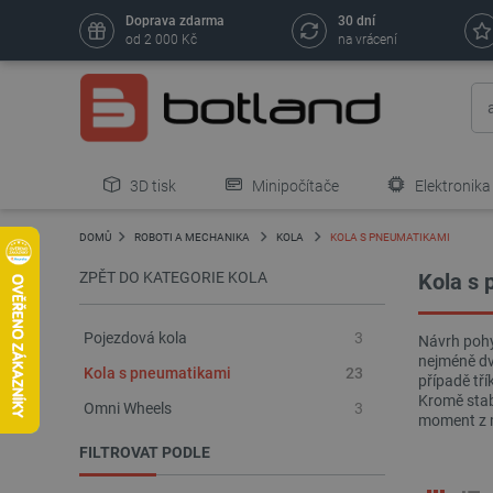
Doprava zdarma
30 dní
od 2 000 Kč
na vrácení
3D tisk
Minipočítače
Elektronika
DOMŮ
ROBOTI A MECHANIKA
KOLA
KOLA S PNEUMATIKAMI
ZPĚT DO KATEGORIE KOLA
Kola s
Pojezdová kola
3
Návrh pohy
nejméně dvě
Kola s pneumatikami
23
případě tří
Kromě stabi
Omni Wheels
3
moment z 
FILTROVAT PODLE