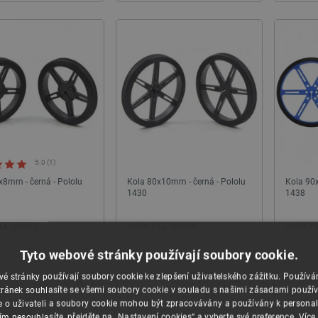
NOVINKA
5.0 (1)
x8mm - černá - Pololu
Kola 80x10mm - černá - Pololu
Kola 90
1430
1438
LL-00022
Index:
PLL-00940
Index:
P
24h
24h
Tyto webové stránky používají soubory cookie.
+
+
on Industria HMI 5C - Krabice
Creality Soleyin Ultra PLA filament 1,75 mm
é stránky používají soubory cookie ke zlepšení uživatelského zážitku. Použív
−
−
erry Pi 5 a dotykový displej...
1 kg - růžová
ránek souhlasíte se všemi soubory cookie v souladu s našimi zásadami použí
e o uživateli a soubory cookie mohou být zpracovávány a používány k personal
ím nesouhlasíte, přejděte na „Nastavení cookies“ a vyberte své preference.
Více