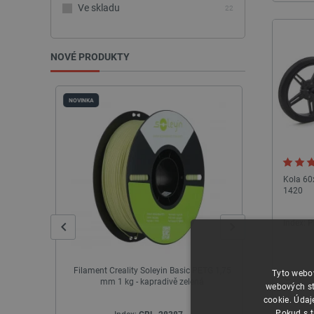
Ve skladu
22
NOVÉ PRODUKTY
NOVINKA
NOVINKA
Kola 60
1420
Index:
P
aa L2 20W
Filament Creality Soleyin Basic PETG 1,75
Krabice Arg
Tyto webov
mm 1 kg - kapradivě zelená
HMI pro Raspb
webových st
cookie. Údaj
Pokud s t