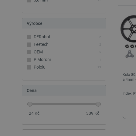
3,0 mm
12
Výrobce
DFRobot
2
Feetech
2
OEM
5
PiMoroni
1
Pololu
13
Kola 80
a 4mm -
Cena
Index:
P
24
Kč
309
Kč