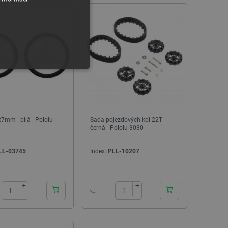
Index:
AUP-28465
Index:
PCL-2
7mm - bílá - Pololu
Sada pojezdových kol 22T -
černá - Pololu 3030
PRODEJ
y
LL-03745
Index:
PLL-10207
 Webové stránky nelze bez
24h
24h
+
+
−
−
ařízení, která mají přístup k
la uživatelskou zkušenost.