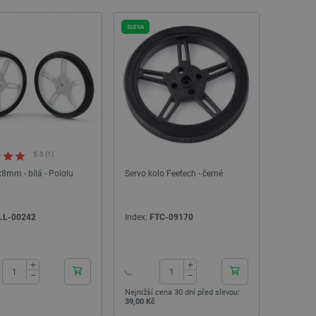
SLEVA
5.0 (1)
8mm - bílá - Pololu
Servo kolo Feetech - černé
LL-00242
Index:
FTC-09170
24h
24h
+
+
−
−
Nejnižší cena 30 dní před slevou:
39,00 Kč