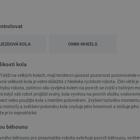
.webshopapp.com
56 sekund
přínosné, aby bylo možné podávat platné zprávy o
stránek.
.botland.cz
1 rok
Tento soubor cookie se používá k uložení vašeho
souborů cookie na webových stránkách, čímž je z
zákonnými požadavky na získání souhlasu pro urč
ntrolovat
cookie.
PHP.net
Zavřením
Cookie generovaný aplikacemi založenými na jazyc
botland.cz
prohlížeče
identifikátor používaný k udržování proměnných re
JEZDOVÁ KOLA
OMNI WHEELS
jedná o náhodně vygenerované číslo, jeho použití
daný web, ale dobrým příkladem je udržování přih
mezi stránkami.
.botland.cz
Zavřením
Tento soubor cookie se používá pro účely rozložení
likosti kola
prohlížeče
požadavky na webové stránky budou při každé rel
stejný server, což zvyšuje výkonnost webových st
ří běží na velkých kolech, mají tendenci upoutat pozornost pozorovatele víc
botland.cz
9 minut
Tento soubor cookie se používá k ukládání kritic
né velikosti kola je velmi důležitá z hlediska rychlosti robota. Čím větší 
51 sekund
zvýšení výkonnosti a funkčnosti webových stránek,
ohybu robota, zatímco síla vyvíjená kolem na povrch se zvýší s točivým
personalizované uživatelské zkušenosti.
 když váš robot projíždí svahy, kola vyvinou na povrch složku vodorovné 
botland.cz
9 minut
Tento soubor cookie slouží k uložení identifikátoru
ent nebo použijte kola s menším poloměrem. Zvýšení točivého momentu vš
52 sekund
momentálně přihlášen na webové stránce. Hraje k
ho motorů) a zvětšení poloměru kola zvyšuje jeho hmotnost a snižuje jeho
základních funkcí souvisejících s uživatelskými 
že je to nepraktické.
ypu běhounu
Storage type
vného běhounu pro pneumatiky robota ovlivňuje povrch běhounu, ve kter
Místní úložiště