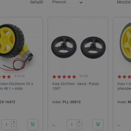
Seřadit:
Množstv
Přesnost
4.9 (14)
5.0 (2)
motor 65x26mm 5V s
Kola 32x7mm - černá - Pololu
Kolo + 
m 48:1 + dráty
1087
převode
ES-16472
Index:
PLL-00012
Index:
M
24h
24h
+
+
−
−