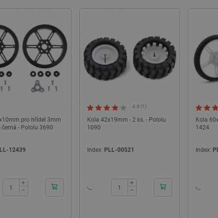
4.0 (1)
x10mm pro hřídel 3mm
Kola 42x19mm - 2 ks. - Pololu
Kola 60x
 černá - Pololu 3690
1090
1424
LL-12439
Index:
PLL-00521
Index:
P
24h
24h
+
+
−
−