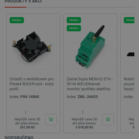
PRODUKTY V AKCI
critCartData
botland.cz
9 minut
54 sekund
PRODEJ
PRODEJ
PRODEJ
PRODEJ
Zamel Supla MEW-02 ETH -
Rotační modul upínacího
Objektiv
CookieScriptConsent
CookieScript
2 měsíce
3F+N WiFi/Ethernet
pouzdra Ador pro laserové
PT3610
botland.cz
4 týdny
monitor spotřeby elektřiny
řezací a gravírovací stroje
mount - 
FLUX Ador
kameru R
Index:
ZML-26653
Index:
FLX-27977
Index:
RP
Nejnižší cena 30
Nejnižší cena 30
Nejniž
dní před slevou:
dní před slevou:
dní př
3 018,00 Kč
5 201,00 Kč
666
DOPORUČENO