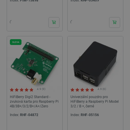
Index:
PIM-15898
Index:
RHF-05409
24h
24h
SLEVA
4.9 (9)
4.9 (6)
HiFiBerry Digi2 Standard -
Univerzální pouzdro pro
zvuková karta pro Raspberry Pi
HiFiBerry a Raspberry Pi Model
4B/3B+/3/2/B+/A+/Zero
3/2 / B +, černé
Index:
RHF-04872
Index:
RHF-05156
24h
24h