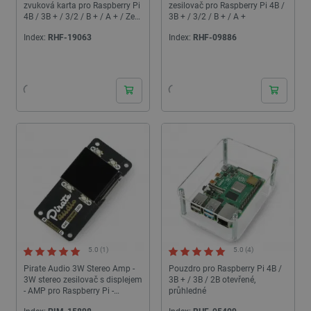
zvuková karta pro Raspberry Pi
zesilovač pro Raspberry Pi 4B /
4B / 3B + / 3/2 / B + / A + / Zero
3B + / 3/2 / B + / A +
*
Index:
RHF-19063
Index:
RHF-09886
24h
24h
5.0 (1)
5.0 (4)
Pirate Audio 3W Stereo Amp -
Pouzdro pro Raspberry Pi 4B /
3W stereo zesilovač s displejem
3B + / 3B / 2B otevřené,
- AMP pro Raspberry Pi -
průhledné
Pimoroni PIM484