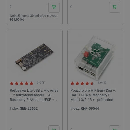
Nejnižší cena 30 dní před slevou:
931,00 Kč
5.0 (3)
4.6 (4)
ReSpeaker Lite USB 2 Mic Array
Pouzdro pro HiFiBerry Digi +,
– 2 mikrofonní modul – AI –
DAC + RCA a Raspberry Pi
Raspberry Pi/Arduino/ESP –
Model 3/2 / B + - průhledné
Seeedstudio 107990273
Index:
SEE-25652
Index:
RHF-09544
24h