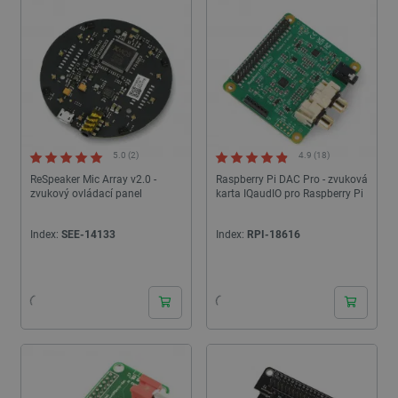
5.0 (2)
4.9 (18)
ReSpeaker Mic Array v2.0 -
Raspberry Pi DAC Pro - zvuková
zvukový ovládací panel
karta IQaudIO pro Raspberry Pi
Index:
SEE-14133
Index:
RPI-18616
24h
24h