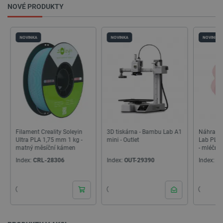
NOVÉ PRODUKTY
NOVINKA
NOVINKA
NOVINKA
3D tiskárna - Bambu Lab A1
Náhradní filament Bambu
FNIRSI 2
PrestaShop-
.botland.cz
2 týdny 6
mini - Outlet
Lab PLA Pure 1,75 mm 1 kg
3v1 digit
[abcdef0123456789]{32}
dní
- mléčně růžová
multime
generáto
Index:
OUT-29390
Index:
BML-29110
Index:
FR
isListDisplay
botland.cz
Zavřením
prohlížeče