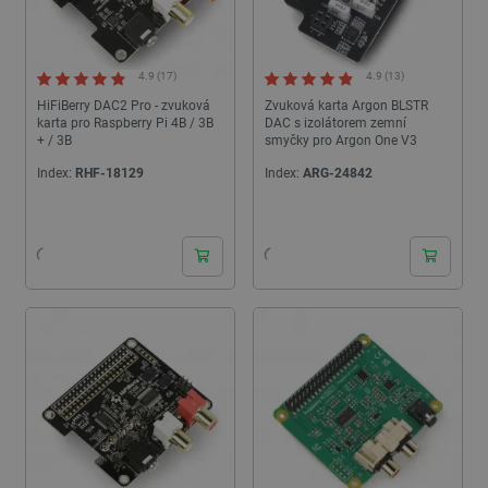
4.9 (17)
4.9 (13)
HiFiBerry DAC2 Pro - zvuková
Zvuková karta Argon BLSTR
karta pro Raspberry Pi 4B / 3B
DAC s izolátorem zemní
+ / 3B
smyčky pro Argon One V3
Index:
RHF-18129
Index:
ARG-24842
24h
24h