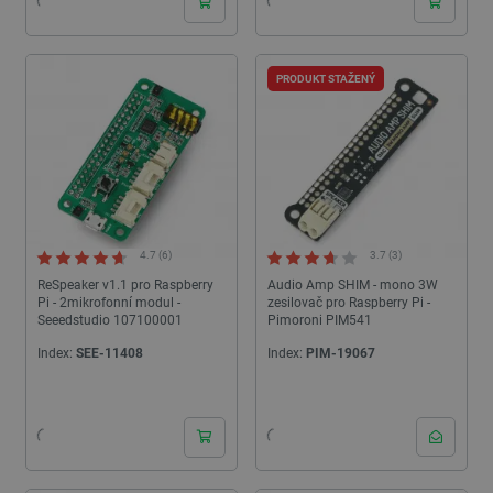
PRODUKT STAŽENÝ
4.7 (6)
3.7 (3)
ReSpeaker v1.1 pro Raspberry
Audio Amp SHIM - mono 3W
Pi - 2mikrofonní modul -
zesilovač pro Raspberry Pi -
Seeedstudio 107100001
Pimoroni PIM541
Index:
SEE-11408
Index:
PIM-19067