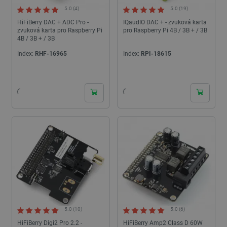
5.0 (4)
5.0 (19)
HiFiBerry DAC + ADC Pro -
IQaudIO DAC + - zvuková karta
zvuková karta pro Raspberry Pi
pro Raspberry Pi 4B / 3B + / 3B
4B / 3B + / 3B
Index:
RHF-16965
Index:
RPI-18615
24h
24h
5.0 (10)
5.0 (6)
HiFiBerry Digi2 Pro 2.2 -
HiFiBerry Amp2 Class D 60W