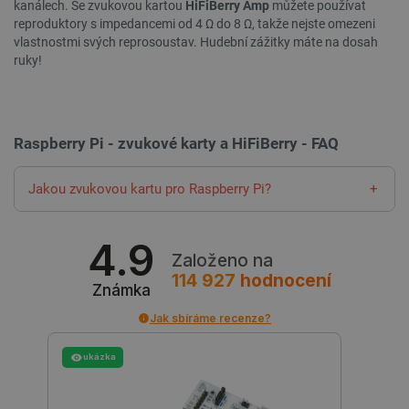
critData
botland.cz
9 minut
kanálech. Se zvukovou kartou
HiFiBerry Amp
můžete používat
51 sekund
reproduktory s impedancemi od 4 Ω do 8 Ω, takže nejste omezeni
vlastnostmi svých reprosoustav. Hudební zážitky máte na dosah
ruky!
Raspberry Pi - zvukové karty a HiFiBerry - FAQ
Jakou zvukovou kartu pro Raspberry Pi?
critAccountId
botland.cz
9 minut
Klasický bestseller? Karta
IQaudIO Codec Zero
, spolehlivá a
52 sekund
kompatibilní s RPi 4B/3B+/3B. Vyplatí se zvolit
zvukovou
4.9
aparaturu HiFiBerry
– jde o řadu audio zařízení určených pro
Založeno na
platformu Raspberry Pi, včetně zvukových karet s měniči,
114 927
hodnocení
Známka
konektory, pouzdry a celých multimediálních sestav.
Jak sbíráme recenze?
ukázka