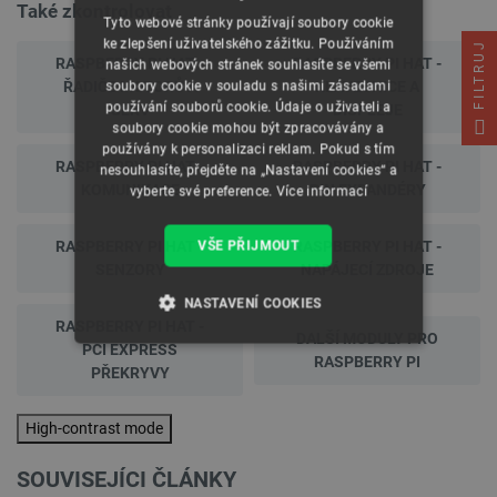
Také zkontrolovat
Tyto webové stránky používají soubory cookie
ke zlepšení uživatelského zážitku. Používáním
FILTRUJ
RASPBERRY PI HAT -
RASPBERRY PI HAT -
našich webových stránek souhlasíte se všemi
ŘADIČE MOTORŮ A
KLÁVESNICE A
soubory cookie v souladu s našimi zásadami
používání souborů cookie. Údaje o uživateli a
SERV
DISPLEJE
soubory cookie mohou být zpracovávány a
používány k personalizaci reklam. Pokud s tím
RASPBERRY PI HAT -
RASPBERRY PI HAT -
nesouhlasíte, přejděte na „Nastavení cookies“ a
KOMUNIKACE
PIN EXPANDÉRY
vyberte své preference.
Více informací
RASPBERRY PI HAT -
RASPBERRY PI HAT -
VŠE PŘIJMOUT
SENZORY
NAPÁJECÍ ZDROJE
NASTAVENÍ COOKIES
RASPBERRY PI HAT -
DALŠÍ MODULY PRO
PCI EXPRESS
NEZBYTNĚ NUTNÉ SOUBORY
RASPBERRY PI
PŘEKRYVY
VÝKONOVÉ SOUBORY
High-contrast mode
SOUBORY CÍLENÍ
SOUVISEJÍCI ČLÁNKY