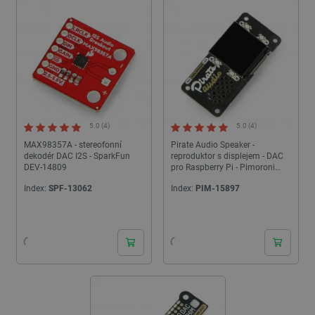
5.0 (4)
5.0 (4)
MAX98357A - stereofonní
Pirate Audio Speaker -
dekodér DAC I2S - SparkFun
reproduktor s displejem - DAC
DEV-14809
pro Raspberry Pi - Pimoroni
PIM485
Index:
SPF-13062
Index:
PIM-15897