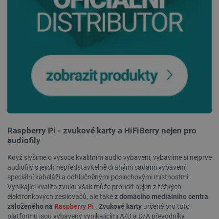
PHPSESSID
PHP.net
Zavřením
botland.cz
prohlížeče
Raspberry Pi - zvukové karty a HiFiBerry nejen pro
audiofily
Když slyšíme o vysoce kvalitním audio vybavení, vybavíme si nejprve
audiofily s jejich nepředstavitelně drahými sadami vybavení,
speciální kabeláží a odhlučněnými poslechovými místnostmi.
Vynikající kvalita zvuku však může proudit nejen z těžkých
elektronkových zesilovačů, ale také
z domácího mediálního centra
založeného na
Raspberry Pi
.
Zvukové karty
určené pro tuto
platformu jsou vybaveny vynikajícími A/D a D/A převodníky,