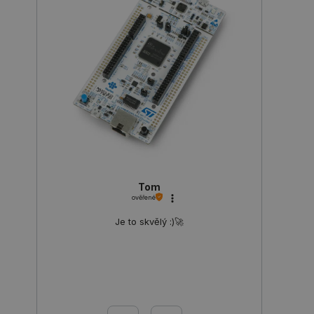
Storage declaration
Storage
Název
Popis
type
cartSkuToUrl
Místní
úložiště
_gcl_ls
Místní
úložiště
luigis.env.v2.159265-
Úložiště
245523
relace
lbx_ac_easystorage
Úložiště
Tom
relace
ověřené
_cltk
Úložiště
relace
Je to skvělý :)🚀
szn:idnts:cch
Místní
úložiště
sid
Místní
úložiště
_smvc
Místní
úložiště