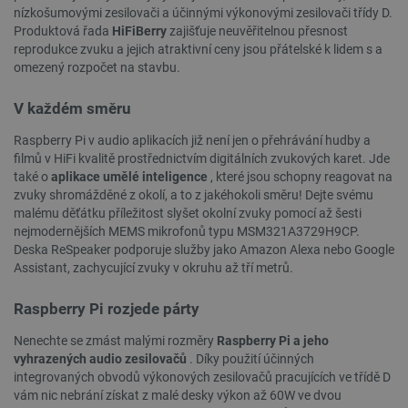
nízkošumovými zesilovači a účinnými výkonovými zesilovači třídy D.
Produktová řada
HiFiBerry
zajišťuje neuvěřitelnou přesnost
reprodukce zvuku a jejich atraktivní ceny jsou přátelské k lidem s a
omezený rozpočet na stavbu.
V každém směru
Raspberry Pi v audio aplikacích již není jen o přehrávání hudby a
filmů v HiFi kvalitě prostřednictvím digitálních zvukových karet. Jde
_lb
.botland.cz
Zavřením
také o
aplikace umělé inteligence
, které jsou schopny reagovat na
prohlížeče
zvuky shromážděné z okolí, a to z jakéhokoli směru! Dejte svému
malému děťátku příležitost slyšet okolní zvuky pomocí až šesti
nejmodernějších MEMS mikrofonů typu MSM321A3729H9CP.
Deska ReSpeaker podporuje služby jako Amazon Alexa nebo Google
Assistant, zachycující zvuky v okruhu až tří metrů.
Raspberry Pi rozjede párty
Nenechte se zmást malými rozměry
Raspberry Pi a jeho
vyhrazených audio zesilovačů
. Díky použití účinných
integrovaných obvodů výkonových zesilovačů pracujících ve třídě D
vám nic nebrání získat z malé desky výkon až 60W ve dvou