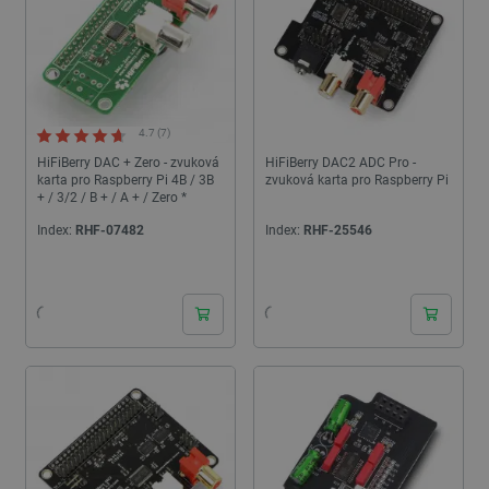
4.7 (7)
HiFiBerry DAC + Zero - zvuková
HiFiBerry DAC2 ADC Pro -
karta pro Raspberry Pi 4B / 3B
zvuková karta pro Raspberry Pi
+ / 3/2 / B + / A + / Zero *
Index:
RHF-07482
Index:
RHF-25546
24h
24h