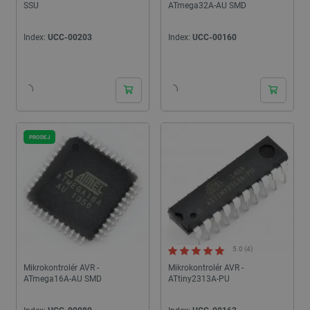
SSU
ATmega32A-AU SMD
Index:
UCC-00203
Index:
UCC-00160
24h
24h
PRODEJ
5.0 (4)
Mikrokontrolér AVR -
Mikrokontrolér AVR -
ATmega16A-AU SMD
ATtiny2313A-PU