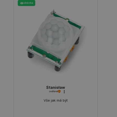
ukázka
PHPSESSID
PHP.net
Zavřením
botland.cz
prohlížeče
Stanisław
ověřené
Vše jak má být
_lb
.botland.cz
Zavřením