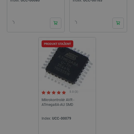
Index:
UCC-00080
Index:
UCC-00163
24h
PRODUKT STAŽENÝ
5.0 (3)
Mikrokontrolér AVR -
ATmega8A-AU SMD
Index:
UCC-00079