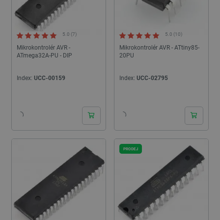
5.0 (7)
5.0 (10)
Mikrokontrolér AVR -
Mikrokontrolér AVR - ATtiny85-
ATmega32A-PU - DIP
20PU
Index:
UCC-00159
Index:
UCC-02795
24h
24h
PRODEJ