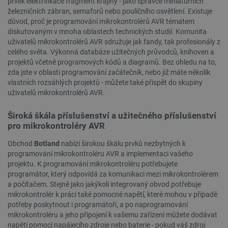
prvek elektrifikace fragment krajiny - jako správce miniaturních
železničních zábran, semaforů nebo pouličního osvětlení. Existuje
důvod, proč je programování mikrokontrolérů AVR tématem
diskutovaným v mnoha oblastech technických studií. Komunita
CookieScriptConsent
CookieScript
2 měsíce
uživatelů mikrokontrolérů AVR sdružuje jak fandy, tak profesionály z
botland.cz
4 týdny
celého světa. Výkonná databáze užitečných průvodců, knihoven a
projektů včetně programových kódů a diagramů. Bez ohledu na to,
zda jste v oblasti programování začátečník, nebo již máte několik
vlastních rozsáhlých projektů - můžete také přispět do skupiny
uživatelů mikrokontrolérů AVR.
Široká škála příslušenství a užitečného příslušenství
pro mikrokontroléry AVR
Obchod
Botland
nabízí širokou škálu prvků nezbytných k
__cf_bm
Cloudflare Inc.
29 minut
programování mikrokontroléru AVR a implementaci vašeho
.bambulab.com
54 sekund
projektu. K programování mikrokontroléru potřebujete
programátor, který odpovídá za komunikaci mezi mikrokontrolérem
a počítačem. Stejně jako jakýkoli integrovaný obvod potřebuje
mikrokontrolér k práci také pomocné napětí, které mohou v případě
potřeby poskytnout i programátoři, a po naprogramování
mikrokontroléru a jeho připojení k vašemu zařízení můžete dodávat
napětí pomocí napájecího zdroje nebo baterie - pokud váš zdroj