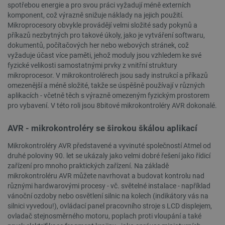
spotřebou energie a pro svou práci vyžadují méně externích
komponent, což výrazně snižuje náklady na jejich použití.
Mikroprocesory obvykle provádějí velmi složité sady pokynů a
příkazů nezbytných pro takové úkoly, jako je vytváření softwaru,
PrestaShop-
.botland.cz
2 týdny 6
dokumentů, počítačových her nebo webových stránek, což
[abcdef0123456789]{32}
dní
vyžaduje účast více paměti, jehož moduly jsou vzhledem ke své
fyzické velikosti samostatnými prvky z vnitřní struktury
mikroprocesor. V mikrokontrolérech jsou sady instrukcí a příkazů
omezenější a méně složité, takže se úspěšně používají v různých
aplikacích - včetně těch s výrazně omezeným fyzickým prostorem
isListDisplay
botland.cz
Zavřením
prohlížeče
pro vybavení. V této roli jsou 8bitové mikrokontroléry AVR dokonalé.
AVR - mikrokontroléry se širokou škálou aplikací
Mikrokontroléry AVR představené a vyvinuté společností Atmel od
critCartData
botland.cz
9 minut
druhé poloviny 90. let se ukázaly jako velmi dobré řešení jako řídicí
54 sekund
zařízení pro mnoho praktických zařízení. Na základě
mikrokontroléru AVR můžete navrhovat a budovat kontrolu nad
různými hardwarovými procesy - vč. světelné instalace - například
vánoční ozdoby nebo osvětlení silnic na kolech (indikátory vás na
silnici vyvedou!), ovládací panel pracovního stroje s LCD displejem,
ovladač stejnosměrného motoru, poplach proti vloupání a také