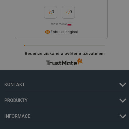
prohlížeče
0
0
tento měsíc
Zobrazit originál
Recenze získané a ověřené uživatelem
critData
botland.cz
9 minut
51 sekund
KONTAKT
PRODUKTY
INFORMACE