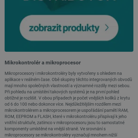
_smvs
.botland.cz
59 minut
53 sekund
VISITOR_PRIVACY_METADATA
YouTube
5 měsíců
.youtube.com
4 týdny
Mikrokontrolér a mikroprocesor
Mikroprocesory i mikrokontroléry byly vytvořeny s ohledem na
aplikace v reálném čase. Obě skupiny těchto integrovaných obvodů
mají mnoho společných vlastností a významné rozdíly mezi sebou.
Při pohledu na umístění takových systémů je na první pohled
obtížné je rozlišit. V obou případech je počet vnějších kolíků z krytu
od 6 do 100 nebo dokonce více. Nejdůležitějším rozdílem mezi
mikrokontrolérem a mikroprocesorem je uspořádání pamětí RAM,
ROM, EEPROM a FLASH, které v mikrokontroléru přispívají k jeho
vnitřní struktuře, zatímco v mikroprocesoru jsou to samostatné
komponenty umístěné na vnější straně. Ve srovnání s
mikroprocesory se mikrokontroléry vyznačují mnohem nižší