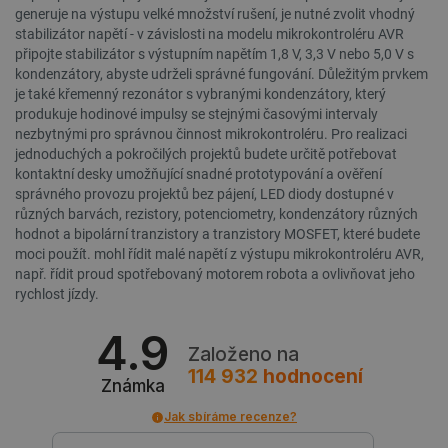
generuje na výstupu velké množství rušení, je nutné zvolit vhodný
stabilizátor napětí - v závislosti na modelu mikrokontroléru AVR
__cf_bm
Cloudflare Inc.
29 minut
připojte stabilizátor s výstupním napětím 1,8 V, 3,3 V nebo 5,0 V s
.webshopapp.com
56 sekund
kondenzátory, abyste udrželi správné fungování. Důležitým prvkem
je také křemenný rezonátor s vybranými kondenzátory, který
produkuje hodinové impulsy se stejnými časovými intervaly
nezbytnými pro správnou činnost mikrokontroléru. Pro realizaci
jednoduchých a pokročilých projektů budete určitě potřebovat
kontaktní desky umožňující snadné prototypování a ověření
správného provozu projektů bez pájení, LED diody dostupné v
různých barvách, rezistory, potenciometry, kondenzátory různých
hodnot a bipolární tranzistory a tranzistory MOSFET, které budete
_lb_ccc
.botland.cz
1 rok
moci použít. mohl řídit malé napětí z výstupu mikrokontroléru AVR,
např. řídit proud spotřebovaný motorem robota a ovlivňovat jeho
rychlost jízdy.
4.9
Založeno na
114 932
hodnocení
Známka
Jak sbíráme recenze?