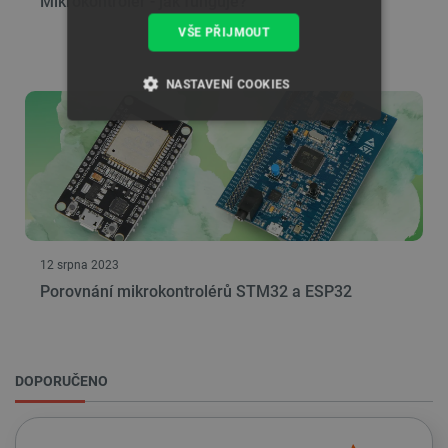
Mikrokontrolér - jak funguje?
VŠE PŘIJMOUT
NASTAVENÍ COOKIES
NEZBYTNĚ NUTNÉ SOUBORY
VÝKONOVÉ SOUBORY
SOUBORY CÍLENÍ
12 srpna 2023
FUNKČNÍ SOUBORY
Porovnání mikrokontrolérů STM32 a ESP32
Nezbytně nutné soubory
Výkonové soubory
DOPORUČENO
Soubory cílení
Funkční soubory
Nezbytně nutné soubory cookie umožňují základní
funkce webových stránek, jako je přihlášení