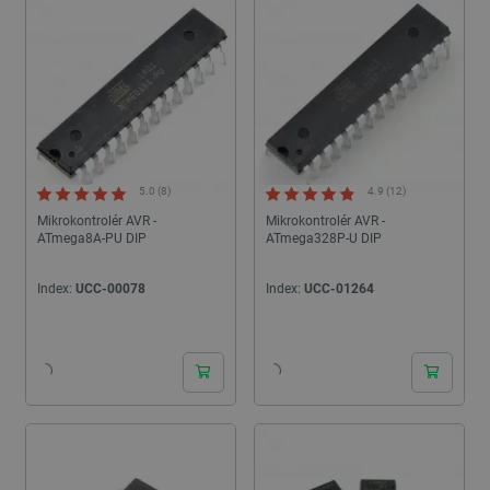
kompaktnější podobě, konkrétně mikrokontroléru - v této skupině
jsou obzvláště populární mikrokontroléry AVR.
5.0 (8)
4.9 (12)
Mikrokontrolér AVR -
Mikrokontrolér AVR -
ATmega8A-PU DIP
ATmega328P-U DIP
Index:
UCC-00078
Index:
UCC-01264
24h
24h