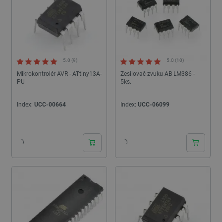
5.0 (9)
5.0 (10)
Mikrokontrolér AVR - ATtiny13A-
Zesilovač zvuku AB LM386 -
PU
5ks.
Index:
UCC-00664
Index:
UCC-06099
24h
24h