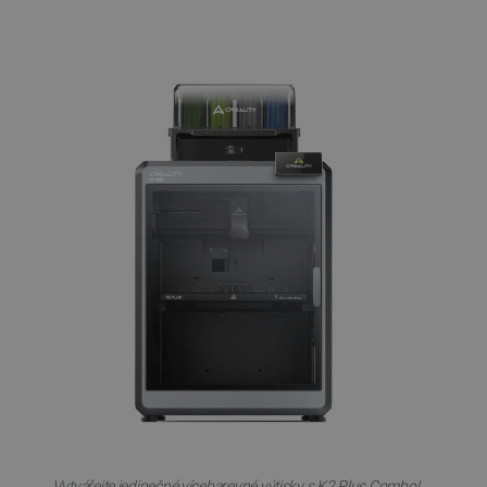
Vytvářejte jedinečné vícebarevné výtisky s K2 Plus Combo!