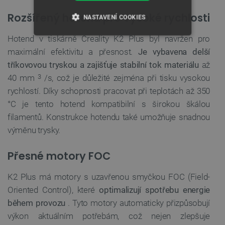
Rozšířený hotend pro vysoké rychlosti
NASTAVENÍ COOKIES
Hotend v tiskárně Creality K2 Plus byl navržen pro
NEZBYTNĚ NUTNÉ SOUBORY
maximální efektivitu a přesnost.
Je vybavena delší
tříkovovou tryskou a zajišťuje stabilní tok materiálu
až
VÝKONOVÉ SOUBORY
40 mm
/s, což je důležité zejména při tisku vysokou
3
SOUBORY CÍLENÍ
rychlostí. Díky schopnosti pracovat při teplotách až 350
°C je tento hotend kompatibilní s širokou škálou
FUNKČNÍ SOUBORY
filamentů. Konstrukce hotendu také umožňuje snadnou
výměnu trysky.
Přesné motory FOC
Nezbytně nutné soubory
Výkonové soubory
Soubory cílení
Funkční soubory
K2 Plus má motory s uzavřenou smyčkou FOC (Field-
Oriented Control), které
optimalizují spotřebu energie
Nezbytně nutné soubory cookie umožňují základní
funkce webových stránek, jako je přihlášení
během provozu
. Tyto motory automaticky přizpůsobují
uživatele a správa účtu. Webové stránky nelze bez
výkon aktuálním potřebám, což nejen zlepšuje
nezbytně nutných souborů cookie správně
používat.