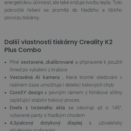
energetickou účinnost, ale také snižuje tvorbu tepla. Toto
Poskytovatel
/
pokročilé řešení se promítá do hladšího a tiššího
Název
Vyprší
Doména
provozu tiskárny.
udid
.botland.cz
4 týdny 2
dny
Další vlastnosti tiskárny Creality K2
Plus Combo
Plně
sestavené, zkalibrované
a připravené k použití
ihned po vybalení z krabice
__cf_bm
Cloudflare Inc.
29 minut
Vestavěná AI kamera
, která kromě sledování v
.heureka.group
58 sekund
reálném čase umožňuje i detekci tiskových chyb
CoreXY design
s pevným rámem z hliníkové slitiny
zajišťující stabilní tiskový proces
Dveře z tvrzeného skla
se otevírají až o 145°,
Zásadách ochrany soukromí Google
vybavené panty s hladkým chodem
4,3palcový dotykový displej
s uživatelsky
přívětivým rozhraním