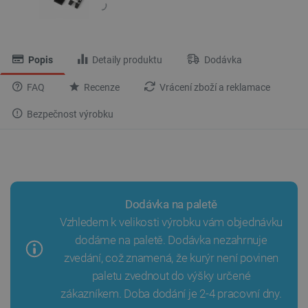
Popis
Detaily produktu
Dodávka
FAQ
Recenze
Vrácení zboží a reklamace
Bezpečnost výrobku
Dodávka na paletě
Vzhledem k velikosti výrobku vám objednávku
dodáme na paletě. Dodávka nezahrnuje
zvedání, což znamená, že kurýr není povinen
paletu zvednout do výšky určené
zákazníkem. Doba dodání je 2-4 pracovní dny.