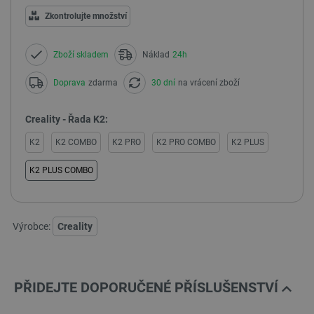
Zkontrolujte množství
Zboží skladem
Náklad
24h
Doprava
zdarma
30 dní
na vrácení zboží
Creality - Řada K2:
K2
K2 COMBO
K2 PRO
K2 PRO COMBO
K2 PLUS
K2 PLUS COMBO
Výrobce:
Creality
PŘIDEJTE DOPORUČENÉ PŘÍSLUŠENSTVÍ