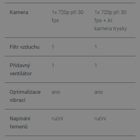
botland.cz
prohlížeče
Kamera
1x 720p při 30
1x 720p při 30
1
fps
fps + AI
3
kamera trysky
k
Filtr vzduchu
1
1
2
Přídavný
1
1
2
ventilátor
Optimalizace
ano
ano
vibrací
Napínání
ruční
ruční
a
_lb
.botland.cz
Zavřením
řemenů
prohlížeče