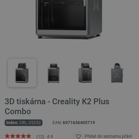
3D tiskárna - Creality K2 Plus
Combo
Index:
CRL-25252
EAN:
6971636405719
Přidat do seznamu přání
(
12
)
4.9