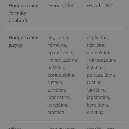
critAccountId
botland.cz
9 minut
52 sekund
Podporované
G-code, 3MF
G-code, 3MF
G
formáty
souborů
Podporované
angličtina,
angličtina,
a
jazyky
němčina,
němčina,
n
španělština,
španělština,
š
francouzština,
francouzština,
f
italština,
italština,
i
portugalština,
portugalština,
p
Storage declaration
ruština,
ruština,
r
Storage
Název
Popis
type
turečtina,
turečtina,
t
japonština,
japonština,
j
cartSkuToUrl
Místní
úložiště
korejština,
korejština,
k
_gcl_ls
Místní
čínština
čínština
č
úložiště
luigis.env.v2.159265-
Úložiště
245523
relace