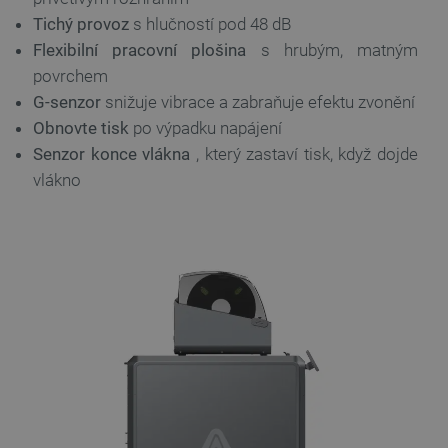
_smvs
.botland.cz
59 minut
53 sekund
Tichý provoz
s hlučností pod 48 dB
Flexibilní pracovní plošina
s hrubým, matným
povrchem
G-senzor
snižuje vibrace a zabraňuje efektu zvonění
VISITOR_PRIVACY_METADATA
YouTube
5 měsíců
Obnovte tisk
po výpadku napájení
.youtube.com
4 týdny
Senzor konce vlákna
, který zastaví tisk, když dojde
vlákno