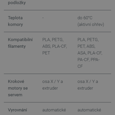
podložky
.webshopapp.com
56 sekund
Teplota
-
do 60°C
d
komory
(aktivní ohřev)
(
Kompatibilní
PLA, PETG,
PLA, PETG,
P
filamenty
ABS, PLA-CF,
PET, ABS,
P
_lb_ccc
.botland.cz
1 rok
PET
ASA, PLA-CF,
A
PA-CF, PPA-
P
CF
Krokové
osa X / Y a
osa X / Y a
o
motory se
extruder
extruder
e
servem
Vyrovnání
automatické
automatické
a
PHPSESSID
PHP.net
Zavřením