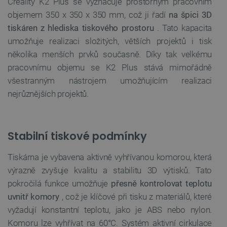
Creality K2 Plus se vyznačuje prostorným pracovním
objemem 350 x 350 x 350 mm, což ji řadí
na špici 3D
tiskáren z hlediska tiskového prostoru
. Tato kapacita
umožňuje realizaci složitých, větších projektů i tisk
několika menších prvků současně. Díky tak velkému
pracovnímu objemu se K2 Plus stává mimořádně
všestranným nástrojem umožňujícím realizaci
nejrůznějších projektů.
Stabilní tiskové podmínky
Tiskárna je vybavena aktivně vyhřívanou komorou, která
výrazně zvyšuje kvalitu a stabilitu 3D výtisků. Tato
pokročilá funkce umožňuje
přesně kontrolovat teplotu
uvnitř komory
, což je klíčové při tisku z materiálů, které
vyžadují konstantní teplotu, jako je ABS nebo nylon.
Komoru lze vyhřívat na 60°C. Systém aktivní cirkulace