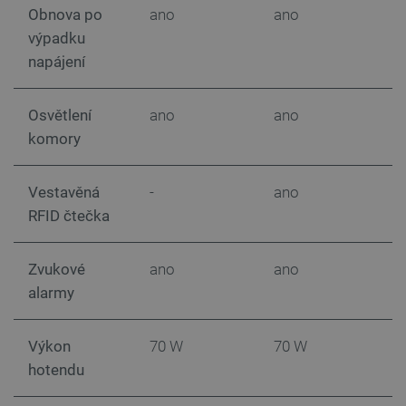
Obnova po
ano
ano
výpadku
napájení
Osvětlení
ano
ano
komory
Vestavěná
-
ano
critData
botland.cz
9 minut
51 sekund
RFID čtečka
Zvukové
ano
ano
-
alarmy
Výkon
70 W
70 W
hotendu