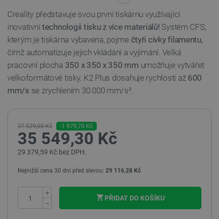
Creality představuje svou první tiskárnu využívající
inovativní
technologii tisku z více materiálů!
Systém CFS,
kterým je tiskárna vybavena, pojme
čtyři cívky filamentu,
čímž automatizuje jejich vkládání a vyjímání. Velká
pracovní plocha
350 x 350 x 350 mm
umožňuje vytvářet
velkoformátové tisky. K2 Plus dosahuje rychlosti až
600
mm/s
se zrychlením 30 000 mm/s².
37 529,00 Kč
-1 979,70 Kč
35 549,30 Kč
29 379,59 Kč bez DPH.
Nejnižší cena 30 dní před slevou:
29 116,28 Kč
+
PŘIDAT DO KOŠÍKU
−