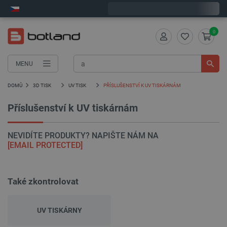
Expedujeme v pátek
0
MENU
DOMŮ
3D TISK
UV TISK
PŘÍSLUŠENSTVÍ K UV TISKÁRNÁM
Příslušenství k UV tiskárnám
NEVIDÍTE PRODUKTY? NAPIŠTE NÁM NA
[EMAIL PROTECTED]
Také zkontrolovat
UV TISKÁRNY