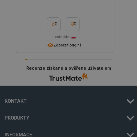
_smvs
.botland.cz
59 minut
0
0
53 sekund
tento týden
Zobrazit originál
VISITOR_PRIVACY_METADATA
YouTube
5 měsíců
.youtube.com
4 týdny
Recenze získané a ověřené uživatelem
KONTAKT
PRODUKTY
INFORMACE