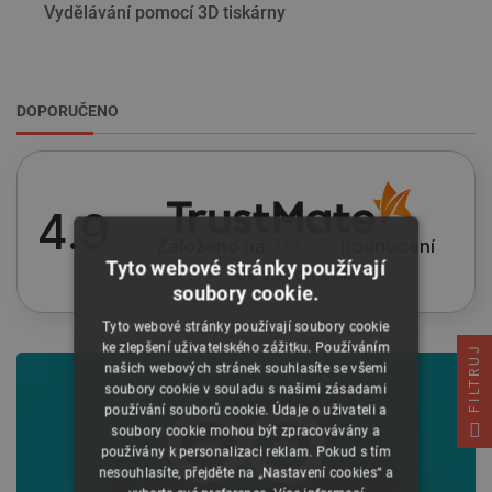
Vydělávání pomocí 3D tiskárny
DOPORUČENO
4.9
Založeno na
114 915
hodnocení
Tyto webové stránky používají
ze všech dob
soubory cookie.
Tyto webové stránky používají soubory cookie
ke zlepšení uživatelského zážitku. Používáním
FILTRUJ
našich webových stránek souhlasíte se všemi
soubory cookie v souladu s našimi zásadami
používání souborů cookie. Údaje o uživateli a
soubory cookie mohou být zpracovávány a
používány k personalizaci reklam. Pokud s tím
nesouhlasíte, přejděte na „Nastavení cookies“ a