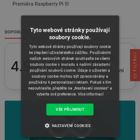
Premiéra Raspberry Pi 5!
Tyto webové stránky používají
DOPORUČENO
soubory cookie.
Tyto webové stránky používají soubory cookie
ke zlepšení uživatelského zážitku. Používáním
FILTRUJ
našich webových stránek souhlasíte se všemi
4.9
soubory cookie v souladu s našimi zásadami
Založeno na
114 917
hodnocení
používání souborů cookie. Údaje o uživateli a
soubory cookie mohou být zpracovávány a
ze všech dob
používány k personalizaci reklam. Pokud s tím
nesouhlasíte, přejděte na „Nastavení cookies“ a
vyberte své preference.
Více informací
VŠE PŘIJMOUT
NASTAVENÍ COOKIES
NEZBYTNĚ NUTNÉ SOUBORY