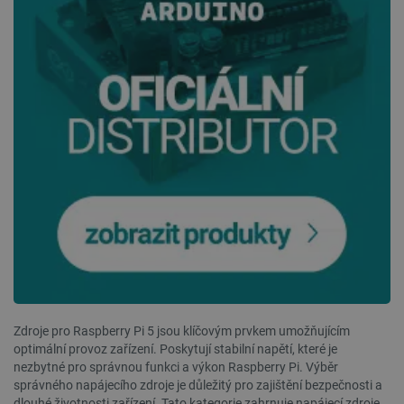
VÝKONOVÉ SOUBORY
SOUBORY CÍLENÍ
FUNKČNÍ SOUBORY
Nezbytně nutné soubory
Výkonové soubory
Soubory cílení
Funkční soubory
Nezbytně nutné soubory cookie umožňují základní
funkce webových stránek, jako je přihlášení
uživatele a správa účtu. Webové stránky nelze bez
nezbytně nutných souborů cookie správně
používat.
Zdroje pro Raspberry Pi 5 jsou klíčovým prvkem umožňujícím
optimální provoz zařízení. Poskytují stabilní napětí, které je
Poskytovatel
/
Název
Vyprší
nezbytné pro správnou funkci a výkon Raspberry Pi. Výběr
Doména
správného napájecího zdroje je důležitý pro zajištění bezpečnosti a
udid
.botland.cz
4 týdny 2
dlouhé životnosti zařízení. Tato kategorie zahrnuje napájecí zdroje