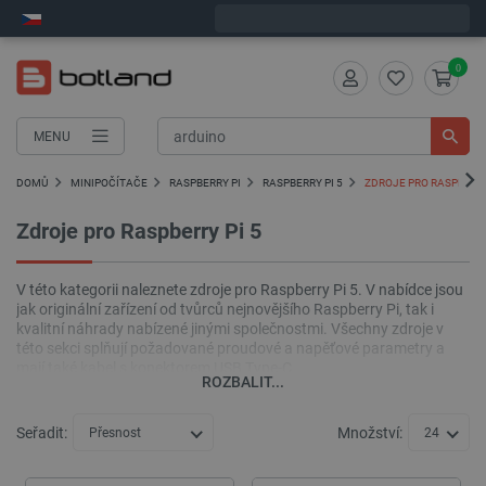
Objednejte do:
11
:
24
:
49
zašleme dnes - GLS!
0
MENU
DOMŮ
MINIPOČÍTAČE
RASPBERRY PI
RASPBERRY PI 5
ZDROJE PRO RASPBERRY
Zdroje pro Raspberry Pi 5
V této kategorii naleznete zdroje pro Raspberry Pi 5. V nabídce jsou
jak originální zařízení od tvůrců nejnovějšího Raspberry Pi, tak i
kvalitní náhrady nabízené jinými společnostmi. Všechny zdroje v
této sekci splňují požadované proudové a napěťové parametry a
mají také kabel s konektorem USB Type-C.
ROZBALIT...
Seřadit:
Množství:
Přesnost
24