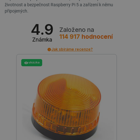
životnost a bezpečnost Raspberry Pi 5 a zařízení k němu
připojených.
isListDisplay
botland.cz
Zavřením
4.9
prohlížeče
Založeno na
114 917
hodnocení
Známka
Jak sbíráme recenze?
critCartData
botland.cz
9 minut
54 sekund
ukázka
CookieScriptConsent
CookieScript
2 měsíce
botland.cz
4 týdny