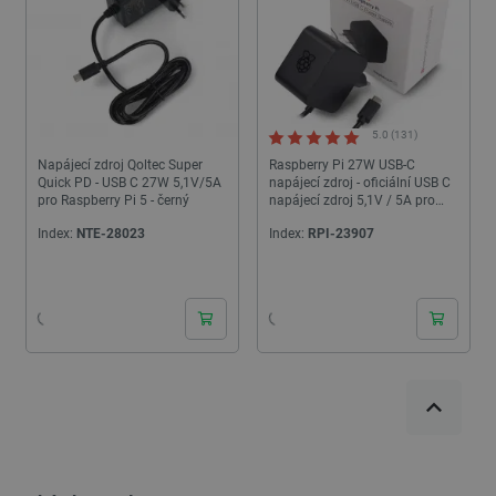
5.0 (131)
Napájecí zdroj Qoltec Super
Raspberry Pi 27W USB-C
Quick PD - USB C 27W 5,1V/5A
napájecí zdroj - oficiální USB C
pro Raspberry Pi 5 - černý
napájecí zdroj 5,1V / 5A pro
Raspberry Pi 5 - černý
Index:
NTE-28023
Index:
RPI-23907
24h