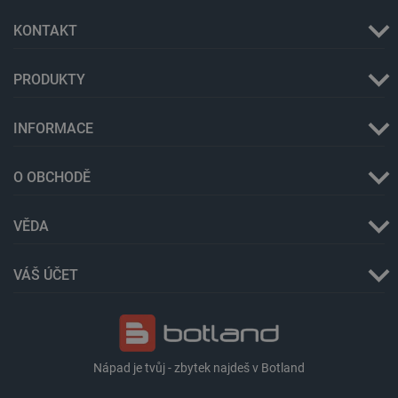
KONTAKT
PRODUKTY
_lb_ccc
.botland.cz
1 rok
INFORMACE
O OBCHODĚ
VĚDA
VÁŠ ÚČET
PHPSESSID
PHP.net
Zavřením
botland.cz
prohlížeče
Nápad je tvůj - zbytek najdeš v Botland