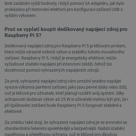
limit zadáním vyšší hodnoty, i když pomocí 3A adaptéru, jak bylo
prokázáno při testování efektivní pro konfiguraci zařízení USB s
VISITOR_PRIVACY_METADATA
YouTube
5 měsíců
.youtube.com
4 týdny
vyšším výkonem.
Proč se vyplatí koupit dedikovaný napájecí zdroj pro
Raspberry Pi 5?
Dedikovaný napájecí zdroj pro Raspberry Pi 5 je klíčovým prvkem,
který může výrazně ovlivnit výkon a stabilitu tohoto inovativního
zařízení. Raspberry Pi 5, i když je energeticky efektivní, může
vyžadovat stabilní napájení při intenzivní zátěži, čehož lze
dosáhnout pomocí vyhrazených napájecích zdrojů.
Za prvé, vyhrazený napájecí zdroj vám umožní snadno napájet
vysoce výkonná periferní zařízení, jako jsou pevné disky nebo SSD,
což je klíčové pro uživatele, kteří plánují rozšířit svůj systém. Díky
schopnosti dodávat výkon až 25 W si uživatelé mohou být jisti, že i
při špičkovém zatížení bude Raspberry Pi 5 fungovat stabilně a
efektivně.
PrestaShop-
.botland.cz
2 týdny 6
Za zmínku také stojí, že vyhrazený napájecí zdroj je ve srovnání se
[abcdef0123456789]{32}
dní
standardními řešeními spolehlivější a bezpečnější. Nabízí stabilní
napěťovou a přepěťovou ochranu, což je klíčové pro dlouhou