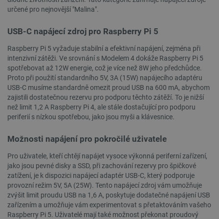
dny
určené pro nejnovější "Malina".
USB-C napájecí zdroj pro Raspberry Pi 5
Raspberry Pi 5 vyžaduje stabilní a efektivní napájení, zejména při
intenzivní zátěži. Ve srovnání s Modelem 4 dokáže Raspberry Pi 5
spotřebovat až 12W energie, což je více než 8W jeho předchůdce.
Proto při použití standardního 5V, 3A (15W) napájecího adaptéru
__cf_bm
Cloudflare Inc.
29 minut
USB-C musíme standardně omezit proud USB na 600 mA, abychom
.heureka.group
58 sekund
zajistili dostatečnou rezervu pro podporu těchto zátěží. To je nižší
než limit 1,2 A Raspberry Pi 4, ale stále dostačující pro podporu
periferií s nízkou spotřebou, jako jsou myši a klávesnice.
Možnosti napájení pro pokročilé uživatele
Zásadách ochrany soukromí Google
Pro uživatele, kteří chtějí napájet vysoce výkonná periferní zařízení,
jako jsou pevné disky a SSD, při zachování rezervy pro špičkové
zatížení, je k dispozici napájecí adaptér USB-C, který podporuje
_smvs
.botland.cz
59 minut
provozní režim 5V, 5A (25W). Tento napájecí zdroj vám umožňuje
53 sekund
zvýšit limit proudu USB na 1,6 A, poskytuje dodatečné napájení USB
zařízením a umožňuje vám experimentovat s přetaktováním vašeho
Raspberry Pi 5. Uživatelé mají také možnost překonat proudový