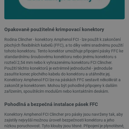
Opakovaně použitelné krimpovací konektory
__cf_bm
Cloudflare Inc.
29 minut
Rodina Clincher - konektory Amphenol FCI - lze použít k zakončení
.heureka.group
58 sekund
plochých flexibilních kabelů (FFC), a to díky velmi snadnému použití
tohoto konektoru. Tento konektor umožňuje připojení pásky FFC ke
standardnímu šroubovému konektoru nebo jinému konektoru s
roztečí 2,54 mm nebo k vyhrazenému konektoru FCI Clincher.
Použití těchto konektorů je extrémně jednoduché - jednoduše
Zásadách ochrany soukromí Google
zasuňte konec plochého kabelu do konektoru a utáhněte jej.
Konektory Amphenol FCI lze na páskách FFC sestavit několikrát a
zakončit je konektorem. Mohou být pohodlně připojeny k dalším
zařízením, spouštěcím modulům nebo kontaktním deskám.
_smvs
.botland.cz
59 minut
53 sekund
Pohodlná a bezpečná instalace pásek FFC
Konektory Amphenol FCI Clincher pro pásky jsou navrženy tak, aby
zajistily nejvyšší možnou úroveň bezpečnosti konektoru a jeho
nízkou poruchovost. Tyto klouby jsou těsné. Připojení je plynotěsné,
VISITOR_PRIVACY_METADATA
YouTube
5 měsíců