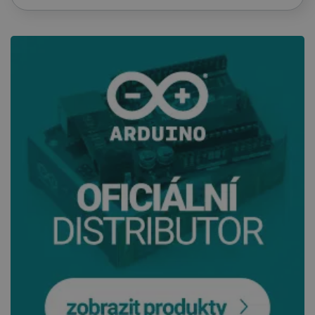
SOUBORY CÍLENÍ
FUNKČNÍ SOUBORY
Nezbytně nutné soubory
Výkonové soubory
Soubory cílení
Funkční soubory
Nezbytně nutné soubory cookie umožňují základní
funkce webových stránek, jako je přihlášení
uživatele a správa účtu. Webové stránky nelze bez
nezbytně nutných souborů cookie správně
používat.
Poskytovatel
/
Název
Vyprší
Doména
udid
.botland.cz
4 týdny 2
dny