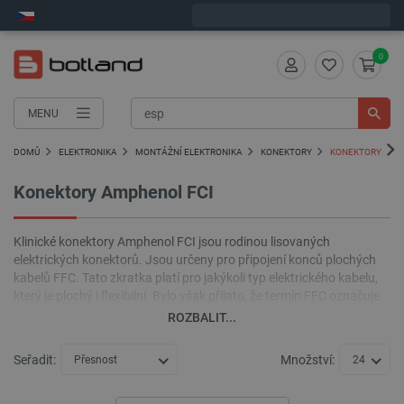
Expedujeme v pondělí
0
MENU
DOMŮ
ELEKTRONIKA
MONTÁŽNÍ ELEKTRONIKA
KONEKTORY
KONEKTORY AMP
Konektory Amphenol FCI
Klinické konektory Amphenol FCI jsou rodinou lisovaných
elektrických konektorů. Jsou určeny pro připojení konců plochých
kabelů FFC. Tato zkratka platí pro jakýkoli typ elektrického kabelu,
který je plochý i flexibilní. Bylo však přijato, že termín FFC označuje
extrémně tenký plochý kabel, který se často nachází v
ROZBALIT...
elektronických aplikacích s vysokou hustotou, jako jsou notebooky
a mobilní telefony. Nabídka obchodu Botland zahrnuje kabely
Seřadit:
Množství:
Přesnost
24
tohoto typu a také například snímače tlaku vybavené popsanými
svorkami. Produkty v této řadě kromě připojení k kabelům FFC