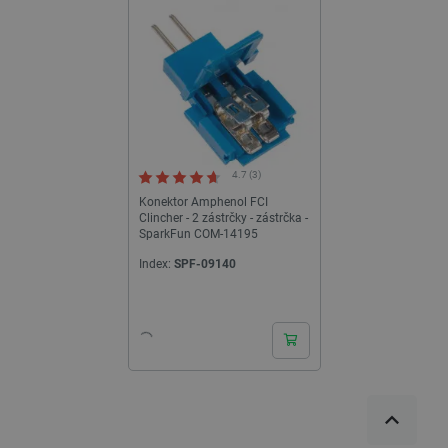
umožňují také lisování na pružné tištěné obvody a obvody vyrobené
z vodivého inkoustu.
4.7 (3)
Konektor Amphenol FCI
Clincher - 2 zástrčky - zástrčka -
SparkFun COM-14195
Index:
SPF-09140
24h