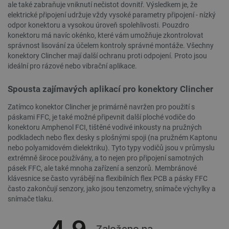
.youtube.com
4 týdny
ale také zabraňuje vniknutí nečistot dovnitř. Výsledkem je, že
elektrické připojení udržuje vždy vysoké parametry připojení - nízký
odpor konektoru a vysokou úroveň spolehlivosti. Pouzdro
konektoru má navíc okénko, které vám umožňuje zkontrolovat
správnost lisování za účelem kontroly správné montáže. Všechny
konektory Clincher mají další ochranu proti odpojení. Proto jsou
ideální pro rázové nebo vibrační aplikace.
Spousta zajímavých aplikací pro konektory Clincher
Zatímco konektor Clincher je primárně navržen pro použití s
páskami FFC, je také možné připevnit další ploché vodiče do
konektoru Amphenol FCI, tištěné vodivé inkousty na pružných
podkladech nebo flex desky s plošnými spoji (na pružném Kaptonu
nebo polyamidovém dielektriku). Tyto typy vodičů jsou v průmyslu
extrémně široce používány, a to nejen pro připojení samotných
pásek FFC, ale také mnoha zařízení a senzorů. Membránové
klávesnice se často vyrábějí na flexibilních flex PCB a pásky FFC
PrestaShop-
.botland.cz
2 týdny 6
[abcdef0123456789]{32}
dní
často zakončují senzory, jako jsou tenzometry, snímače výchylky a
snímače tlaku.
4.9