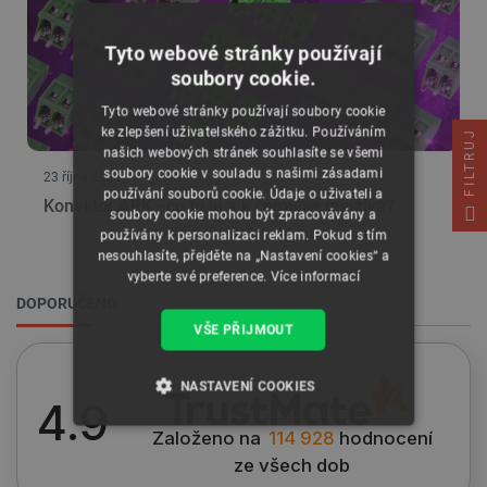
Tyto webové stránky používají
soubory cookie.
Tyto webové stránky používají soubory cookie
ke zlepšení uživatelského zážitku. Používáním
FILTRUJ
našich webových stránek souhlasíte se všemi
soubory cookie v souladu s našimi zásadami
23 října 2023
používání souborů cookie. Údaje o uživateli a
Konektor ARK - co to je a k čemu se používá?
soubory cookie mohou být zpracovávány a
používány k personalizaci reklam. Pokud s tím
nesouhlasíte, přejděte na „Nastavení cookies“ a
vyberte své preference.
Více informací
DOPORUČENO
VŠE PŘIJMOUT
NASTAVENÍ COOKIES
4.9
Založeno na
114 928
hodnocení
NEZBYTNĚ NUTNÉ SOUBORY
ze všech dob
VÝKONOVÉ SOUBORY