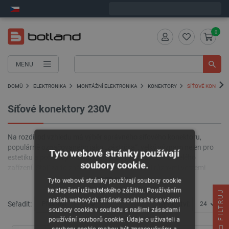
Expedujeme v pátek
0
MENU
DOMŮ
ELEKTRONIKA
MONTÁŽNÍ ELEKTRONIKA
KONEKTORY
SÍŤOVÉ KONEKTO
Síťové konektory 230V
Na rozdíl od vzhledu má výběr správného síťového konektoru,
populárně označovaného jako „zástrčka“, velký význam nejen pro
Tyto webové stránky používají
estetiku a pohodlí používání, ale také pro bezpečnost celého
soubory cookie.
zařízení. Stojí za to znát praktické rozdíly mezi různými verzemi
elektrických zástrček a použít v daném případě nejvhodnější prvky.
ROZBALIT...
Tyto webové stránky používají soubory cookie
V této kategorii najdete jak síťové konektory 230 V pro vlastní
ke zlepšení uživatelského zážitku. Používáním
FILTRUJ
instalaci na kabel, tak hotové napájecí kabely se zástrčkami
našich webových stránek souhlasíte se všemi
Seřadit:
Množství:
Přesnost
24
přizpůsobené nejběžnějším evropským standardům.
soubory cookie v souladu s našimi zásadami
používání souborů cookie. Údaje o uživateli a