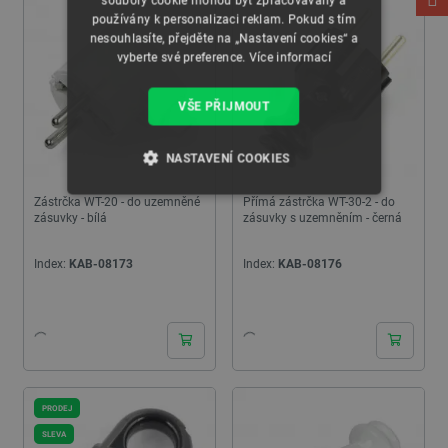
soubory cookie mohou být zpracovávány a
používány k personalizaci reklam. Pokud s tím
nesouhlasíte, přejděte na „Nastavení cookies“ a
vyberte své preference.
Více informací
VŠE PŘIJMOUT
NASTAVENÍ COOKIES
Zástrčka WT-20 - do uzemněné
Přímá zástrčka WT-30-2 - do
NEZBYTNĚ NUTNÉ SOUBORY
zásuvky - bílá
zásuvky s uzemněním - černá
VÝKONOVÉ SOUBORY
Index:
KAB-08173
Index:
KAB-08176
SOUBORY CÍLENÍ
24h
24h
FUNKČNÍ SOUBORY
PRODEJ
SLEVA
Nezbytně nutné soubory
Výkonové soubory