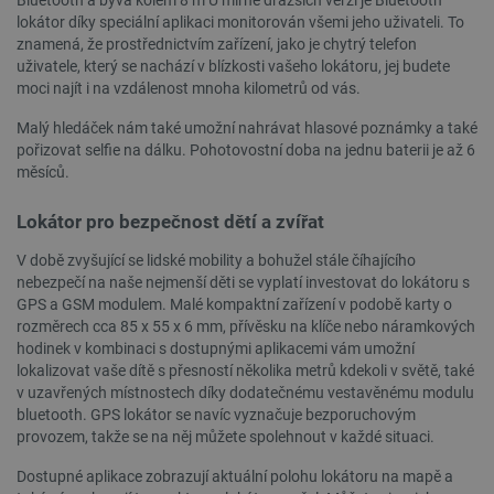
Bluetooth a bývá kolem 8 m U mírně dražších verzí je Bluetooth
lokátor díky speciální aplikaci monitorován všemi jeho uživateli. To
znamená, že prostřednictvím zařízení, jako je chytrý telefon
uživatele, který se nachází v blízkosti vašeho lokátoru, jej budete
moci najít i na vzdálenost mnoha kilometrů od vás.
Malý hledáček nám také umožní nahrávat hlasové poznámky a také
pořizovat selfie na dálku. Pohotovostní doba na jednu baterii je až 6
měsíců.
CookieScriptConsent
CookieScript
2 měsíce
Lokátor pro bezpečnost dětí a zvířat
botland.cz
4 týdny
V době zvyšující se lidské mobility a bohužel stále číhajícího
nebezpečí na naše nejmenší děti se vyplatí investovat do lokátoru s
GPS a GSM modulem. Malé kompaktní zařízení v podobě karty o
rozměrech cca 85 x 55 x 6 mm, přívěsku na klíče nebo náramkových
hodinek v kombinaci s dostupnými aplikacemi vám umožní
lokalizovat vaše dítě s přesností několika metrů kdekoli v světě, také
v uzavřených místnostech díky dodatečnému vestavěnému modulu
bluetooth. GPS lokátor se navíc vyznačuje bezporuchovým
provozem, takže se na něj můžete spolehnout v každé situaci.
__cf_bm
Cloudflare Inc.
29 minut
Dostupné aplikace zobrazují aktuální polohu lokátoru na mapě a
.bambulab.com
54 sekund