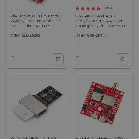
5.0 (2)
Wio Tracker 1110 Dev Board -
SIM7600G-H 4G HAT (B) –
vývojová sada pro Meshtastic -
překrytí GNSS/LTE 4G/3G/2G
Seeedstudio 114993370
pro Raspberry Pi – Waveshare
19485
Index:
SEE-25283
Index:
WSR-20154
24h
24h
Portenta UWB Shield - UBW
Modul RTK pohlednic - GNSS-