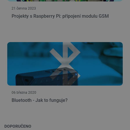
21 června 2023
Nezbytně nutné soubory
Výkonové soubory
Projekty s Raspberry Pi: připojení modulu GSM
Soubory cílení
Funkční soubory
Nezbytně nutné soubory cookie umožňují základní
funkce webových stránek, jako je přihlášení
uživatele a správa účtu. Webové stránky nelze bez
nezbytně nutných souborů cookie správně
používat.
Poskytovatel
/
Název
Vyprší
Doména
udid
.botland.cz
4 týdny 2
dny
06 března 2020
Bluetooth - Jak to funguje?
__cf_bm
Cloudflare Inc.
29 minut
DOPORUČENO
.heureka.group
58 sekund