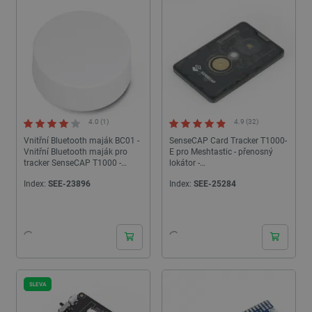
4.0 (1)
4.9 (32)
Vnitřní Bluetooth maják BC01 -
SenseCAP Card Tracker T1000-
Vnitřní Bluetooth maják pro
E pro Meshtastic - přenosný
tracker SenseCAP T1000 -
lokátor -
Seeedstudio 113991194
LoRa/Bluetooth/Thread/ZigBee
Index:
SEE-23896
Index:
SEE-25284
- Seeedstudio 114993369
24h
24h
SLEVA