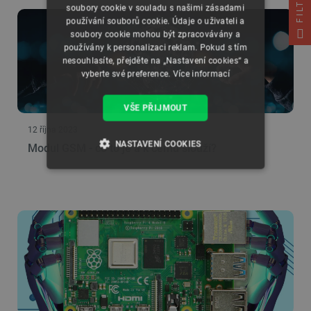
FILTRUJ
soubory cookie v souladu s našimi zásadami
používání souborů cookie. Údaje o uživateli a
soubory cookie mohou být zpracovávány a
používány k personalizaci reklam. Pokud s tím
nesouhlasíte, přejděte na „Nastavení cookies“ a
vyberte své preference.
Více informací
VŠE PŘIJMOUT
12 října 2023
NASTAVENÍ COOKIES
Modul GSM - co to je a k čemu slouží?
NEZBYTNĚ NUTNÉ SOUBORY
VÝKONOVÉ SOUBORY
SOUBORY CÍLENÍ
FUNKČNÍ SOUBORY