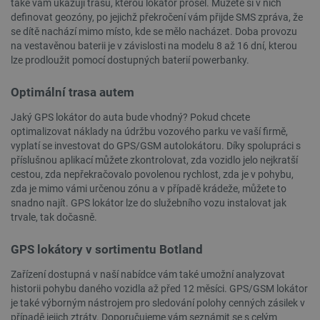
také vám ukazují trasu, kterou lokátor prošel. Můžete si v nich
definovat geozóny, po jejichž překročení vám přijde SMS zpráva, že
se dítě nachází mimo místo, kde se mělo nacházet. Doba provozu
na vestavěnou baterii je v závislosti na modelu 8 až 16 dní, kterou
lze prodloužit pomocí dostupných baterií powerbanky.
Optimální trasa autem
Jaký GPS lokátor do auta bude vhodný? Pokud chcete
__cf_bm
Cloudflare Inc.
29 minut
.webshopapp.com
56 sekund
optimalizovat náklady na údržbu vozového parku ve vaší firmě,
vyplatí se investovat do GPS/GSM autolokátoru. Díky spolupráci s
příslušnou aplikací můžete zkontrolovat, zda vozidlo jelo nejkratší
cestou, zda nepřekračovalo povolenou rychlost, zda je v pohybu,
zda je mimo vámi určenou zónu a v případě krádeže, můžete to
snadno najít. GPS lokátor lze do služebního vozu instalovat jak
trvale, tak dočasně.
GPS lokátory v sortimentu Botland
_lb_ccc
.botland.cz
1 rok
Zařízení dostupná v naší nabídce vám také umožní analyzovat
historii pohybu daného vozidla až před 12 měsíci. GPS/GSM lokátor
je také výborným nástrojem pro sledování polohy cenných zásilek v
případě jejich ztráty. Doporučujeme vám seznámit se s celým