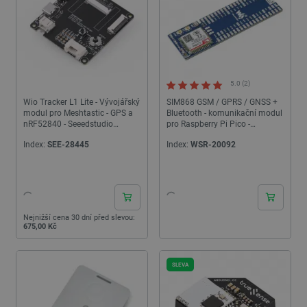
5.0 (2)
Wio Tracker L1 Lite - Vývojářský
SIM868 GSM / GPRS / GNSS +
modul pro Meshtastic - GPS a
Bluetooth - komunikační modul
nRF52840 - Seeedstudio
pro Raspberry Pi Pico -
114993653
Waveshare 20268
Index:
SEE-28445
Index:
WSR-20092
24h
24h
Nejnižší cena 30 dní před slevou:
675,00 Kč
SLEVA