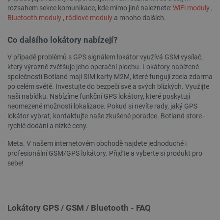
rozsahem sekce komunikace, kde mimo jiné naleznete:
WiFi moduly
,
Bluetooth moduly
,
rádiové moduly
a mnoho dalších.
Co dalšího lokátory nabízejí?
V případě problémů s GPS signálem lokátor využívá GSM vysílač,
který výrazně zvětšuje jeho operační plochu. Lokátory nabízené
společností Botland mají SIM karty M2M, které fungují zcela zdarma
PHPSESSID
PHP.net
Zavřením
po celém světě. Investujte do bezpečí své a svých blízkých. Využijte
botland.cz
prohlížeče
naši nabídku. Nabízíme funkční GPS lokátory, které poskytují
neomezené možnosti lokalizace. Pokud si nevíte rady, jaký GPS
lokátor vybrat, kontaktujte naše zkušené poradce. Botland store -
rychlé dodání a nízké ceny.
Meta. V našem internetovém obchodě najdete jednoduché i
profesionální GSM/GPS lokátory. Přijďte a vyberte si produkt pro
sebe!
Lokátory GPS / GSM / Bluetooth - FAQ