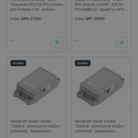
Truesense DCU150 RTLS modul
RTK Quectel LG290P - ESP32-
pro Portenta C33 - Arduino
PICO-MINI-02 - SparkFun GPS-
ASX00074
26916
Index:
ARD-27035
Index:
SPF-26399
NOVINKA
NOVINKA
SenseCAP Asset Tracker
SenseCAP Asset Tracker
T2000-A - průmyslový lokátor -
T2000-B - průmyslový lokátor -
LoRaWAN - Seeedstudio
LoRaWAN - Seeedstudio
100082900
100057727