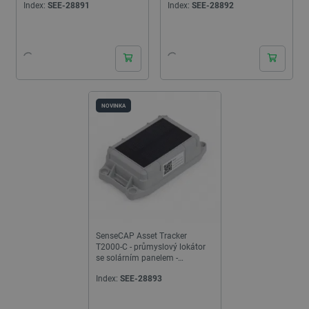
Index:
SEE-28891
Index:
SEE-28892
NOVINKA
SenseCAP Asset Tracker
T2000-C - průmyslový lokátor
se solárním panelem -
LoRaWAN - Seeedstudio
Index:
SEE-28893
100087298