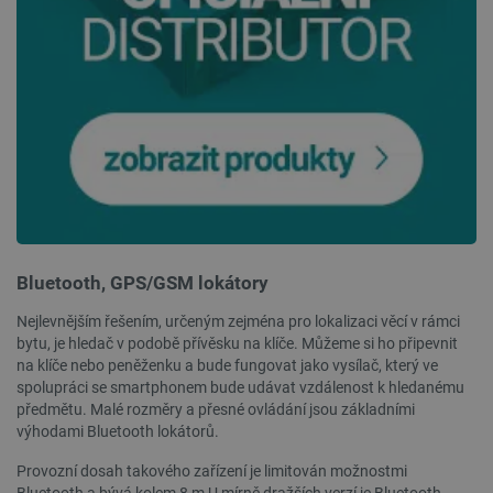
PrestaShop-
.botland.cz
2 týdny 6
[abcdef0123456789]{32}
dní
Bluetooth, GPS/GSM lokátory
Nejlevnějším řešením, určeným zejména pro lokalizaci věcí v rámci
bytu, je hledač v podobě přívěsku na klíče. Můžeme si ho připevnit
isListDisplay
botland.cz
Zavřením
na klíče nebo peněženku a bude fungovat jako vysílač, který ve
prohlížeče
spolupráci se smartphonem bude udávat vzdálenost k hledanému
předmětu. Malé rozměry a přesné ovládání jsou základními
výhodami Bluetooth lokátorů.
Provozní dosah takového zařízení je limitován možnostmi
critCartData
botland.cz
9 minut
54 sekund