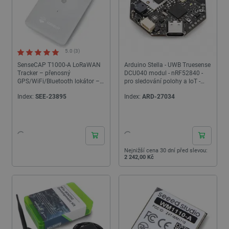
5.0 (3)
SenseCAP T1000-A LoRaWAN
Arduino Stella - UWB Truesense
Tracker – přenosný
DCU040 modul - nRF52840 -
GPS/WiFi/Bluetooth lokátor –
pro sledování polohy a IoT -
Seeedstudio 114993073
ABX00131
Index:
SEE-23895
Index:
ARD-27034
24h
24h
Nejnižší cena 30 dní před slevou:
2 242,00 Kč