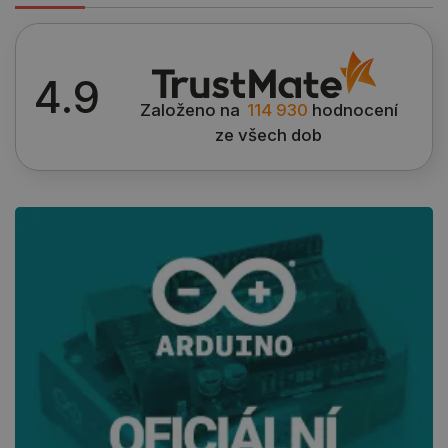
4.9
Zásadách ochrany soukromí Google
Založeno na
114 930
hodnocení
ze všech dob
_smvs
.botland.cz
59 minut
53 sekund
VISITOR_PRIVACY_METADATA
YouTube
5 měsíců
.youtube.com
4 týdny