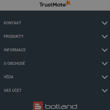
Storage
Název
Popis
type
cartSkuToUrl
Místní
úložiště
KONTAKT
_gcl_ls
Místní
úložiště
PRODUKTY
luigis.env.v2.159265-
Úložiště
245523
relace
lbx_ac_easystorage
Úložiště
INFORMACE
relace
_cltk
Úložiště
relace
O OBCHODĚ
szn:idnts:cch
Místní
úložiště
VĚDA
sid
Místní
úložiště
_smvc
Místní
VÁŠ ÚČET
úložiště