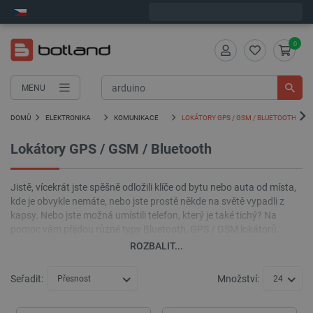
Expedujeme v pondělí
0
MENU
DOMŮ
ELEKTRONIKA
KOMUNIKACE
LOKÁTORY GPS / GSM / BLUETOOTH
Lokátory GPS / GSM / Bluetooth
Jistě, vícekrát jste spěšně odložili klíče od bytu nebo auta od místa,
kde je obvykle nemáte, nebo jste prostě někde na světě vypadli z
kapsy. Nebo jste možná umístili telefon, který je také tichý? Na
pomoc vám přijdou různé typy Bluetooth, GPS / GSM lokátorů.
ROZBALIT...
Seřadit:
Množství:
Přesnost
24