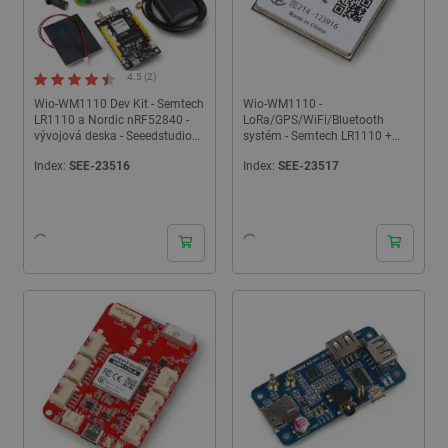
4.5 (2)
Wio-WM1110 Dev Kit - Semtech
Wio-WM1110 -
LR1110 a Nordic nRF52840 -
LoRa/GPS/WiFi/Bluetooth
vývojová deska - Seeedstudio
systém - Semtech LR1110 +
114993082
Nordic nRF52840 - Seeedstudio
Index:
SEE-23516
Index:
SEE-23517
114992865
24h
24h