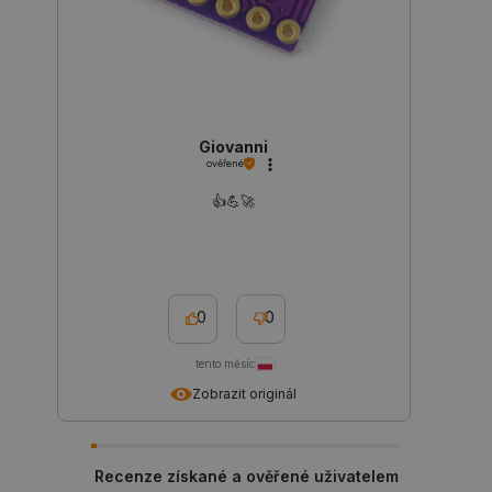
Giovanni
ověřené
critAccountId
botland.cz
9 minut
👍️💪🚀
52 sekund
0
0
tento měsíc
Zobrazit originál
Storage declaration
Recenze získané a ověřené uživatelem