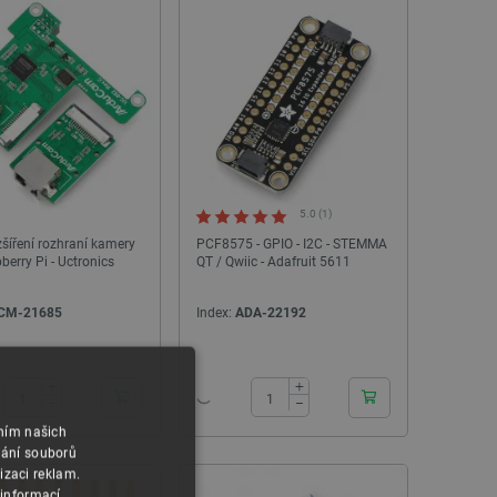
PRODEJ
5.0 (1)
šíření rozhraní kamery
PCF8575 - GPIO - I2C - STEMMA
berry Pi - Uctronics
QT / Qwiic - Adafruit 5611
CM-21685
Index:
ADA-22192
24h
24h
Úhlová zásuvka 1x6pin, rastr 2,54 mm - 5ks.
M2U550 - dvoukanálo
+
+
ovladač motoru - UART 
−
−
5081
áním našich
Index:
UCC-01720
Index:
PLL-2
vání souborů
izaci reklam.
 informací