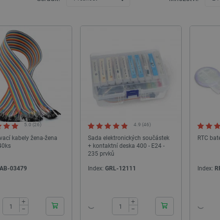
5.0 (26)
4.9 (46)
vací kabely žena-žena
Sada elektronických součástek
RTC bate
40ks
+ kontaktní deska 400 - E24 -
235 prvků
AB-03479
Index:
GRL-12111
Index:
R
24h
24h
+
+
−
−