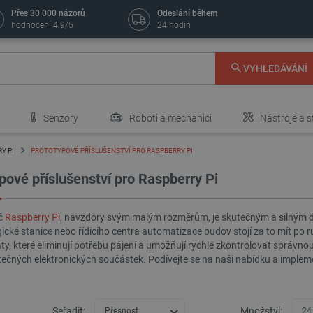
Přes 30 000 názorů
Odeslání během
hodnocení 4.9/5
24 hodin
VYHLEDÁVÁNÍ
Senzory
Roboti a mechanici
Nástroje a s
Y PI
PROTOTYPOVÉ PŘÍSLUŠENSTVÍ PRO RASPBERRY PI
pové příslušenství pro Raspberry Pi
č
Raspberry Pi
, navzdory svým malým rozměrům, je skutečným a silným d
cké stanice nebo řídicího centra automatizace budov stojí za to mít po r
ty, které eliminují potřebu pájení a umožňují rychle zkontrolovat správno
ečných elektronických součástek. Podívejte se na naši nabídku a implem
Seřadit:
Množství:
Přesnost
24