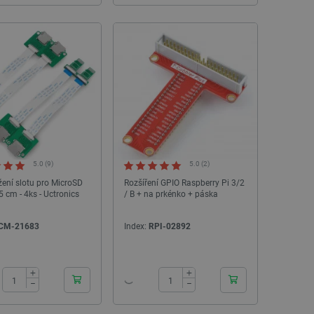
5.0 (9)
5.0 (2)
ení slotu pro MicroSD
Rozšíření GPIO Raspberry Pi 3/2
5 cm - 4ks - Uctronics
/ B + na prkénko + páska
CM-21683
Index:
RPI-02892
24h
24h
+
+
−
−
NOVINKA
NOVINKA