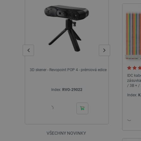
Plus
3D skener - Revopoint POP 4 - prémiová edice
Digitální 
kanály, 250 M
IDC kab
zásuvka
/ 3B + /
Index:
RVO-29022
I
Index:
K
VŠECHNY NOVINKY