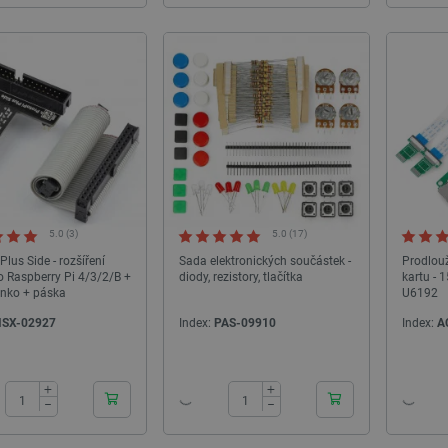
5.0 (3)
5.0 (17)
Plus Side - rozšíření
Sada elektronických součástek -
Prodlouž
o Raspberry Pi 4/3/2/B +
diody, rezistory, tlačítka
kartu - 1
énko + páska
U6192
SX-02927
Index:
PAS-09910
Index:
A
24h
24h
+
+
−
−
NOVINKA