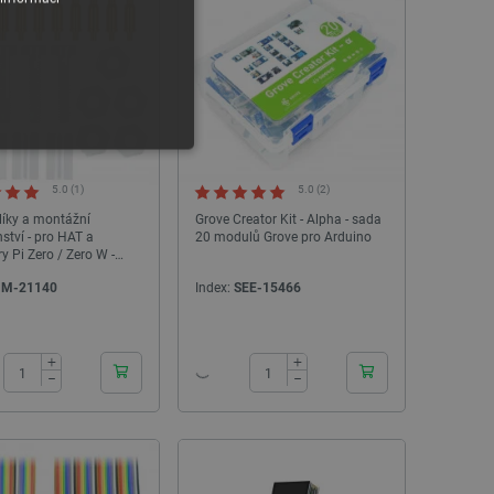
Nejnižší cena 30 dní před
slevou:
273,00 Kč
5.0 (1)
5.0 (2)
líky a montážní
Grove Creator Kit - Alpha - sada
nství - pro HAT a
20 modulů Grove pro Arduino
y Pi Zero / Zero W -
i PIM330
IM-21140
Index:
SEE-15466
y
24h
24h
 Webové stránky nelze bez
+
+
−
−
ařízení, která mají přístup k
la uživatelskou zkušenost.