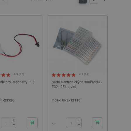
Další
4.9 (27)
4.9 (14)
rie pro Raspberry Pi 5
Sada elektronických součástek -
E32 - 254 prvků
PI-23926
Index:
GRL-12110
24h
24h
+
+
−
−