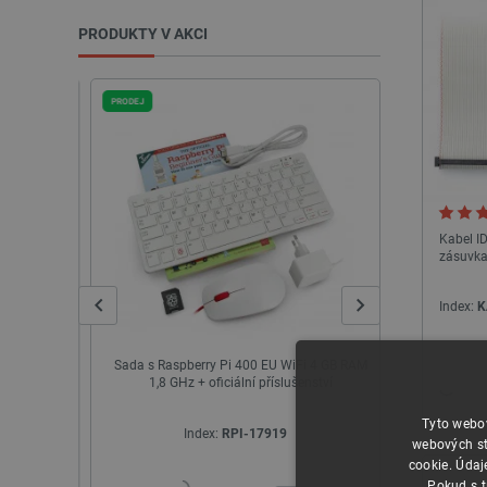
PRODUKTY V AKCI
PRODEJ
PRODEJ
Kabel I
zásuvka
Index:
K
říslušenství
Sada s Raspberry Pi 400 EU WiFi 4 GB RAM
STM32 NUCL
s EF03435
1,8 GHz + oficiální příslušenství
Tyto webov
Index:
RPI-17919
I
webových st
cookie. Údaj
Pokud s t