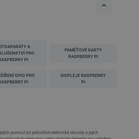
 používání jejich webových
 souhlasu s používáním
ajištěn soulad se
ité kategorie souborů
e PHP. Toto je univerzální
lací uživatelů. Obvykle se
 může být specifické pro
OTOAPARÁTY A
lášeného stavu uživatele
PAMĚŤOVÉ KARTY
SLUŠENSTVÍ PRO
RASPBERRY PI
RASPBERRY PI
 zátěže, aby se zajistilo, že
aci prohlížení směřovány na
ránek a uživatelský komfort.
ŠÍŘENÍ GPIO PRO
DISPLEJE RASPBERRY
kých uživatelských údajů pro
RASPBERRY PI
PI
 což zajišťuje více
 pro účet, který je
líčovou roli při umožnění
relacemi a správou účtů.
Popis
ich pomocí lze jednotlivé elektrické obvody a jejich
ené naším obchodem jsou velmi dobrým řešením pro všechny,