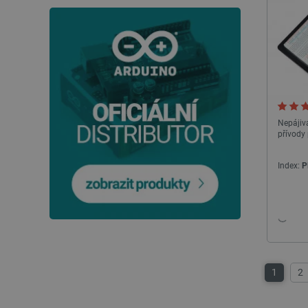
__cf_bm
_smvs
VISITOR_PRIVACY_METAD
Zásadách ochrany soukrom
Nepájiv
PrestaShop-
[abcdef0123456789]{32}
přívody 
isListDisplay
Index:
P
critCartData
CookieScriptConsent
__cf_bm
1
2
__cf_bm