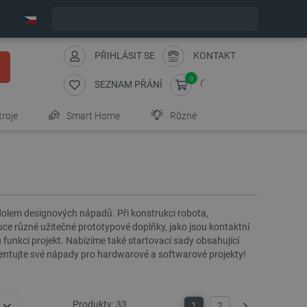
Expedujeme v pondělí
PŘIHLÁSIT SE
KONTAKT
0
SEZNAM PŘÁNÍ
troje
Smart Home
Různé
olem designových nápadů. Při konstrukci robota,
uce různé užitečné prototypové doplňky, jako jsou kontaktní
u funkci projekt. Nabízíme také startovací sady obsahující
entujte své nápady pro hardwarové a softwarové projekty!
Produkty:
33
1
2