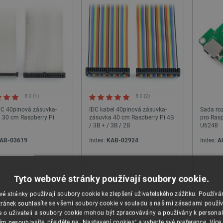
PRODEJ
5.0 (1)
5.0 (2)
DC 40pinová zásuvka-
IDC kabel 40pinová zásuvka-
Sada roz
 30 cm Raspberry Pi
zásuvka 40 cm Raspberry Pi 4B
pro Rasp
/ 3B + / 3B / 2B
U6248
AB-03619
Index:
KAB-02924
Index:
A
24h
24h
EO-F334R8 - STM32F334R8T6
Filament Devil Design PLA 1,75 mm 2 kg -
+
+
ARM Cortex M4
bílá
Tyto webové stránky používají soubory cookie.
−
−
é stránky používají soubory cookie ke zlepšení uživatelského zážitku. Použív
ndex:
DIS-03499
Index:
DEV-15238
ránek souhlasíte se všemi soubory cookie v souladu s našimi zásadami použí
e o uživateli a soubory cookie mohou být zpracovávány a používány k personal
ím nesouhlasíte, přejděte na „Nastavení cookies“ a vyberte své preference.
Více