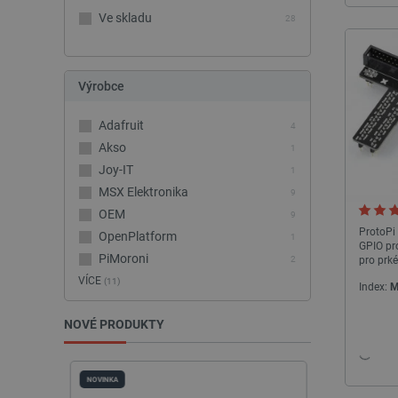
Ve skladu
28
Výrobce
Adafruit
4
Akso
1
Joy-IT
1
MSX Elektronika
9
OEM
9
ProtoPi 
OpenPlatform
1
GPIO pr
PiMoroni
pro prk
2
Raspberry Pi
VÍCE
(11)
1
Index:
M
Seeedstudio
2
NOVÉ PRODUKTY
Uctronics
2
Waveshare
1
NOVINKA
NOVINKA