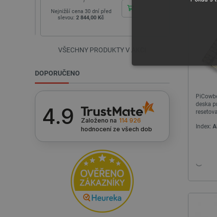
Nejnižší cena 30 dní před
Nejnižší cena 
slevou:
2 844,00 Kč
slevou:
91
VŠECHNY PRODUKTY V AKCI
NEZBYTNĚ NUTN
DOPORUČENO
FUNKČNÍ SOUBO
PiCowbe
deska pr
4.9
resetov
- Adafru
Založeno na
114 926
Index:
A
hodnocení
ze všech dob
Nezbytně nutné soubory cooki
nezbytně nutných souborů coo
Název
udid