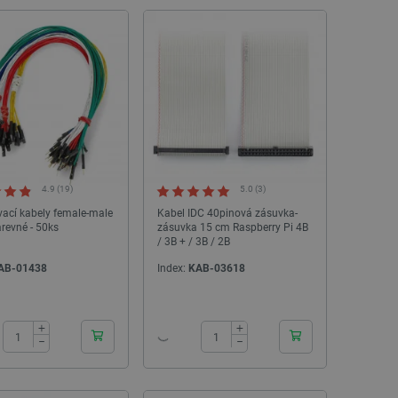
4.9 (19)
5.0 (3)
Náhradní filament Bambu Lab PETG Basic
Vzduchový filtr pro tisk
1,75 mm 1 kg - tmavě modrá
H2
ací kabely female-male
Kabel IDC 40pinová zásuvka-
revné - 50ks
zásuvka 15 cm Raspberry Pi 4B
/ 3B + / 3B / 2B
Index:
BML-29160
Index:
BML-2
AB-01438
Index:
KAB-03618
24h
24h
+
+
−
−