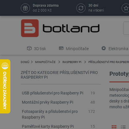
Doprava zdarma
30 dní
od 2 000 Kč
na vrácení
3D tisk
Minipočítače
Elektronika
DOMŮ
MINIPOČÍTAČE
RASPBERRY PI
PŘÍSLUŠENSTVÍ PRO RASPBERR
ZPĚT DO KATEGORIE PŘÍSLUŠENSTVÍ PRO
Prototy
RASPBERRY PI
Minipočíta
USB příslušenství pro Raspberry Pi
19
meteorologi
desky s drá
Montážní prvky Raspberry Pi
48
mnoho užit
Fotoaparáty a příslušenství pro
172
Raspberry Pi
Paměťové karty Raspberry Pi
15