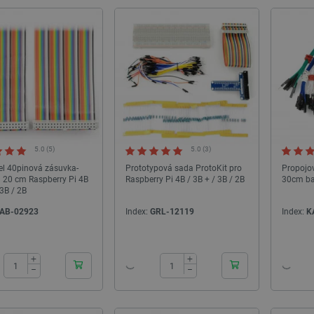
5.0 (5)
5.0 (3)
osciloskop RIGOL DHO924S - 4
Bambu TPU 90A-Crystal Blue- with Bambu
Hz, 1,25 Gsa/s, 12 bitů, AWG 25
Reusable Spool
el 40pinová zásuvka-
Prototypová sada ProtoKit pro
Propojov
MHz
 20 cm Raspberry Pi 4B
Raspberry Pi 4B / 3B + / 3B / 2B
30cm ba
 3B / 2B
ndex:
NDN-29264
Index:
BML-29148
AB-02923
Index:
GRL-12119
Index:
K
24h
24h
+
+
−
−