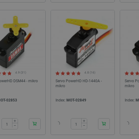
4.9 (31)
4.8 (16)
owerHD DSM44 - mikro
Servo PowerHD HD-1440A -
Servo P
mikro
mikro
OT-02853
Index:
MOT-02849
Index:
M
24h
24h
+
+
−
−