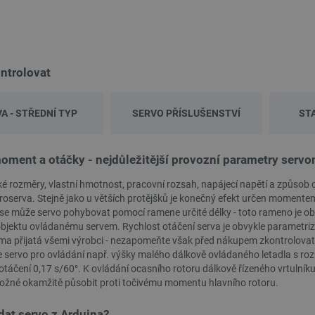
.webshopapp.com
56 sekund
přínosné, aby bylo možné podávat platné zprávy o
stránek.
.botland.cz
1 rok
Tento soubor cookie se používá k uložení vašeho
souborů cookie na webových stránkách, čímž je z
zákonnými požadavky na získání souhlasu pro urč
 robot - Unitree R1 Basic -
Náhradní filament Creality CR-PETG 1,75 mm
cookie.
Rational Guardian
1 kg - fialový
ntrolovat
PHP.net
Zavřením
Cookie generovaný aplikacemi založenými na jazyc
botland.cz
prohlížeče
identifikátor používaný k udržování proměnných re
jedná o náhodně vygenerované číslo, jeho použití
ndex:
INN-29019
Index:
CRL-28356
daný web, ale dobrým příkladem je udržování přih
A - STŘEDNÍ TYP
SERVO PŘÍSLUŠENSTVÍ
ST
mezi stránkami.
.botland.cz
Zavřením
Tento soubor cookie se používá pro účely rozložení
prohlížeče
požadavky na webové stránky budou při každé rel
oment a otáčky - nejdůležitější provozní parametry ser
stejný server, což zvyšuje výkonnost webových st
botland.cz
9 minut
Tento soubor cookie se používá k ukládání kritic
 rozměry, vlastní hmotnost, pracovní rozsah, napájecí napětí a způsob ov
51 sekund
zvýšení výkonnosti a funkčnosti webových stránek,
roserva. Stejně jako u větších protějšků je konečný efekt určen momente
personalizované uživatelské zkušenosti.
se může servo pohybovat pomocí ramene určité délky - toto rameno je obvy
botland.cz
9 minut
Tento soubor cookie slouží k uložení identifikátoru
bjektu ovládanému servem. Rychlost otáčení serva je obvykle parametrizov
52 sekund
momentálně přihlášen na webové stránce. Hraje k
rma přijatá všemi výrobci - nezapomeňte však před nákupem zkontrolovat s
základních funkcí souvisejících s uživatelskými 
e servo pro ovládání např. výšky malého dálkově ovládaného letadla s roz
 otáčení 0,17 s/60°. K ovládání ocasního rotoru dálkově řízeného vrtulníku
ožné okamžitě působit proti točivému momentu hlavního rotoru.
PRODEJ
Storage type
Místní úložiště
dat servo z Arduina?