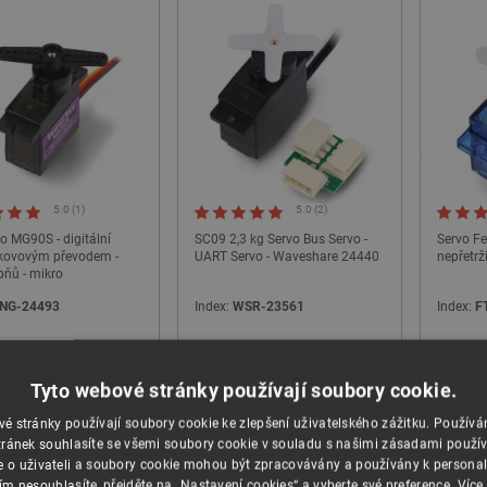
5.0 (1)
5.0 (2)
o MG90S - digitální
SC09 2,3 kg Servo Bus Servo -
Servo Fe
 kovovým převodem -
UART Servo - Waveshare 24440
nepřetrž
pňů - mikro
NG-24493
Index:
WSR-23561
Index:
F
24h
24h
+
+
Tyto webové stránky používají soubory cookie.
−
−
é stránky používají soubory cookie ke zlepšení uživatelského zážitku. Použív
ránek souhlasíte se všemi soubory cookie v souladu s našimi zásadami použí
e o uživateli a soubory cookie mohou být zpracovávány a používány k personal
ím nesouhlasíte, přejděte na „Nastavení cookies“ a vyberte své preference.
Více