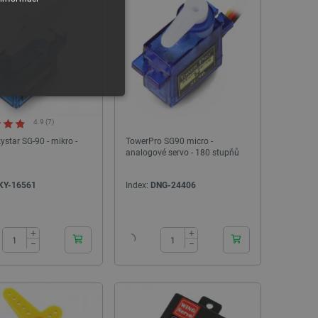
4.9 (7)
ystar SG-90 - mikro -
TowerPro SG90 micro -
analogové servo - 180 stupňů
KY-16561
Index:
DNG-24406
y
24h
24h
 Webové stránky nelze bez
+
+
−
−
ařízení, která mají přístup k
la uživatelskou zkušenost.