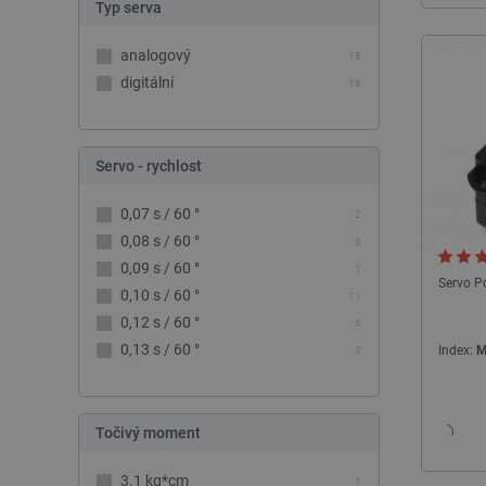
Typ serva
analogový
18
digitální
16
Servo - rychlost
0,07 s / 60 °
2
0,08 s / 60 °
6
0,09 s / 60 °
1
Servo P
0,10 s / 60 °
11
0,12 s / 60 °
6
0,13 s / 60 °
Index:
M
3
Točivý moment
3.1 kg*cm
1