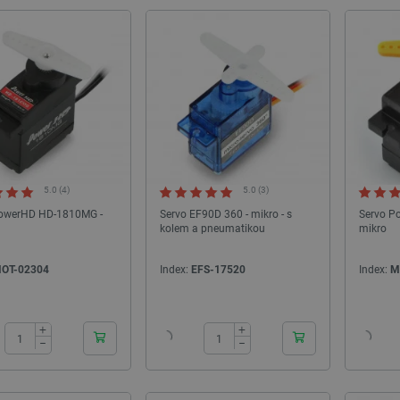
5.0 (4)
5.0 (3)
PowerHD HD-1810MG -
Servo EF90D 360 - mikro - s
Servo P
kolem a pneumatikou
mikro
OT-02304
Index:
EFS-17520
Index:
M
24h
24h
+
+
−
−