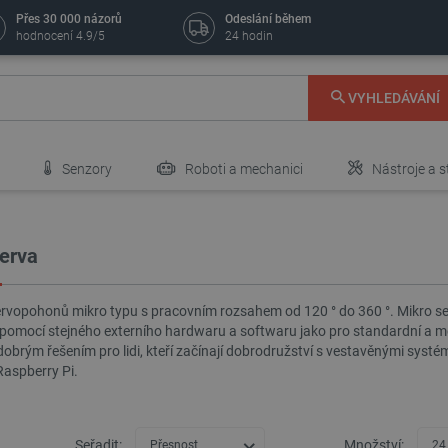
Přes 30 000 názorů
Odeslání během
hodnocení 4.9/5
24 hodin
VYHLEDÁVÁNÍ
Senzory
Roboti a mechanici
Nástroje a s
erva
rvopohonů mikro typu s pracovním rozsahem od 120 ° do 360 °. Mikro serva
- pomocí stejného externího hardwaru a softwaru jako pro standardní a m
 dobrým řešením pro lidi, kteří začínají dobrodružství s vestavěnými sys
Raspberry Pi.
Seřadit:
Množství:
Přesnost
24