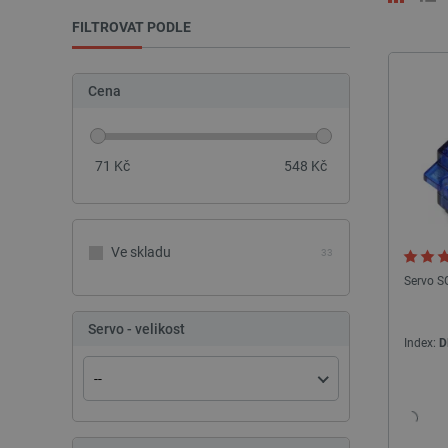
FILTROVAT PODLE
Cena
71
Kč
548
Kč
Ve skladu
33
Servo SG
Servo - velikost
Index:
D
--