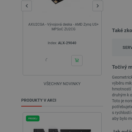
_lb_ccc
D Zynq US+
3D tiskárna - Bambu Lab X1 Carbon Combo -
Humanoidní
Výprodej
Také zko
PHPSESSID
Index:
OUT-29356
I
SERV
_lb
Točivý m
critData
Geometrické
výběru mik
VŠECHNY NOVINKY
hmotností 
critAccountId
druhým k o
PRODUKTY V AKCI
Toto je no
potřebujet
Storage declaration
s rychlostí
aby bylo m
PRODEJ
PRODEJ
Název
cartSkuToUrl
Jak ovlá