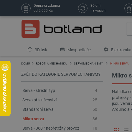
Doprava zdarma
30 dní
od 2 000 Kč
na vrácení
3D tisk
Minipočítače
Elektronika
DOMŮ
ROBOTI A MECHANIKA
SERVOMECHANISMY
MIKRO SERVA
ZPĚT DO KATEGORIE SERVOMECHANISMY
Mikro s
Serva - střední typ
4
Nabídka se
protějšky 
Servo příslušenství
25
jsou velmi
Standardní serva
50
Arduino a 
Mikro serva
36
Serva - 360 ° nepřetržitý provoz
18