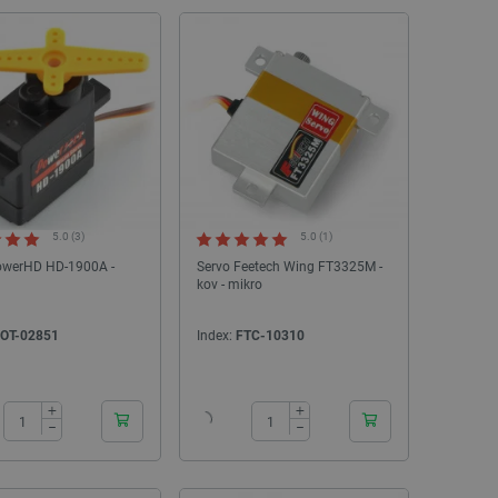
5.0 (3)
5.0 (1)
owerHD HD-1900A -
Servo Feetech Wing FT3325M -
kov - mikro
OT-02851
Index:
FTC-10310
24h
24h
+
+
−
−