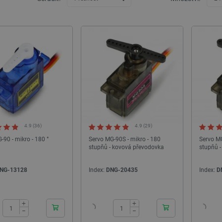
4.9 (36)
4.9 (29)
-90 - mikro - 180 °
Servo MG-90S - mikro - 180
Servo MG
stupňů - kovová převodovka
stupňů -
NG-13128
Index:
DNG-20435
Index:
D
24h
24h
+
+
−
−