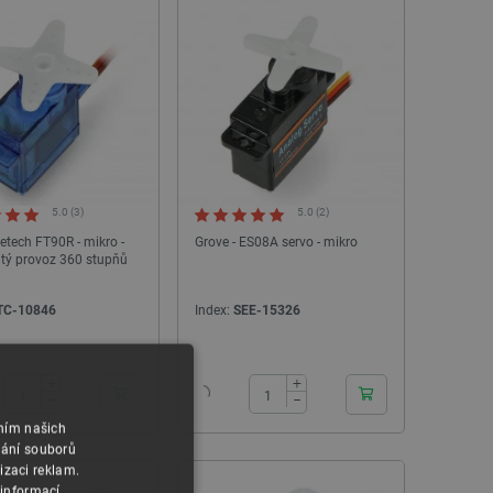
5.0 (3)
5.0 (2)
etech FT90R - mikro -
Grove - ES08A servo - mikro
itý provoz 360 stupňů
TC-10846
Index:
SEE-15326
24h
24h
+
+
−
−
áním našich
vání souborů
izaci reklam.
 informací