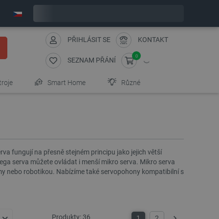
Objednejte do:
8
:
14
:
32
zašleme dnes - GLS!
PŘIHLÁSIT SE
KONTAKT
0
SEZNAM PŘÁNÍ
troje
Smart Home
Různé
 fungují na přesně stejném principu jako jejich větší
ega serva můžete ovládat i menší mikro serva. Mikro serva
témy nebo robotikou. Nabízíme také servopohony kompatibilní s
Produkty:
36
1
2