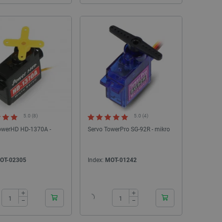
5.0 (8)
5.0 (4)
owerHD HD-1370A -
Servo TowerPro SG-92R - mikro
OT-02305
Index:
MOT-01242
24h
24h
+
+
−
−