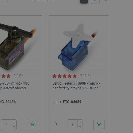
Další
5.0 (2)
5.0 (13)
-90S - mikro - 180
Servo Feetech FS90R - mikro -
 plastový převod
nepřetržitý provoz 360 stupňů
NG-20436
Index:
FTC-04689
24h
24h
+
+
−
−