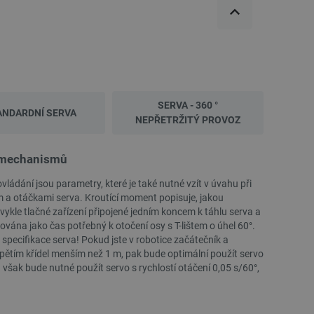
 používání jejich webových
 souhlasu s používáním
ajištěn soulad se
ité kategorie souborů
AURAPOL PLA poloprůhledný filament 1,75
AURAPOL PLA Metalický f
mm 1 kg - medový
kg - Fial
e PHP. Toto je univerzální
lací uživatelů. Obvykle se
 může být specifické pro
Index:
AUP-28501
Index:
AUP-2
SERVA - 360 °
lášeného stavu uživatele
ANDARDNÍ SERVA
NEPŘETRŽITÝ PROVOZ
 zátěže, aby se zajistilo, že
aci prohlížení směřovány na
vomechanismů
ránek a uživatelský komfort.
kých uživatelských údajů pro
ládání jsou parametry, které je také nutné vzít v úvahu při
 což zajišťuje více
m a otáčkami serva. Kroutící moment popisuje, jakou
kle tlačné zařízení připojené jedním koncem k táhlu serva a
 pro účet, který je
ána jako čas potřebný k otočení osy s T-lištem o úhel 60°.
líčovou roli při umožnění
pecifikace serva! Pokud jste v robotice začátečník a
relacemi a správou účtů.
pětím křídel menším než 1 m, pak bude optimální použít servo
 však bude nutné použít servo s rychlostí otáčení 0,05 s/60°,
PRODEJ
Popis