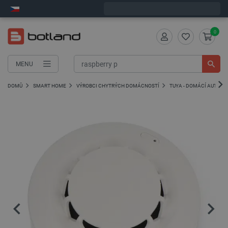
Objednejte do:
4
:
24
:
56
zašleme dnes - GLS!
0
MENU
DOMŮ
SMART HOME
VÝROBCI CHYTRÝCH DOMÁCNOSTÍ
TUYA - DOMÁCÍ AUTOM