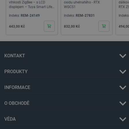
PHPSESSID
PHP.net
Zavřením
vlhkosti ZigBee – s LCD
oxidu uhelnatého - RTX
dálkov
botland.cz
prohlížeče
displejem – Tuya Smart Life
WGCS1
RTX Z
– RTX ZTHS5
Indeks:
REM-24149
Indeks:
REM-27831
Indeks
Cena
Cena
Cena
443,00 Kč
832,00 Kč
494,0
KONTAKT
PRODUKTY
INFORMACE
O OBCHODĚ
_lb
.botland.cz
Zavřením
prohlížeče
VĚDA