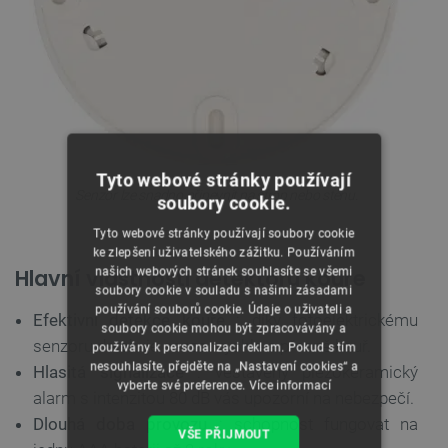
Tyto webové stránky používají
Senzor lze snadno připevnit na strop nebo stěnu.
soubory cookie.
Tyto webové stránky používají soubory cookie
ke zlepšení uživatelského zážitku. Používáním
Hlavní vlastnosti detektoru kouře
našich webových stránek souhlasíte se všemi
soubory cookie v souladu s našimi zásadami
používání souborů cookie. Údaje o uživateli a
Efektivní detekce kouře
: díky fotoelektrickému
soubory cookie mohou být zpracovávány a
senzoru detekuje senzor rychle a přesně kouř.
používány k personalizaci reklam. Pokud s tím
nesouhlasíte, přejděte na „Nastavení cookies“ a
Hlasitá signalizace
: vestavěný piezokeramický
vyberte své preference.
Více informací
alarm s intenzitou 80 dB vás upozorní na nebezpečí.
Dlouhá doba provozu
: schopnost fungovat na
VŠE PŘIJMOUT