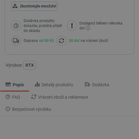
Zkontrolujte množství
Dodávka produktu
Dostępný během několika
dorazila, probíhá přijetí
i
dní
do skladu
Doprava
od 69 Kč
30 dní
na vrácení zboží
Výrobce:
RTX
Popis
Detaily produktu
Dodávka
FAQ
Vrácení zboží a reklamace
Bezpečnost výrobku