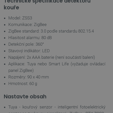
Technické specifikace detektoru
kouře
PrestaShop-
.botland.cz
2 týdny 6
[abcdef0123456789]{32}
dní
Model: ZSS3
Komunikace: ZigBee
ZigBee standard: 3.0 podle standardu 802.15.4
Hlasitost alarmu: 80 dB
isListDisplay
botland.cz
Zavřením
prohlížeče
Detekční pole: 360°
Stavový indikátor: LED
Napájení: 2x AAA baterie (není součástí balení)
Aplikace: Tuya nebo Smart Life (vyžaduje ovládací
critCartData
botland.cz
9 minut
panel ZigBee)
54 sekund
Rozměry: 90 x 40 mm
Hmotnost: 60 g
Nastavte obsah
Tuya - kouřový senzor - inteligentní fotoelektrický