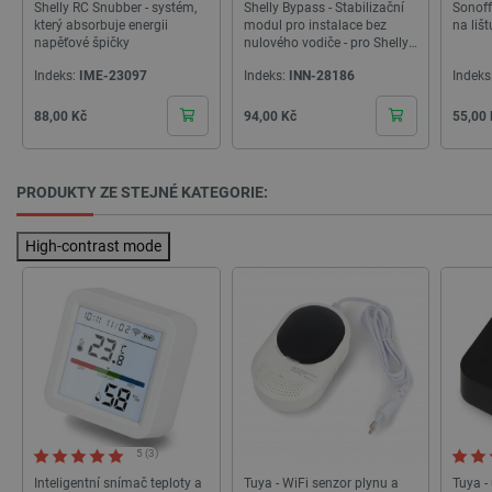
Shelly RC Snubber - systém,
Shelly Bypass - Stabilizační
Sonoff
.webshopapp.com
56 sekund
který absorbuje energii
modul pro instalace bez
na liš
napěťové špičky
nulového vodiče - pro Shelly
1L/Stmívač 2/Stmívač Shelly
Indeks:
IME-23097
Indeks:
INN-28186
Indeks
Gen3
Cena
Cena
Cena
88,00 Kč
94,00 Kč
55,00
PRODUKTY ZE STEJNÉ KATEGORIE:
_lb_ccc
.botland.cz
1 rok
High-contrast mode
5 (3)
Inteligentní snímač teploty a
Tuya - WiFi senzor plynu a
Tuya -