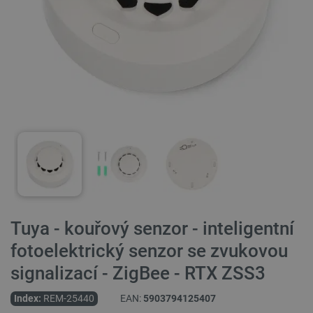
Tuya - kouřový senzor - inteligentní
fotoelektrický senzor se zvukovou
signalizací - ZigBee - RTX ZSS3
Index:
REM-25440
EAN:
5903794125407