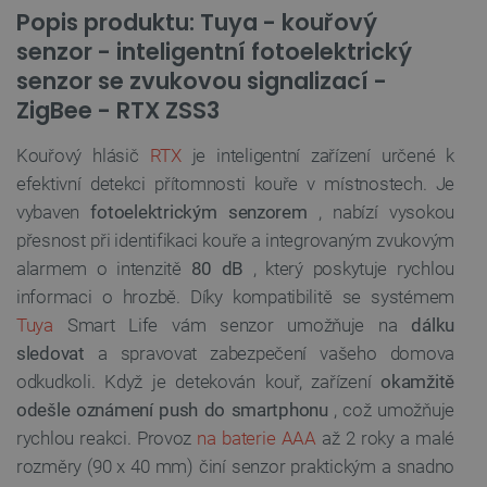
Popis produktu: Tuya - kouřový
senzor - inteligentní fotoelektrický
senzor se zvukovou signalizací -
ZigBee - RTX ZSS3
Kouřový hlásič
RTX
je inteligentní zařízení určené k
efektivní detekci přítomnosti kouře v místnostech. Je
vybaven
fotoelektrickým senzorem
, nabízí vysokou
přesnost při identifikaci kouře a integrovaným zvukovým
alarmem o intenzitě
80 dB
, který poskytuje rychlou
informaci o hrozbě. Díky kompatibilitě se systémem
Tuya
Smart Life vám senzor umožňuje na
dálku
sledovat
a spravovat zabezpečení vašeho domova
odkudkoli. Když je detekován kouř, zařízení
okamžitě
odešle oznámení push do smartphonu
, což umožňuje
rychlou reakci. Provoz
na baterie AAA
až 2 roky a malé
rozměry (90 x 40 mm) činí senzor praktickým a snadno