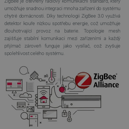
ZigBee je otevřený rádiový komunikační standard, který
umožňuje snadnou integraci mnoha zařízení do systému
Poskytovatel
/
Název
Vyprší
Doména
chytré domácnosti. Díky technologii ZigBee 3.0 využívá
udid
.botland.cz
4 týdny 2
detektor kouře nízkou spotřebu energie, což umožňuje
dny
dlouhotrvající provoz na baterie. Topologie mesh
zajišťuje stabilní komunikaci mezi zařízeními a každý
přijímač zároveň funguje jako vysílač, což zvyšuje
spolehlivost celého systému.
__cf_bm
Cloudflare Inc.
29 minut
.heureka.group
58 sekund
Zásadách ochrany soukromí Google