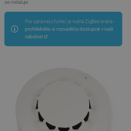
se instaluje.
Pro správnou funkci je nutná ZigBee brána -
prohlédněte si rozvaděče dostupné v naší
nabídce!