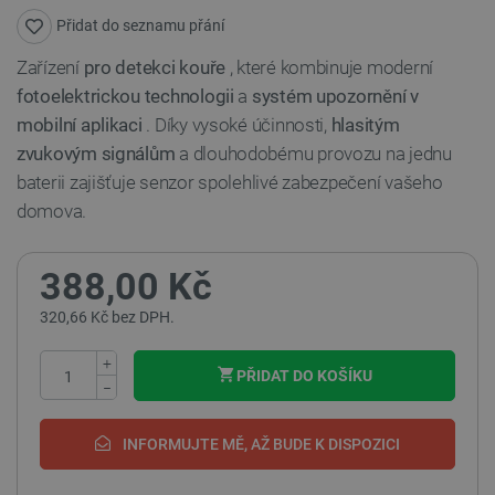
Přidat do seznamu přání
Zařízení
pro detekci kouře
, které kombinuje moderní
fotoelektrickou technologii
a
systém upozornění v
mobilní aplikaci
. Díky vysoké účinnosti,
hlasitým
zvukovým signálům
a dlouhodobému provozu na jednu
baterii zajišťuje senzor spolehlivé zabezpečení vašeho
domova.
388,00 Kč
320,66 Kč bez DPH.
+
PŘIDAT DO KOŠÍKU
−
INFORMUJTE MĚ, AŽ BUDE K DISPOZICI