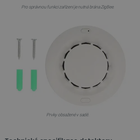
_smvs
.botland.cz
59 minut
53 sekund
Pro správnou funkci zařízení je nutná brána ZigBee.
VISITOR_PRIVACY_METADATA
YouTube
5 měsíců
.youtube.com
4 týdny
Prvky obsažené v sadě.