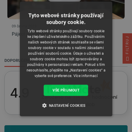
Tyto webové stránky používají
soubory cookie.
09 června 2023
Tyto webové stránky používají soubory cookie
Pájecí cín - co to je a který si vybrat?
ke zlepšení uživatelského zážitku. Používáním
FILTRUJ
našich webových stránek souhlasíte se všemi
soubory cookie v souladu s našimi zásadami
používání souborů cookie. Údaje o uživateli a
soubory cookie mohou být zpracovávány a
DOPORUČENO
používány k personalizaci reklam. Pokud s tím
nesouhlasíte, přejděte na „Nastavení cookies“ a
vyberte své preference.
Více informací
4.9
VŠE PŘIJMOUT
Založeno na
114 926
hodnocení
ze všech dob
NASTAVENÍ COOKIES
NEZBYTNĚ NUTNÉ SOUBORY