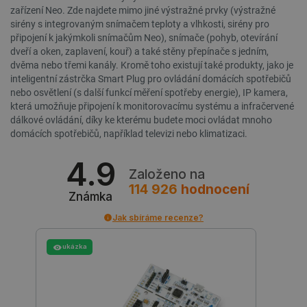
.youtube.com
4 týdny
zařízení Neo. Zde najdete mimo jiné výstražné prvky (výstražné
sirény s integrovaným snímačem teploty a vlhkosti, sirény pro
připojení k jakýmkoli snímačům Neo), snímače (pohyb, otevírání
dveří a oken, zaplavení, kouř) a také stěny přepínače s jedním,
dvěma nebo třemi kanály. Kromě toho existují také produkty, jako je
inteligentní zástrčka Smart Plug pro ovládání domácích spotřebičů
nebo osvětlení (s další funkcí měření spotřeby energie), IP kamera,
která umožňuje připojení k monitorovacímu systému a infračervené
dálkové ovládání, díky ke kterému budete moci ovládat mnoho
domácích spotřebičů, například televizi nebo klimatizaci.
4.9
Založeno na
114 926
hodnocení
Známka
Jak sbíráme recenze?
PrestaShop-
.botland.cz
2 týdny 6
ukázka
[abcdef0123456789]{32}
dní