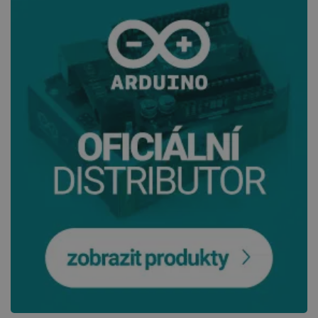
VÝKONOVÉ SOUBORY
SOUBORY CÍLENÍ
FUNKČNÍ SOUBORY
Nezbytně nutné soubory
Výkonové soubory
Soubory cílení
Funkční soubory
Nezbytně nutné soubory cookie umožňují základní
funkce webových stránek, jako je přihlášení
uživatele a správa účtu. Webové stránky nelze bez
nezbytně nutných souborů cookie správně
používat.
Poskytovatel
/
Název
Vyprší
Doména
udid
.botland.cz
4 týdny 2
dny