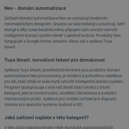
Neo - domácí automatizace
Zařízení domácí automatizace Neo se vyznačují moderním
minimalistickým designem. Snadno se také instalují a používají, šetří
energii a díky zcela bezdrátovému připojení vám umožní vytvořit
inteligentní domácí systém téměř v jakékoli budově. Produkty Neo
__cf_bm
Cloudflare Inc.
29 minut
fungují jak s Google Home, Amazon Alexa, tak s aplikací Tuya
.heureka.group
58 sekund
Smart.
Tuya Smart: inovativní řešení pro domácnost
Aplikace Tuya Smart, prostřednictvím které jsou produkty domácí
Zásadách ochrany soukromí Google
automatizace Neo provozovány, je moderní a pohodlnou nabídkou
pro lidi, kteří chtějí ve svém bytě vytvořit inteligentní domácí systém.
Program spolupracuje s více než deseti tisíci výrobci z třiceti
kategorií, jako je monitorování, osvětlení, klimatizace a ovládání
_smvs
.botland.cz
59 minut
53 sekund
mechanických prvků. Aplikace pro mobilní zařízení je k dispozici
zdarma pro operační systémy Android a iOS.
Jaká zařízení najdete v této kategorii?
VISITOR_PRIVACY_METADATA
YouTube
5 měsíců
V této části nabízíme široký výběr domácích automatizačních