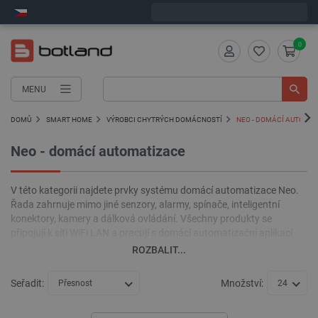
Expedujeme v pondělí
0
MENU
DOMŮ
SMART HOME
VÝROBCI CHYTRÝCH DOMÁCNOSTÍ
NEO - DOMÁCÍ AUTOMA
Neo - domácí automatizace
V této kategorii najdete prvky systému domácí automatizace Neo.
Řada zahrnuje mimo jiné senzory, alarmy, spínače, inteligentní
konektory, kamery a dálková ovládání. Všechny produkty se
připojují k síti WiFi LAN a pracují s domácí automatizační aplikací
Tuya Smart, stejně jako se systémy Google Home a Amazon Alexa.
ROZBALIT...
Seřadit:
Množství:
Přesnost
24