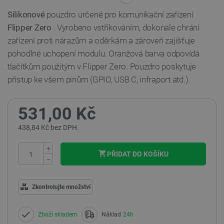
Silikonové
pouzdro určené pro komunikační zařízení
Flipper
Zero
. Vyrobeno vstřikováním, dokonale chrání
zařízení proti nárazům a oděrkám a zároveň zajišťuje
pohodlné uchopení modulu. Oranžová barva odpovídá
tlačítkům použitým v Flipper Zero. Pouzdro poskytuje
přístup ke všem pinům (GPIO, USB C, infraport atd.).
531,00 Kč
438,84 Kč bez DPH.
+
PŘIDAT DO KOŠÍKU
−
Zkontrolujte množství
Zboží skladem
Náklad
24h