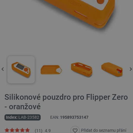
Silikonové pouzdro pro Flipper Zero
- oranžové
Index:
LAB-23582
EAN:
195893753147
Přidat do seznamu přání
(
11
)
4.9