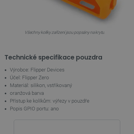
Nezbytně nutné soubory cookie umožňují základní
funkce webových stránek, jako je přihlášení
uživatele a správa účtu. Webové stránky nelze bez
nezbytně nutných souborů cookie správně používat.
Všechny kolíky zařízení jsou popsány na krytu.
Poskytovatel
/
Název
Vyprší
Doména
udid
.botland.cz
4 týdny 2
dny
Technické specifikace pouzdra
Výrobce: Flipper Devices
Účel: Flipper Zero
Materiál: silikon, vstřikovaný
oranžová barva
Přístup ke kolíkům: výřezy v pouzdře
__cf_bm
Cloudflare Inc.
29 minut
.heureka.group
58 sekund
Popis GPIO portu: ano
Zásadách