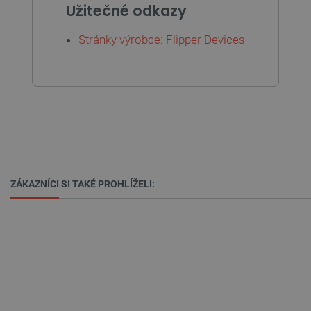
ochrany soukromí Google
Užitečné odkazy
Stránky výrobce: Flipper Devices
_smvs
.botland.cz
59 minut
53 sekund
VISITOR_PRIVACY_METADATA
YouTube
5 měsíců
.youtube.com
4 týdny
ZÁKAZNÍCI SI TAKÉ PROHLÍŽELI:
High-contrast mode