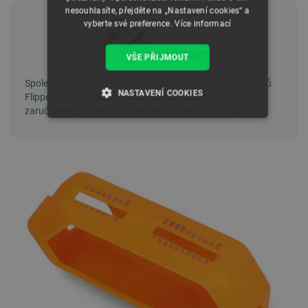
nesouhlasíte, přejděte na „Nastavení cookies“ a
vyberte své preference.
Více informací
VŠE PŘIJMOUT
NASTAVENÍ COOKIES
NEZBYTNĚ NUTNÉ SOUBORY
VÝKONOVÉ SOUBORY
SOUBORY CÍLENÍ
FUNKČNÍ SOUBORY
Nezbytně nutné soubory
Výkonové soubory
Soubory cílení
Funkční soubory