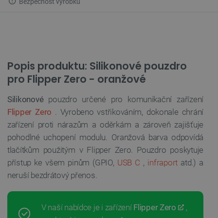
Bezpečnost výrobku
Popis produktu: Silikonové pouzdro
pro Flipper Zero - oranžové
Silikonové
pouzdro určené pro komunikační zařízení
Flipper Zero
. Vyrobeno vstřikováním, dokonale chrání
zařízení proti nárazům a oděrkám a zároveň zajišťuje
pohodlné uchopení modulu. Oranžová barva odpovídá
tlačítkům použitým v Flipper Zero. Pouzdro poskytuje
přístup ke všem pinům (GPIO,
USB C
,
infraport
atd.) a
neruší bezdrátový přenos.
V naší nabídce je i zařízení
Flipper Zero
,