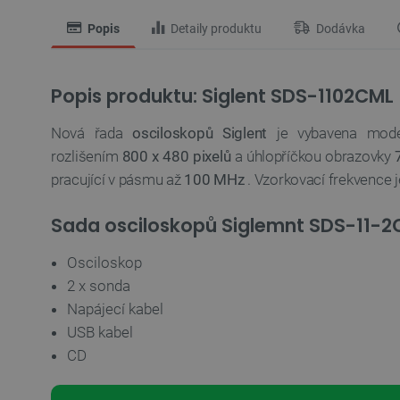
Popis
Detaily produktu
Dodávka
Popis produktu: Siglent SDS-1102CML
Nová řada
osciloskopů Siglent
je vybavena mode
rozlišením
800 x 480
pixelů
a úhlopříčkou obrazovky
pracující v pásmu až
100 MHz
. Vzorkovací frekvence 
Sada osciloskopů Siglemnt SDS-11-2
Osciloskop
2 x sonda
Napájecí kabel
USB kabel
CD