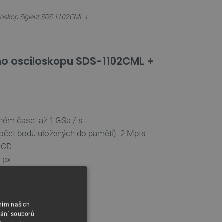
loskop Siglent SDS-1102CML +.
ího osciloskopu SDS-1102CML +
ném čase: až 1 GSa / s
očet bodů uložených do paměti): 2 Mpts
-LCD
0 px
áním našich
SC)
vání souborů