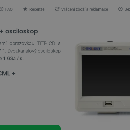
FAQ
Recenze
Vrácení zboží a reklamace
Bez
 + osciloskop
rní obrazovkou TFT-LCD s
7 "
. Dvoukanálový osciloskop
je
1 GSa / s
.
CML +