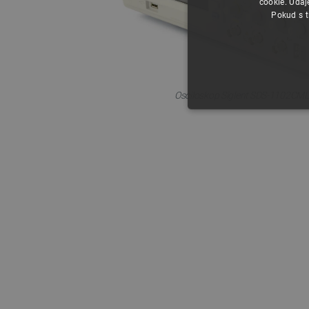
cookie. Údaj
Pokud s t
Osciloskop Siglent SDS-1102CML
NEZBYTNĚ NUTN
FUNKČNÍ SOUBO
Nezbytně nutné soubory cooki
nezbytně nutných souborů coo
Název
udid