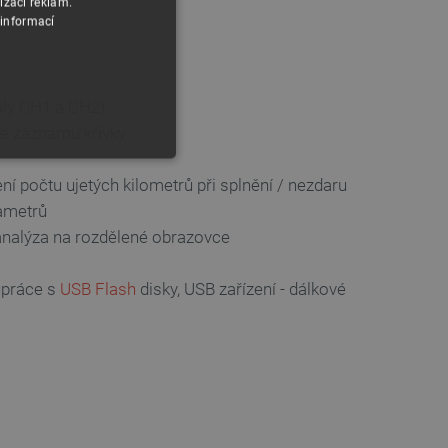
izaci reklam.
 informací
nály CH1 a CH2)
nkce záznamu křivky
í počtu ujetých kilometrů při splnění / nezdaru
ametrů
analýza na rozdělené obrazovce
upráce s
USB Flash
disky, USB zařízení - dálkové
y
 Webové stránky nelze bez
ařízení, která mají přístup k