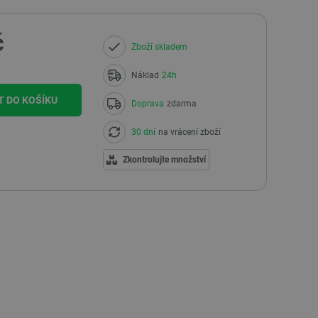
č
Zboží skladem
Náklad
24h
T DO KOŠÍKU
Doprava
zdarma
30 dní
na vrácení zboží
Zkontrolujte množství