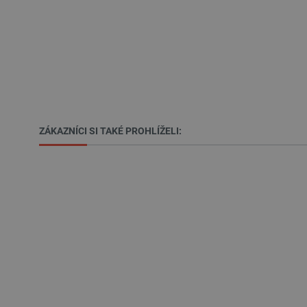
__cf_bm
_smvs
VISITOR_PRIVACY_METAD
Zásadách ochrany soukrom
ZÁKAZNÍCI SI TAKÉ PROHLÍŽELI:
PrestaShop-
[abcdef0123456789]{32}
High-contrast mode
isListDisplay
critCartData
CookieScriptConsent
__cf_bm
4.9 (39)
5 (18)