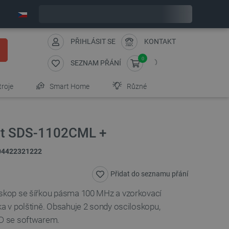
Expedujeme v pondělí
PŘIHLÁSIT SE
KONTAKT
0
SEZNAM PŘÁNÍ
troje
Smart Home
Různé
nt SDS-1102CML +
04422321222
Přidat do seznamu přání
loskop se šířkou pásma 100 MHz a vzorkovací
ka v polštině. Obsahuje 2 sondy osciloskopu,
CD se softwarem.