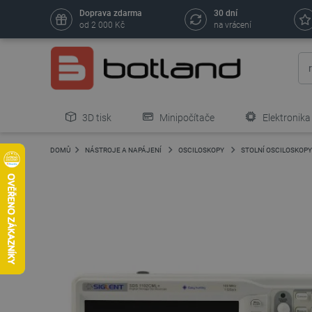
Doprava zdarma
30 dní
od 2 000 Kč
na vrácení
3D tisk
Minipočítače
Elektronika
DOMŮ
NÁSTROJE A NAPÁJENÍ
OSCILOSKOPY
STOLNÍ OSCILOSKOPY