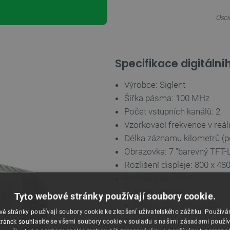
Osci
Specifikace digitáln
Výrobce: Siglent
Šířka pásma: 100 MHz
Počet vstupních kanálů: 2
Vzorkovací frekvence v reál
Délka záznamu kilometrů (p
Obrazovka: 7 "barevný TFT
Rozlišení displeje: 800 x 48
Režimy spouštění:
Edge - úroveň
Tyto webové stránky používají soubory cookie.
Šířka pulzu - šířka pulzu
é stránky používají soubory cookie ke zlepšení uživatelského zážitku. Použív
Video - (PAL, SECAM, NT
ránek souhlasíte se všemi soubory cookie v souladu s našimi zásadami použí