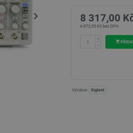
8 317,00 K
6 873,55 Kč bez DPH.
+
PŘIDA
−
Výrobce:
Siglent