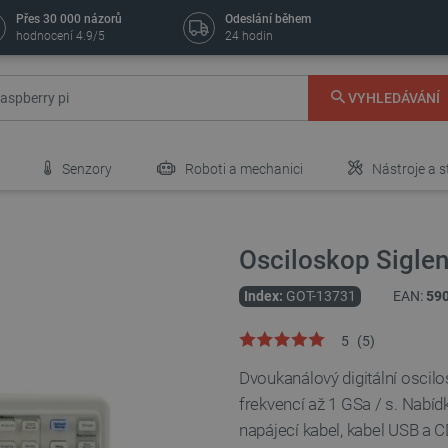
Přes 30 000 názorů
Odeslání během
hodnocení 4.9/5
24 hodin
VYHLEDÁVÁNÍ
Senzory
Roboti a mechanici
Nástroje a s
Osciloskop Sigle
Index:
GOT-13731
EAN:
59
5
(
5
)
Dvoukanálový digitální osci
frekvencí až 1 GSa / s. Nabíd
napájecí kabel, kabel USB a 