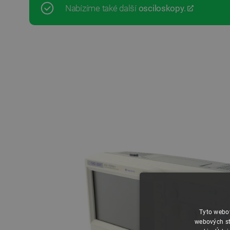
Nabízíme také další
osciloskopy.
Tyto webov
webových st