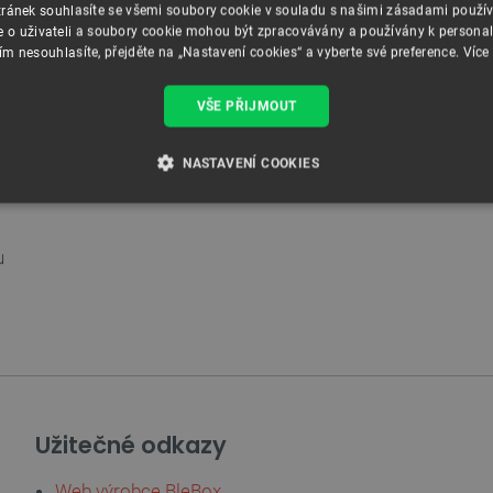
ránek souhlasíte se všemi soubory cookie v souladu s našimi zásadami použí
e o uživateli a soubory cookie mohou být zpracovávány a používány k personal
ím nesouhlasíte, přejděte na „Nastavení cookies“ a vyberte své preference.
Více
VŠE PŘIJMOUT
NASTAVENÍ COOKIES
É SOUBORY
VÝKONOVÉ SOUBORY
SOUBORY CÍLENÍ
u
RY
Nezbytně nutné soubory
Výkonové soubory
Soubory cílení
Funkční soubor
e umožňují základní funkce webových stránek, jako je přihlášení uživatele a správa účtu.
kie správně používat.
Užitečné odkazy
Poskytovatel
/
Vyprší
Popis
Doména
Web výrobce BleBox