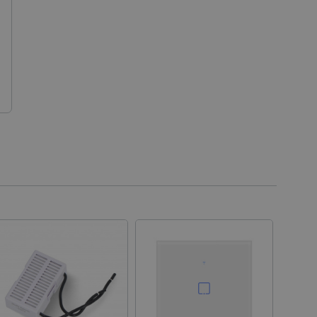
ařízení, která mají přístup k
la uživatelskou zkušenost.
idmi a roboty. To je pro web
 používání jejich webových
é relace napříč požadavky
živatele a volby soukromí
 o souhlasu návštěvníka s
ením, které zajistí, že
spektovány.
 založeného na enginu
referencí, jak se produkty
 aby se obsah nákupního
bchodu nebo při opuštění
pt.com k zapamatování
ů. Je nutné, aby banner
idmi a roboty. To je pro web
 používání jejich webových