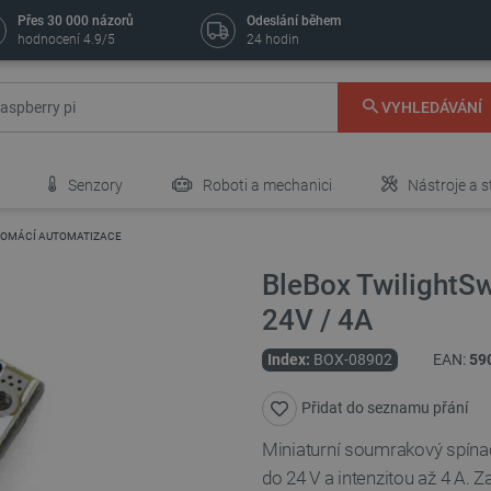
Přes 30 000 názorů
Odeslání během
hodnocení 4.9/5
24 hodin
VYHLEDÁVÁNÍ
Senzory
Roboti a mechanici
Nástroje a s
 DOMÁCÍ AUTOMATIZACE
BleBox TwilightSw
24V / 4A
Index:
BOX-08902
EAN:
59
Přidat do seznamu přání
Miniaturní soumrakový spínač
do 24 V a intenzitou až 4 A. Z