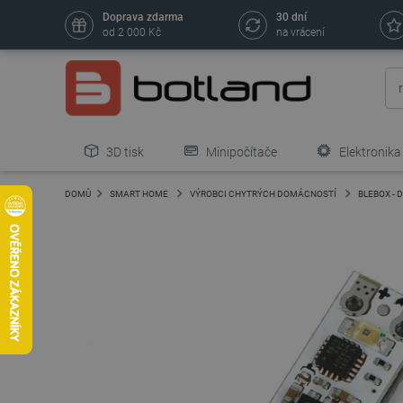
Doprava zdarma
30 dní
od 2 000 Kč
na vrácení
3D tisk
Minipočítače
Elektronika
DOMŮ
SMART HOME
VÝROBCI CHYTRÝCH DOMÁCNOSTÍ
BLEBOX -