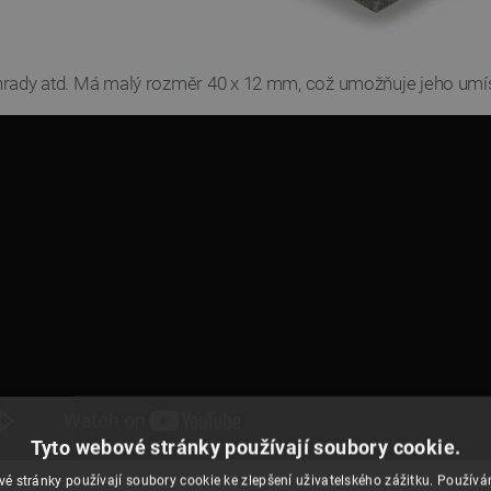
zahrady atd. Má malý rozměr 40 x 12 mm, což umožňuje jeho umís
Tyto webové stránky používají soubory cookie.
é stránky používají soubory cookie ke zlepšení uživatelského zážitku. Použív