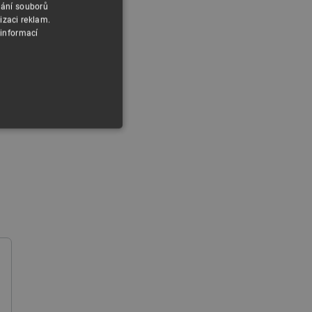
vání souborů
izaci reklam.
 informací
y
 Webové stránky nelze bez