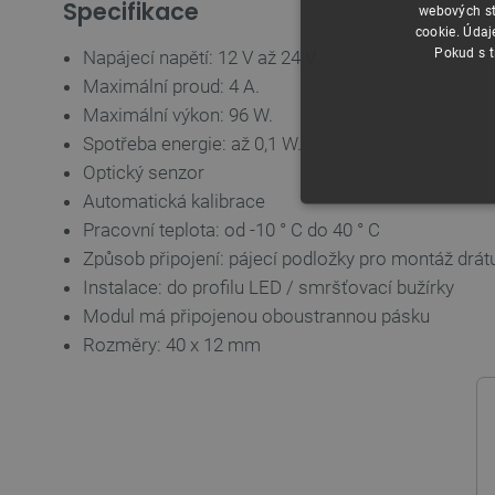
Specifikace
webových st
cookie. Údaj
Pokud s t
Napájecí napětí: 12 V až 24 V
Maximální proud: 4 A.
Maximální výkon: 96 W.
Spotřeba energie: až 0,1 W.
Optický senzor
Automatická kalibrace
NEZBYTNĚ NUTN
Pracovní teplota: od -10 ° C do 40 ° C
Způsob připojení: pájecí podložky pro montáž drát
FUNKČNÍ SOUBO
Instalace: do profilu LED / smršťovací bužírky
Modul má připojenou oboustrannou pásku
Rozměry: 40 x 12 mm
Nezbytně nutné soubory cooki
nezbytně nutných souborů coo
Název