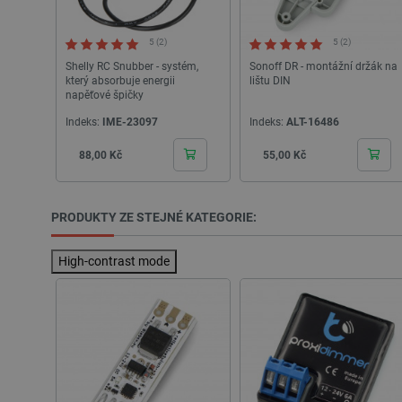
__cf_bm
5 (2)
5 (2)
Shelly RC Snubber - systém,
Sonoff DR - montážní držák na
který absorbuje energii
lištu DIN
_lb_ccc
napěťové špičky
Indeks:
IME-23097
Indeks:
ALT-16486
PHPSESSID
Cena
Cena
88,00 Kč
55,00 Kč
PRODUKTY ZE STEJNÉ KATEGORIE:
_lb
High-contrast mode
critData
critAccountId
Storage declaration