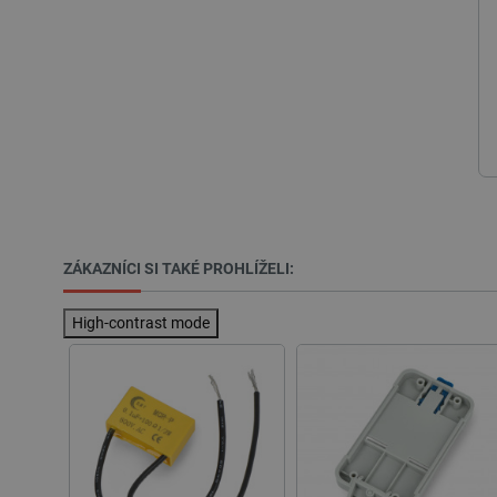
udid
__cf_bm
_smvs
VISITOR_PRIVACY_METAD
Zásadách ochrany soukrom
PrestaShop-
ZÁKAZNÍCI SI TAKÉ PROHLÍŽELI:
[abcdef0123456789]{32}
isListDisplay
High-contrast mode
critCartData
CookieScriptConsent
__cf_bm