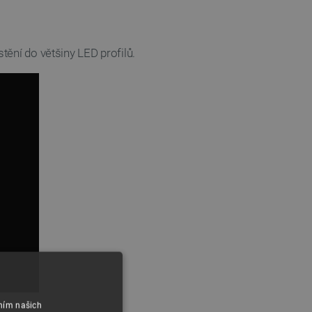
tění do většiny LED profilů.
áním našich