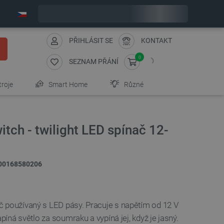
Expedujeme v pondělí
PŘIHLÁSIT SE
KONTAKT
0
SEZNAM PŘÁNÍ
troje
Smart Home
Různé
itch - twilight LED spínač 12-
00168580206
 používaný s LED pásy. Pracuje s napětím od 12 V
apíná světlo za soumraku a vypíná jej, když je jasný.