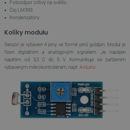
Fotoodpor citlivý na světlo
Čip LM393
VÝKONOVÉ SOUBORY
Kondenzátory
SOUBORY CÍLENÍ
Kolíky modulu
FUNKČNÍ SOUBORY
Senzor je vybaven 4 piny ve formě pinů goldpin.
Modul je
řízen digitálním a analogovým signálem. Je napájen
napětím od 3,3 C do 5 V.
Komunikuje se zařízením
Nezbytně nutné soubory
Výkonové soubory
vybaveným mikrokontrolérem, např.
Arduino
.
Soubory cílení
Funkční soubory
Nezbytně nutné soubory cookie umožňují základní
funkce webových stránek, jako je přihlášení
uživatele a správa účtu. Webové stránky nelze bez
nezbytně nutných souborů cookie správně
používat.
Poskytovatel
/
Název
Vyprší
Doména
udid
.botland.cz
4 týdny 2
dny