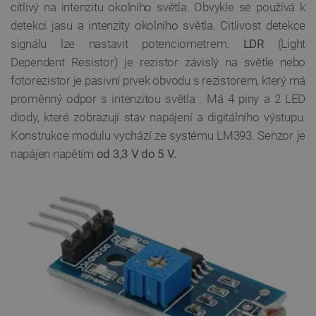
citlivý na intenzitu okolního světla. Obvykle se používá k
detekci jasu a intenzity okolního světla. Citlivost detekce
signálu lze nastavit potenciometrem.
LDR
(Light
Dependent Resistor)
je rezistor závislý na světle nebo
fotorezistor je
pasivní prvek obvodu s rezistorem, který má
proměnný odpor s intenzitou světla
. Má 4 piny a 2 LED
diody, které zobrazují stav napájení a digitálního výstupu.
Konstrukce modulu vychází ze systému LM393. Senzor je
napájen napětím
od 3,3 V do 5 V.