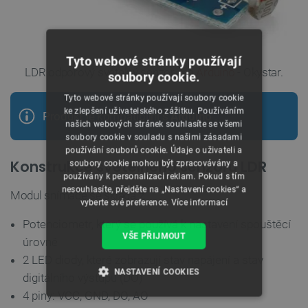
Tyto webové stránky používají
LDR odporový světelný senzor pro
Arduino
- Okystar.
soubory cookie.
Tyto webové stránky používají soubory cookie
ke zlepšení uživatelského zážitku. Používáním
Produkt je kompatibilní s
Arduino
.
našich webových stránek souhlasíte se všemi
soubory cookie v souladu s našimi zásadami
používání souborů cookie. Údaje o uživateli a
Konstrukce světelného senzoru LDR
soubory cookie mohou být zpracovávány a
používány k personalizaci reklam. Pokud s tím
nesouhlasíte, přejděte na „Nastavení cookies“ a
Modul snímače se skládá z:
vyberte své preference.
Více informací
Potenciometr, který se používá k nastavení spouštěcí
VŠE PŘIJMOUT
úrovně
2 LED diody, které zobrazují stav napájení a stav
NASTAVENÍ COOKIES
digitálního výstupu (DO)
4 piny: VCC, GND, DO, AO
NEZBYTNĚ NUTNÉ SOUBORY