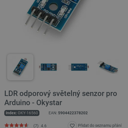
LDR odporový světelný senzor pro
Arduino - Okystar
Index:
OKY-16560
EAN:
5904422378202
Přidat do seznamu přání
(
7
)
4.6