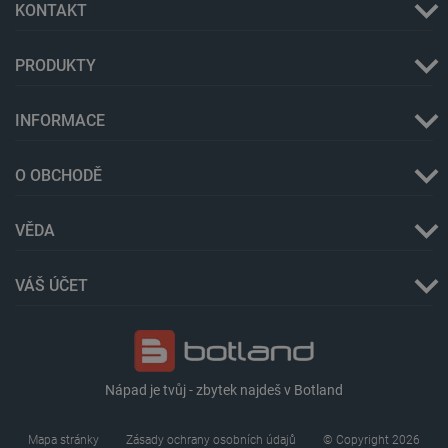
KONTAKT
PRODUKTY
INFORMACE
O OBCHODĚ
VĚDA
VÁŠ ÚČET
_lb
.botland.cz
Zavřením
prohlížeče
Nápad je tvůj - zbytek najdeš v Botland
Mapa stránky
Zásady ochrany osobních údajů
© Copyright 2026