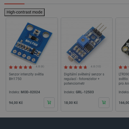
High-contrast mode
_lb_ccc
.botland.cz
1 rok
4.8 (6)
4.8 (10)
Senzor intenzity světla
Digitální světelný senzor s
LTR390
BH1750
regulací - fotorezistor +
světlo
potenciometr
pro Ar
Adafru
Indeks:
MOD-02024
Indeks:
GRL-12503
Indeks
Cena
Cena
Cena
94,00 Kč
18,00 Kč
166,0
PHPSESSID
PHP.net
Zavřením
botland.cz
prohlížeče