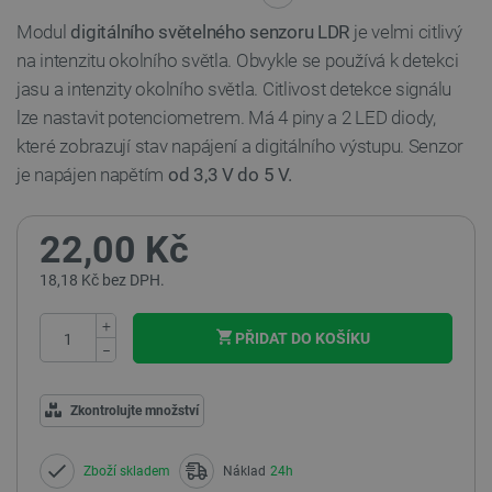
Modul
digitálního světelného senzoru LDR
je velmi citlivý
na intenzitu okolního světla. Obvykle se používá k detekci
jasu a intenzity okolního světla. Citlivost detekce signálu
lze nastavit potenciometrem. Má 4 piny a 2 LED diody,
které zobrazují stav napájení a digitálního výstupu. Senzor
je napájen napětím
od 3,3 V do 5 V.
22,00 Kč
18,18 Kč bez DPH.
+
PŘIDAT DO KOŠÍKU
−
Zkontrolujte množství
Zboží skladem
Náklad
24h