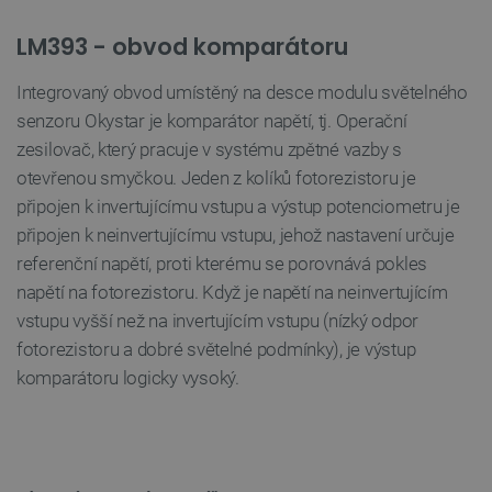
LM393 - obvod komparátoru
isListDisplay
botland.cz
Zavřením
prohlížeče
Integrovaný obvod umístěný na desce modulu světelného
senzoru Okystar je komparátor napětí, tj. Operační
zesilovač, který pracuje v systému zpětné vazby s
otevřenou smyčkou. Jeden z kolíků fotorezistoru je
critCartData
botland.cz
9 minut
připojen k invertujícímu vstupu a výstup potenciometru je
54 sekund
připojen k neinvertujícímu vstupu, jehož nastavení určuje
referenční napětí, proti kterému se porovnává pokles
napětí na fotorezistoru. Když je napětí na neinvertujícím
vstupu vyšší než na invertujícím vstupu (nízký odpor
fotorezistoru a dobré světelné podmínky), je výstup
komparátoru logicky vysoký.
CookieScriptConsent
CookieScript
2 měsíce
botland.cz
4 týdny