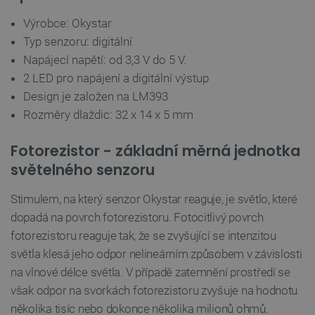
VISITOR_PRIVACY_METADATA
YouTube
5 měsíců
Výrobce: Okystar
.youtube.com
4 týdny
Typ senzoru: digitální
Napájecí napětí: od 3,3 V do 5 V.
2 LED pro napájení a digitální výstup
Design je založen na LM393
Rozměry dlaždic: 32 x 14 x 5 mm
Fotorezistor - základní měrná jednotka
světelného senzoru
Stimulem, na který senzor Okystar reaguje, je světlo, které
dopadá na povrch fotorezistoru. Fotocitlivý povrch
fotorezistoru reaguje tak, že se zvyšující se intenzitou
světla klesá jeho odpor nelineárním způsobem v závislosti
na vlnové délce světla. V případě zatemnění prostředí se
PrestaShop-
.botland.cz
2 týdny 6
[abcdef0123456789]{32}
dní
však odpor na svorkách fotorezistoru zvyšuje na hodnotu
několika tisíc nebo dokonce několika milionů ohmů.