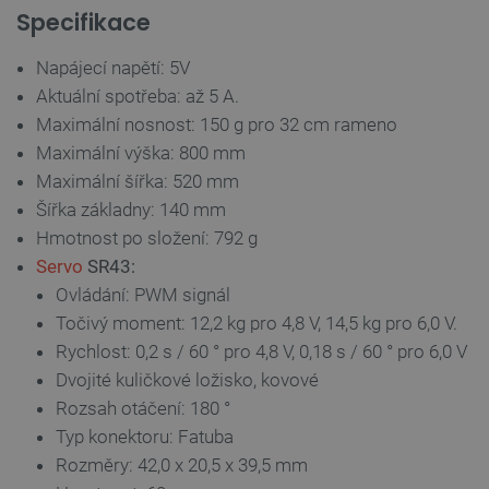
Specifikace
_smvs
.botland.cz
59 minut
53 sekund
Napájecí napětí: 5V
Aktuální spotřeba: až 5 A.
Maximální nosnost: 150 g pro 32 cm rameno
Maximální výška: 800 mm
VISITOR_PRIVACY_METADATA
YouTube
5 měsíců
.youtube.com
4 týdny
Maximální šířka: 520 mm
Šířka základny: 140 mm
Hmotnost po složení: 792 g
Servo
SR43:
Ovládání: PWM signál
Točivý moment: 12,2 kg pro 4,8 V, 14,5 kg pro 6,0 V.
Rychlost: 0,2 s / 60 ° pro 4,8 V, 0,18 s / 60 ° pro 6,0 V
Dvojité kuličkové ložisko, kovové
Rozsah otáčení: 180 °
Typ konektoru: Fatuba
Rozměry: 42,0 x 20,5 x 39,5 mm