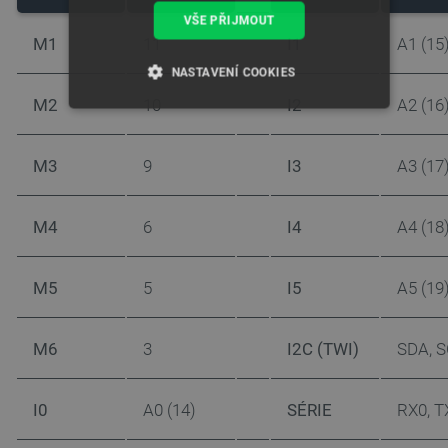
VŠE PŘIJMOUT
M1
11
I1
A1 (15
NASTAVENÍ COOKIES
M2
10
I2
A2 (16
NEZBYTNĚ NUTNÉ SOUBORY
M3
9
I3
A3 (17
VÝKONOVÉ SOUBORY
SOUBORY CÍLENÍ
M4
6
I4
A4 (18
FUNKČNÍ SOUBORY
M5
5
I5
A5 (19
M6
3
I2C (TWI)
SDA, 
Nezbytně nutné soubory
Výkonové soubory
Soubory cílení
Funkční soubory
I0
A0 (14)
SÉRIE
RX0, T
Nezbytně nutné soubory cookie umožňují základní
funkce webových stránek, jako je přihlášení