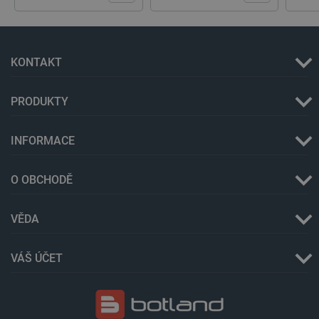
KONTAKT
PRODUKTY
INFORMACE
critData
botland.cz
9 minut
51 sekund
O OBCHODĚ
VĚDA
VÁŠ ÚČET