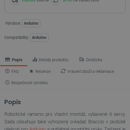
Doprava
zdarma
30 dní
na vrácení zboží
Výrobce:
Arduino
Compatibility:
Arduino
Popis
Detaily produktu
Dodávka
FAQ
Recenze
Vrácení zboží a reklamace
Bezpečnost výrobku
Popis
Robotické rameno pro vlastní montáž, vybavené 6 servy.
Sada obsahuje také vyhrazený ovladač Braccio v podobě
překrytí pro
Arduino
a potřebné montážní prvky. Zařízení je