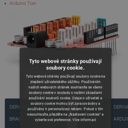
Arduino Tian
Tyto webové stránky používají
soubory cookie.
Tyto webové stránky používají soubory cookie ke
Ovladač ramene, štít pro Arduino - Braccio Shield.
zlepšení uživatelského zážitku. Používáním
našich webových stránek souhlasíte se všemi
Použité piny Arduino
soubory cookie v souladu s našimi zásadami
používání souborů cookie. Údaje o uživateli a
soubory cookie mohou být zpracovávány a
DERIVACE
DERIVACE
DERIVACE
DERIV
používány k personalizaci reklam. Pokud s tím
nesouhlasíte, přejděte na „Nastavení cookies“ a
BRACCIO
ARDUINO
BRACCIO
ARDUI
vyberte své preference.
Více informací