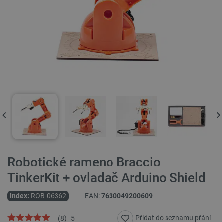
Robotické rameno Braccio
TinkerKit + ovladač Arduino Shield
Index:
ROB-06362
EAN:
7630049200609
Přidat do seznamu přání
(
8
)
5