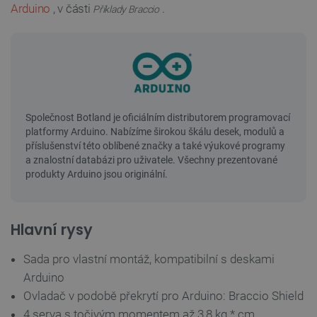
Arduino
, v části
.
Příklady Braccio
Hlavní rysy
Sada pro vlastní montáž, kompatibilní s deskami
Arduino
Ovladač v podobě překrytí pro Arduino: Braccio Shield
4 serva s točivým momentem až 3,8 kg * cm