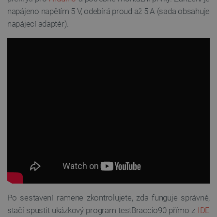
napájeno napětím 5 V, odebírá proud až 5 A (sada obsahuje
napájecí adaptér).
Po sestavení ramene zkontrolujete, zda funguje správně,
stačí spustit ukázkový program testBraccio90 přímo z
IDE