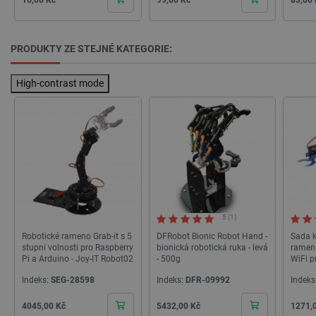
PHPSESSID
PHP.net
Zavřením
botland.cz
prohlížeče
PRODUKTY ZE STEJNÉ KATEGORIE:
High-contrast mode
5 (1)
Robotické rameno Grab-it s 5
DFRobot Bionic Robot Hand -
Sada k
stupni volnosti pro Raspberry
bionická robotická ruka - levá
ramen 
Pi a Arduino - Joy-IT Robot02
- 500g
WiFi p
Waves
Indeks:
SEG-28598
Indeks:
DFR-09992
Indeks
_lb
.botland.cz
Zavřením
prohlížeče
Cena
Cena
Cena
4045,00 Kč
5432,00 Kč
1271,