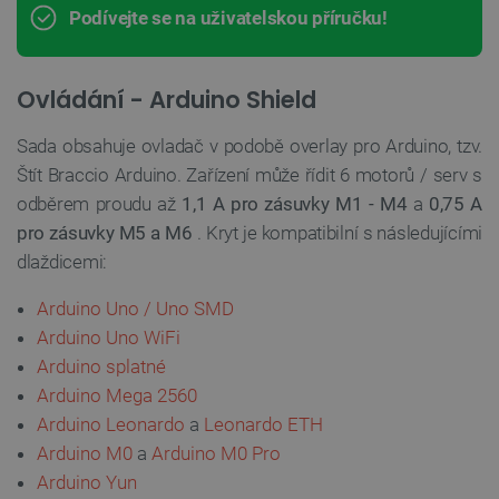
Podívejte se na uživatelskou příručku!
Ovládání - Arduino Shield
Sada obsahuje ovladač v podobě overlay pro Arduino, tzv.
Štít Braccio Arduino. Zařízení může řídit 6 motorů / serv s
odběrem proudu až
1,1 A pro zásuvky M1 - M4
a
0,75 A
pro zásuvky M5 a M6
. Kryt je kompatibilní s následujícími
dlaždicemi:
Arduino Uno / Uno SMD
Arduino Uno WiFi
Arduino splatné
Arduino Mega 2560
Arduino Leonardo
a
Leonardo ETH
Arduino M0
a
Arduino M0 Pro
Arduino Yun