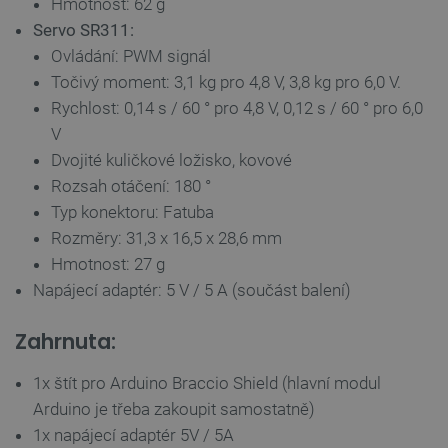
Hmotnost: 62 g
Servo SR311:
Ovládání: PWM signál
PrestaShop-
.botland.cz
2 týdny 6
[abcdef0123456789]{32}
dní
Točivý moment: 3,1 kg pro 4,8 V, 3,8 kg pro 6,0 V.
Rychlost: 0,14 s / 60 ° pro 4,8 V, 0,12 s / 60 ° pro 6,0
V
Dvojité kuličkové ložisko, kovové
isListDisplay
botland.cz
Zavřením
prohlížeče
Rozsah otáčení: 180 °
Typ konektoru: Fatuba
Rozměry: 31,3 x 16,5 x 28,6 mm
Hmotnost: 27 g
critCartData
botland.cz
9 minut
Napájecí adaptér: 5 V / 5 A (součást balení)
54 sekund
Zahrnuta:
1x štít pro Arduino Braccio Shield (hlavní modul
Arduino je třeba zakoupit samostatně)
1x napájecí adaptér 5V / 5A