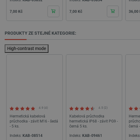
Cena
Cena
Cena
7,00 Kč
7,00 Kč
36,00
PRODUKTY ZE STEJNÉ KATEGORIE:
High-contrast mode
PrestaShop-
.botland.cz
2 týdny 6
[abcdef0123456789]{32}
dní
isListDisplay
botland.cz
Zavřením
4.9 (4)
4.5 (2)
prohlížeče
Hermetická kabelová
Kabelová průchodka
Herme
průchodka - závit M16 - šedá
hermetická IP68 - závit PG9 -
průcho
- 5 ks.
černá 5 ks.
černá -
Indeks:
KAB-08514
Indeks:
KAB-09461
Indeks