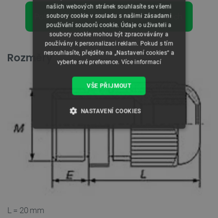
našich webových stránek souhlasíte se všemi
Položky prodávané v balíčcích po 5 kusech.
soubory cookie v souladu s našimi zásadami
používání souborů cookie. Údaje o uživateli a
soubory cookie mohou být zpracovávány a
používány k personalizaci reklam. Pokud s tím
nesouhlasíte, přejděte na „Nastavení cookies“ a
Rozměry
vyberte své preference.
Více informací
VŠE PŘIJMOUT
NASTAVENÍ COOKIES
NEZBYTNĚ NUTNÉ SOUBORY
VÝKONOVÉ SOUBORY
SOUBORY CÍLENÍ
FUNKČNÍ SOUBORY
L = 20 mm