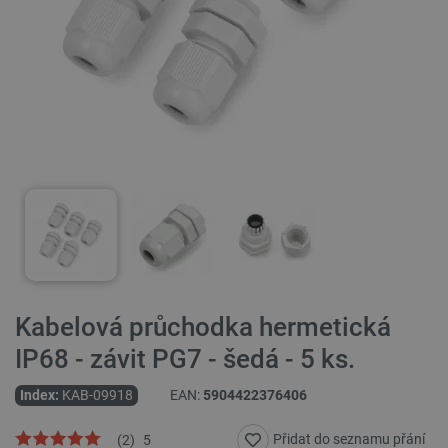
Kabelová průchodka hermetická
IP68 - závit PG7 - šedá - 5 ks.
Index:
KAB-09918
EAN:
5904422376406
Přidat do seznamu přání
(
2
)
5