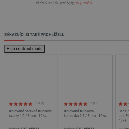
Nabízíme také jiné typy
propustků
.
.heureka.group
58 sekund
Zásadách ochrany soukromí Google
ZÁKAZNÍCI SI TAKÉ PROHLÍŽELI:
High-contrast mode
_smvs
.botland.cz
59 minut
53 sekund
VISITOR_PRIVACY_METADATA
YouTube
5 měsíců
.youtube.com
4 týdny
4.8 (4)
5 (2)
Izolované barevné trubkové
Izolovaná trubková
Sada p
svorky 1,0 / 8mm - 10ks.
koncovka 2,5 / 8mm - 10ks.
JustP
40ks
Indeks:
KAB-05832
Indeks:
KAB-05834
Indeks